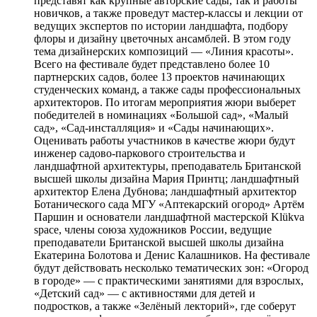
представят как крупные авторские сады, так и работы
новичков, а также проведут мастер-классы и лекции от
ведущих экспертов по истории ландшафта, подбору
флоры и дизайну цветочных ансамблей. В этом году
тема дизайнерских композиций — «Линия красоты».
Всего на фестивале будет представлено более 10
партнерских садов, более 13 проектов начинающих
студенческих команд, а также сады профессиональных
архитекторов. По итогам мероприятия жюри выберет
победителей в номинациях «Большой сад», «Малый
сад», «Сад-инсталляция» и «Сады начинающих».
Оценивать работы участников в качестве жюри будут
инженер садово-паркового строительства и
ландшафтной архитектуры, преподаватель Британской
высшей школы дизайна Мария Принтц; ландшафтный
архитектор Елена Дубнова; ландшафтный архитектор
Ботанического сада МГУ «Аптекарский огород» Артём
Паршин и основатели ландшафтной мастерской Klükva
space, члены союза художников России, ведущие
преподаватели Британской высшей школы дизайна
Екатерина Болотова и Денис Калашников. На фестивале
будут действовать несколько тематических зон: «Огород
в городе» — с практическими занятиями для взрослых,
«Детский сад» — с активностями для детей и
подростков, а также «Зелёный лекторий», где соберут