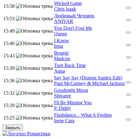
Wicked Game
15:58
Chris Isaak
Любимый Человек
15:53
ANIVAR
You Don't Fool Me
15:49
Queen
I Know
15:46
Irma
Beggin'
15:43
Madcon
Turn Back Time
15:39
Aqua
Say Say Say (Dragon Suplex Edit)
15:36
Paul McCartney & Michael Jackson
Goodnight Moon
15:32
Shivaree
I'll Be Missing You
15:29
P. Diddy
Flashdance... What A Feeling
15:25
Irene Cara
Закрыть