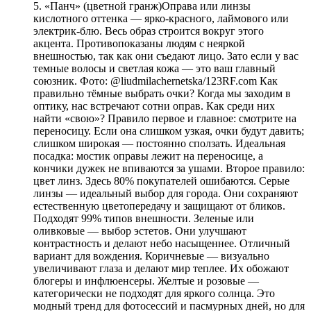
5. «Панч» (цветной гранж)Оправа или линзы
кислотного оттенка — ярко-красного, лаймового или
электрик-блю. Весь образ строится вокруг этого
акцента. Противопоказаны людям с неяркой
внешностью, так как они съедают лицо. Зато если у вас
темные волосы и светлая кожа — это ваш главный
союзник. Фото: @liudmilachernetska/123RF.com Как
правильно тёмные выбрать очки? Когда мы заходим в
оптику, нас встречают сотни оправ. Как среди них
найти «свою»? Правило первое и главное: смотрите на
переносицу. Если она слишком узкая, очки будут давить;
слишком широкая — постоянно сползать. Идеальная
посадка: мостик оправы лежит на переносице, а
кончики дужек не впиваются за ушами. Второе правило:
цвет линз. Здесь 80% покупателей ошибаются. Серые
линзы — идеальный выбор для города. Они сохраняют
естественную цветопередачу и защищают от бликов.
Подходят 99% типов внешности. Зеленые или
оливковые — выбор эстетов. Они улучшают
контрастность и делают небо насыщеннее. Отличный
вариант для вождения. Коричневые — визуально
увеличивают глаза и делают мир теплее. Их обожают
блогеры и инфлюенсеры. Желтые и розовые —
категорически не подходят для яркого солнца. Это
модный тренд для фотосессий и пасмурных дней, но для