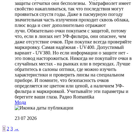
защиты сетчатки они бесполезны. Ультрафиолет имеет
свойство накапливаться, так что последствия могут
проявиться спустя годы. Даже в пасмурную погоду
значительная часть излучения проходит сквозь облака,
плюс вода и снег дополнительно отражают
лучи. Обязательно очки покупаем с защитой, потому
что, если в линзах нет УФ-фильтра, они опаснее, чем
даже отсутствие очков. При покупке всегда проверяйте
маркировку. Самая надёжная - UV400. Допустимый
вариант - UV380. Но если информации о защите нет -
это повод насторожиться. Никогда не покупайте очки в
случайных местах - на рынках или в переходах. Лучше
обратитесь в салоны оптики, где можно изучить
характеристики и проверить линзы на специальном
приборе. И помните, что безопасность очков
определяется не цветом или ценой, а наличием УФ-
фильтра и маркировкой. Учитывайте эти параметры и
берегите ваши глаза.
Радио Romantika
Мода
23 07 2026
1
2
3
→