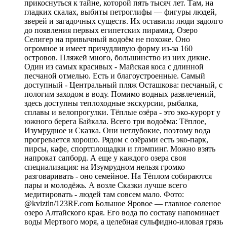
прикоснуться к тайне, которой пять тысяч лет. Там, на
гладких скалах, выбиты петроглифы — фигуры людей,
зверей и загадочных существ. Их оставили люди задолго
до появления первых египетских пирамид. Озеро
Селигер на привычный водоём не похоже. Оно
огромное и имеет причудливую форму из-за 160
островов. Пляжей много, большинство из них дикие.
Один из самых красивых - Майская коса с длинной
песчаной отмелью. Есть и благоустроенные. Самый
доступный - Центральный пляж Осташкова: песчаный, с
пологим заходом в воду. Помимо водных развлечений,
здесь доступны теплоходные экскурсии, рыбалка,
сплавы и велопрогулки. Тёплые озёра - это эко-курорт у
южного берега Байкала. Всего три водоёма: Тёплое,
Изумрудное и Сказка. Они неглубокие, поэтому вода
прогревается хорошо. Рядом с озёрами есть эко-парк,
пирсы, кафе, спортплощадки и глэмпинг. Можно взять
напрокат сапборд. А еще у каждого озера своя
специализация: на Изумрудном нельзя громко
разговаривать - оно семейное. На Тёплом собираются
пары и молодёжь. А возле Сказки лучше всего
медитировать - людей там совсем мало. Фото:
@kviztln/123RF.com Большое Яровое — главное соленое
озеро Алтайского края. Его вода по составу напоминает
воды Мертвого моря, а целебная сульфидно-иловая грязь