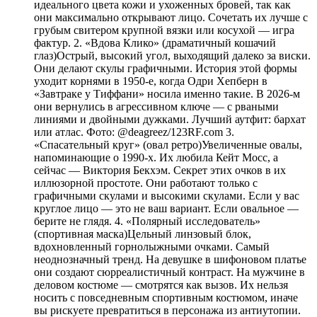
идеального цвета кожи и ухоженных бровей, так как
они максимально открывают лицо. Сочетать их лучше с
грубым свитером крупной вязки или косухой — игра
фактур. 2. «Вдова Клико» (драматичный кошачий
глаз)Острый, высокий угол, выходящий далеко за виски.
Они делают скулы графичными. История этой формы
уходит корнями в 1950-е, когда Одри Хепберн в
«Завтраке у Тиффани» носила именно такие. В 2026-м
они вернулись в агрессивном ключе — с рваными
линиями и двойными дужками. Лучший аутфит: бархат
или атлас. Фото: @deagreez/123RF.com 3.
«Спасательный круг» (овал ретро)Увеличенные овалы,
напоминающие о 1990-х. Их любила Кейт Мосс, а
сейчас — Виктория Бекхэм. Секрет этих очков в их
иллюзорной простоте. Они работают только с
графичными скулами и высокими скулами. Если у вас
круглое лицо — это не ваш вариант. Если овальное —
берите не глядя. 4. «Полярный исследователь»
(спортивная маска)Цельный линзовый блок,
вдохновленный горнолыжными очками. Самый
неоднозначный тренд. На девушке в шифоновом платье
они создают сюрреалистичный контраст. На мужчине в
деловом костюме — смотрятся как вызов. Их нельзя
носить с повседневным спортивным костюмом, иначе
вы рискуете превратиться в персонажа из антиутопии.