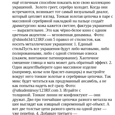
ещё отличным способом показать всю свою коллекцию
украшений. Золото греет, серебро холодит. Когда они
встречаются, возникает тот самый визуальный диалог,
который цепляет взгляд. Тонкая золотая цепочка в паре с
массивной серебряной накладкой на пальце создаёт
драматургию: кожа кажется светлее, фактура украшений
— выразительнее. Это как чёрно-белое кино с одним
цветным акцентом — мгновенная динамика. Фото:
@shinobi34/123RF.com 5 правил от стилистов, как
носить металлические украшения: 1. Единый
стильПусть все украшения будут либо матовыми, либо
полированными, либо с одной степенью износа
(скажем, винтажное патинирование). Хаотичное
смешение глянца и мата может дать обратный эффект. 2.
Один акцентВыберите одно массивное изделие
(например, колье или браслет-панцирь) и выстройте
вокруг него тонкие золотые и серебряные цепочки. Так
микс будет читаться как продуманный ансамбль, а не
как попытка надеть всё сразу. Фото:
@utkudemirsoy/123RF.com 3. Играйте с
толщиной. Тонкие линии не конфликтуют — они
дружат. Две-три тончайшие цепочки разного металла на
шее выглядят как изящный современный арт-объект. А
вот две толстые цепи разного цвета на одной руке —
уже перебор. 4. Добавьте третьего —