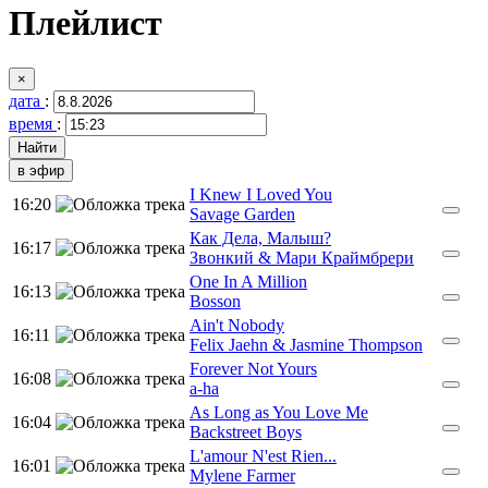
Плейлист
×
дата
:
время
:
в эфир
I Knew I Loved You
16:20
Savage Garden
Как Дела, Малыш?
16:17
Звонкий & Мари Краймбрери
One In A Million
16:13
Bosson
Ain't Nobody
16:11
Felix Jaehn & Jasmine Thompson
Forever Not Yours
16:08
a-ha
As Long as You Love Me
16:04
Backstreet Boys
L'amour N'est Rien...
16:01
Mylene Farmer