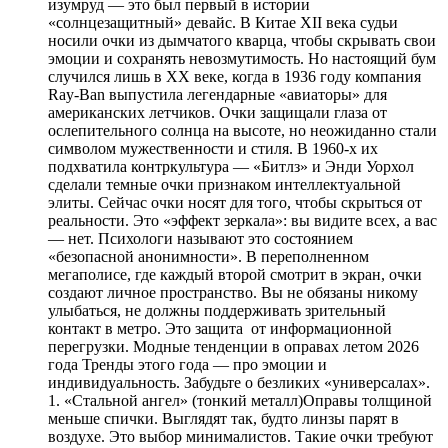
изумруд — это был первый в истории
«солнцезащитный» девайс. В Китае XII века судьи
носили очки из дымчатого кварца, чтобы скрывать свои
эмоции и сохранять невозмутимость. Но настоящий бум
случился лишь в XX веке, когда в 1936 году компания
Ray-Ban выпустила легендарные «авиаторы» для
американских летчиков. Очки защищали глаза от
ослепительного солнца на высоте, но неожиданно стали
символом мужественности и стиля. В 1960-х их
подхватила контркультура — «Битлз» и Энди Уорхол
сделали темные очки признаком интеллектуальной
элиты. Сейчас очки носят для того, чтобы скрыться от
реальности. Это «эффект зеркала»: вы видите всех, а вас
— нет. Психологи называют это состоянием
«безопасной анонимности». В переполненном
мегаполисе, где каждый второй смотрит в экран, очки
создают личное пространство. Вы не обязаны никому
улыбаться, не должны поддерживать зрительный
контакт в метро. Это защита от информационной
перегрузки. Модные тенденции в оправах летом 2026
года Тренды этого года — про эмоции и
индивидуальность. Забудьте о безликих «универсалах».
1. «Стальной ангел» (тонкий металл)Оправы толщиной
меньше спички. Выглядят так, будто линзы парят в
воздухе. Это выбор минималистов. Такие очки требуют