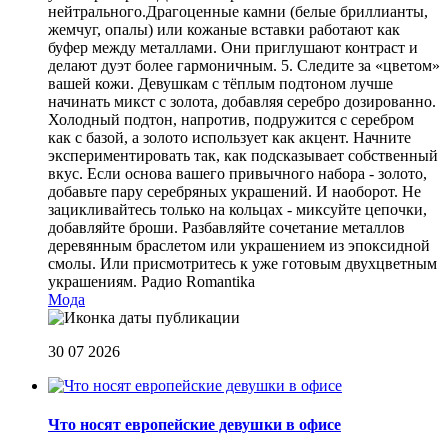
нейтрального.Драгоценные камни (белые бриллианты,
жемчуг, опалы) или кожаные вставки работают как
буфер между металлами. Они приглушают контраст и
делают дуэт более гармоничным. 5. Следите за «цветом»
вашей кожи. Девушкам с тёплым подтоном лучше
начинать микст с золота, добавляя серебро дозированно.
Холодный подтон, напротив, подружится с серебром
как с базой, а золото использует как акцент. Начните
экспериментировать так, как подсказывает собственный
вкус. Если основа вашего привычного набора - золото,
добавьте пару серебряных украшений. И наоборот. Не
зацикливайтесь только на кольцах - миксуйте цепочки,
добавляйте броши. Разбавляйте сочетание металлов
деревянным браслетом или украшением из эпоксидной
смолы. Или присмотритесь к уже готовым двухцветным
украшениям.
Радио Romantika
Мода
30 07 2026
Что носят европейские девушки в офисе