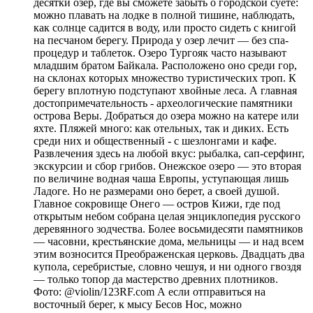
десятки озер, где вы сможете забыть о городской суете:
можно плавать на лодке в полной тишине, наблюдать,
как солнце садится в воду, или просто сидеть с книгой
на песчаном берегу. Природа у озер лечит — без спа-
процедур и таблеток. Озеро Тургояк часто называют
младшим братом Байкала. Расположено оно среди гор,
на склонах которых множество туристических троп. К
берегу вплотную подступают хвойные леса. А главная
достопримечательность - археологические памятники
острова Веры. Добраться до озера можно на катере или
яхте. Пляжей много: как отельных, так и диких. Есть
среди них и общественный - с шезлонгами и кафе.
Развлечения здесь на любой вкус: рыбалка, сап-серфинг,
экскурсии и сбор грибов. Онежское озеро — это вторая
по величине водная чаша Европы, уступающая лишь
Ладоге. Но не размерами оно берет, а своей душой.
Главное сокровище Онего — остров Кижи, где под
открытым небом собрана целая энциклопедия русского
деревянного зодчества. Более восьмидесяти памятников
— часовни, крестьянские дома, мельницы — и над всем
этим возносится Преображенская церковь. Двадцать два
купола, серебристые, словно чешуя, и ни одного гвоздя
— только топор да мастерство древних плотников.
Фото: @violin/123RF.com А если отправиться на
восточный берег, к мысу Бесов Нос, можно