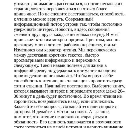
утомлять, внимание - рассеиваться, и после нескольких
страниц хочется переключиться на что-то более
привычное. Но не спешите расстраиваться, способность
к чтению можно вернуть. Современный
информационный поток устроен так, чтобы постоянно
удерживать интерес. Новости, видео, сообщения
сменяют друг друга каждые несколько секунд. И мозг
привыкает к таким микро-порциям. При этом, мы по-
прежнему много читаем: рабочую переписку, статьи.
Изменился сам характер чтения. Мы переключаемся
между десятками коротких текстов, быстро
просматриваем информацию и переходим к
следующему. Такой навык полезен для жизни в
цифровой среде, но удерживать внимание на одном
произведении он не помогает. Чтобы вернуть себе
способность к чтению, не ставьте цель прочитать сразу
сотни страниц. Начинайте постепенно. Выберите книгу,
которая вызывает интерес и определите время (даже 20–
30 минут в день будет достаточно). Во время чтения не
торопитесь, возвращайтесь назад, если отвлеклись.
Задавайте себе вопросы, соглашайтесь или спорьте с
автором. И делайте заметки на полях. А главное,
помните, что чтение не должно превращаться в
обязанность. Его ценность заключается в возможности
сосредоточиться на одной истории и вернуть внимание,