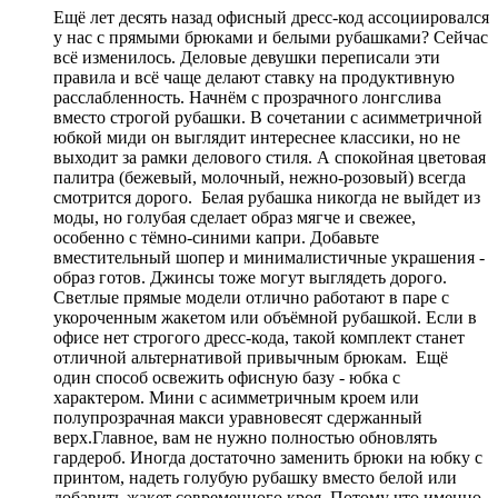
Ещё лет десять назад офисный дресс-код ассоциировался
у нас с прямыми брюками и белыми рубашками? Сейчас
всё изменилось. Деловые девушки переписали эти
правила и всё чаще делают ставку на продуктивную
расслабленность. Начнём с прозрачного лонгслива
вместо строгой рубашки. В сочетании с асимметричной
юбкой миди он выглядит интереснее классики, но не
выходит за рамки делового стиля. А спокойная цветовая
палитра (бежевый, молочный, нежно-розовый) всегда
смотрится дорого. Белая рубашка никогда не выйдет из
моды, но голубая сделает образ мягче и свежее,
особенно с тёмно-синими капри. Добавьте
вместительный шопер и минималистичные украшения -
образ готов. Джинсы тоже могут выглядеть дорого.
Светлые прямые модели отлично работают в паре с
укороченным жакетом или объёмной рубашкой. Если в
офисе нет строгого дресс-кода, такой комплект станет
отличной альтернативой привычным брюкам. Ещё
один способ освежить офисную базу - юбка с
характером. Мини с асимметричным кроем или
полупрозрачная макси уравновесят сдержанный
верх.Главное, вам не нужно полностью обновлять
гардероб. Иногда достаточно заменить брюки на юбку с
принтом, надеть голубую рубашку вместо белой или
добавить жакет современного кроя. Потому что именно