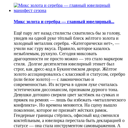
Микс золота и серебра — главный ювелирный...
Ещё пару лет назад стилисты схватились бы за голову,
увидев на одной руке тёплый блеск жёлтого золота и
холодный металлик серебра. «Категорически нет», —
учили нас гуру вкуса. Правило, которое казалось
незыблемым, рухнуло. Сегодня миксовать
драгоценности не просто можно — это стало маркером
стиля. Долгие десятилетия ювелирный этикет был
строг, как дресс-код в Букингемском дворце. Жёлтое
золото ассоциировалось с классикой и статусом, серебро
(или белое золото) — с лаконичностью и
современностью. Их встреча в одном луке считалась
эстетическим диссонансом, признаком дурного тона.
Девушки дотошно сверяли цвет застёжек на сумках и
пряжек на ремнях — лишь бы избежать «металлического
конфликта». Но времена меняются. На сцену вышло
поколение, которое не признаёт жёстких рамок.
Гендерные границы стёрлись, офисный код сменился
коктейльным, а ювелирка перестала быть декларацией о
статусе — она стала инструментом самовыражения. А