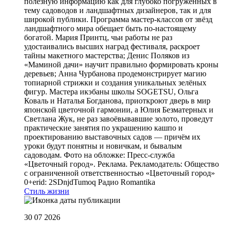
полезную информацию как для глубоко погружённых в
тему садоводов и ландшафтных дизайнеров, так и для
широкой публики. Программа мастер-классов от звёзд
ландшафтного мира обещает быть по-настоящему
богатой. Мария Принтц, чьи работы не раз
удостаивались высших наград фестиваля, раскроет
тайны макетного мастерства; Денис Поляков из
«Маминой дачи» научит правильно формировать кроны
деревьев; Анна Чурбанова продемонстрирует магию
топиарной стрижки и создания уникальных зелёных
фигур. Мастера икэбаны школы SOGETSU, Ольга
Коваль и Наталья Богданова, приоткроют дверь в мир
японской цветочной гармонии, а Юлия Безматерных и
Светлана Жук, не раз завоёвывавшие золото, проведут
практические занятия по украшению кашпо и
проектированию выставочных садов — причём их
уроки будут понятны и новичкам, и бывалым
садоводам. Фото на обложке: Пресс-служба
«Цветочный город». Реклама. Рекламодатель: Общество
с ограниченной ответственностью «Цветочный город»
0+erid: 2SDnjdTumoq
Радио Romantika
Стиль жизни
30 07 2026