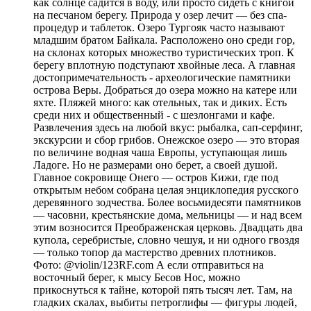
как солнце садится в воду, или просто сидеть с книгой
на песчаном берегу. Природа у озер лечит — без спа-
процедур и таблеток. Озеро Тургояк часто называют
младшим братом Байкала. Расположено оно среди гор,
на склонах которых множество туристических троп. К
берегу вплотную подступают хвойные леса. А главная
достопримечательность - археологические памятники
острова Веры. Добраться до озера можно на катере или
яхте. Пляжей много: как отельных, так и диких. Есть
среди них и общественный - с шезлонгами и кафе.
Развлечения здесь на любой вкус: рыбалка, сап-серфинг,
экскурсии и сбор грибов. Онежское озеро — это вторая
по величине водная чаша Европы, уступающая лишь
Ладоге. Но не размерами оно берет, а своей душой.
Главное сокровище Онего — остров Кижи, где под
открытым небом собрана целая энциклопедия русского
деревянного зодчества. Более восьмидесяти памятников
— часовни, крестьянские дома, мельницы — и над всем
этим возносится Преображенская церковь. Двадцать два
купола, серебристые, словно чешуя, и ни одного гвоздя
— только топор да мастерство древних плотников.
Фото: @violin/123RF.com А если отправиться на
восточный берег, к мысу Бесов Нос, можно
прикоснуться к тайне, которой пять тысяч лет. Там, на
гладких скалах, выбиты петроглифы — фигуры людей,