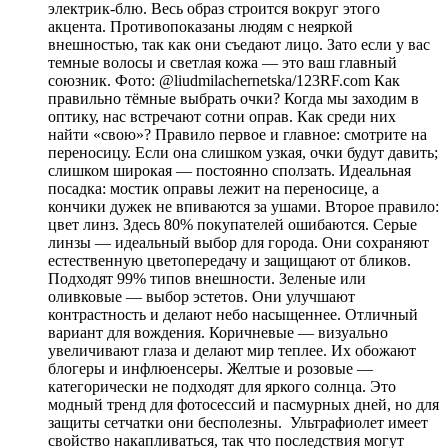
электрик-блю. Весь образ строится вокруг этого
акцента. Противопоказаны людям с неяркой
внешностью, так как они съедают лицо. Зато если у вас
темные волосы и светлая кожа — это ваш главный
союзник. Фото: @liudmilachernetska/123RF.com Как
правильно тёмные выбрать очки? Когда мы заходим в
оптику, нас встречают сотни оправ. Как среди них
найти «свою»? Правило первое и главное: смотрите на
переносицу. Если она слишком узкая, очки будут давить;
слишком широкая — постоянно сползать. Идеальная
посадка: мостик оправы лежит на переносице, а
кончики дужек не впиваются за ушами. Второе правило:
цвет линз. Здесь 80% покупателей ошибаются. Серые
линзы — идеальный выбор для города. Они сохраняют
естественную цветопередачу и защищают от бликов.
Подходят 99% типов внешности. Зеленые или
оливковые — выбор эстетов. Они улучшают
контрастность и делают небо насыщеннее. Отличный
вариант для вождения. Коричневые — визуально
увеличивают глаза и делают мир теплее. Их обожают
блогеры и инфлюенсеры. Желтые и розовые —
категорически не подходят для яркого солнца. Это
модный тренд для фотосессий и пасмурных дней, но для
защиты сетчатки они бесполезны. Ультрафиолет имеет
свойство накапливаться, так что последствия могут