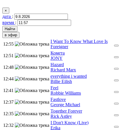
×
дата
:
время
:
в эфир
I Want To Know What Love Is
12:55
Foreigner
Комета
12:51
JONY
Hazard
12:48
Richard Marx
everything i wanted
12:44
Billie Eilish
Feel
12:41
Robbie Williams
Fastlove
12:37
George Michael
Together Forever
12:35
Rick Astley
I Don't Know (Live)
12:32
Erika