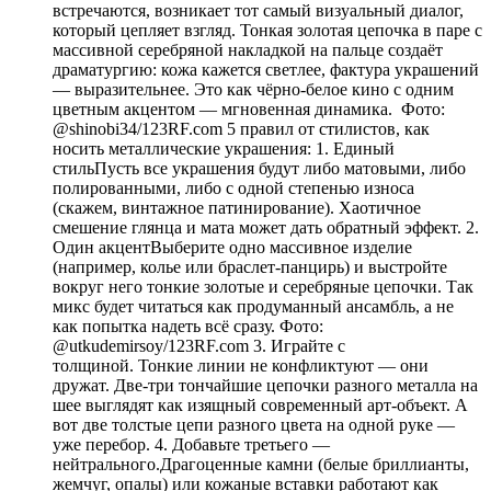
встречаются, возникает тот самый визуальный диалог,
который цепляет взгляд. Тонкая золотая цепочка в паре с
массивной серебряной накладкой на пальце создаёт
драматургию: кожа кажется светлее, фактура украшений
— выразительнее. Это как чёрно-белое кино с одним
цветным акцентом — мгновенная динамика. Фото:
@shinobi34/123RF.com 5 правил от стилистов, как
носить металлические украшения: 1. Единый
стильПусть все украшения будут либо матовыми, либо
полированными, либо с одной степенью износа
(скажем, винтажное патинирование). Хаотичное
смешение глянца и мата может дать обратный эффект. 2.
Один акцентВыберите одно массивное изделие
(например, колье или браслет-панцирь) и выстройте
вокруг него тонкие золотые и серебряные цепочки. Так
микс будет читаться как продуманный ансамбль, а не
как попытка надеть всё сразу. Фото:
@utkudemirsoy/123RF.com 3. Играйте с
толщиной. Тонкие линии не конфликтуют — они
дружат. Две-три тончайшие цепочки разного металла на
шее выглядят как изящный современный арт-объект. А
вот две толстые цепи разного цвета на одной руке —
уже перебор. 4. Добавьте третьего —
нейтрального.Драгоценные камни (белые бриллианты,
жемчуг, опалы) или кожаные вставки работают как