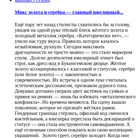
Микс золота и серебра — главный ювелирный...
Ещё пару лет назад стилисты схватились бы за голову,
увидев на одной руке тёплый блеск жёлтого золота и
холодный металлик серебра. «Категорически нет», —
учили нас гуру вкуса. Правило, которое казалось
незыблемым, рухнуло. Сегодня миксовать
драгоценности не просто можно — это стало маркером
стиля. Долгие десятилетия ювелирный этикет был
строг, как дресс-код в Букингемском дворце. Жёлтое
золото ассоциировалось с классикой и статусом, серебро
(или белое золото) — с лаконичностью и
современностью. Их встреча в одном луке считалась
эстетическим диссонансом, признаком дурного тона.
Девушки дотошно сверяли цвет застёжек на сумках и
пряжек на ремнях — лишь бы избежать «металлического
конфликта». Но времена меняются. На сцену вышло
поколение, которое не признаёт жёстких рамок.
Гендерные границы стёрлись, офисный код сменился
коктейльным, а ювелирка перестала быть декларацией о
статусе — она стала инструментом самовыражения. А
ещё отличным способом показать всю свою коллекцию
украшений. Золото греет, серебро холодит. Когда они