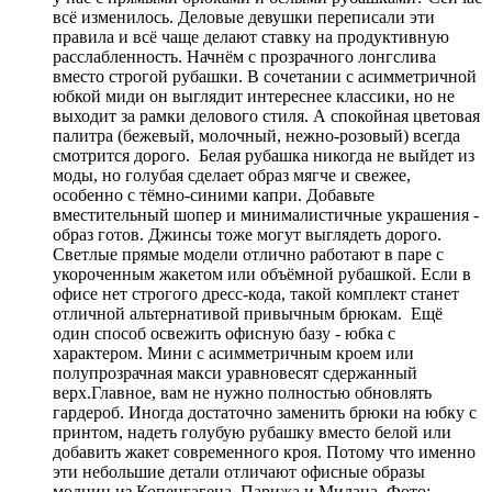
всё изменилось. Деловые девушки переписали эти
правила и всё чаще делают ставку на продуктивную
расслабленность. Начнём с прозрачного лонгслива
вместо строгой рубашки. В сочетании с асимметричной
юбкой миди он выглядит интереснее классики, но не
выходит за рамки делового стиля. А спокойная цветовая
палитра (бежевый, молочный, нежно-розовый) всегда
смотрится дорого. Белая рубашка никогда не выйдет из
моды, но голубая сделает образ мягче и свежее,
особенно с тёмно-синими капри. Добавьте
вместительный шопер и минималистичные украшения -
образ готов. Джинсы тоже могут выглядеть дорого.
Светлые прямые модели отлично работают в паре с
укороченным жакетом или объёмной рубашкой. Если в
офисе нет строгого дресс-кода, такой комплект станет
отличной альтернативой привычным брюкам. Ещё
один способ освежить офисную базу - юбка с
характером. Мини с асимметричным кроем или
полупрозрачная макси уравновесят сдержанный
верх.Главное, вам не нужно полностью обновлять
гардероб. Иногда достаточно заменить брюки на юбку с
принтом, надеть голубую рубашку вместо белой или
добавить жакет современного кроя. Потому что именно
эти небольшие детали отличают офисные образы
модниц из Копенгагена, Парижа и Милана. Фото: