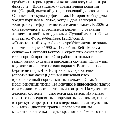
грубым свитером крупной вязки или косухой — игра
фактур. 2. «Вдова Клико» (драматичный кошачий
глаз)Острый, высокий угол, выходящий далеко за виски.
Они делают скулы графичными. История этой формы
уходит корнями в 1950-е, когда Одри Хепберн в
«Завтраке у Тиффани» носила именно такие. В 2026-м
они вернулись в агрессивном ключе — с рваными
линиями и двойными дужками. Лучший аутфит: бархат
или атлас. Фото: @deagreez/123RF.com 3.
«Спасательный круг» (овал ретро)Увеличенные овалы,
напоминающие о 1990-х. Их любила Кейт Мосс, а
сейчас — Виктория Бекхэм. Секрет этих очков в их
иллюзорной простоте. Они работают только с
графичными скулами и высокими скулами. Если у вас
круглое лицо — это не ваш вариант. Если овальное —
берите не глядя. 4. «Полярный исследователь»
(спортивная маска)Цельный линзовый блок,
вдохновленный горнолыжными очками. Самый
неоднозначный тренд. На девушке в шифоновом платье
они создают сюрреалистичный контраст. На мужчине в
деловом костюме — смотрятся как вызов. Их нельзя
носить с повседневным спортивным костюмом, иначе
вы рискуете превратиться в персонажа из антиутопии.
5. «Панч» (цветной гранж)Оправа или линзы
кислотного оттенка — ярко-красного, лаймового или