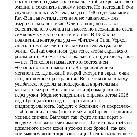
носили очки из дымчатого кварца, чтобы скрывать свои
эмоции и сохранять невозмутимость. Но настоящий бум
случился лишь в XX веке, когда в 1936 году компания
Ray-Ban выпустила легендарные «авиаторы» для
американских летчиков. Очки защищали глаза от
ослепительного солнца на высоте, но неожиданно стали
символом мужественности и стиля. В 1960-х их
подхватила контркультура — «Битлз» и Энди Уорхол
сделали темные очки признаком интеллектуальной
элиты. Сейчас очки носят для того, чтобы скрыться от
реальности. Это «эффект зеркала»: вы видите всех, а вас
— нет. Психологи называют это состоянием
«безопасной анонимности». В переполненном
мегаполисе, где каждый второй смотрит в экран, очки
создают личное пространство. Вы не обязаны никому
улыбаться, не должны поддерживать зрительный
контакт в метро. Это защита от информационной
перегрузки. Модные тенденции в оправах летом 2026
года Тренды этого года — про эмоции и
индивидуальность. Забудьте о безликих «универсалах».
1. «Стальной ангел» (тонкий металл)Оправы толщиной
меньше спички. Выглядят так, будто линзы парят в
воздухе. Это выбор минималистов. Такие очки требуют
идеального цвета кожи и ухоженных бровей, так как
они максимально открывают лицо. Сочетать их лучше с