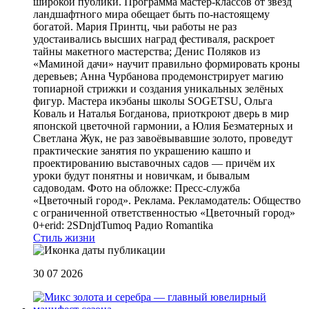
широкой публики. Программа мастер-классов от звёзд
ландшафтного мира обещает быть по-настоящему
богатой. Мария Принтц, чьи работы не раз
удостаивались высших наград фестиваля, раскроет
тайны макетного мастерства; Денис Поляков из
«Маминой дачи» научит правильно формировать кроны
деревьев; Анна Чурбанова продемонстрирует магию
топиарной стрижки и создания уникальных зелёных
фигур. Мастера икэбаны школы SOGETSU, Ольга
Коваль и Наталья Богданова, приоткроют дверь в мир
японской цветочной гармонии, а Юлия Безматерных и
Светлана Жук, не раз завоёвывавшие золото, проведут
практические занятия по украшению кашпо и
проектированию выставочных садов — причём их
уроки будут понятны и новичкам, и бывалым
садоводам. Фото на обложке: Пресс-служба
«Цветочный город». Реклама. Рекламодатель: Общество
с ограниченной ответственностью «Цветочный город»
0+erid: 2SDnjdTumoq
Радио Romantika
Стиль жизни
30 07 2026