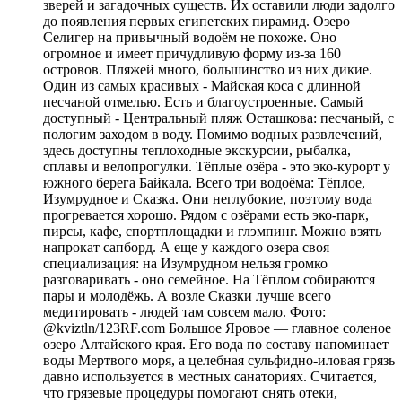
зверей и загадочных существ. Их оставили люди задолго
до появления первых египетских пирамид. Озеро
Селигер на привычный водоём не похоже. Оно
огромное и имеет причудливую форму из-за 160
островов. Пляжей много, большинство из них дикие.
Один из самых красивых - Майская коса с длинной
песчаной отмелью. Есть и благоустроенные. Самый
доступный - Центральный пляж Осташкова: песчаный, с
пологим заходом в воду. Помимо водных развлечений,
здесь доступны теплоходные экскурсии, рыбалка,
сплавы и велопрогулки. Тёплые озёра - это эко-курорт у
южного берега Байкала. Всего три водоёма: Тёплое,
Изумрудное и Сказка. Они неглубокие, поэтому вода
прогревается хорошо. Рядом с озёрами есть эко-парк,
пирсы, кафе, спортплощадки и глэмпинг. Можно взять
напрокат сапборд. А еще у каждого озера своя
специализация: на Изумрудном нельзя громко
разговаривать - оно семейное. На Тёплом собираются
пары и молодёжь. А возле Сказки лучше всего
медитировать - людей там совсем мало. Фото:
@kviztln/123RF.com Большое Яровое — главное соленое
озеро Алтайского края. Его вода по составу напоминает
воды Мертвого моря, а целебная сульфидно-иловая грязь
давно используется в местных санаториях. Считается,
что грязевые процедуры помогают снять отеки,