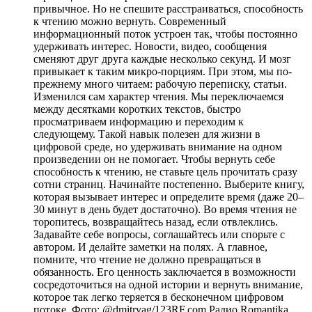
привычное. Но не спешите расстраиваться, способность
к чтению можно вернуть. Современный
информационный поток устроен так, чтобы постоянно
удерживать интерес. Новости, видео, сообщения
сменяют друг друга каждые несколько секунд. И мозг
привыкает к таким микро-порциям. При этом, мы по-
прежнему много читаем: рабочую переписку, статьи.
Изменился сам характер чтения. Мы переключаемся
между десятками коротких текстов, быстро
просматриваем информацию и переходим к
следующему. Такой навык полезен для жизни в
цифровой среде, но удерживать внимание на одном
произведении он не помогает. Чтобы вернуть себе
способность к чтению, не ставьте цель прочитать сразу
сотни страниц. Начинайте постепенно. Выберите книгу,
которая вызывает интерес и определите время (даже 20–
30 минут в день будет достаточно). Во время чтения не
торопитесь, возвращайтесь назад, если отвлеклись.
Задавайте себе вопросы, соглашайтесь или спорьте с
автором. И делайте заметки на полях. А главное,
помните, что чтение не должно превращаться в
обязанность. Его ценность заключается в возможности
сосредоточиться на одной истории и вернуть внимание,
которое так легко теряется в бесконечном цифровом
потоке. Фото: @dmitryag/123RF.com
Радио Romantika