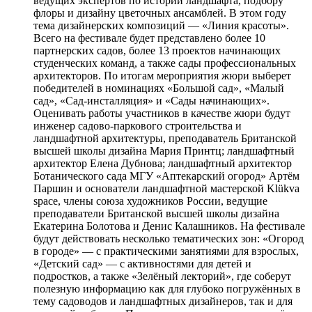
ведущих экспертов по истории ландшафта, подбору
флоры и дизайну цветочных ансамблей. В этом году
тема дизайнерских композиций — «Линия красоты».
Всего на фестивале будет представлено более 10
партнерских садов, более 13 проектов начинающих
студенческих команд, а также сады профессиональных
архитекторов. По итогам мероприятия жюри выберет
победителей в номинациях «Большой сад», «Малый
сад», «Сад-инсталляция» и «Сады начинающих».
Оценивать работы участников в качестве жюри будут
инженер садово-паркового строительства и
ландшафтной архитектуры, преподаватель Британской
высшей школы дизайна Мария Принтц; ландшафтный
архитектор Елена Дубнова; ландшафтный архитектор
Ботанического сада МГУ «Аптекарский огород» Артём
Паршин и основатели ландшафтной мастерской Klükva
space, члены союза художников России, ведущие
преподаватели Британской высшей школы дизайна
Екатерина Болотова и Денис Калашников. На фестивале
будут действовать несколько тематических зон: «Огород
в городе» — с практическими занятиями для взрослых,
«Детский сад» — с активностями для детей и
подростков, а также «Зелёный лекторий», где соберут
полезную информацию как для глубоко погружённых в
тему садоводов и ландшафтных дизайнеров, так и для