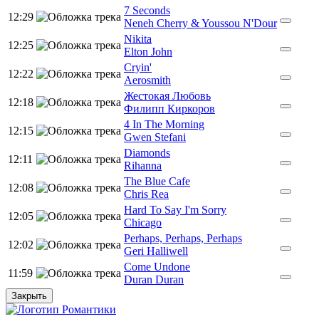
7 Seconds
12:29
Neneh Cherry & Youssou N'Dour
Nikita
12:25
Elton John
Cryin'
12:22
Aerosmith
Жестокая Любовь
12:18
Филипп Киркоров
4 In The Morning
12:15
Gwen Stefani
Diamonds
12:11
Rihanna
The Blue Cafe
12:08
Chris Rea
Hard To Say I'm Sorry
12:05
Chicago
Perhaps, Perhaps, Perhaps
12:02
Geri Halliwell
Come Undone
11:59
Duran Duran
Закрыть