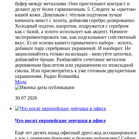
буфер между металлами. Они приглушают контраст и
делают дуэт более гармоничным. 5. Следите за «цветом»
вашей кожи. Девушкам с тёплым подтоном лучше
начинать микст с золота, добавляя серебро дозированно.
Холодный подтон, напротив, подружится с серебром
как с базой, а золото использует как акцент. Начните
экспериментировать так, как подсказывает собственный
вкус. Если основа вашего привычного набора - золото,
добавьте пару серебряных украшений. И наоборот. Не
зацикливайтесь только на кольцах - миксуйте цепочки,
добавляйте броши. Разбавляйте сочетание металлов
деревянным браслетом или украшением из эпоксидной
смолы. Или присмотритесь к уже готовым двухцветным
украшениям.
Радио Romantika
Мода
30 07 2026
Что носят европейские девушки в офисе
Ещё лет десять назад офисный дресс-код ассоциировался
у нас с прямыми брюками и белыми рубашками? Сейчас