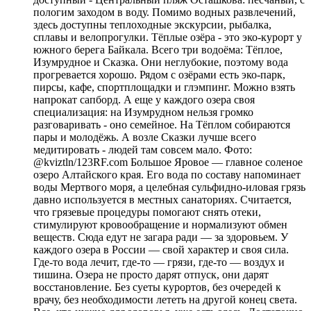
пологим заходом в воду. Помимо водных развлечений,
здесь доступны теплоходные экскурсии, рыбалка,
сплавы и велопрогулки. Тёплые озёра - это эко-курорт у
южного берега Байкала. Всего три водоёма: Тёплое,
Изумрудное и Сказка. Они неглубокие, поэтому вода
прогревается хорошо. Рядом с озёрами есть эко-парк,
пирсы, кафе, спортплощадки и глэмпинг. Можно взять
напрокат сапборд. А еще у каждого озера своя
специализация: на Изумрудном нельзя громко
разговаривать - оно семейное. На Тёплом собираются
пары и молодёжь. А возле Сказки лучше всего
медитировать - людей там совсем мало. Фото:
@kviztln/123RF.com Большое Яровое — главное соленое
озеро Алтайского края. Его вода по составу напоминает
воды Мертвого моря, а целебная сульфидно-иловая грязь
давно используется в местных санаториях. Считается,
что грязевые процедуры помогают снять отеки,
стимулируют кровообращение и нормализуют обмен
веществ. Сюда едут не загара ради — за здоровьем. У
каждого озера в России — свой характер и своя сила.
Где-то вода лечит, где-то — грязи, где-то — воздух и
тишина. Озера не просто дарят отпуск, они дарят
восстановление. Без суеты курортов, без очередей к
врачу, без необходимости лететь на другой конец света.