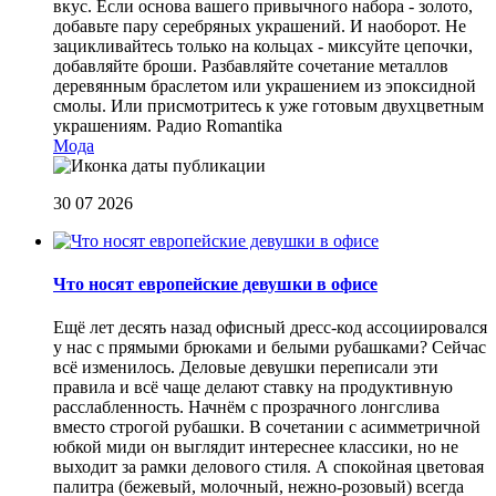
вкус. Если основа вашего привычного набора - золото,
добавьте пару серебряных украшений. И наоборот. Не
зацикливайтесь только на кольцах - миксуйте цепочки,
добавляйте броши. Разбавляйте сочетание металлов
деревянным браслетом или украшением из эпоксидной
смолы. Или присмотритесь к уже готовым двухцветным
украшениям.
Радио Romantika
Мода
30 07 2026
Что носят европейские девушки в офисе
Ещё лет десять назад офисный дресс-код ассоциировался
у нас с прямыми брюками и белыми рубашками? Сейчас
всё изменилось. Деловые девушки переписали эти
правила и всё чаще делают ставку на продуктивную
расслабленность. Начнём с прозрачного лонгслива
вместо строгой рубашки. В сочетании с асимметричной
юбкой миди он выглядит интереснее классики, но не
выходит за рамки делового стиля. А спокойная цветовая
палитра (бежевый, молочный, нежно-розовый) всегда