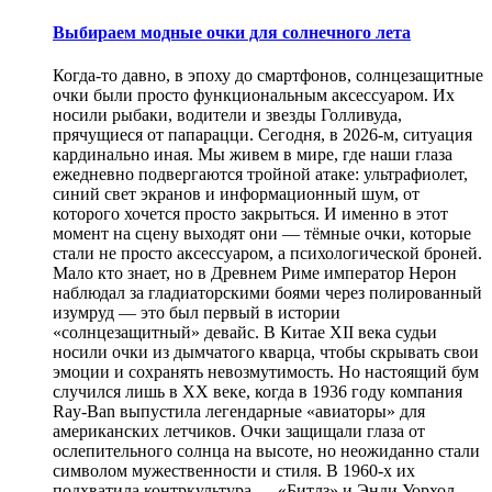
Выбираем модные очки для солнечного лета
Когда-то давно, в эпоху до смартфонов, солнцезащитные
очки были просто функциональным аксессуаром. Их
носили рыбаки, водители и звезды Голливуда,
прячущиеся от папарацци. Сегодня, в 2026-м, ситуация
кардинально иная. Мы живем в мире, где наши глаза
ежедневно подвергаются тройной атаке: ультрафиолет,
синий свет экранов и информационный шум, от
которого хочется просто закрыться. И именно в этот
момент на сцену выходят они — тёмные очки, которые
стали не просто аксессуаром, а психологической броней.
Мало кто знает, но в Древнем Риме император Нерон
наблюдал за гладиаторскими боями через полированный
изумруд — это был первый в истории
«солнцезащитный» девайс. В Китае XII века судьи
носили очки из дымчатого кварца, чтобы скрывать свои
эмоции и сохранять невозмутимость. Но настоящий бум
случился лишь в XX веке, когда в 1936 году компания
Ray-Ban выпустила легендарные «авиаторы» для
американских летчиков. Очки защищали глаза от
ослепительного солнца на высоте, но неожиданно стали
символом мужественности и стиля. В 1960-х их
подхватила контркультура — «Битлз» и Энди Уорхол