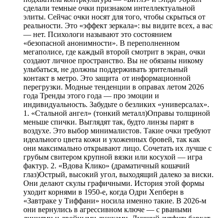
сделали темные очки признаком интеллектуальной
элиты. Сейчас очки носят для того, чтобы скрыться от
реальности. Это «эффект зеркала»: вы видите всех, а вас
— нет. Психологи называют это состоянием
«безопасной анонимности». В переполненном
мегаполисе, где каждый второй смотрит в экран, очки
создают личное пространство. Вы не обязаны никому
улыбаться, не должны поддерживать зрительный
контакт в метро. Это защита от информационной
перегрузки. Модные тенденции в оправах летом 2026
года Тренды этого года — про эмоции и
индивидуальность. Забудьте о безликих «универсалах».
1. «Стальной ангел» (тонкий металл)Оправы толщиной
меньше спички. Выглядят так, будто линзы парят в
воздухе. Это выбор минималистов. Такие очки требуют
идеального цвета кожи и ухоженных бровей, так как
они максимально открывают лицо. Сочетать их лучше с
грубым свитером крупной вязки или косухой — игра
фактур. 2. «Вдова Клико» (драматичный кошачий
глаз)Острый, высокий угол, выходящий далеко за виски.
Они делают скулы графичными. История этой формы
уходит корнями в 1950-е, когда Одри Хепберн в
«Завтраке у Тиффани» носила именно такие. В 2026-м
они вернулись в агрессивном ключе — с рваными