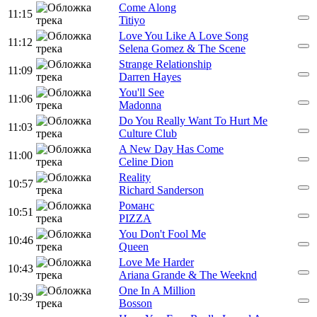
Come Along
11:15
Titiyo
Love You Like A Love Song
11:12
Selena Gomez & The Scene
Strange Relationship
11:09
Darren Hayes
You'll See
11:06
Madonna
Do You Really Want To Hurt Me
11:03
Culture Club
A New Day Has Come
11:00
Celine Dion
Reality
10:57
Richard Sanderson
Романс
10:51
PIZZA
You Don't Fool Me
10:46
Queen
Love Me Harder
10:43
Ariana Grande & The Weeknd
One In A Million
10:39
Bosson