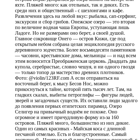
яхте. Пляжей много: как отельных, так и диких. Есть
среди них и общественный - с шезлонгами и кафе.
Развлечения здесь на любой вкус: рыбалка, сап-серфинг,
экскурсии и сбор грибов. Онежское озеро — это вторая
по величине водная чаша Европы, уступающая лишь
Ладоге. Но не размерами оно берет, а своей душой.
Главное сокровище Онего — остров Кижи, где под
открытым небом собрана целая энциклопедия русского
деревянного зодчества. Более восьмидесяти памятников
— часовни, крестьянские дома, мельницы — и над всем
этим возносится Преображенская церковь. Двадцать два
купола, серебристые, словно чешуя, и ни одного гвоздя
— только топор да мастерство древних плотников.
Фото: @violin/123RF.com А если отправиться на
восточный берег, к мысу Бесов Нос, можно
прикоснуться к тайне, которой пять тысяч лет. Там, на
гладких скалах, выбиты петроглифы — фигуры людей,
зверей и загадочных существ. Их оставили люди задолго
до появления первых египетских пирамид. Озеро
Селигер на привычный водоём не похоже. Оно
огромное и имеет причудливую форму из-за 160
островов. Пляжей много, большинство из них дикие.
Один из самых красивых - Майская коса с длинной
песчаной отмелью. Есть и благоустроенные. Самый
доступный - Центральный пляж Осташкова: песчаный, с