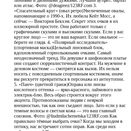
линиями и двойными дужками. Лучший аутфит: бархат
или атлас. Фото: @deagreez/123RF.com 3.
«Спасательный круг» (овал ретро)Увеличенные овалы,
напоминающие о 1990-х. Их любила Кейт Мосс, а
сейчас — Виктория Бекхэм. Секрет этих очков в их
иллюзорной простоте. Они работают только с
графичными скулами и высокими скулами. Если у вас
круглое лицо — это не ваш вариант. Если овальное —
берите не глядя. 4. «Полярный исследователь»
(спортивная маска)Цельный линзовый блок,
вдохновленный горнолыжными очками. Самый
неоднозначный тренд. На девушке в шифоновом платье
они создают сюрреалистичный контраст. На мужчине в
деловом костюме — смотрятся как вызов. Их нельзя
носить с повседневным спортивным костюмом, иначе
вы рискуете превратиться в персонажа из антиутопии.
5. «Панч» (цветной гранж)Оправа или линзы
кислотного оттенка — ярко-красного, лаймового или
электрик-блю. Весь образ строится вокруг этого
акцента. Противопоказаны людям с неяркой
внешностью, так как они съедают лицо. Зато если у вас
темные волосы и светлая кожа — это ваш главный
союзник. Фото: @liudmilachernetska/123RF.com Как
правильно тёмные выбрать очки? Когда мы заходим в
оптику, нас встречают сотни оправ. Как среди них