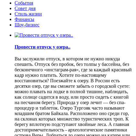
События
Совет дня
Стиль жизни
Финансы
Шоу-бизнес
Провести отпуск у озера..
Вы заслужили отпуск, в котором не нужно никуда
спешить. Отпуск без пробок, без толпы у бассейна, без
бесконечного «инстаграм-рая», где за каждый красивый
кадр нужно платить. Хотите по-настоящему
восстановиться? Поезжайте к озеру. В России есть
десятки озер, где вы сможете забыть о городской суете:
можно плавать на лодке в полной тишине, наблюдать,
как солнце садится в воду, или просто сидеть с книгой
на песчаном берегу. Природа у озер лечит — без спа-
процедур и таблеток. Озеро Тургояк часто называют
младшим братом Байкала. Расположено оно среди гор,
на склонах которых множество туристических троп. К
берегу вплотную подступают хвойные леса. А главная
достопримечательность - археологические памятники
острова Веры. Добраться до озера можно на катере или