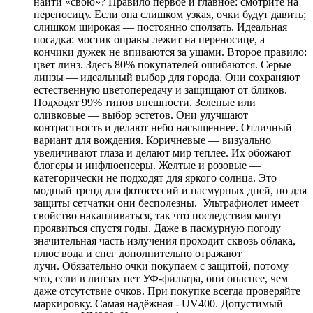
найти «свою»? Правило первое и главное: смотрите на
переносицу. Если она слишком узкая, очки будут давить;
слишком широкая — постоянно сползать. Идеальная
посадка: мостик оправы лежит на переносице, а
кончики дужек не впиваются за ушами. Второе правило:
цвет линз. Здесь 80% покупателей ошибаются. Серые
линзы — идеальный выбор для города. Они сохраняют
естественную цветопередачу и защищают от бликов.
Подходят 99% типов внешности. Зеленые или
оливковые — выбор эстетов. Они улучшают
контрастность и делают небо насыщеннее. Отличный
вариант для вождения. Коричневые — визуально
увеличивают глаза и делают мир теплее. Их обожают
блогеры и инфлюенсеры. Желтые и розовые —
категорически не подходят для яркого солнца. Это
модный тренд для фотосессий и пасмурных дней, но для
защиты сетчатки они бесполезны. Ультрафиолет имеет
свойство накапливаться, так что последствия могут
проявиться спустя годы. Даже в пасмурную погоду
значительная часть излучения проходит сквозь облака,
плюс вода и снег дополнительно отражают
лучи. Обязательно очки покупаем с защитой, потому
что, если в линзах нет УФ-фильтра, они опаснее, чем
даже отсутствие очков. При покупке всегда проверяйте
маркировку. Самая надёжная - UV400. Допустимый