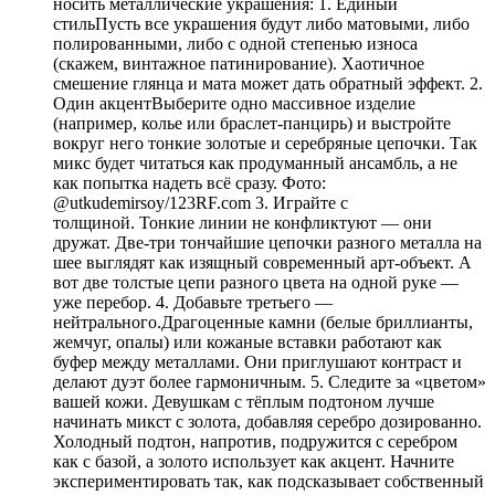
носить металлические украшения: 1. Единый
стильПусть все украшения будут либо матовыми, либо
полированными, либо с одной степенью износа
(скажем, винтажное патинирование). Хаотичное
смешение глянца и мата может дать обратный эффект. 2.
Один акцентВыберите одно массивное изделие
(например, колье или браслет-панцирь) и выстройте
вокруг него тонкие золотые и серебряные цепочки. Так
микс будет читаться как продуманный ансамбль, а не
как попытка надеть всё сразу. Фото:
@utkudemirsoy/123RF.com 3. Играйте с
толщиной. Тонкие линии не конфликтуют — они
дружат. Две-три тончайшие цепочки разного металла на
шее выглядят как изящный современный арт-объект. А
вот две толстые цепи разного цвета на одной руке —
уже перебор. 4. Добавьте третьего —
нейтрального.Драгоценные камни (белые бриллианты,
жемчуг, опалы) или кожаные вставки работают как
буфер между металлами. Они приглушают контраст и
делают дуэт более гармоничным. 5. Следите за «цветом»
вашей кожи. Девушкам с тёплым подтоном лучше
начинать микст с золота, добавляя серебро дозированно.
Холодный подтон, напротив, подружится с серебром
как с базой, а золото использует как акцент. Начните
экспериментировать так, как подсказывает собственный