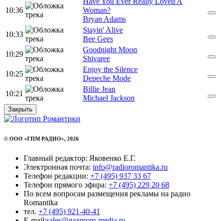
Have You Ever Really Loved A
10:36
Woman?
Bryan Adams
Stayin' Alive
10:33
Bee Gees
Goodnight Moon
10:29
Shivaree
Enjoy the Silence
10:25
Depeche Mode
Billie Jean
10:21
Michael Jackson
Закрыть
© ООО «ГПМ РАДИО», 2026
Главный редактор: Яковенко Е.Г.
Электронная почта:
info@radioromantika.ru
Телефон редакции:
+7 (495) 937 33 67
Телефон прямого эфира:
+7 (495) 229 20 68
По всем вопросам размещения рекламы на радио
Romantika
тел.
+7 (495) 921-40-41
E-mail:
sales@gazprom-media.ru