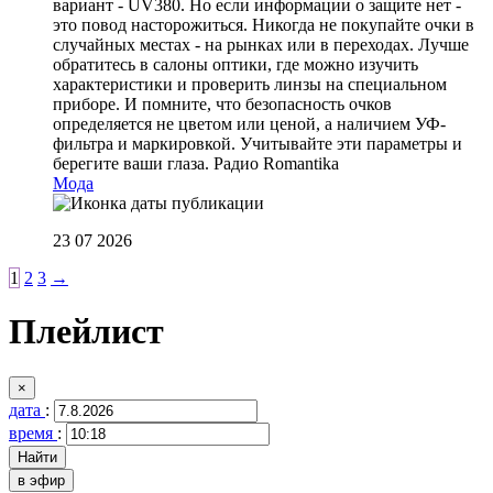
вариант - UV380. Но если информации о защите нет -
это повод насторожиться. Никогда не покупайте очки в
случайных местах - на рынках или в переходах. Лучше
обратитесь в салоны оптики, где можно изучить
характеристики и проверить линзы на специальном
приборе. И помните, что безопасность очков
определяется не цветом или ценой, а наличием УФ-
фильтра и маркировкой. Учитывайте эти параметры и
берегите ваши глаза.
Радио Romantika
Мода
23 07 2026
1
2
3
→
Плейлист
×
дата
:
время
:
в эфир