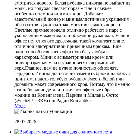
смотрится дорого. Белая рубашка никогда не выйдет из
моды, но голубая сделает образ мягче и свежее,
особенно с тёмно-синими капри. Добавьте
вместительный шопер и минималистичные украшения -
образ готов. Джинсы тоже могут выглядеть дорого.
Светлые прямые модели отлично работают в паре с
укороченным жакетом или объёмной рубашкой. Если в
офисе нет строгого дресс-кода, такой комплект станет
отличной альтернативой привычным брюкам. Ещё
один способ освежить офисную базу - юбка с
характером. Мини с асимметричным кроем или
полупрозрачная макси уравновесят сдержанный
верх.Главное, вам не нужно полностью обновлять
гардероб. Иногда достаточно заменить брюки на юбку с
принтом, надеть голубую рубашку вместо белой или
добавить жакет современного кроя. Потому что именно
эти небольшие детали отличают офисные образы
модниц из Копенгагена, Парижа и Милана. Фото:
@vichzh/123RF.com
Радио Romantika
Мода
28 07 2026