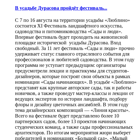
В усадьбе Дурасова пройдёт фестиваль...
С 7 по 16 августа на территории усадьбы «Люблино»
состоится XI Фестиваль ландшафтного искусства,
садоводства и питомниководства «Сады и люди».
Впервые фестиваль будет проходить на живописной
площадке исторической усадьбы Дурасова. Вход
свободный. За 11 лет фестиваль «Сады и люди» прочно
удерживает статус главного отраслевого события для
профессионалов и любителей садоводства. В этом году
программа не уступает предыдущим: организаторы
предусмотрели лекции и практикумы для студентов-
дизайнеров, которые построят свои объекты в рамках
номинации «Сады начинающих». В усадьбе «Люблино»
представят как крупные авторские сады, так и работы
новичков, а также проведут мастер-классы и лекции от
ведущих экспертов по истории ландшафта, подбору
флоры и дизайну цветочных ансамблей. В этом году
тема дизайнерских композиций — «Линия красоты».
Всего на фестивале будет представлено более 10
партнерских садов, более 13 проектов начинающих
студенческих команд, а также сады профессиональных
архитекторов. По итогам мероприятия жюри выберет
победителей в номинациях «Большой сад», «Малый