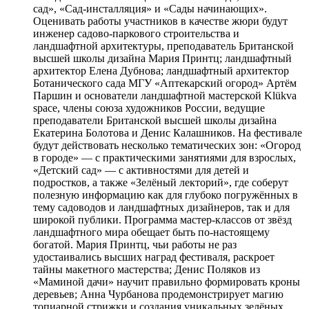
сад», «Сад-инсталляция» и «Сады начинающих».
Оценивать работы участников в качестве жюри будут
инженер садово-паркового строительства и
ландшафтной архитектуры, преподаватель Британской
высшей школы дизайна Мария Принтц; ландшафтный
архитектор Елена Дубнова; ландшафтный архитектор
Ботанического сада МГУ «Аптекарский огород» Артём
Паршин и основатели ландшафтной мастерской Klükva
space, члены союза художников России, ведущие
преподаватели Британской высшей школы дизайна
Екатерина Болотова и Денис Калашников. На фестивале
будут действовать несколько тематических зон: «Огород
в городе» — с практическими занятиями для взрослых,
«Детский сад» — с активностями для детей и
подростков, а также «Зелёный лекторий», где соберут
полезную информацию как для глубоко погружённых в
тему садоводов и ландшафтных дизайнеров, так и для
широкой публики. Программа мастер-классов от звёзд
ландшафтного мира обещает быть по-настоящему
богатой. Мария Принтц, чьи работы не раз
удостаивались высших наград фестиваля, раскроет
тайны макетного мастерства; Денис Поляков из
«Маминой дачи» научит правильно формировать кроны
деревьев; Анна Чурбанова продемонстрирует магию
топиарной стрижки и создания уникальных зелёных