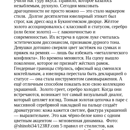
учили нас гуру вкуса. Правило, которое казалось
незыблемым, рухнуло. Сегодня миксовать
драгоценности не просто можно — это стало маркером
стиля. Долгие десятилетия ювелирный этикет был
строг, как дресс-код в Букингемском дворце. Жёлтое
золото ассоциировалось с классикой и статусом, серебро
(или белое золото) — с лаконичностью и
современностью. Их встреча в одном луке считалась
эстетическим диссонансом, признаком дурного тона.
Девушки дотошно сверяли цвет застёжек на сумках и
пряжек на ремнях — лишь бы избежать «металлического
конфликта». Но времена меняются. На сцену вышло
поколение, которое не признаёт жёстких рамок.
Гендерные границы стёрлись, офисный код сменился
коктейльным, а ювелирка перестала быть декларацией о
статусе — она стала инструментом самовыражения. А
ещё отличным способом показать всю свою коллекцию
украшений. Золото греет, серебро холодит. Когда они
встречаются, возникает тот самый визуальный диалог,
который цепляет взгляд. Тонкая золотая цепочка в паре с
массивной серебряной накладкой на пальце создаёт
драматургию: кожа кажется светлее, фактура украшений
— выразительнее. Это как чёрно-белое кино с одним
цветным акцентом — мгновенная динамика. Фото:
@shinobi34/123RF.com 5 правил от стилистов, как