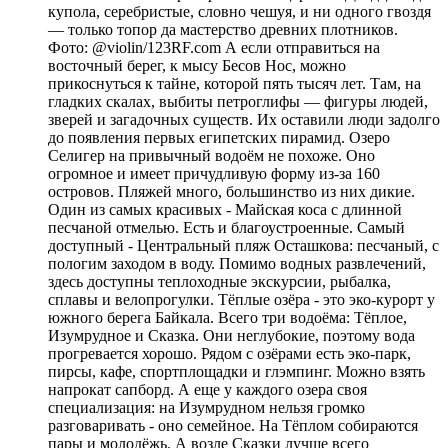
купола, серебристые, словно чешуя, и ни одного гвоздя
— только топор да мастерство древних плотников.
Фото: @violin/123RF.com А если отправиться на
восточный берег, к мысу Бесов Нос, можно
прикоснуться к тайне, которой пять тысяч лет. Там, на
гладких скалах, выбиты петроглифы — фигуры людей,
зверей и загадочных существ. Их оставили люди задолго
до появления первых египетских пирамид. Озеро
Селигер на привычный водоём не похоже. Оно
огромное и имеет причудливую форму из-за 160
островов. Пляжей много, большинство из них дикие.
Один из самых красивых - Майская коса с длинной
песчаной отмелью. Есть и благоустроенные. Самый
доступный - Центральный пляж Осташкова: песчаный, с
пологим заходом в воду. Помимо водных развлечений,
здесь доступны теплоходные экскурсии, рыбалка,
сплавы и велопрогулки. Тёплые озёра - это эко-курорт у
южного берега Байкала. Всего три водоёма: Тёплое,
Изумрудное и Сказка. Они неглубокие, поэтому вода
прогревается хорошо. Рядом с озёрами есть эко-парк,
пирсы, кафе, спортплощадки и глэмпинг. Можно взять
напрокат сапборд. А еще у каждого озера своя
специализация: на Изумрудном нельзя громко
разговаривать - оно семейное. На Тёплом собираются
пары и молодёжь. А возле Сказки лучше всего