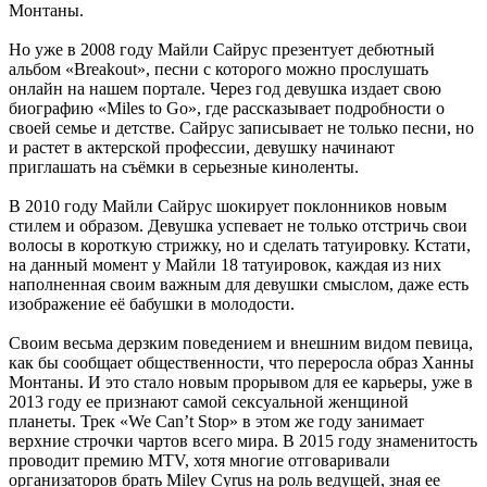
Монтаны.
Но уже в 2008 году Майли Сайрус презентует дебютный
альбом «Breakout», песни с которого можно прослушать
онлайн на нашем портале. Через год девушка издает свою
биографию «Miles to Go», где рассказывает подробности о
своей семье и детстве. Сайрус записывает не только песни, но
и растет в актерской профессии, девушку начинают
приглашать на съёмки в серьезные киноленты.
В 2010 году Майли Сайрус шокирует поклонников новым
стилем и образом. Девушка успевает не только отстричь свои
волосы в короткую стрижку, но и сделать татуировку. Кстати,
на данный момент у Майли 18 татуировок, каждая из них
наполненная своим важным для девушки смыслом, даже есть
изображение её бабушки в молодости.
Своим весьма дерзким поведением и внешним видом певица,
как бы сообщает общественности, что переросла образ Ханны
Монтаны. И это стало новым прорывом для ее карьеры, уже в
2013 году ее признают самой сексуальной женщиной
планеты. Трек «We Can’t Stop» в этом же году занимает
верхние строчки чартов всего мира. В 2015 году знаменитость
проводит премию MTV, хотя многие отговаривали
организаторов брать Miley Cyrus на роль ведущей, зная ее