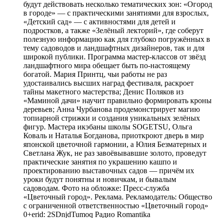
будут действовать несколько тематических зон: «Огород
в городе» — с практическими занятиями для взрослых,
«Детский сад» — с активностями для детей и
подростков, а также «Зелёный лекторий», где соберут
полезную информацию как для глубоко погружённых в
тему садоводов и ландшафтных дизайнеров, так и для
широкой публики. Программа мастер-классов от звёзд
ландшафтного мира обещает быть по-настоящему
богатой. Мария Принтц, чьи работы не раз
удостаивались высших наград фестиваля, раскроет
тайны макетного мастерства; Денис Поляков из
«Маминой дачи» научит правильно формировать кроны
деревьев; Анна Чурбанова продемонстрирует магию
топиарной стрижки и создания уникальных зелёных
фигур. Мастера икэбаны школы SOGETSU, Ольга
Коваль и Наталья Богданова, приоткроют дверь в мир
японской цветочной гармонии, а Юлия Безматерных и
Светлана Жук, не раз завоёвывавшие золото, проведут
практические занятия по украшению кашпо и
проектированию выставочных садов — причём их
уроки будут понятны и новичкам, и бывалым
садоводам. Фото на обложке: Пресс-служба
«Цветочный город». Реклама. Рекламодатель: Общество
с ограниченной ответственностью «Цветочный город»
0+erid: 2SDnjdTumoq
Радио Romantika