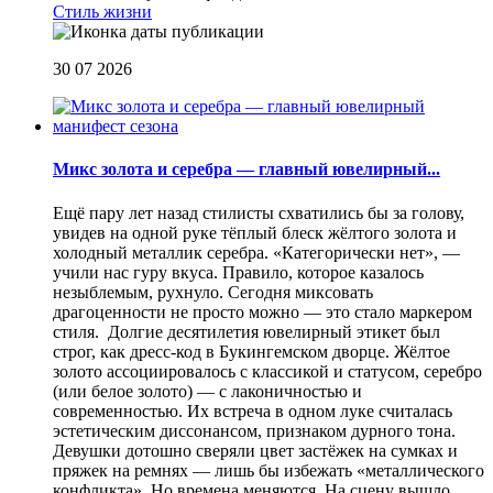
Стиль жизни
30 07 2026
Микс золота и серебра — главный ювелирный...
Ещё пару лет назад стилисты схватились бы за голову,
увидев на одной руке тёплый блеск жёлтого золота и
холодный металлик серебра. «Категорически нет», —
учили нас гуру вкуса. Правило, которое казалось
незыблемым, рухнуло. Сегодня миксовать
драгоценности не просто можно — это стало маркером
стиля. Долгие десятилетия ювелирный этикет был
строг, как дресс-код в Букингемском дворце. Жёлтое
золото ассоциировалось с классикой и статусом, серебро
(или белое золото) — с лаконичностью и
современностью. Их встреча в одном луке считалась
эстетическим диссонансом, признаком дурного тона.
Девушки дотошно сверяли цвет застёжек на сумках и
пряжек на ремнях — лишь бы избежать «металлического
конфликта». Но времена меняются. На сцену вышло