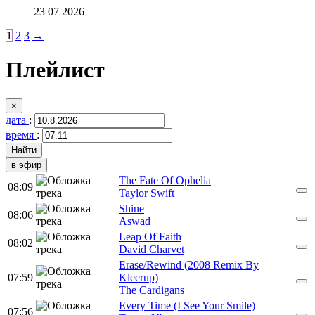
23 07 2026
1
2
3
→
Плейлист
×
дата
:
время
:
в эфир
The Fate Of Ophelia
08:09
Taylor Swift
Shine
08:06
Aswad
Leap Of Faith
08:02
David Charvet
Erase/Rewind (2008 Remix By
07:59
Kleerup)
The Cardigans
Every Time (I See Your Smile)
07:56