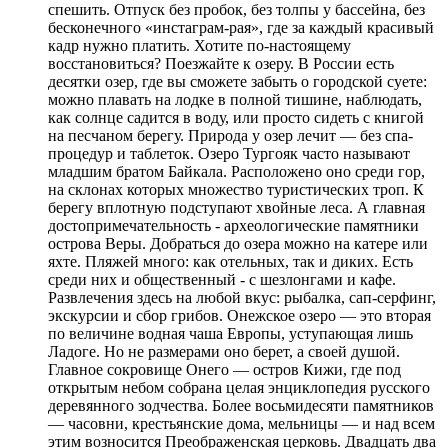
спешить. Отпуск без пробок, без толпы у бассейна, без
бесконечного «инстаграм-рая», где за каждый красивый
кадр нужно платить. Хотите по-настоящему
восстановиться? Поезжайте к озеру. В России есть
десятки озер, где вы сможете забыть о городской суете:
можно плавать на лодке в полной тишине, наблюдать,
как солнце садится в воду, или просто сидеть с книгой
на песчаном берегу. Природа у озер лечит — без спа-
процедур и таблеток. Озеро Тургояк часто называют
младшим братом Байкала. Расположено оно среди гор,
на склонах которых множество туристических троп. К
берегу вплотную подступают хвойные леса. А главная
достопримечательность - археологические памятники
острова Веры. Добраться до озера можно на катере или
яхте. Пляжей много: как отельных, так и диких. Есть
среди них и общественный - с шезлонгами и кафе.
Развлечения здесь на любой вкус: рыбалка, сап-серфинг,
экскурсии и сбор грибов. Онежское озеро — это вторая
по величине водная чаша Европы, уступающая лишь
Ладоге. Но не размерами оно берет, а своей душой.
Главное сокровище Онего — остров Кижи, где под
открытым небом собрана целая энциклопедия русского
деревянного зодчества. Более восьмидесяти памятников
— часовни, крестьянские дома, мельницы — и над всем
этим возносится Преображенская церковь. Двадцать два