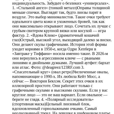
индивидуальность. Забудьте о безликих «универсалах».
1. «Стальной ангел» (тонкий металл)Оправы толщиной
меньше спички. Выглядят так, будто линзы парят в
воздухе. Это выбор минималистов. Такие очки требуют
идеального цвета кожи и ухоженных бровей, так как
они максимально открывают лицо. Сочетать их лучше с
грубым свитером крупной вязки или косухой — игра
фактур. 2. «Вдова Клико» (драматичный кошачий
глаз)Острый, высокий угол, выходящий далеко за виски.
Они делают скулы графичными. История этой формы
уходит корнями в 1950-е, когда Одри Хепберн в
«Завтраке у Тиффани» носила именно такие. В 2026-м
они вернулись в агрессивном ключе — с рваными
линиями и двойными дужками. Лучший аутфит: бархат
или атлас. Фото: @deagreez/123RF.com 3.
«Спасательный круг» (овал ретро)Увеличенные овалы,
напоминающие о 1990-х. Их любила Кейт Мосс, а
сейчас — Виктория Бекхэм. Секрет этих очков в их
иллюзорной простоте. Они работают только с
графичными скулами и высокими скулами. Если у вас
круглое лицо — это не ваш вариант. Если овальное —
берите не глядя. 4. «Полярный исследователь»
(спортивная маска)Цельный линзовый блок,
вдохновленный горнолыжными очками. Самый
неоднозначный тренд. На девушке в шифоновом платье