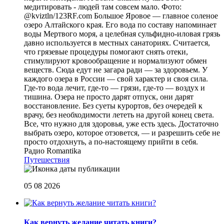
медитировать - людей там совсем мало. Фото:
@kviztln/123RF.com Большое Яровое — главное соленое
озеро Алтайского края. Его вода по составу напоминает
воды Мертвого моря, а целебная сульфидно-иловая грязь
давно используется в местных санаториях. Считается,
что грязевые процедуры помогают снять отеки,
стимулируют кровообращение и нормализуют обмен
веществ. Сюда едут не загара ради — за здоровьем. У
каждого озера в России — свой характер и своя сила.
Где-то вода лечит, где-то — грязи, где-то — воздух и
тишина. Озера не просто дарят отпуск, они дарят
восстановление. Без суеты курортов, без очередей к
врачу, без необходимости лететь на другой конец света.
Все, что нужно для здоровья, уже есть здесь. Достаточно
выбрать озеро, которое отзовется, — и разрешить себе не
просто отдохнуть, а по-настоящему прийти в себя.
Радио Romantika
Путешествия
05 08 2026
Как вернуть желание читать книги?