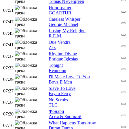
Tomas N'evergreen
Иностранец
07:51
GOARTUR
Careless Whisper
07:47
George Michael
Losing My Religion
07:45
R.E.M.
Que Vendra
07:41
Zaz
Rhythm Divine
07:37
Enrique Iglesias
Tonight
07:33
Reamonn
I'll Make Love To You
07:29
Boyz II Men
Slave To Love
07:27
Bryan Ferry
No Scrubs
07:23
TLC
Фонари
07:20
Асия & Звонкий
What Happens Tomorrow
07:16
Duran Duran