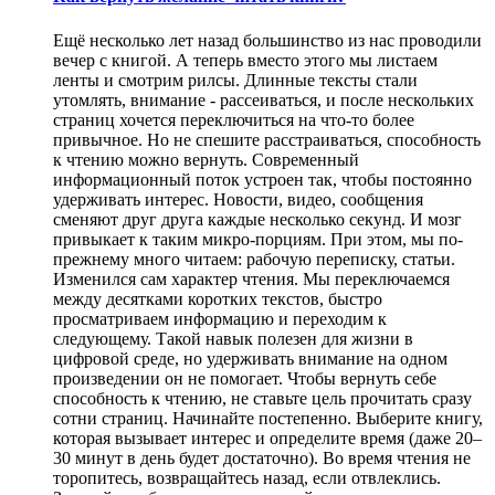
Eщё несколько лет назад большинство из нас проводили
вечер с книгой. А теперь вместо этого мы листаем
ленты и смотрим рилсы. Длинные тексты стали
утомлять, внимание - рассеиваться, и после нескольких
страниц хочется переключиться на что-то более
привычное. Но не спешите расстраиваться, способность
к чтению можно вернуть. Современный
информационный поток устроен так, чтобы постоянно
удерживать интерес. Новости, видео, сообщения
сменяют друг друга каждые несколько секунд. И мозг
привыкает к таким микро-порциям. При этом, мы по-
прежнему много читаем: рабочую переписку, статьи.
Изменился сам характер чтения. Мы переключаемся
между десятками коротких текстов, быстро
просматриваем информацию и переходим к
следующему. Такой навык полезен для жизни в
цифровой среде, но удерживать внимание на одном
произведении он не помогает. Чтобы вернуть себе
способность к чтению, не ставьте цель прочитать сразу
сотни страниц. Начинайте постепенно. Выберите книгу,
которая вызывает интерес и определите время (даже 20–
30 минут в день будет достаточно). Во время чтения не
торопитесь, возвращайтесь назад, если отвлеклись.