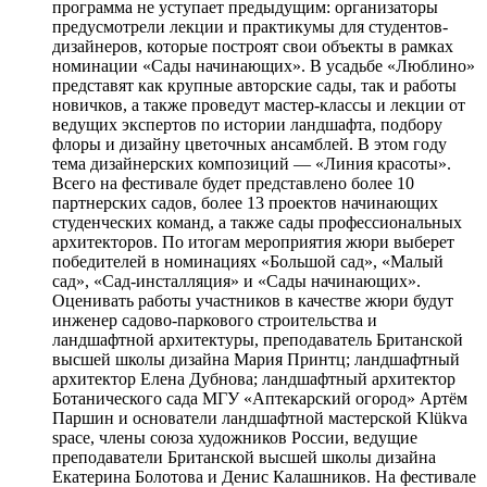
программа не уступает предыдущим: организаторы
предусмотрели лекции и практикумы для студентов-
дизайнеров, которые построят свои объекты в рамках
номинации «Сады начинающих». В усадьбе «Люблино»
представят как крупные авторские сады, так и работы
новичков, а также проведут мастер-классы и лекции от
ведущих экспертов по истории ландшафта, подбору
флоры и дизайну цветочных ансамблей. В этом году
тема дизайнерских композиций — «Линия красоты».
Всего на фестивале будет представлено более 10
партнерских садов, более 13 проектов начинающих
студенческих команд, а также сады профессиональных
архитекторов. По итогам мероприятия жюри выберет
победителей в номинациях «Большой сад», «Малый
сад», «Сад-инсталляция» и «Сады начинающих».
Оценивать работы участников в качестве жюри будут
инженер садово-паркового строительства и
ландшафтной архитектуры, преподаватель Британской
высшей школы дизайна Мария Принтц; ландшафтный
архитектор Елена Дубнова; ландшафтный архитектор
Ботанического сада МГУ «Аптекарский огород» Артём
Паршин и основатели ландшафтной мастерской Klükva
space, члены союза художников России, ведущие
преподаватели Британской высшей школы дизайна
Екатерина Болотова и Денис Калашников. На фестивале