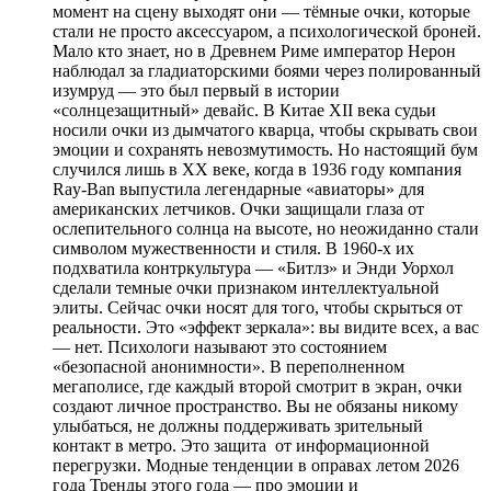
момент на сцену выходят они — тёмные очки, которые
стали не просто аксессуаром, а психологической броней.
Мало кто знает, но в Древнем Риме император Нерон
наблюдал за гладиаторскими боями через полированный
изумруд — это был первый в истории
«солнцезащитный» девайс. В Китае XII века судьи
носили очки из дымчатого кварца, чтобы скрывать свои
эмоции и сохранять невозмутимость. Но настоящий бум
случился лишь в XX веке, когда в 1936 году компания
Ray-Ban выпустила легендарные «авиаторы» для
американских летчиков. Очки защищали глаза от
ослепительного солнца на высоте, но неожиданно стали
символом мужественности и стиля. В 1960-х их
подхватила контркультура — «Битлз» и Энди Уорхол
сделали темные очки признаком интеллектуальной
элиты. Сейчас очки носят для того, чтобы скрыться от
реальности. Это «эффект зеркала»: вы видите всех, а вас
— нет. Психологи называют это состоянием
«безопасной анонимности». В переполненном
мегаполисе, где каждый второй смотрит в экран, очки
создают личное пространство. Вы не обязаны никому
улыбаться, не должны поддерживать зрительный
контакт в метро. Это защита от информационной
перегрузки. Модные тенденции в оправах летом 2026
года Тренды этого года — про эмоции и