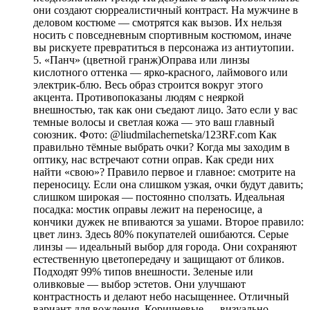
они создают сюрреалистичный контраст. На мужчине в
деловом костюме — смотрятся как вызов. Их нельзя
носить с повседневным спортивным костюмом, иначе
вы рискуете превратиться в персонажа из антиутопии.
5. «Панч» (цветной гранж)Оправа или линзы
кислотного оттенка — ярко-красного, лаймового или
электрик-блю. Весь образ строится вокруг этого
акцента. Противопоказаны людям с неяркой
внешностью, так как они съедают лицо. Зато если у вас
темные волосы и светлая кожа — это ваш главный
союзник. Фото: @liudmilachernetska/123RF.com Как
правильно тёмные выбрать очки? Когда мы заходим в
оптику, нас встречают сотни оправ. Как среди них
найти «свою»? Правило первое и главное: смотрите на
переносицу. Если она слишком узкая, очки будут давить;
слишком широкая — постоянно сползать. Идеальная
посадка: мостик оправы лежит на переносице, а
кончики дужек не впиваются за ушами. Второе правило:
цвет линз. Здесь 80% покупателей ошибаются. Серые
линзы — идеальный выбор для города. Они сохраняют
естественную цветопередачу и защищают от бликов.
Подходят 99% типов внешности. Зеленые или
оливковые — выбор эстетов. Они улучшают
контрастность и делают небо насыщеннее. Отличный
вариант для вождения. Коричневые — визуально