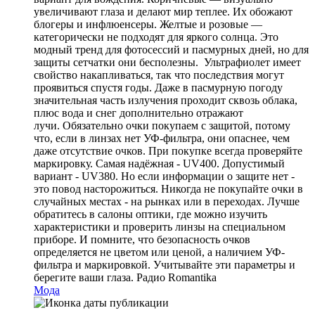
увеличивают глаза и делают мир теплее. Их обожают
блогеры и инфлюенсеры. Желтые и розовые —
категорически не подходят для яркого солнца. Это
модный тренд для фотосессий и пасмурных дней, но для
защиты сетчатки они бесполезны. Ультрафиолет имеет
свойство накапливаться, так что последствия могут
проявиться спустя годы. Даже в пасмурную погоду
значительная часть излучения проходит сквозь облака,
плюс вода и снег дополнительно отражают
лучи. Обязательно очки покупаем с защитой, потому
что, если в линзах нет УФ-фильтра, они опаснее, чем
даже отсутствие очков. При покупке всегда проверяйте
маркировку. Самая надёжная - UV400. Допустимый
вариант - UV380. Но если информации о защите нет -
это повод насторожиться. Никогда не покупайте очки в
случайных местах - на рынках или в переходах. Лучше
обратитесь в салоны оптики, где можно изучить
характеристики и проверить линзы на специальном
приборе. И помните, что безопасность очков
определяется не цветом или ценой, а наличием УФ-
фильтра и маркировкой. Учитывайте эти параметры и
берегите ваши глаза.
Радио Romantika
Мода