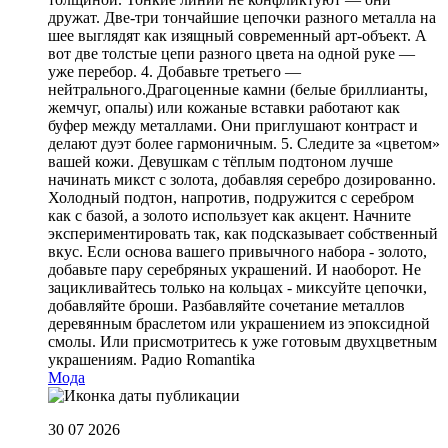
дружат. Две-три тончайшие цепочки разного металла на
шее выглядят как изящный современный арт-объект. А
вот две толстые цепи разного цвета на одной руке —
уже перебор. 4. Добавьте третьего —
нейтрального.Драгоценные камни (белые бриллианты,
жемчуг, опалы) или кожаные вставки работают как
буфер между металлами. Они приглушают контраст и
делают дуэт более гармоничным. 5. Следите за «цветом»
вашей кожи. Девушкам с тёплым подтоном лучше
начинать микст с золота, добавляя серебро дозированно.
Холодный подтон, напротив, подружится с серебром
как с базой, а золото использует как акцент. Начните
экспериментировать так, как подсказывает собственный
вкус. Если основа вашего привычного набора - золото,
добавьте пару серебряных украшений. И наоборот. Не
зацикливайтесь только на кольцах - миксуйте цепочки,
добавляйте броши. Разбавляйте сочетание металлов
деревянным браслетом или украшением из эпоксидной
смолы. Или присмотритесь к уже готовым двухцветным
украшениям.
Радио Romantika
Мода
30 07 2026