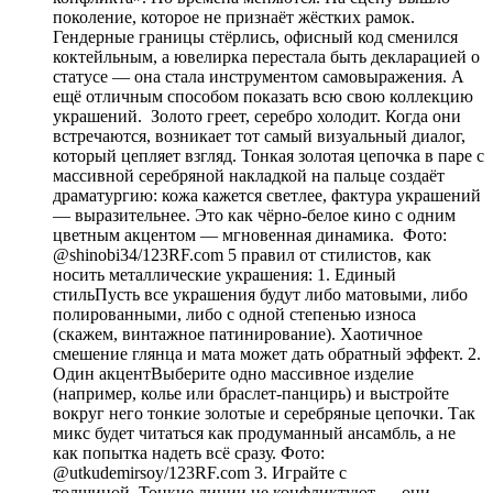
поколение, которое не признаёт жёстких рамок.
Гендерные границы стёрлись, офисный код сменился
коктейльным, а ювелирка перестала быть декларацией о
статусе — она стала инструментом самовыражения. А
ещё отличным способом показать всю свою коллекцию
украшений. Золото греет, серебро холодит. Когда они
встречаются, возникает тот самый визуальный диалог,
который цепляет взгляд. Тонкая золотая цепочка в паре с
массивной серебряной накладкой на пальце создаёт
драматургию: кожа кажется светлее, фактура украшений
— выразительнее. Это как чёрно-белое кино с одним
цветным акцентом — мгновенная динамика. Фото:
@shinobi34/123RF.com 5 правил от стилистов, как
носить металлические украшения: 1. Единый
стильПусть все украшения будут либо матовыми, либо
полированными, либо с одной степенью износа
(скажем, винтажное патинирование). Хаотичное
смешение глянца и мата может дать обратный эффект. 2.
Один акцентВыберите одно массивное изделие
(например, колье или браслет-панцирь) и выстройте
вокруг него тонкие золотые и серебряные цепочки. Так
микс будет читаться как продуманный ансамбль, а не
как попытка надеть всё сразу. Фото:
@utkudemirsoy/123RF.com 3. Играйте с
толщиной. Тонкие линии не конфликтуют — они