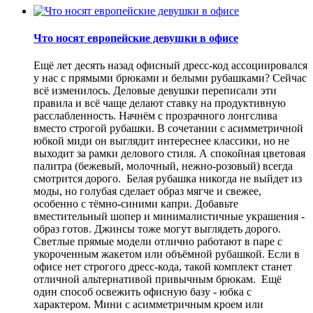
Что носят европейские девушки в офисе
Ещё лет десять назад офисный дресс-код ассоциировался
у нас с прямыми брюками и белыми рубашками? Сейчас
всё изменилось. Деловые девушки переписали эти
правила и всё чаще делают ставку на продуктивную
расслабленность. Начнём с прозрачного лонгслива
вместо строгой рубашки. В сочетании с асимметричной
юбкой миди он выглядит интереснее классики, но не
выходит за рамки делового стиля. А спокойная цветовая
палитра (бежевый, молочный, нежно-розовый) всегда
смотрится дорого. Белая рубашка никогда не выйдет из
моды, но голубая сделает образ мягче и свежее,
особенно с тёмно-синими капри. Добавьте
вместительный шопер и минималистичные украшения -
образ готов. Джинсы тоже могут выглядеть дорого.
Светлые прямые модели отлично работают в паре с
укороченным жакетом или объёмной рубашкой. Если в
офисе нет строгого дресс-кода, такой комплект станет
отличной альтернативой привычным брюкам. Ещё
один способ освежить офисную базу - юбка с
характером. Мини с асимметричным кроем или