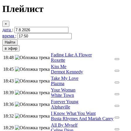
Плейлист
×
дата
:
время
:
в эфир
Fading Like A Flower
18:48
Roxette
Kiss Me
18:45
Dermot Kennedy
Take My Love
18:43
Plazma
Your Woman
18:39
White Town
Forever Young
18:36
Alphaville
I Know What You Want
18:32
Busta Rhymes And Mariah Carey
All By Myself
18:29
Celine Dion