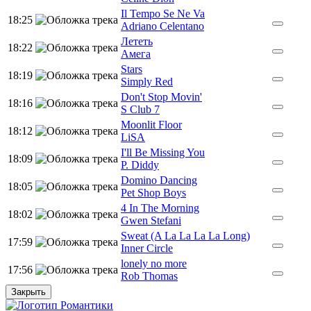
Il Tempo Se Ne Va
18:25
Adriano Celentano
Лететь
18:22
Амега
Stars
18:19
Simply Red
Don't Stop Movin'
18:16
S Club 7
Moonlit Floor
18:12
LiSA
I'll Be Missing You
18:09
P. Diddy
Domino Dancing
18:05
Pet Shop Boys
4 In The Morning
18:02
Gwen Stefani
Sweat (A La La La La Long)
17:59
Inner Circle
lonely no more
17:56
Rob Thomas
Закрыть