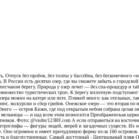
. Отпуск без пробок, без толпы у бассейна, без бесконечного «и
 В России есть десятки озер, где вы сможете забыть о городской
а песчаном берегу. Природа у озер лечит — без спа-процедур и 
х множество туристических троп. К берегу вплотную подступают 
зера можно на катере или яхте. Пляжей много: как отельных, та
рфинг, экскурсии и сбор грибов. Онежское озеро — это вторая п
 Онего — остров Кижи, где под открытым небом собрана целая эн
 мельницы — и над всем этим возносится Преображенская церковь
тников. Фото: @violin/123RF.com А если отправиться на восточн
ы петроглифы — фигуры людей, зверей и загадочных существ. Их 
. Оно огромное и имеет причудливую форму из-за 160 островов.
сть и благоустроенные. Самый доступный - Центральный пляж О