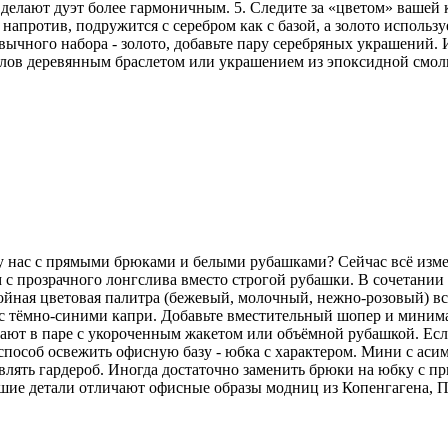
делают дуэт более гармоничным. 5. Следите за «цветом» вашей
напротив, подружится с серебром как с базой, а золото использу
ычного набора - золото, добавьте пару серебряных украшений. И
аллов деревянным браслетом или украшением из эпоксидной смо
 у нас с прямыми брюками и белыми рубашками? Сейчас всё изм
 с прозрачного лонгслива вместо строгой рубашки. В сочетани
койная цветовая палитра (бежевый, молочный, нежно-розовый) вс
но с тёмно-синими капри. Добавьте вместительный шопер и мини
ют в паре с укороченным жакетом или объёмной рубашкой. Если 
особ освежить офисную базу - юбка с характером. Мини с аси
лять гардероб. Иногда достаточно заменить брюки на юбку с пр
ьшие детали отличают офисные образы модниц из Копенгагена, 