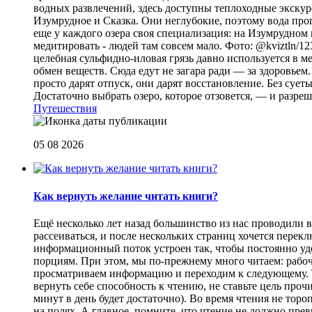
водных развлечений, здесь доступны теплоходные экскурс
Изумрудное и Сказка. Они неглубокие, поэтому вода прог
еще у каждого озера своя специализация: на Изумрудном 
медитировать - людей там совсем мало. Фото: @kviztln/1
целебная сульфидно-иловая грязь давно используется в 
обмен веществ. Сюда едут не загара ради — за здоровьем. 
просто дарят отпуск, они дарят восстановление. Без суеты 
Достаточно выбрать озеро, которое отзовется, — и разреш
Путешествия
05 08 2026
Как вернуть желание читать книги?
Eщё несколько лет назад большинство из нас проводили в
рассеиваться, и после нескольких страниц хочется перек
информационный поток устроен так, чтобы постоянно уде
порциям. При этом, мы по-прежнему много читаем: рабоч
просматриваем информацию и переходим к следующему. Т
вернуть себе способность к чтению, не ставьте цель проч
минут в день будет достаточно). Во время чтения не торо
на полях. А главное, помните, что чтение не должно пре