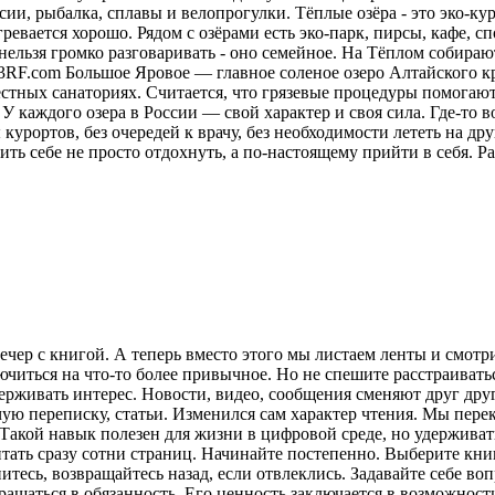
ии, рыбалка, сплавы и велопрогулки. Тёплые озёра - это эко-кур
ревается хорошо. Рядом с озёрами есть эко-парк, пирсы, кафе, 
нельзя громко разговаривать - оно семейное. На Тёплом собираю
23RF.com Большое Яровое — главное соленое озеро Алтайского кр
местных санаториях. Считается, что грязевые процедуры помога
У каждого озера в России — свой характер и своя сила. Где-то в
курортов, без очередей к врачу, без необходимости лететь на друг
ить себе не просто отдохнуть, а по-настоящему прийти в себя.
Ра
ечер с книгой. А теперь вместо этого мы листаем ленты и смот
лючиться на что-то более привычное. Но не спешите расстраива
рживать интерес. Новости, видео, сообщения сменяют друг друг
ую переписку, статьи. Изменился сам характер чтения. Мы пере
акой навык полезен для жизни в цифровой среде, но удерживат
итать сразу сотни страниц. Начинайте постепенно. Выберите кни
питесь, возвращайтесь назад, если отвлеклись. Задавайте себе во
вращаться в обязанность. Его ценность заключается в возможнос