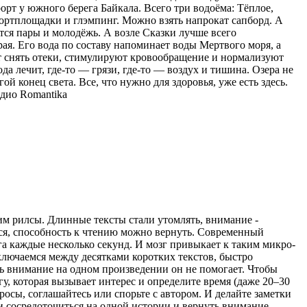
орт у южного берега Байкала. Всего три водоёма: Тёплое,
спортплощадки и глэмпинг. Можно взять напрокат сапборд. А
тся пары и молодёжь. А возле Сказки лучше всего
ая. Его вода по составу напоминает воды Мертвого моря, а
ют снять отеки, стимулируют кровообращение и нормализуют
ода лечит, где-то — грязи, где-то — воздух и тишина. Озера не
ой конец света. Все, что нужно для здоровья, уже есть здесь.
дио Romantika
рим рилсы. Длинные тексты стали утомлять, внимание -
ться, способность к чтению можно вернуть. Современный
а каждые несколько секунд. И мозг привыкает к таким микро-
ключаемся между десятками коротких текстов, быстро
ь внимание на одном произведении он не помогает. Чтобы
гу, которая вызывает интерес и определите время (даже 20–30
просы, соглашайтесь или спорьте с автором. И делайте заметки
ти сосредоточиться на одной истории и вернуть внимание,