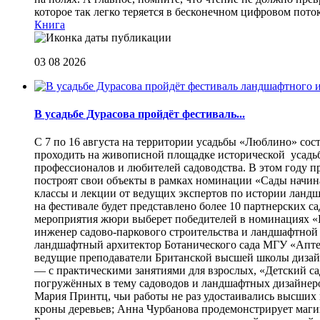
которое так легко теряется в бесконечном цифровом пот
Книга
03 08 2026
В усадьбе Дурасова пройдёт фестиваль...
С 7 по 16 августа на территории усадьбы «Люблино» сос
проходить на живописной площадке исторической усадьбы
профессионалов и любителей садоводства. В этом году п
построят свои объекты в рамках номинации «Сады начина
классы и лекции от ведущих экспертов по истории ланд
на фестивале будет представлено более 10 партнерских с
мероприятия жюри выберет победителей в номинациях «Б
инженер садово-паркового строительства и ландшафтной
ландшафтный архитектор Ботанического сада МГУ «Аптек
ведущие преподаватели Британской высшей школы дизайна
— с практическими занятиями для взрослых, «Детский са
погружённых в тему садоводов и ландшафтных дизайнеров
Мария Принтц, чьи работы не раз удостаивались высших 
кроны деревьев; Анна Чурбанова продемонстрирует маг