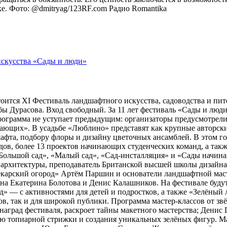
оке. Фото: @dmitryag/123RF.com
Радио Romantika
тоится XI Фестиваль ландшафтного искусства, садоводства и пи
 Дурасова. Вход свободный. За 11 лет фестиваль «Сады и люди»
рограмма не уступает предыдущим: организаторы предусмотрели
ющих». В усадьбе «Люблино» представят как крупные авторские 
шафта, подбору флоры и дизайну цветочных ансамблей. В этом г
адов, более 13 проектов начинающих студенческих команд, а та
ольшой сад», «Малый сад», «Сад-инсталляция» и «Сады начина
 архитектуры, преподаватель Британской высшей школы дизайн
арский огород» Артём Паршин и основатели ландшафтной масте
 Екатерина Болотова и Денис Калашников. На фестивале будут 
д» — с активностями для детей и подростков, а также «Зелёный 
, так и для широкой публики. Программа мастер-классов от зв
наград фестиваля, раскроет тайны макетного мастерства; Дени
ию топиарной стрижки и создания уникальных зелёных фигур. 