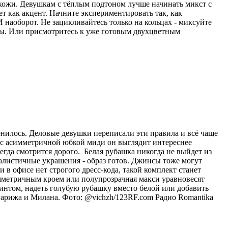
 кожи. Девушкам с тёплым подтоном лучше начинать микст с
ет как акцент. Начните экспериментировать так, как
 наоборот. Не зацикливайтесь только на кольцах - миксуйте
лы. Или присмотритесь к уже готовым двухцветным
енилось. Деловые девушки переписали эти правила и всё чаще
и с асимметричной юбкой миди он выглядит интереснее
егда смотрится дорого. Белая рубашка никогда не выйдет из
малистичные украшения - образ готов. Джинсы тоже могут
в офисе нет строгого дресс-кода, такой комплект станет
мметричным кроем или полупрозрачная макси уравновесят
интом, надеть голубую рубашку вместо белой или добавить
Парижа и Милана. Фото: @vichzh/123RF.com
Радио Romantika