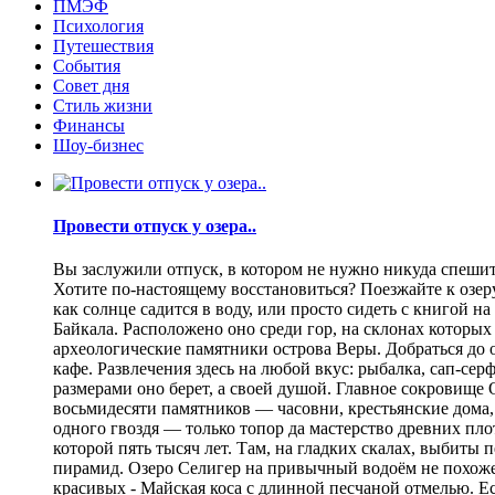
ПМЭФ
Психология
Путешествия
События
Совет дня
Стиль жизни
Финансы
Шоу-бизнес
Провести отпуск у озера..
Вы заслужили отпуск, в котором не нужно никуда спешить
Хотите по-настоящему восстановиться? Поезжайте к озеру.
как солнце садится в воду, или просто сидеть с книгой н
Байкала. Расположено оно среди гор, на склонах которы
археологические памятники острова Веры. Добраться до о
кафе. Развлечения здесь на любой вкус: рыбалка, сап-се
размерами оно берет, а своей душой. Главное сокровище
восьмидесяти памятников — часовни, крестьянские дома,
одного гвоздя — только топор да мастерство древних пло
которой пять тысяч лет. Там, на гладких скалах, выбит
пирамид. Озеро Селигер на привычный водоём не похоже
красивых - Майская коса с длинной песчаной отмелью. Е