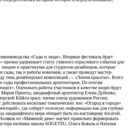
томниководства «Сады и люди». Впервые фестиваль будет
 прочно удерживает статус главного отраслевого события для
 лекции и практикумы для студентов-дизайнеров, которые
сады, так и работы новичков, а также проведут мастер-
оду тема дизайнерских композиций — «Линия красоты». Всего
кже сады профессиональных архитекторов. По итогам
ющих». Оценивать работы участников в качестве жюри будут
а Мария Принтц; ландшафтный архитектор Елена Дубнова;
рской Klükva space, члены союза художников России,
действовать несколько тематических зон: «Огород в городе»
лекторий», где соберут полезную информацию как для глубоко
ёзд ландшафтного мира обещает быть по-настоящему богатой.
с Поляков из «Маминой дачи» научит правильно формировать
Мастера икэбаны школы SOGETSU, Ольга Коваль и Наталья