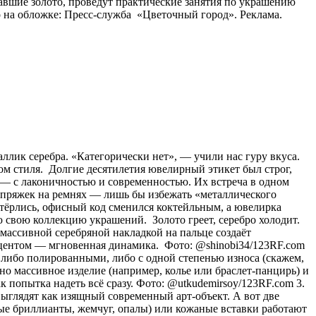
авшие золото, проведут практические занятия по украшению
 на обложке: Пресс-служба «Цветочный город». Реклама.
аллик серебра. «Категорически нет», — учили нас гуру вкуса.
ом стиля. Долгие десятилетия ювелирный этикет был строг,
о) — с лаконичностью и современностью. Их встреча в одном
и пряжек на ремнях — лишь бы избежать «металлического
стёрлись, офисный код сменился коктейльным, а ювелирка
 свою коллекцию украшений. Золото греет, серебро холодит.
с массивной серебряной накладкой на пальце создаёт
акцентом — мгновенная динамика. Фото: @shinobi34/123RF.com
 либо полированными, либо с одной степенью износа (скажем,
о массивное изделие (например, колье или браслет-панцирь) и
к попытка надеть всё сразу. Фото: @utkudemirsoy/123RF.com 3.
ыглядят как изящный современный арт-объект. А вот две
лые бриллианты, жемчуг, опалы) или кожаные вставки работают