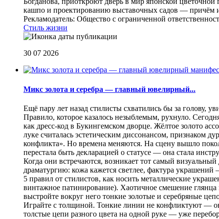
Богданова, приоткроют дверь в мир японской цветочной 
кашпо и проектированию выставочных садов — причём их
Рекламодатель: Общество с ограниченной ответственнос
Стиль жизни
30 07 2026
Микс золота и серебра — главный ювелирный...
Ещё пару лет назад стилисты схватились бы за голову, у
Правило, которое казалось незыблемым, рухнуло. Сегодн
как дресс-код в Букингемском дворце. Жёлтое золото асс
луке считалась эстетическим диссонансом, признаком ду
конфликта». Но времена меняются. На сцену вышло покол
перестала быть декларацией о статусе — она стала инст
Когда они встречаются, возникает тот самый визуальный д
драматургию: кожа кажется светлее, фактура украшений
5 правил от стилистов, как носить металлические украш
винтажное патинирование). Хаотичное смешение глянца и
выстройте вокруг него тонкие золотые и серебряные цепоч
Играйте с толщиной. Тонкие линии не конфликтуют — они
толстые цепи разного цвета на одной руке — уже перебо