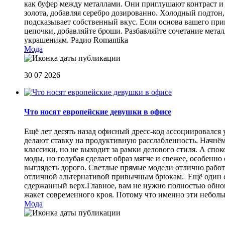
как буфер между металлами. Они приглушают контраст и 
золота, добавляя серебро дозированно. Холодный подтон, 
подсказывает собственный вкус. Если основа вашего прив
цепочки, добавляйте броши. Разбавляйте сочетание мет
украшениям.
Радио Romantika
Мода
30 07 2026
Что носят европейские девушки в офисе
Ещё лет десять назад офисный дресс-код ассоциировался
делают ставку на продуктивную расслабленность. Начнём
классики, но не выходит за рамки делового стиля. А спо
моды, но голубая сделает образ мягче и свежее, особен
выглядеть дорого. Светлые прямые модели отлично работа
отличной альтернативой привычным брюкам. Ещё один сп
сдержанный верх.Главное, вам не нужно полностью обнов
жакет современного кроя. Потому что именно эти небол
Мода