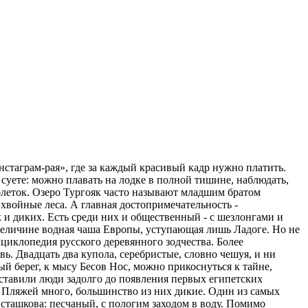
нстаграм-рая», где за каждый красивый кадр нужно платить.
 суете: можно плавать на лодке в полной тишине, наблюдать,
таблеток. Озеро Тургояк часто называют младшим братом
хвойные леса. А главная достопримечательность -
к и диких. Есть среди них и общественный - с шезлонгами и
о величине водная чаша Европы, уступающая лишь Ладоге. Но не
циклопедия русского деревянного зодчества. Более
. Двадцать два купола, серебристые, словно чешуя, и ни
ый берег, к мысу Бесов Нос, можно прикоснуться к тайне,
оставили люди задолго до появления первых египетских
 Пляжей много, большинство из них дикие. Один из самых
сташкова: песчаный, с пологим заходом в воду. Помимо