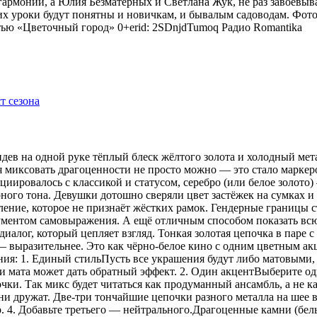
гармонии, а Юлия Безматерных и Светлана Жук, не раз завоёвыв
 уроки будут понятны и новичкам, и бывалым садоводам. Фото
тью «Цветочный город» 0+erid: 2SDnjdTumoq
Радио Romantika
видев на одной руке тёплый блеск жёлтого золота и холодный мет
я миксовать драгоценности не просто можно — это стало маркер
оциировалось с классикой и статусом, серебро (или белое золот
рного тона. Девушки дотошно сверяли цвет застёжек на сумках 
ение, которое не признаёт жёстких рамок. Гендерные границы 
рументом самовыражения. А ещё отличным способом показать всю
иалог, который цепляет взгляд. Тонкая золотая цепочка в паре 
 — выразительнее. Это как чёрно-белое кино с одним цветным 
ения: 1. Единый стильПусть все украшения будут либо матовыми,
 мата может дать обратный эффект. 2. Один акцентВыберите одн
ки. Так микс будет читаться как продуманный ансамбль, а не ка
 дружат. Две-три тончайшие цепочки разного металла на шее в
р. 4. Добавьте третьего — нейтрального.Драгоценные камни (бе