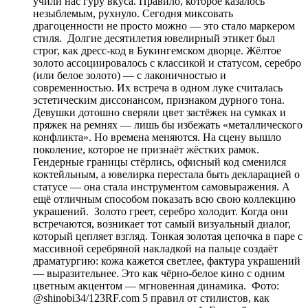
учили нас гуру вкуса. Правило, которое казалось
незыблемым, рухнуло. Сегодня миксовать
драгоценности не просто можно — это стало маркером
стиля. Долгие десятилетия ювелирный этикет был
строг, как дресс-код в Букингемском дворце. Жёлтое
золото ассоциировалось с классикой и статусом, серебро
(или белое золото) — с лаконичностью и
современностью. Их встреча в одном луке считалась
эстетическим диссонансом, признаком дурного тона.
Девушки дотошно сверяли цвет застёжек на сумках и
пряжек на ремнях — лишь бы избежать «металлического
конфликта». Но времена меняются. На сцену вышло
поколение, которое не признаёт жёстких рамок.
Гендерные границы стёрлись, офисный код сменился
коктейльным, а ювелирка перестала быть декларацией о
статусе — она стала инструментом самовыражения. А
ещё отличным способом показать всю свою коллекцию
украшений. Золото греет, серебро холодит. Когда они
встречаются, возникает тот самый визуальный диалог,
который цепляет взгляд. Тонкая золотая цепочка в паре с
массивной серебряной накладкой на пальце создаёт
драматургию: кожа кажется светлее, фактура украшений
— выразительнее. Это как чёрно-белое кино с одним
цветным акцентом — мгновенная динамика. Фото:
@shinobi34/123RF.com 5 правил от стилистов, как