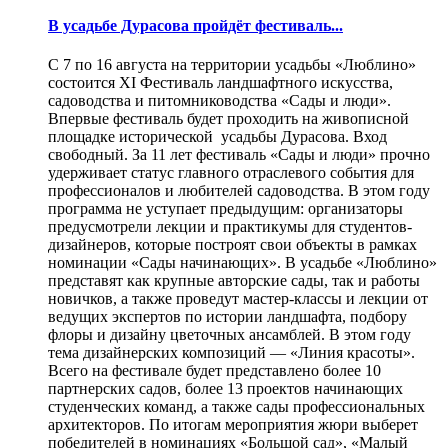
В усадьбе Дурасова пройдёт фестиваль...
С 7 по 16 августа на территории усадьбы «Люблино»
состоится XI Фестиваль ландшафтного искусства,
садоводства и питомниководства «Сады и люди».
Впервые фестиваль будет проходить на живописной
площадке исторической усадьбы Дурасова. Вход
свободный. За 11 лет фестиваль «Сады и люди» прочно
удерживает статус главного отраслевого события для
профессионалов и любителей садоводства. В этом году
программа не уступает предыдущим: организаторы
предусмотрели лекции и практикумы для студентов-
дизайнеров, которые построят свои объекты в рамках
номинации «Сады начинающих». В усадьбе «Люблино»
представят как крупные авторские сады, так и работы
новичков, а также проведут мастер-классы и лекции от
ведущих экспертов по истории ландшафта, подбору
флоры и дизайну цветочных ансамблей. В этом году
тема дизайнерских композиций — «Линия красоты».
Всего на фестивале будет представлено более 10
партнерских садов, более 13 проектов начинающих
студенческих команд, а также сады профессиональных
архитекторов. По итогам мероприятия жюри выберет
победителей в номинациях «Большой сад», «Малый