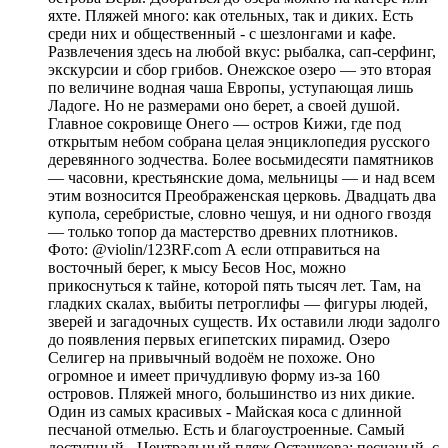
яхте. Пляжей много: как отельных, так и диких. Есть
среди них и общественный - с шезлонгами и кафе.
Развлечения здесь на любой вкус: рыбалка, сап-серфинг,
экскурсии и сбор грибов. Онежское озеро — это вторая
по величине водная чаша Европы, уступающая лишь
Ладоге. Но не размерами оно берет, а своей душой.
Главное сокровище Онего — остров Кижи, где под
открытым небом собрана целая энциклопедия русского
деревянного зодчества. Более восьмидесяти памятников
— часовни, крестьянские дома, мельницы — и над всем
этим возносится Преображенская церковь. Двадцать два
купола, серебристые, словно чешуя, и ни одного гвоздя
— только топор да мастерство древних плотников.
Фото: @violin/123RF.com А если отправиться на
восточный берег, к мысу Бесов Нос, можно
прикоснуться к тайне, которой пять тысяч лет. Там, на
гладких скалах, выбиты петроглифы — фигуры людей,
зверей и загадочных существ. Их оставили люди задолго
до появления первых египетских пирамид. Озеро
Селигер на привычный водоём не похоже. Оно
огромное и имеет причудливую форму из-за 160
островов. Пляжей много, большинство из них дикие.
Один из самых красивых - Майская коса с длинной
песчаной отмелью. Есть и благоустроенные. Самый
доступный - Центральный пляж Осташкова: песчаный, с