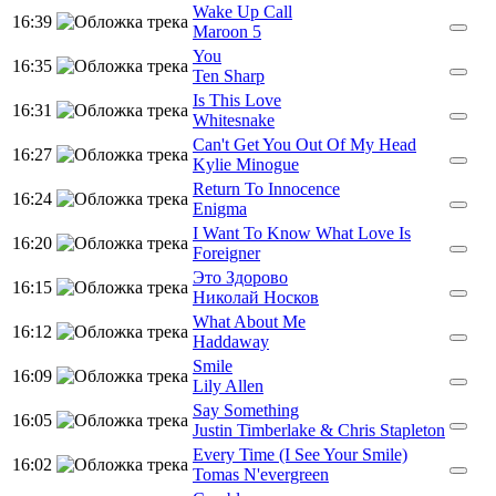
Wake Up Call
16:39
Maroon 5
You
16:35
Ten Sharp
Is This Love
16:31
Whitesnake
Can't Get You Out Of My Head
16:27
Kylie Minogue
Return To Innocence
16:24
Enigma
I Want To Know What Love Is
16:20
Foreigner
Это Здорово
16:15
Николай Носков
What About Me
16:12
Haddaway
Smile
16:09
Lily Allen
Say Something
16:05
Justin Timberlake & Chris Stapleton
Every Time (I See Your Smile)
16:02
Tomas N'evergreen