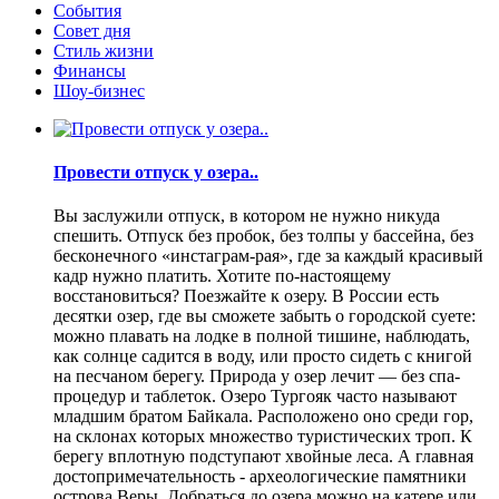
События
Совет дня
Стиль жизни
Финансы
Шоу-бизнес
Провести отпуск у озера..
Вы заслужили отпуск, в котором не нужно никуда
спешить. Отпуск без пробок, без толпы у бассейна, без
бесконечного «инстаграм-рая», где за каждый красивый
кадр нужно платить. Хотите по-настоящему
восстановиться? Поезжайте к озеру. В России есть
десятки озер, где вы сможете забыть о городской суете:
можно плавать на лодке в полной тишине, наблюдать,
как солнце садится в воду, или просто сидеть с книгой
на песчаном берегу. Природа у озер лечит — без спа-
процедур и таблеток. Озеро Тургояк часто называют
младшим братом Байкала. Расположено оно среди гор,
на склонах которых множество туристических троп. К
берегу вплотную подступают хвойные леса. А главная
достопримечательность - археологические памятники
острова Веры. Добраться до озера можно на катере или