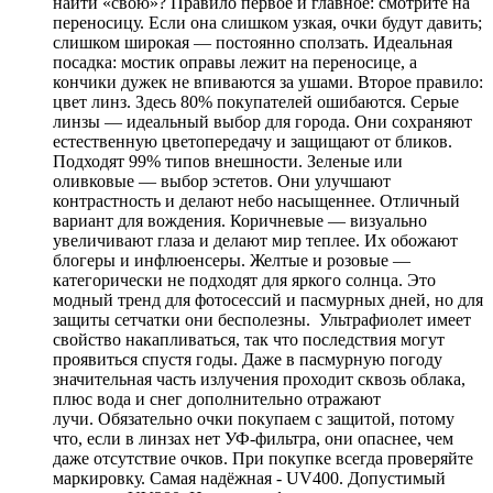
найти «свою»? Правило первое и главное: смотрите на
переносицу. Если она слишком узкая, очки будут давить;
слишком широкая — постоянно сползать. Идеальная
посадка: мостик оправы лежит на переносице, а
кончики дужек не впиваются за ушами. Второе правило:
цвет линз. Здесь 80% покупателей ошибаются. Серые
линзы — идеальный выбор для города. Они сохраняют
естественную цветопередачу и защищают от бликов.
Подходят 99% типов внешности. Зеленые или
оливковые — выбор эстетов. Они улучшают
контрастность и делают небо насыщеннее. Отличный
вариант для вождения. Коричневые — визуально
увеличивают глаза и делают мир теплее. Их обожают
блогеры и инфлюенсеры. Желтые и розовые —
категорически не подходят для яркого солнца. Это
модный тренд для фотосессий и пасмурных дней, но для
защиты сетчатки они бесполезны. Ультрафиолет имеет
свойство накапливаться, так что последствия могут
проявиться спустя годы. Даже в пасмурную погоду
значительная часть излучения проходит сквозь облака,
плюс вода и снег дополнительно отражают
лучи. Обязательно очки покупаем с защитой, потому
что, если в линзах нет УФ-фильтра, они опаснее, чем
даже отсутствие очков. При покупке всегда проверяйте
маркировку. Самая надёжная - UV400. Допустимый