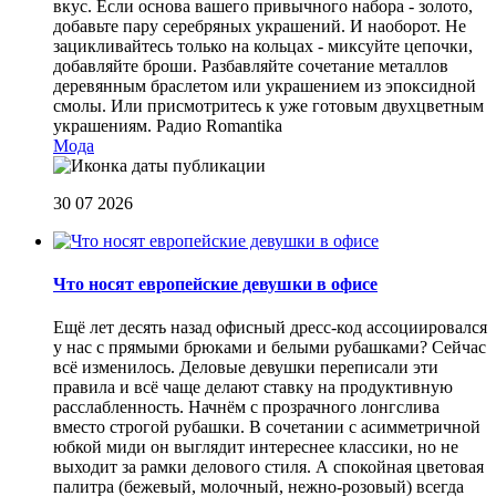
вкус. Если основа вашего привычного набора - золото,
добавьте пару серебряных украшений. И наоборот. Не
зацикливайтесь только на кольцах - миксуйте цепочки,
добавляйте броши. Разбавляйте сочетание металлов
деревянным браслетом или украшением из эпоксидной
смолы. Или присмотритесь к уже готовым двухцветным
украшениям.
Радио Romantika
Мода
30 07 2026
Что носят европейские девушки в офисе
Ещё лет десять назад офисный дресс-код ассоциировался
у нас с прямыми брюками и белыми рубашками? Сейчас
всё изменилось. Деловые девушки переписали эти
правила и всё чаще делают ставку на продуктивную
расслабленность. Начнём с прозрачного лонгслива
вместо строгой рубашки. В сочетании с асимметричной
юбкой миди он выглядит интереснее классики, но не
выходит за рамки делового стиля. А спокойная цветовая
палитра (бежевый, молочный, нежно-розовый) всегда