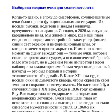
Выбираем модные очки для солнечного лета
Когда-то давно, в эпоху до смартфонов, солнцезащитные
очки были просто функциональным аксессуаром. Их
носили рыбаки, водители и звезды Голливуда,
прячущиеся от папарацци. Сегодня, в 2026-м, ситуация
кардинально иная. Мы живем в мире, где наши глаза
ежедневно подвергаются тройной атаке: ультрафиолет,
синий свет экранов и информационный шум, от
которого хочется просто закрыться. И именно в этот
момент на сцену выходят они — тёмные очки, которые
стали не просто аксессуаром, а психологической броней.
Мало кто знает, но в Древнем Риме император Нерон
наблюдал за гладиаторскими боями через полированный
изумруд — это был первый в истории
«солнцезащитный» девайс. В Китае XII века судьи
носили очки из дымчатого кварца, чтобы скрывать свои
эмоции и сохранять невозмутимость. Но настоящий бум
случился лишь в XX веке, когда в 1936 году компания
Ray-Ban выпустила легендарные «авиаторы» для
американских летчиков. Очки защищали глаза от
ослепительного солнца на высоте, но неожиданно стали
символом мужественности и стиля. В 1960-х их
подхватила контркультура — «Битлз» и Энди Уорхол