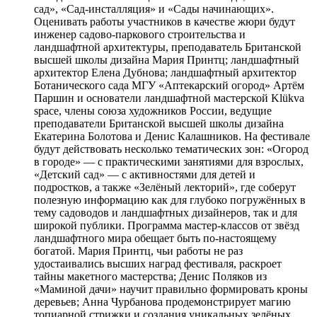
сад», «Сад-инсталляция» и «Сады начинающих».
Оценивать работы участников в качестве жюри будут
инженер садово-паркового строительства и
ландшафтной архитектуры, преподаватель Британской
высшей школы дизайна Мария Принтц; ландшафтный
архитектор Елена Дубнова; ландшафтный архитектор
Ботанического сада МГУ «Аптекарский огород» Артём
Паршин и основатели ландшафтной мастерской Klükva
space, члены союза художников России, ведущие
преподаватели Британской высшей школы дизайна
Екатерина Болотова и Денис Калашников. На фестивале
будут действовать несколько тематических зон: «Огород
в городе» — с практическими занятиями для взрослых,
«Детский сад» — с активностями для детей и
подростков, а также «Зелёный лекторий», где соберут
полезную информацию как для глубоко погружённых в
тему садоводов и ландшафтных дизайнеров, так и для
широкой публики. Программа мастер-классов от звёзд
ландшафтного мира обещает быть по-настоящему
богатой. Мария Принтц, чьи работы не раз
удостаивались высших наград фестиваля, раскроет
тайны макетного мастерства; Денис Поляков из
«Маминой дачи» научит правильно формировать кроны
деревьев; Анна Чурбанова продемонстрирует магию
топиарной стрижки и создания уникальных зелёных