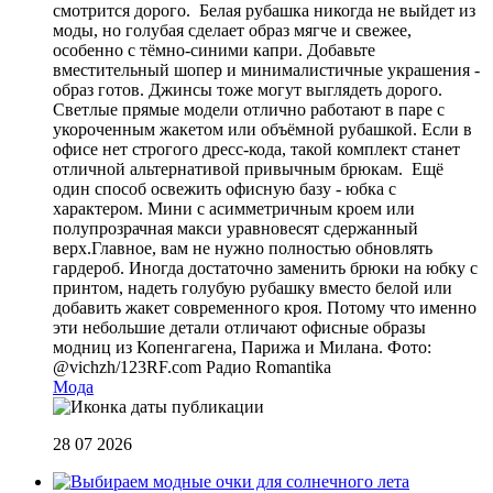
смотрится дорого. Белая рубашка никогда не выйдет из
моды, но голубая сделает образ мягче и свежее,
особенно с тёмно-синими капри. Добавьте
вместительный шопер и минималистичные украшения -
образ готов. Джинсы тоже могут выглядеть дорого.
Светлые прямые модели отлично работают в паре с
укороченным жакетом или объёмной рубашкой. Если в
офисе нет строгого дресс-кода, такой комплект станет
отличной альтернативой привычным брюкам. Ещё
один способ освежить офисную базу - юбка с
характером. Мини с асимметричным кроем или
полупрозрачная макси уравновесят сдержанный
верх.Главное, вам не нужно полностью обновлять
гардероб. Иногда достаточно заменить брюки на юбку с
принтом, надеть голубую рубашку вместо белой или
добавить жакет современного кроя. Потому что именно
эти небольшие детали отличают офисные образы
модниц из Копенгагена, Парижа и Милана. Фото:
@vichzh/123RF.com
Радио Romantika
Мода
28 07 2026