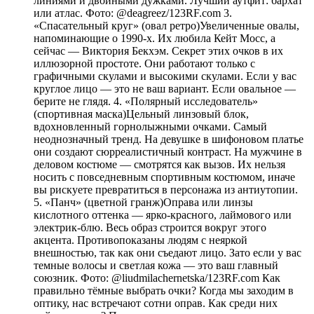
линиями и двойными дужками. Лучший аутфит: бархат
или атлас. Фото: @deagreez/123RF.com 3.
«Спасательный круг» (овал ретро)Увеличенные овалы,
напоминающие о 1990-х. Их любила Кейт Мосс, а
сейчас — Виктория Бекхэм. Секрет этих очков в их
иллюзорной простоте. Они работают только с
графичными скулами и высокими скулами. Если у вас
круглое лицо — это не ваш вариант. Если овальное —
берите не глядя. 4. «Полярный исследователь»
(спортивная маска)Цельный линзовый блок,
вдохновленный горнолыжными очками. Самый
неоднозначный тренд. На девушке в шифоновом платье
они создают сюрреалистичный контраст. На мужчине в
деловом костюме — смотрятся как вызов. Их нельзя
носить с повседневным спортивным костюмом, иначе
вы рискуете превратиться в персонажа из антиутопии.
5. «Панч» (цветной гранж)Оправа или линзы
кислотного оттенка — ярко-красного, лаймового или
электрик-блю. Весь образ строится вокруг этого
акцента. Противопоказаны людям с неяркой
внешностью, так как они съедают лицо. Зато если у вас
темные волосы и светлая кожа — это ваш главный
союзник. Фото: @liudmilachernetska/123RF.com Как
правильно тёмные выбрать очки? Когда мы заходим в
оптику, нас встречают сотни оправ. Как среди них