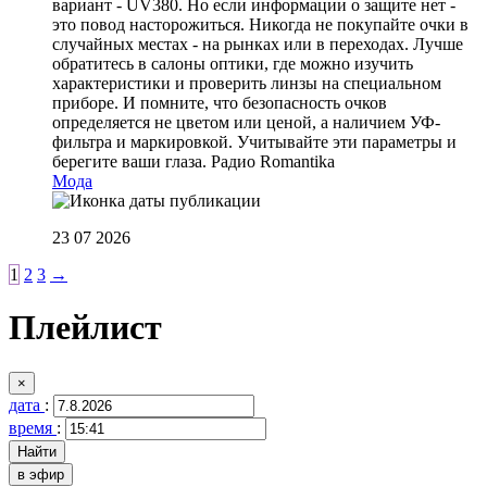
вариант - UV380. Но если информации о защите нет -
это повод насторожиться. Никогда не покупайте очки в
случайных местах - на рынках или в переходах. Лучше
обратитесь в салоны оптики, где можно изучить
характеристики и проверить линзы на специальном
приборе. И помните, что безопасность очков
определяется не цветом или ценой, а наличием УФ-
фильтра и маркировкой. Учитывайте эти параметры и
берегите ваши глаза.
Радио Romantika
Мода
23 07 2026
1
2
3
→
Плейлист
×
дата
:
время
:
в эфир