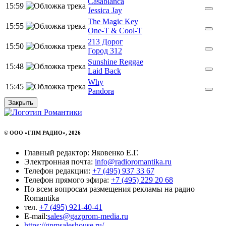
Casablanca
15:59
Jessica Jay
The Magic Key
15:55
One-T & Cool-T
213 Дорог
15:50
Город 312
Sunshine Reggae
15:48
Laid Back
Why
15:45
Pandora
Закрыть
© ООО «ГПМ РАДИО», 2026
Главный редактор: Яковенко Е.Г.
Электронная почта:
info@radioromantika.ru
Телефон редакции:
+7 (495) 937 33 67
Телефон прямого эфира:
+7 (495) 229 20 68
По всем вопросам размещения рекламы на радио
Romantika
тел.
+7 (495) 921-40-41
E-mail:
sales@gazprom-media.ru
https://gpmsaleshouse.ru/