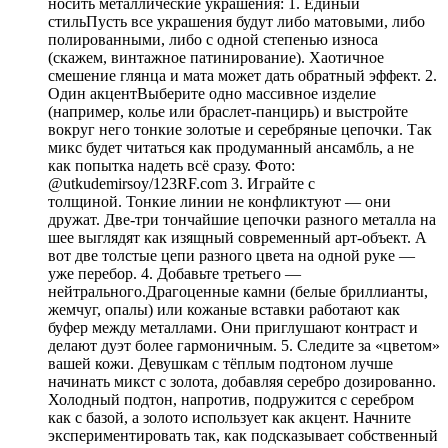
носить металлические украшения: 1. Единый
стильПусть все украшения будут либо матовыми, либо
полированными, либо с одной степенью износа
(скажем, винтажное патинирование). Хаотичное
смешение глянца и мата может дать обратный эффект. 2.
Один акцентВыберите одно массивное изделие
(например, колье или браслет-панцирь) и выстройте
вокруг него тонкие золотые и серебряные цепочки. Так
микс будет читаться как продуманный ансамбль, а не
как попытка надеть всё сразу. Фото:
@utkudemirsoy/123RF.com 3. Играйте с
толщиной. Тонкие линии не конфликтуют — они
дружат. Две-три тончайшие цепочки разного металла на
шее выглядят как изящный современный арт-объект. А
вот две толстые цепи разного цвета на одной руке —
уже перебор. 4. Добавьте третьего —
нейтрального.Драгоценные камни (белые бриллианты,
жемчуг, опалы) или кожаные вставки работают как
буфер между металлами. Они приглушают контраст и
делают дуэт более гармоничным. 5. Следите за «цветом»
вашей кожи. Девушкам с тёплым подтоном лучше
начинать микст с золота, добавляя серебро дозированно.
Холодный подтон, напротив, подружится с серебром
как с базой, а золото использует как акцент. Начните
экспериментировать так, как подсказывает собственный