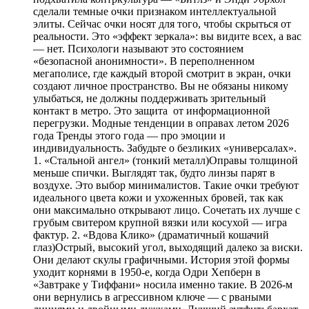
сделали темные очки признаком интеллектуальной
элиты. Сейчас очки носят для того, чтобы скрыться от
реальности. Это «эффект зеркала»: вы видите всех, а вас
— нет. Психологи называют это состоянием
«безопасной анонимности». В переполненном
мегаполисе, где каждый второй смотрит в экран, очки
создают личное пространство. Вы не обязаны никому
улыбаться, не должны поддерживать зрительный
контакт в метро. Это защита от информационной
перегрузки. Модные тенденции в оправах летом 2026
года Тренды этого года — про эмоции и
индивидуальность. Забудьте о безликих «универсалах».
1. «Стальной ангел» (тонкий металл)Оправы толщиной
меньше спички. Выглядят так, будто линзы парят в
воздухе. Это выбор минималистов. Такие очки требуют
идеального цвета кожи и ухоженных бровей, так как
они максимально открывают лицо. Сочетать их лучше с
грубым свитером крупной вязки или косухой — игра
фактур. 2. «Вдова Клико» (драматичный кошачий
глаз)Острый, высокий угол, выходящий далеко за виски.
Они делают скулы графичными. История этой формы
уходит корнями в 1950-е, когда Одри Хепберн в
«Завтраке у Тиффани» носила именно такие. В 2026-м
они вернулись в агрессивном ключе — с рваными