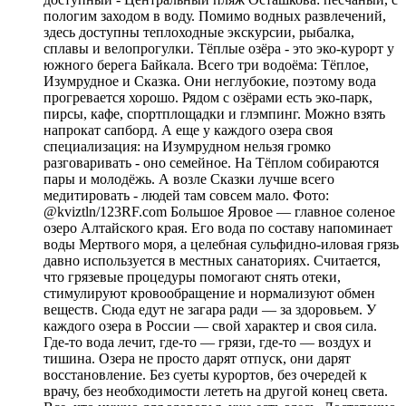
пологим заходом в воду. Помимо водных развлечений,
здесь доступны теплоходные экскурсии, рыбалка,
сплавы и велопрогулки. Тёплые озёра - это эко-курорт у
южного берега Байкала. Всего три водоёма: Тёплое,
Изумрудное и Сказка. Они неглубокие, поэтому вода
прогревается хорошо. Рядом с озёрами есть эко-парк,
пирсы, кафе, спортплощадки и глэмпинг. Можно взять
напрокат сапборд. А еще у каждого озера своя
специализация: на Изумрудном нельзя громко
разговаривать - оно семейное. На Тёплом собираются
пары и молодёжь. А возле Сказки лучше всего
медитировать - людей там совсем мало. Фото:
@kviztln/123RF.com Большое Яровое — главное соленое
озеро Алтайского края. Его вода по составу напоминает
воды Мертвого моря, а целебная сульфидно-иловая грязь
давно используется в местных санаториях. Считается,
что грязевые процедуры помогают снять отеки,
стимулируют кровообращение и нормализуют обмен
веществ. Сюда едут не загара ради — за здоровьем. У
каждого озера в России — свой характер и своя сила.
Где-то вода лечит, где-то — грязи, где-то — воздух и
тишина. Озера не просто дарят отпуск, они дарят
восстановление. Без суеты курортов, без очередей к
врачу, без необходимости лететь на другой конец света.