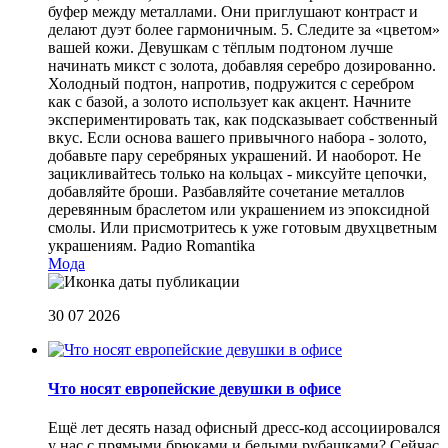
буфер между металлами. Они приглушают контраст и
делают дуэт более гармоничным. 5. Следите за «цветом»
вашей кожи. Девушкам с тёплым подтоном лучше
начинать микст с золота, добавляя серебро дозированно.
Холодный подтон, напротив, подружится с серебром
как с базой, а золото использует как акцент. Начните
экспериментировать так, как подсказывает собственный
вкус. Если основа вашего привычного набора - золото,
добавьте пару серебряных украшений. И наоборот. Не
зацикливайтесь только на кольцах - миксуйте цепочки,
добавляйте броши. Разбавляйте сочетание металлов
деревянным браслетом или украшением из эпоксидной
смолы. Или присмотритесь к уже готовым двухцветным
украшениям.
Радио Romantika
Мода
30 07 2026
Что носят европейские девушки в офисе
Ещё лет десять назад офисный дресс-код ассоциировался
у нас с прямыми брюками и белыми рубашками? Сейчас