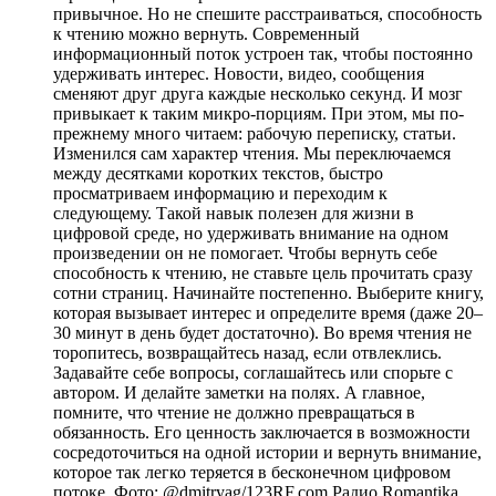
привычное. Но не спешите расстраиваться, способность
к чтению можно вернуть. Современный
информационный поток устроен так, чтобы постоянно
удерживать интерес. Новости, видео, сообщения
сменяют друг друга каждые несколько секунд. И мозг
привыкает к таким микро-порциям. При этом, мы по-
прежнему много читаем: рабочую переписку, статьи.
Изменился сам характер чтения. Мы переключаемся
между десятками коротких текстов, быстро
просматриваем информацию и переходим к
следующему. Такой навык полезен для жизни в
цифровой среде, но удерживать внимание на одном
произведении он не помогает. Чтобы вернуть себе
способность к чтению, не ставьте цель прочитать сразу
сотни страниц. Начинайте постепенно. Выберите книгу,
которая вызывает интерес и определите время (даже 20–
30 минут в день будет достаточно). Во время чтения не
торопитесь, возвращайтесь назад, если отвлеклись.
Задавайте себе вопросы, соглашайтесь или спорьте с
автором. И делайте заметки на полях. А главное,
помните, что чтение не должно превращаться в
обязанность. Его ценность заключается в возможности
сосредоточиться на одной истории и вернуть внимание,
которое так легко теряется в бесконечном цифровом
потоке. Фото: @dmitryag/123RF.com
Радио Romantika