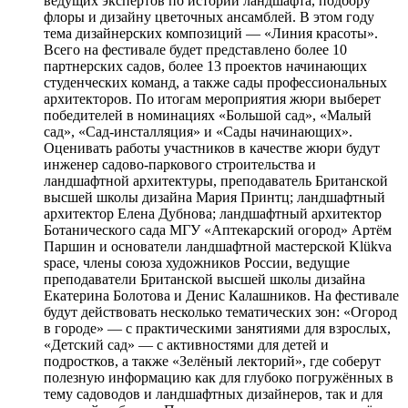
ведущих экспертов по истории ландшафта, подбору
флоры и дизайну цветочных ансамблей. В этом году
тема дизайнерских композиций — «Линия красоты».
Всего на фестивале будет представлено более 10
партнерских садов, более 13 проектов начинающих
студенческих команд, а также сады профессиональных
архитекторов. По итогам мероприятия жюри выберет
победителей в номинациях «Большой сад», «Малый
сад», «Сад-инсталляция» и «Сады начинающих».
Оценивать работы участников в качестве жюри будут
инженер садово-паркового строительства и
ландшафтной архитектуры, преподаватель Британской
высшей школы дизайна Мария Принтц; ландшафтный
архитектор Елена Дубнова; ландшафтный архитектор
Ботанического сада МГУ «Аптекарский огород» Артём
Паршин и основатели ландшафтной мастерской Klükva
space, члены союза художников России, ведущие
преподаватели Британской высшей школы дизайна
Екатерина Болотова и Денис Калашников. На фестивале
будут действовать несколько тематических зон: «Огород
в городе» — с практическими занятиями для взрослых,
«Детский сад» — с активностями для детей и
подростков, а также «Зелёный лекторий», где соберут
полезную информацию как для глубоко погружённых в
тему садоводов и ландшафтных дизайнеров, так и для