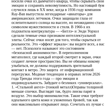
носили очки из дымчатого кварца, чтобы скрывать свои
эмоции и сохранять невозмутимость. Но настоящий бум
случился лишь в XX веке, когда в 1936 году компания
Ray-Ban выпустила легендарные «авиаторы» для
американских летчиков. Очки защищали глаза от
ослепительного солнца на высоте, но неожиданно стали
символом мужественности и стиля. В 1960-х их
подхватила контркультура — «Битлз» и Энди Уорхол
сделали темные очки признаком интеллектуальной
элиты. Сейчас очки носят для того, чтобы скрыться от
реальности. Это «эффект зеркала»: вы видите всех, а вас
— нет. Психологи называют это состоянием
«безопасной анонимности». В переполненном
мегаполисе, где каждый второй смотрит в экран, очки
создают личное пространство. Вы не обязаны никому
улыбаться, не должны поддерживать зрительный
контакт в метро. Это защита от информационной
перегрузки. Модные тенденции в оправах летом 2026
года Тренды этого года — про эмоции и
индивидуальность. Забудьте о безликих «универсалах».
1. «Стальной ангел» (тонкий металл)Оправы толщиной
меньше спички. Выглядят так, будто линзы парят в
воздухе. Это выбор минималистов. Такие очки требуют
идеального цвета кожи и ухоженных бровей, так как
они максимально открывают лицо. Сочетать их лучше с