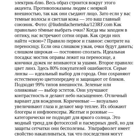
электрик-блю. Весь образ строится вокруг этого
акцента. Противопоказаны людям с неяркой
внешностью, так как они съедают лицо. Зато если у вас
темные волосы и светлая кожа — это ваш главный
союзник. Фото: @liudmilachernetska/123RF.com Как
правильно тёмные выбрать очки? Когда мы заходим в
оптику, нас встречают сотни оправ. Как среди них
найти «свою»? Правило первое и главное: смотрите на
переносицу. Если она слишком узкая, очки будут давить;
слишком широкая — постоянно сползать. Идеальная
посадка: мостик оправы лежит на переносице, а
кончики дужек не впиваются за ушами. Второе правило:
цвет линз. Здесь 80% покупателей ошибаются. Серые
линзы — идеальный выбор для города. Они сохраняют
естественную цветопередачу и защищают от бликов.
Подходят 99% типов внешности. Зеленые или
оливковые — выбор эстетов. Они улучшают
контрастность и делают небо насыщеннее. Отличный
вариант для вождения. Коричневые — визуально
увеличивают глаза и делают мир теплее. Их обожают
блогеры и инфлюенсеры. Желтые и розовые —
категорически не подходят для яркого солнца. Это
модный тренд для фотосессий и пасмурных дней, но для
защиты сетчатки они бесполезны. Ультрафиолет имеет
свойство накапливаться, так что последствия могут