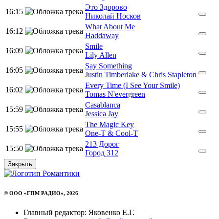
Это Здорово
16:15
Николай Носков
What About Me
16:12
Haddaway
Smile
16:09
Lily Allen
Say Something
16:05
Justin Timberlake & Chris Stapleton
Every Time (I See Your Smile)
16:02
Tomas N'evergreen
Casablanca
15:59
Jessica Jay
The Magic Key
15:55
One-T & Cool-T
213 Дорог
15:50
Город 312
Закрыть
© ООО «ГПМ РАДИО», 2026
Главный редактор: Яковенко Е.Г.