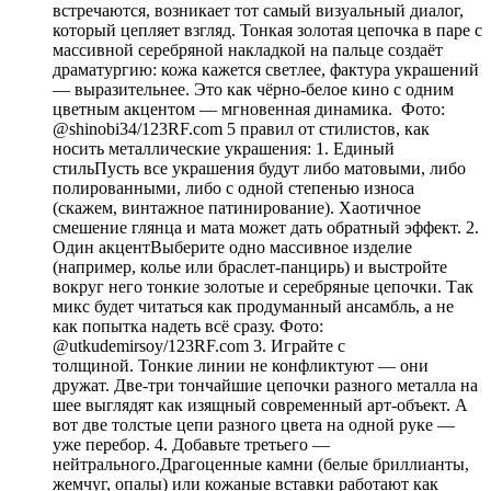
встречаются, возникает тот самый визуальный диалог,
который цепляет взгляд. Тонкая золотая цепочка в паре с
массивной серебряной накладкой на пальце создаёт
драматургию: кожа кажется светлее, фактура украшений
— выразительнее. Это как чёрно-белое кино с одним
цветным акцентом — мгновенная динамика. Фото:
@shinobi34/123RF.com 5 правил от стилистов, как
носить металлические украшения: 1. Единый
стильПусть все украшения будут либо матовыми, либо
полированными, либо с одной степенью износа
(скажем, винтажное патинирование). Хаотичное
смешение глянца и мата может дать обратный эффект. 2.
Один акцентВыберите одно массивное изделие
(например, колье или браслет-панцирь) и выстройте
вокруг него тонкие золотые и серебряные цепочки. Так
микс будет читаться как продуманный ансамбль, а не
как попытка надеть всё сразу. Фото:
@utkudemirsoy/123RF.com 3. Играйте с
толщиной. Тонкие линии не конфликтуют — они
дружат. Две-три тончайшие цепочки разного металла на
шее выглядят как изящный современный арт-объект. А
вот две толстые цепи разного цвета на одной руке —
уже перебор. 4. Добавьте третьего —
нейтрального.Драгоценные камни (белые бриллианты,
жемчуг, опалы) или кожаные вставки работают как