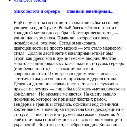
Микс золота и серебра — главный ювелирный...
Ещё пару лет назад стилисты схватились бы за голову,
увидев на одной руке тёплый блеск жёлтого золота и
холодный металлик серебра. «Категорически нет», —
учили нас гуру вкуса. Правило, которое казалось
незыблемым, рухнуло. Сегодня миксовать
драгоценности не просто можно — это стало маркером
стиля. Долгие десятилетия ювелирный этикет был
строг, как дресс-код в Букингемском дворце. Жёлтое
золото ассоциировалось с классикой и статусом, серебро
(или белое золото) — с лаконичностью и
современностью. Их встреча в одном луке считалась
эстетическим диссонансом, признаком дурного тона.
Девушки дотошно сверяли цвет застёжек на сумках и
пряжек на ремнях — лишь бы избежать «металлического
конфликта». Но времена меняются. На сцену вышло
поколение, которое не признаёт жёстких рамок.
Гендерные границы стёрлись, офисный код сменился
коктейльным, а ювелирка перестала быть декларацией о
статусе — она стала инструментом самовыражения. А
ещё отличным способом показать всю свою коллекцию
украшений. Золото греет, серебро холодит. Когда они