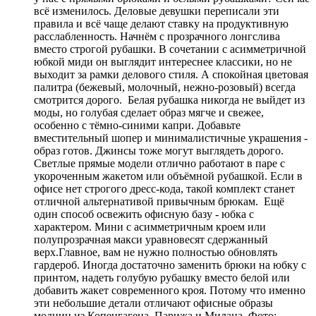
всё изменилось. Деловые девушки переписали эти
правила и всё чаще делают ставку на продуктивную
расслабленность. Начнём с прозрачного лонгслива
вместо строгой рубашки. В сочетании с асимметричной
юбкой миди он выглядит интереснее классики, но не
выходит за рамки делового стиля. А спокойная цветовая
палитра (бежевый, молочный, нежно-розовый) всегда
смотрится дорого. Белая рубашка никогда не выйдет из
моды, но голубая сделает образ мягче и свежее,
особенно с тёмно-синими капри. Добавьте
вместительный шопер и минималистичные украшения -
образ готов. Джинсы тоже могут выглядеть дорого.
Светлые прямые модели отлично работают в паре с
укороченным жакетом или объёмной рубашкой. Если в
офисе нет строгого дресс-кода, такой комплект станет
отличной альтернативой привычным брюкам. Ещё
один способ освежить офисную базу - юбка с
характером. Мини с асимметричным кроем или
полупрозрачная макси уравновесят сдержанный
верх.Главное, вам не нужно полностью обновлять
гардероб. Иногда достаточно заменить брюки на юбку с
принтом, надеть голубую рубашку вместо белой или
добавить жакет современного кроя. Потому что именно
эти небольшие детали отличают офисные образы
модниц из Копенгагена, Парижа и Милана. Фото: