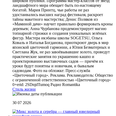
широкой публики. Программа мастер-классов от звёзд
ландшафтного мира обещает быть по-настоящему
богатой. Мария Принтц, чьи работы не раз
удостаивались высших наград фестиваля, раскроет
тайны макетного мастерства; Денис Поляков из
«Маминой дачи» научит правильно формировать кроны
деревьев; Анна Чурбанова продемонстрирует магию
топиарной стрижки и создания уникальных зелёных
фигур. Мастера икэбаны школы SOGETSU, Ольга
Коваль и Наталья Богданова, приоткроют дверь в мир
японской цветочной гармонии, а Юлия Безматерных и
Светлана Жук, не раз завоёвывавшие золото, проведут
практические занятия по украшению кашпо и
проектированию выставочных садов — причём их
уроки будут понятны и новичкам, и бывалым
садоводам. Фото на обложке: Пресс-служба
«Цветочный город». Реклама. Рекламодатель: Общество
с ограниченной ответственностью «Цветочный город»
0+erid: 2SDnjdTumoq
Радио Romantika
Стиль жизни
30 07 2026