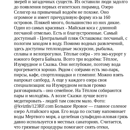
зверей и загадочных существ. Их оставили люди задолго
до появления первых египетских пирамид. Озеро
Селигер на привычный водоём не похоже. Оно
огромное и имеет причудливую форму из-за 160
островов. Пляжей много, большинство из них дикие.
Один из самых красивых - Майская коса с длинной
песчаной отмелью. Есть и благоустроенные. Самый
доступный - Центральный пляж Осташкова: песчаный, с
пологим заходом в воду. Помимо водных развлечений,
здесь доступны теплоходные экскурсии, рыбалка,
сплавы и велопрогулки. Тёплые озёра - это эко-курорт у
южного берега Байкала. Всего три водоёма: Тёплое,
Изумрудное и Сказка. Они неглубокие, поэтому вода
прогревается хорошо. Рядом с озёрами есть эко-парк,
пирсы, кафе, спортплощадки и глэмпинг. Можно взять
напрокат сапборд. А еще у каждого озера своя
специализация: на Изумрудном нельзя громко
разговаривать - оно семейное. На Тёплом собираются
пары и молодёжь. А возле Сказки лучше всего
медитировать - людей там совсем мало. Фото:
@kviztln/123RF.com Большое Яровое — главное соленое
озеро Алтайского края. Его вода по составу напоминает
воды Мертвого моря, а целебная сульфидно-иловая грязь
давно используется в местных санаториях. Считается,
что грязевые процедуры помогают снять отеки,