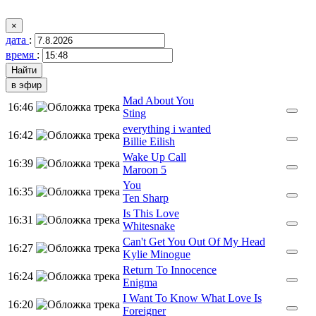
×
дата
:
время
:
в эфир
Mad About You
16:46
Sting
everything i wanted
16:42
Billie Eilish
Wake Up Call
16:39
Maroon 5
You
16:35
Ten Sharp
Is This Love
16:31
Whitesnake
Can't Get You Out Of My Head
16:27
Kylie Minogue
Return To Innocence
16:24
Enigma
I Want To Know What Love Is
16:20
Foreigner