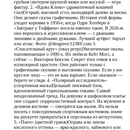
грубым свитером крупной вязки или косухой — игра
фактур. 2. «Вдова Клико» (драматичный кошачий
глаз)Острый, высокий угол, выходящий далеко за виски.
Они делают скулы графичными. История этой формы
уходит корнями в 1950-е, когда Одри Хепберн в
«Завтраке у Тиффани» носила именно такие. В 2026-м
они вернулись в агрессивном ключе — с рваными
линиями и двойными дужками. Лучший аутфит: бархат
или атлас. Фото: @deagreez/123RF.com 3.
«Спасательный круг» (овал ретро)Увеличенные овалы,
напоминающие о 1990-х. Их любила Кейт Мосс, а
сейчас — Виктория Бекхэм. Секрет этих очков в их
иллюзорной простоте. Они работают только с
графичными скулами и высокими скулами. Если у вас
круглое лицо — это не ваш вариант. Если овальное —
берите не глядя. 4. «Полярный исследователь»
(спортивная маска)Цельный линзовый блок,
вдохновленный горнолыжными очками. Самый
неоднозначный тренд. На девушке в шифоновом платье
они создают сюрреалистичный контраст. На мужчине в
деловом костюме — смотрятся как вызов. Их нельзя
носить с повседневным спортивным костюмом, иначе
вы рискуете превратиться в персонажа из антиутопии.
5. «Панч» (цветной гранж)Оправа или линзы
кислотного оттенка — ярко-красного, лаймового или