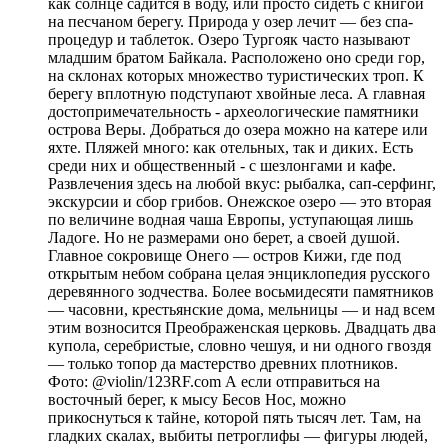
как солнце садится в воду, или просто сидеть с книгой
на песчаном берегу. Природа у озер лечит — без спа-
процедур и таблеток. Озеро Тургояк часто называют
младшим братом Байкала. Расположено оно среди гор,
на склонах которых множество туристических троп. К
берегу вплотную подступают хвойные леса. А главная
достопримечательность - археологические памятники
острова Веры. Добраться до озера можно на катере или
яхте. Пляжей много: как отельных, так и диких. Есть
среди них и общественный - с шезлонгами и кафе.
Развлечения здесь на любой вкус: рыбалка, сап-серфинг,
экскурсии и сбор грибов. Онежское озеро — это вторая
по величине водная чаша Европы, уступающая лишь
Ладоге. Но не размерами оно берет, а своей душой.
Главное сокровище Онего — остров Кижи, где под
открытым небом собрана целая энциклопедия русского
деревянного зодчества. Более восьмидесяти памятников
— часовни, крестьянские дома, мельницы — и над всем
этим возносится Преображенская церковь. Двадцать два
купола, серебристые, словно чешуя, и ни одного гвоздя
— только топор да мастерство древних плотников.
Фото: @violin/123RF.com А если отправиться на
восточный берег, к мысу Бесов Нос, можно
прикоснуться к тайне, которой пять тысяч лет. Там, на
гладких скалах, выбиты петроглифы — фигуры людей,