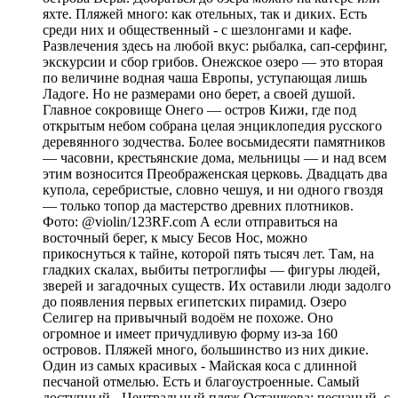
яхте. Пляжей много: как отельных, так и диких. Есть
среди них и общественный - с шезлонгами и кафе.
Развлечения здесь на любой вкус: рыбалка, сап-серфинг,
экскурсии и сбор грибов. Онежское озеро — это вторая
по величине водная чаша Европы, уступающая лишь
Ладоге. Но не размерами оно берет, а своей душой.
Главное сокровище Онего — остров Кижи, где под
открытым небом собрана целая энциклопедия русского
деревянного зодчества. Более восьмидесяти памятников
— часовни, крестьянские дома, мельницы — и над всем
этим возносится Преображенская церковь. Двадцать два
купола, серебристые, словно чешуя, и ни одного гвоздя
— только топор да мастерство древних плотников.
Фото: @violin/123RF.com А если отправиться на
восточный берег, к мысу Бесов Нос, можно
прикоснуться к тайне, которой пять тысяч лет. Там, на
гладких скалах, выбиты петроглифы — фигуры людей,
зверей и загадочных существ. Их оставили люди задолго
до появления первых египетских пирамид. Озеро
Селигер на привычный водоём не похоже. Оно
огромное и имеет причудливую форму из-за 160
островов. Пляжей много, большинство из них дикие.
Один из самых красивых - Майская коса с длинной
песчаной отмелью. Есть и благоустроенные. Самый
доступный - Центральный пляж Осташкова: песчаный, с