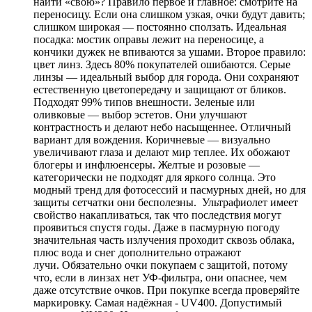
найти «свою»? Правило первое и главное: смотрите на
переносицу. Если она слишком узкая, очки будут давить;
слишком широкая — постоянно сползать. Идеальная
посадка: мостик оправы лежит на переносице, а
кончики дужек не впиваются за ушами. Второе правило:
цвет линз. Здесь 80% покупателей ошибаются. Серые
линзы — идеальный выбор для города. Они сохраняют
естественную цветопередачу и защищают от бликов.
Подходят 99% типов внешности. Зеленые или
оливковые — выбор эстетов. Они улучшают
контрастность и делают небо насыщеннее. Отличный
вариант для вождения. Коричневые — визуально
увеличивают глаза и делают мир теплее. Их обожают
блогеры и инфлюенсеры. Желтые и розовые —
категорически не подходят для яркого солнца. Это
модный тренд для фотосессий и пасмурных дней, но для
защиты сетчатки они бесполезны. Ультрафиолет имеет
свойство накапливаться, так что последствия могут
проявиться спустя годы. Даже в пасмурную погоду
значительная часть излучения проходит сквозь облака,
плюс вода и снег дополнительно отражают
лучи. Обязательно очки покупаем с защитой, потому
что, если в линзах нет УФ-фильтра, они опаснее, чем
даже отсутствие очков. При покупке всегда проверяйте
маркировку. Самая надёжная - UV400. Допустимый