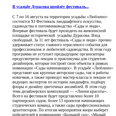
В усадьбе Дурасова пройдёт фестиваль...
С 7 по 16 августа на территории усадьбы «Люблино»
состоится XI Фестиваль ландшафтного искусства,
садоводства и питомниководства «Сады и люди».
Впервые фестиваль будет проходить на живописной
площадке исторической усадьбы Дурасова. Вход
свободный. За 11 лет фестиваль «Сады и люди» прочно
удерживает статус главного отраслевого события для
профессионалов и любителей садоводства. В этом году
программа не уступает предыдущим: организаторы
предусмотрели лекции и практикумы для студентов-
дизайнеров, которые построят свои объекты в рамках
номинации «Сады начинающих». В усадьбе «Люблино»
представят как крупные авторские сады, так и работы
новичков, а также проведут мастер-классы и лекции от
ведущих экспертов по истории ландшафта, подбору
флоры и дизайну цветочных ансамблей. В этом году
тема дизайнерских композиций — «Линия красоты».
Всего на фестивале будет представлено более 10
партнерских садов, более 13 проектов начинающих
студенческих команд, а также сады профессиональных
архитекторов. По итогам мероприятия жюри выберет
победителей в номинациях «Большой сад», «Малый