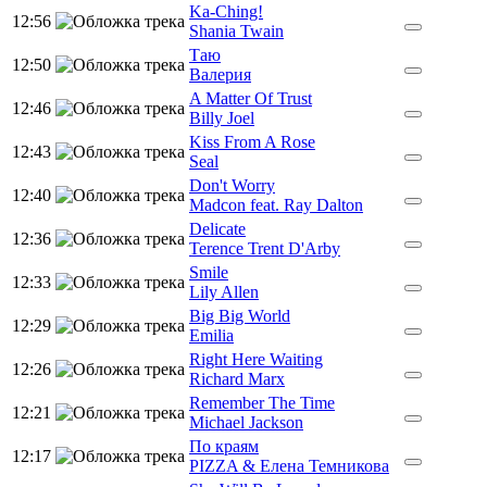
Ka-Ching!
12:56
Shania Twain
Таю
12:50
Валерия
A Matter Of Trust
12:46
Billy Joel
Kiss From A Rose
12:43
Seal
Don't Worry
12:40
Madcon feat. Ray Dalton
Delicate
12:36
Terence Trent D'Arby
Smile
12:33
Lily Allen
Big Big World
12:29
Emilia
Right Here Waiting
12:26
Richard Marx
Remember The Time
12:21
Michael Jackson
По краям
12:17
PIZZA & Елена Темникова