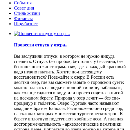
События
Совет дня
Стиль жизни
Финансы
Шоу-бизнес
Провести отпуск у озера..
Вы заслужили отпуск, в котором не нужно никуда
спешить. Отпуск без пробок, без толпы у бассейна, без
бесконечного «инстаграм-рая», где за каждый красивый
кадр нужно платить. Хотите по-настоящему
восстановиться? Поезжайте к озеру. В России есть
десятки озер, где вы сможете забыть о городской суете:
можно плавать на лодке в полной тишине, наблюдать,
как солнце садится в воду, или просто сидеть с книгой
на песчаном берегу. Природа у озер лечит — без спа-
процедур и таблеток. Озеро Тургояк часто называют
младшим братом Байкала. Расположено оно среди гор,
на склонах которых множество туристических троп. К
берегу вплотную подступают хвойные леса. А главная
достопримечательность - археологические памятники
острова Веры. Добраться до озера можно на катере или