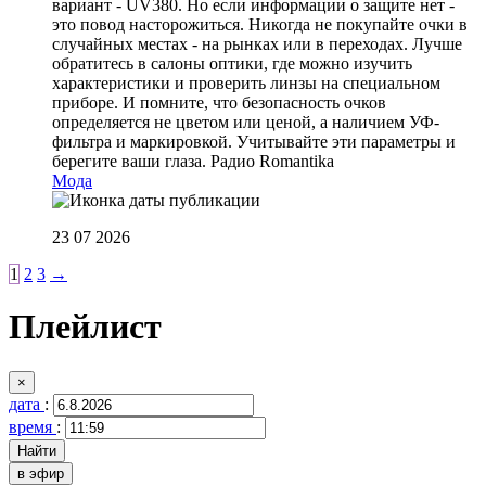
вариант - UV380. Но если информации о защите нет -
это повод насторожиться. Никогда не покупайте очки в
случайных местах - на рынках или в переходах. Лучше
обратитесь в салоны оптики, где можно изучить
характеристики и проверить линзы на специальном
приборе. И помните, что безопасность очков
определяется не цветом или ценой, а наличием УФ-
фильтра и маркировкой. Учитывайте эти параметры и
берегите ваши глаза.
Радио Romantika
Мода
23 07 2026
1
2
3
→
Плейлист
×
дата
:
время
:
в эфир