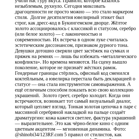
учили нас гуру вкуса. Правило, которое казалось
незыблемым, рухнуло. Сегодня миксовать
драгоценности не просто можно — это стало маркером
стиля. Долгие десятилетия ювелирный этикет был
строг, как дресс-код в Букингемском дворце. Жёлтое
золото ассоциировалось с классикой и статусом, серебро
(или белое золото) — с лаконичностью и
современностью. Их встреча в одном луке считалась
эстетическим диссонансом, признаком дурного тона.
Девушки дотошно сверяли цвет застёжек на сумках и
пряжек на ремнях — лишь бы избежать «металлического
конфликта». Но времена меняются. На сцену вышло
поколение, которое не признаёт жёстких рамок.
Гендерные границы стёрлись, офисный код сменился
коктейльным, а ювелирка перестала быть декларацией о
статусе — она стала инструментом самовыражения. А
ещё отличным способом показать всю свою коллекцию
украшений. Золото греет, серебро холодит. Когда они
встречаются, возникает тот самый визуальный диалог,
который цепляет взгляд. Тонкая золотая цепочка в паре с
массивной серебряной накладкой на пальце создаёт
драматургию: кожа кажется светлее, фактура украшений
— выразительнее. Это как чёрно-белое кино с одним
цветным акцентом — мгновенная динамика. Фото:
@shinobi34/123RF.com 5 правил от стилистов, как