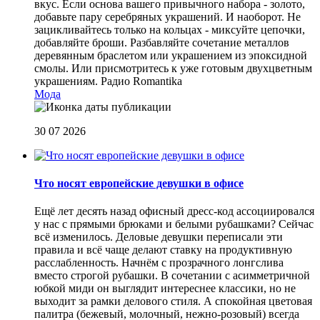
вкус. Если основа вашего привычного набора - золото,
добавьте пару серебряных украшений. И наоборот. Не
зацикливайтесь только на кольцах - миксуйте цепочки,
добавляйте броши. Разбавляйте сочетание металлов
деревянным браслетом или украшением из эпоксидной
смолы. Или присмотритесь к уже готовым двухцветным
украшениям.
Радио Romantika
Мода
30 07 2026
Что носят европейские девушки в офисе
Ещё лет десять назад офисный дресс-код ассоциировался
у нас с прямыми брюками и белыми рубашками? Сейчас
всё изменилось. Деловые девушки переписали эти
правила и всё чаще делают ставку на продуктивную
расслабленность. Начнём с прозрачного лонгслива
вместо строгой рубашки. В сочетании с асимметричной
юбкой миди он выглядит интереснее классики, но не
выходит за рамки делового стиля. А спокойная цветовая
палитра (бежевый, молочный, нежно-розовый) всегда