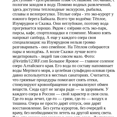
пологим заходом в воду. Помимо водных развлечений,
здесь доступны теплоходные экскурсии, рыбалка,
сплавы и велопрогулки. Тёплые озёра - это эко-курорт у
южного берега Байкала. Всего три водоёма: Тёплое,
Изумрудное и Сказка. Они неглубокие, поэтому вода
прогревается хорошо. Рядом с озёрами есть эко-парк,
пирсы, кафе, спортплощадки и глэмпинг. Можно взять
напрокат сапборд. А еще у каждого озера своя
специализация: на Изумрудном нельзя громко
разговаривать - оно семейное. На Тёплом собираются
пары и молодёжь. А возле Сказки лучше всего
медитировать - людей там совсем мало. Фото:
@kviztln/123RF.com Большое Яровое — главное соленое
озеро Алтайского края. Его вода по составу напоминает
воды Мертвого моря, а целебная сульфидно-иловая грязь
давно используется в местных санаториях. Считается,
что грязевые процедуры помогают снять отеки,
стимулируют кровообращение и нормализуют обмен
веществ. Сюда едут не загара ради — за здоровьем. У
каждого озера в России — свой характер и своя сила.
Где-то вода лечит, где-то — грязи, где-то — воздух и
тишина. Озера не просто дарят отпуск, они дарят
восстановление. Без суеты курортов, без очередей к
врачу, без необходимости лететь на другой конец света.