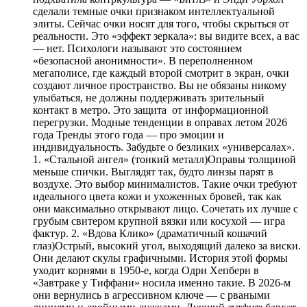
сделали темные очки признаком интеллектуальной
элиты. Сейчас очки носят для того, чтобы скрыться от
реальности. Это «эффект зеркала»: вы видите всех, а вас
— нет. Психологи называют это состоянием
«безопасной анонимности». В переполненном
мегаполисе, где каждый второй смотрит в экран, очки
создают личное пространство. Вы не обязаны никому
улыбаться, не должны поддерживать зрительный
контакт в метро. Это защита от информационной
перегрузки. Модные тенденции в оправах летом 2026
года Тренды этого года — про эмоции и
индивидуальность. Забудьте о безликих «универсалах».
1. «Стальной ангел» (тонкий металл)Оправы толщиной
меньше спички. Выглядят так, будто линзы парят в
воздухе. Это выбор минималистов. Такие очки требуют
идеального цвета кожи и ухоженных бровей, так как
они максимально открывают лицо. Сочетать их лучше с
грубым свитером крупной вязки или косухой — игра
фактур. 2. «Вдова Клико» (драматичный кошачий
глаз)Острый, высокий угол, выходящий далеко за виски.
Они делают скулы графичными. История этой формы
уходит корнями в 1950-е, когда Одри Хепберн в
«Завтраке у Тиффани» носила именно такие. В 2026-м
они вернулись в агрессивном ключе — с рваными