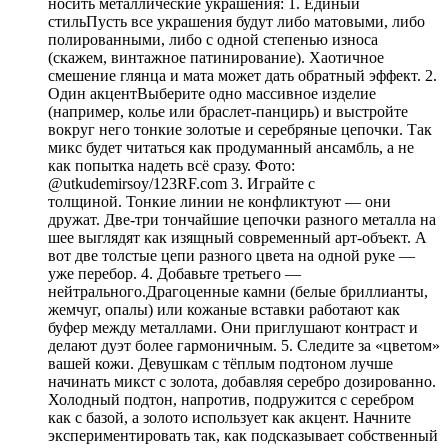
носить металлические украшения: 1. Единый
стильПусть все украшения будут либо матовыми, либо
полированными, либо с одной степенью износа
(скажем, винтажное патинирование). Хаотичное
смешение глянца и мата может дать обратный эффект. 2.
Один акцентВыберите одно массивное изделие
(например, колье или браслет-панцирь) и выстройте
вокруг него тонкие золотые и серебряные цепочки. Так
микс будет читаться как продуманный ансамбль, а не
как попытка надеть всё сразу. Фото:
@utkudemirsoy/123RF.com 3. Играйте с
толщиной. Тонкие линии не конфликтуют — они
дружат. Две-три тончайшие цепочки разного металла на
шее выглядят как изящный современный арт-объект. А
вот две толстые цепи разного цвета на одной руке —
уже перебор. 4. Добавьте третьего —
нейтрального.Драгоценные камни (белые бриллианты,
жемчуг, опалы) или кожаные вставки работают как
буфер между металлами. Они приглушают контраст и
делают дуэт более гармоничным. 5. Следите за «цветом»
вашей кожи. Девушкам с тёплым подтоном лучше
начинать микст с золота, добавляя серебро дозированно.
Холодный подтон, напротив, подружится с серебром
как с базой, а золото использует как акцент. Начните
экспериментировать так, как подсказывает собственный