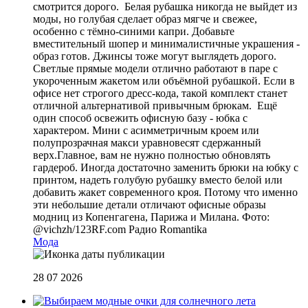
смотрится дорого. Белая рубашка никогда не выйдет из
моды, но голубая сделает образ мягче и свежее,
особенно с тёмно-синими капри. Добавьте
вместительный шопер и минималистичные украшения -
образ готов. Джинсы тоже могут выглядеть дорого.
Светлые прямые модели отлично работают в паре с
укороченным жакетом или объёмной рубашкой. Если в
офисе нет строгого дресс-кода, такой комплект станет
отличной альтернативой привычным брюкам. Ещё
один способ освежить офисную базу - юбка с
характером. Мини с асимметричным кроем или
полупрозрачная макси уравновесят сдержанный
верх.Главное, вам не нужно полностью обновлять
гардероб. Иногда достаточно заменить брюки на юбку с
принтом, надеть голубую рубашку вместо белой или
добавить жакет современного кроя. Потому что именно
эти небольшие детали отличают офисные образы
модниц из Копенгагена, Парижа и Милана. Фото:
@vichzh/123RF.com
Радио Romantika
Мода
28 07 2026