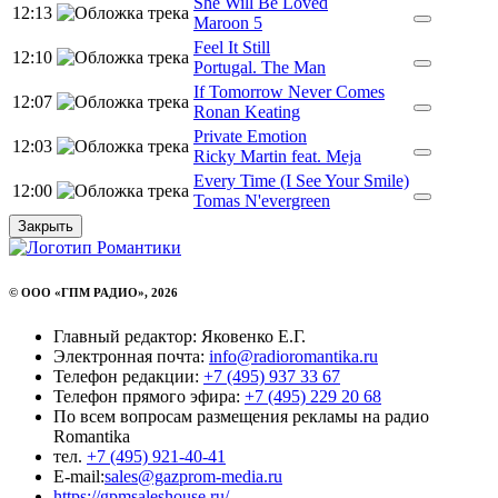
She Will Be Loved
12:13
Maroon 5
Feel It Still
12:10
Portugal. The Man
If Tomorrow Never Comes
12:07
Ronan Keating
Private Emotion
12:03
Ricky Martin feat. Meja
Every Time (I See Your Smile)
12:00
Tomas N'evergreen
Закрыть
© ООО «ГПМ РАДИО», 2026
Главный редактор: Яковенко Е.Г.
Электронная почта:
info@radioromantika.ru
Телефон редакции:
+7 (495) 937 33 67
Телефон прямого эфира:
+7 (495) 229 20 68
По всем вопросам размещения рекламы на радио
Romantika
тел.
+7 (495) 921-40-41
E-mail:
sales@gazprom-media.ru
https://gpmsaleshouse.ru/