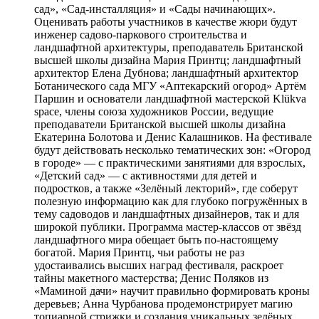
сад», «Сад-инсталляция» и «Сады начинающих».
Оценивать работы участников в качестве жюри будут
инженер садово-паркового строительства и
ландшафтной архитектуры, преподаватель Британской
высшей школы дизайна Мария Принтц; ландшафтный
архитектор Елена Дубнова; ландшафтный архитектор
Ботанического сада МГУ «Аптекарский огород» Артём
Паршин и основатели ландшафтной мастерской Klükva
space, члены союза художников России, ведущие
преподаватели Британской высшей школы дизайна
Екатерина Болотова и Денис Калашников. На фестивале
будут действовать несколько тематических зон: «Огород
в городе» — с практическими занятиями для взрослых,
«Детский сад» — с активностями для детей и
подростков, а также «Зелёный лекторий», где соберут
полезную информацию как для глубоко погружённых в
тему садоводов и ландшафтных дизайнеров, так и для
широкой публики. Программа мастер-классов от звёзд
ландшафтного мира обещает быть по-настоящему
богатой. Мария Принтц, чьи работы не раз
удостаивались высших наград фестиваля, раскроет
тайны макетного мастерства; Денис Поляков из
«Маминой дачи» научит правильно формировать кроны
деревьев; Анна Чурбанова продемонстрирует магию
топиарной стрижки и создания уникальных зелёных