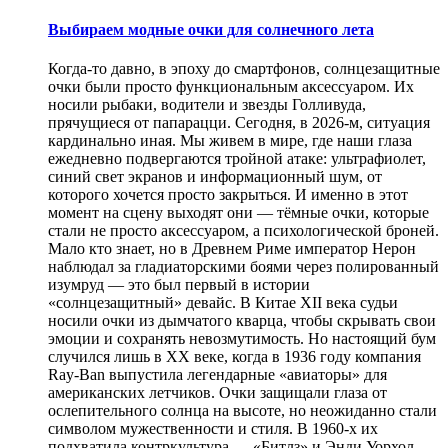
Выбираем модные очки для солнечного лета
Когда-то давно, в эпоху до смартфонов, солнцезащитные
очки были просто функциональным аксессуаром. Их
носили рыбаки, водители и звезды Голливуда,
прячущиеся от папарацци. Сегодня, в 2026-м, ситуация
кардинально иная. Мы живем в мире, где наши глаза
ежедневно подвергаются тройной атаке: ультрафиолет,
синий свет экранов и информационный шум, от
которого хочется просто закрыться. И именно в этот
момент на сцену выходят они — тёмные очки, которые
стали не просто аксессуаром, а психологической броней.
Мало кто знает, но в Древнем Риме император Нерон
наблюдал за гладиаторскими боями через полированный
изумруд — это был первый в истории
«солнцезащитный» девайс. В Китае XII века судьи
носили очки из дымчатого кварца, чтобы скрывать свои
эмоции и сохранять невозмутимость. Но настоящий бум
случился лишь в XX веке, когда в 1936 году компания
Ray-Ban выпустила легендарные «авиаторы» для
американских летчиков. Очки защищали глаза от
ослепительного солнца на высоте, но неожиданно стали
символом мужественности и стиля. В 1960-х их
подхватила контркультура — «Битлз» и Энди Уорхол