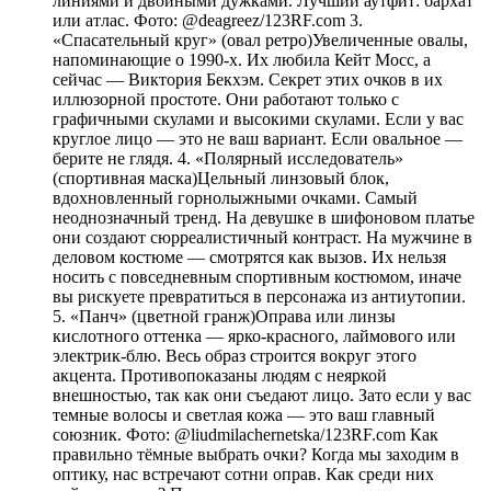
линиями и двойными дужками. Лучший аутфит: бархат
или атлас. Фото: @deagreez/123RF.com 3.
«Спасательный круг» (овал ретро)Увеличенные овалы,
напоминающие о 1990-х. Их любила Кейт Мосс, а
сейчас — Виктория Бекхэм. Секрет этих очков в их
иллюзорной простоте. Они работают только с
графичными скулами и высокими скулами. Если у вас
круглое лицо — это не ваш вариант. Если овальное —
берите не глядя. 4. «Полярный исследователь»
(спортивная маска)Цельный линзовый блок,
вдохновленный горнолыжными очками. Самый
неоднозначный тренд. На девушке в шифоновом платье
они создают сюрреалистичный контраст. На мужчине в
деловом костюме — смотрятся как вызов. Их нельзя
носить с повседневным спортивным костюмом, иначе
вы рискуете превратиться в персонажа из антиутопии.
5. «Панч» (цветной гранж)Оправа или линзы
кислотного оттенка — ярко-красного, лаймового или
электрик-блю. Весь образ строится вокруг этого
акцента. Противопоказаны людям с неяркой
внешностью, так как они съедают лицо. Зато если у вас
темные волосы и светлая кожа — это ваш главный
союзник. Фото: @liudmilachernetska/123RF.com Как
правильно тёмные выбрать очки? Когда мы заходим в
оптику, нас встречают сотни оправ. Как среди них