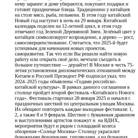
нему заранее: в доме убираются, покупают подарки и
готовят праздничные блюда. Традиционно у китайцев
на столе мясо, рыба, пельмени. В этом году китайский
Новый год наступит в ночь на 29 января. Китайский
календарь поделен на 12-летний цикл, в этом году
отмечают год Зеленой Деревянной Змеи. Зелёный цвет у
китайцев символизирует возрождение, а дерево — рост,
самосовершенствование. Считается, что 2025-й будет
успешным для начинания новых проектов,
саморазвития. Так что если Вы решили найти новую
работу или открыть своё дело, мечтали съездить в
большое путешествие — дерзайте! В Москве в честь 75-
летия установления дипломатических отношений между
Китаем и Россией Президент РФ подписал указ, что
2024–2025 годы объявлены «Годами российско-
китайской культуры». В рамках данного соглашения в
столице пройдет второй фестиваль «Китайского Нового
года». Фестиваль стартовал 28 января 2025 и начался с
праздничных шествий по центральным улицам Москвы.
Их обещают повторить каждые выходные фестиваля: 1,
2, а также 8 и 9 февраля. Шествие с бумажным драконом
и выступлениями артистов покажут и на ВДНХ,
мероприятия будут и рядом с площадкой колеса
обозрения «Солнце Москвы» Столицу украсилит
бумажными фонариками, гирляндами, а на бульварах