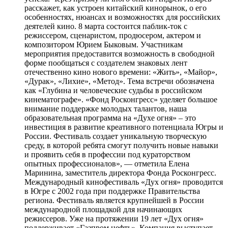
расскажет, как устроен китайский кинорынок, о его
особенностях, нюансах и возможностях для российских
деятелей кино. 8 марта состоится паблик-ток с
режиссером, сценаристом, продюсером, актером и
композитором Юрием Быковым. Участникам
мероприятия предоставится возможность в свободной
форме пообщаться с создателем знаковых лент
отечественно кино нового времени: «Жить», «Майор»,
«Дурак», «Лихие», «Метод». Тема встречи обозначена
как «Глубина и человеческие судьбы в российском
кинематографе». «Фонд Росконгресс» уделяет большое
внимание поддержке молодых талантов, наша
образовательная программа на «Духе огня» – это
инвестиция в развитие креативного потенциала Югры и
России. Фестиваль создает уникальную творческую
среду, в которой ребята смогут получить новые навыки
и проявить себя в профессии под кураторством
опытных профессионалов», — отметила Елена
Маринина, заместитель директора Фонда Росконгресс.
Международный кинофестиваль «Дух огня» проводится
в Югре с 2002 года при поддержке Правительства
региона. Фестиваль является крупнейшей в России
международной площадкой для начинающих
режиссеров. Уже на протяжении 19 лет «Дух огня»
поддерживает «Газпром нефть». Компания выступает