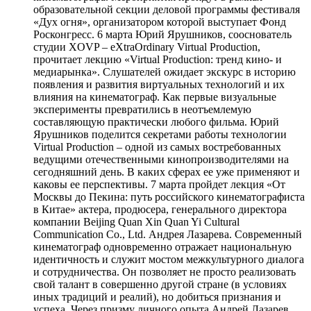
образовательной секции деловой программы фестиваля
«Дух огня», организатором которой выступает Фонд
Росконгресс. 6 марта Юрий Ярушников, сооснователь
студии XOVP – eXtraOrdinary Virtual Production,
прочитает лекцию «Virtual Production: тренд кино- и
медиарынка». Слушателей ожидает экскурс в историю
появления и развития виртуальных технологий и их
влияния на кинематограф. Как первые визуальные
эксперименты превратились в неотъемлемую
составляющую практически любого фильма. Юрий
Ярушников поделится секретами работы технологии
Virtual Production – одной из самых востребованных
ведущими отечественными кинопроизводителями на
сегодняшний день. В каких сферах ее уже применяют и
каковы ее перспективы. 7 марта пройдет лекция «От
Москвы до Пекина: путь российского кинематографиста
в Китае» актера, продюсера, генерального директора
компании Beijing Quan Xin Quan Yi Cultural
Communication Co., Ltd. Андрея Лазарева. Современный
кинематограф одновременно отражает национальную
идентичность и служит мостом межкультурного диалога
и сотрудничества. Он позволяет не просто реализовать
свой талант в совершенно другой стране (в условиях
иных традиций и реалий), но добиться признания и
успеха. Через призму личного опыта Андрей Лазарев