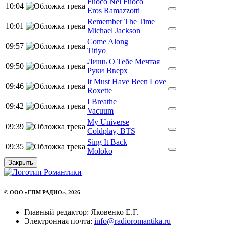
Fuoco Nel Fuoco
10:04
Eros Ramazzotti
Remember The Time
10:01
Michael Jackson
Come Along
09:57
Titiyo
Лишь О Тебе Мечтая
09:50
Руки Вверх
It Must Have Been Love
09:46
Roxette
I Breathe
09:42
Vacuum
My Universe
09:39
Coldplay, BTS
Sing It Back
09:35
Moloko
Закрыть
© ООО «ГПМ РАДИО», 2026
Главный редактор: Яковенко Е.Г.
Электронная почта:
info@radioromantika.ru