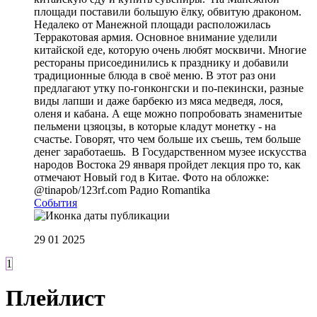
площади поставили большую ёлку, обвитую драконом.
Недалеко от Манежной площади расположилась
Терракотовая армия. Основное внимание уделили
китайской еде, которую очень любят москвичи. Многие
рестораны присоединились к празднику и добавили
традиционные блюда в своё меню. В этот раз они
предлагают утку по-гонконгски и по-пекински, разные
виды лапши и даже барбекю из мяса медведя, лося,
оленя и кабана. А еще можно попробовать знаменитые
пельмени цзяоцзы, в которые кладут монетку - на
счастье. Говорят, что чем больше их съешь, тем больше
денег заработаешь. В Государственном музее искусства
народов Востока 29 января пройдет лекция про то, как
отмечают Новый год в Китае. Фото на обложке:
@tinapob/123rf.com
Радио Romantika
События
29 01 2025
1
Плейлист