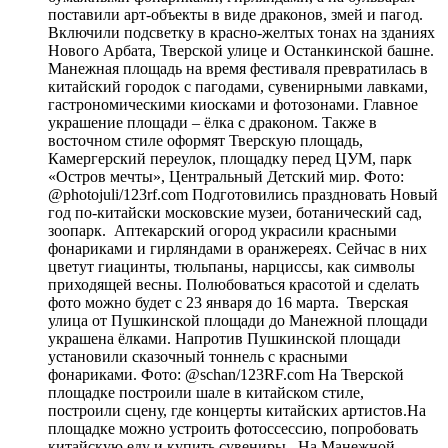
поставили арт-объекты в виде драконов, змей и пагод.
Включили подсветку в красно-желтых тонах на зданиях
Нового Арбата, Тверской улице и Останкинской башне.
Манежная площадь на время фестиваля превратилась в
китайский городок с пагодами, сувенирными лавками,
гастрономическими киосками и фотозонами. Главное
украшение площади – ёлка с драконом. Также в
восточном стиле оформят Тверскую площадь,
Камергерский переулок, площадку перед ЦУМ, парк
«Остров мечты», Центральный Детский мир. Фото:
@photojuli/123rf.com Подготовились праздновать Новый
год по-китайски московские музеи, ботанический сад,
зоопарк. Аптекарский огород украсили красными
фонариками и гирляндами в оранжереях. Сейчас в них
цветут гиацинты, тюльпаны, нарциссы, как символы
приходящей весны. Полюбоваться красотой и сделать
фото можно будет с 23 января до 16 марта. Тверская
улица от Пушкинской площади до Манежной площади
украшена ёлками. Напротив Пушкинской площади
установили сказочный тоннель с красными
фонариками. Фото: @schan/123RF.com На Тверской
площадке построили шале в китайском стиле,
построили сцену, где концерты китайских артистов.На
площадке можно устроить фотоссессию, попробовать
китайскую еду и купить сувениры. На Манежной