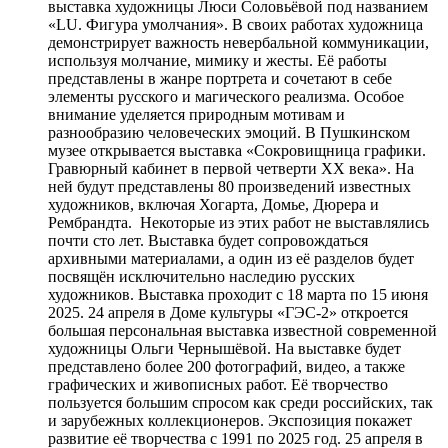
выставка художницы Люси Соловьёвой под названием
«LU. Фигура умолчания». В своих работах художница
демонстрирует важность невербальной коммуникации,
используя молчание, мимику и жесты. Её работы
представлены в жанре портрета и сочетают в себе
элементы русского и магического реализма. Особое
внимание уделяется природным мотивам и
разнообразию человеческих эмоций. В Пушкинском
музее открывается выставка «Сокровищница графики.
Гравюрный кабинет в первой четверти XX века». На
ней будут представлены 80 произведений известных
художников, включая Хогарта, Домье, Дюрера и
Рембрандта. Некоторые из этих работ не выставлялись
почти сто лет. Выставка будет сопровождаться
архивными материалами, а один из её разделов будет
посвящён исключительно наследию русских
художников. Выставка проходит с 18 марта по 15 июня
2025. 24 апреля в Доме культуры «ГЭС-2» откроется
большая персональная выставка известной современной
художницы Ольги Чернышёвой. На выставке будет
представлено более 200 фотографий, видео, а также
графических и живописных работ. Её творчество
пользуется большим спросом как среди российских, так
и зарубежных коллекционеров. Экспозиция покажет
развитие её творчества с 1991 по 2025 год. 25 апреля в