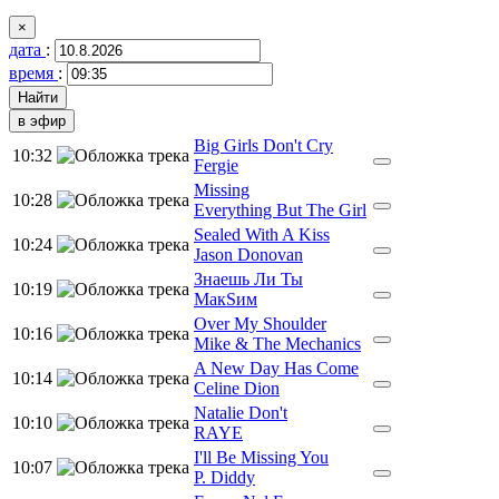
×
дата
:
время
:
в эфир
Big Girls Don't Cry
10:32
Fergie
Missing
10:28
Everything But The Girl
Sealed With A Kiss
10:24
Jason Donovan
Знаешь Ли Ты
10:19
МакSим
Over My Shoulder
10:16
Mike & The Mechanics
A New Day Has Come
10:14
Celine Dion
Natalie Don't
10:10
RAYE
I'll Be Missing You
10:07
P. Diddy