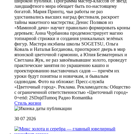
широкой публики. Программа мастер-классов от звёзд
ландшафтного мира обещает быть по-настоящему
богатой. Мария Принтц, чьи работы не раз
удостаивались высших наград фестиваля, раскроет
тайны макетного мастерства; Денис Поляков из
«Маминой дачи» научит правильно формировать кроны
деревьев; Анна Чурбанова продемонстрирует магию
топиарной стрижки и создания уникальных зелёных
фигур. Мастера икэбаны школы SOGETSU, Ольга
Коваль и Наталья Богданова, приоткроют дверь в мир
японской цветочной гармонии, а Юлия Безматерных и
Светлана Жук, не раз завоёвывавшие золото, проведут
практические занятия по украшению кашпо и
проектированию выставочных садов — причём их
уроки будут понятны и новичкам, и бывалым
садоводам. Фото на обложке: Пресс-служба
«Цветочный город». Реклама. Рекламодатель: Общество
с ограниченной ответственностью «Цветочный город»
0+erid: 2SDnjdTumoq
Радио Romantika
Стиль жизни
30 07 2026