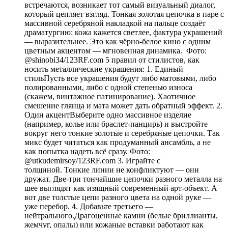
встречаются, возникает тот самый визуальный диалог,
который цепляет взгляд. Тонкая золотая цепочка в паре с
массивной серебряной накладкой на пальце создаёт
драматургию: кожа кажется светлее, фактура украшений
— выразительнее. Это как чёрно-белое кино с одним
цветным акцентом — мгновенная динамика. Фото:
@shinobi34/123RF.com 5 правил от стилистов, как
носить металлические украшения: 1. Единый
стильПусть все украшения будут либо матовыми, либо
полированными, либо с одной степенью износа
(скажем, винтажное патинирование). Хаотичное
смешение глянца и мата может дать обратный эффект. 2.
Один акцентВыберите одно массивное изделие
(например, колье или браслет-панцирь) и выстройте
вокруг него тонкие золотые и серебряные цепочки. Так
микс будет читаться как продуманный ансамбль, а не
как попытка надеть всё сразу. Фото:
@utkudemirsoy/123RF.com 3. Играйте с
толщиной. Тонкие линии не конфликтуют — они
дружат. Две-три тончайшие цепочки разного металла на
шее выглядят как изящный современный арт-объект. А
вот две толстые цепи разного цвета на одной руке —
уже перебор. 4. Добавьте третьего —
нейтрального.Драгоценные камни (белые бриллианты,
жемчуг, опалы) или кожаные вставки работают как