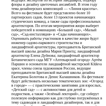
ведущих экспертов по истории ландшафта, подбору
флоры и дизайну цветочных ансамблей. В этом году
тема дизайнерских композиций — «Линия красоты».
Всего на фестивале будет представлено более 10
партнерских садов, более 13 проектов начинающих
студенческих команд, а также сады профессиональных
архитекторов. По итогам мероприятия жюри выберет
победителей в номинациях «Большой сад», «Малый
сад», «Сад-инсталляция» и «Сады начинающих».
Оценивать работы участников в качестве жюри будут
инженер садово-паркового строительства и
ландшафтной архитектуры, преподаватель Британской
высшей школы дизайна Мария Принтц; ландшафтный
архитектор Елена Дубнова; ландшафтный архитектор
Ботанического сада МГУ «Аптекарский огород» Артём
Паршин и основатели ландшафтной мастерской Klükva
space, члены союза художников России, ведущие
преподаватели Британской высшей школы дизайна
Екатерина Болотова и Денис Калашников. На фестивале
будут действовать несколько тематических зон: «Огород
в городе» — с практическими занятиями для взрослых,
«Детский сад» — с активностями для детей и
подростков, а также «Зелёный лекторий», где соберут
полезную информацию как для глубоко погружённых в
тему садоводов и ландшафтных дизайнеров, так и для