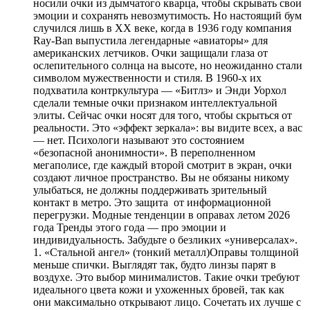
носили очки из дымчатого кварца, чтобы скрывать свои
эмоции и сохранять невозмутимость. Но настоящий бум
случился лишь в XX веке, когда в 1936 году компания
Ray-Ban выпустила легендарные «авиаторы» для
американских летчиков. Очки защищали глаза от
ослепительного солнца на высоте, но неожиданно стали
символом мужественности и стиля. В 1960-х их
подхватила контркультура — «Битлз» и Энди Уорхол
сделали темные очки признаком интеллектуальной
элиты. Сейчас очки носят для того, чтобы скрыться от
реальности. Это «эффект зеркала»: вы видите всех, а вас
— нет. Психологи называют это состоянием
«безопасной анонимности». В переполненном
мегаполисе, где каждый второй смотрит в экран, очки
создают личное пространство. Вы не обязаны никому
улыбаться, не должны поддерживать зрительный
контакт в метро. Это защита от информационной
перегрузки. Модные тенденции в оправах летом 2026
года Тренды этого года — про эмоции и
индивидуальность. Забудьте о безликих «универсалах».
1. «Стальной ангел» (тонкий металл)Оправы толщиной
меньше спички. Выглядят так, будто линзы парят в
воздухе. Это выбор минималистов. Такие очки требуют
идеального цвета кожи и ухоженных бровей, так как
они максимально открывают лицо. Сочетать их лучше с