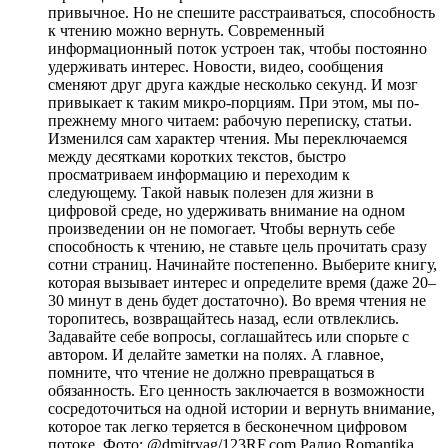
привычное. Но не спешите расстраиваться, способность
к чтению можно вернуть. Современный
информационный поток устроен так, чтобы постоянно
удерживать интерес. Новости, видео, сообщения
сменяют друг друга каждые несколько секунд. И мозг
привыкает к таким микро-порциям. При этом, мы по-
прежнему много читаем: рабочую переписку, статьи.
Изменился сам характер чтения. Мы переключаемся
между десятками коротких текстов, быстро
просматриваем информацию и переходим к
следующему. Такой навык полезен для жизни в
цифровой среде, но удерживать внимание на одном
произведении он не помогает. Чтобы вернуть себе
способность к чтению, не ставьте цель прочитать сразу
сотни страниц. Начинайте постепенно. Выберите книгу,
которая вызывает интерес и определите время (даже 20–
30 минут в день будет достаточно). Во время чтения не
торопитесь, возвращайтесь назад, если отвлеклись.
Задавайте себе вопросы, соглашайтесь или спорьте с
автором. И делайте заметки на полях. А главное,
помните, что чтение не должно превращаться в
обязанность. Его ценность заключается в возможности
сосредоточиться на одной истории и вернуть внимание,
которое так легко теряется в бесконечном цифровом
потоке. Фото: @dmitryag/123RF.com
Радио Romantika