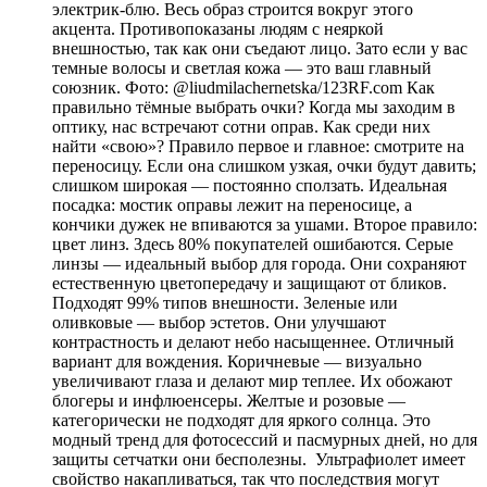
электрик-блю. Весь образ строится вокруг этого
акцента. Противопоказаны людям с неяркой
внешностью, так как они съедают лицо. Зато если у вас
темные волосы и светлая кожа — это ваш главный
союзник. Фото: @liudmilachernetska/123RF.com Как
правильно тёмные выбрать очки? Когда мы заходим в
оптику, нас встречают сотни оправ. Как среди них
найти «свою»? Правило первое и главное: смотрите на
переносицу. Если она слишком узкая, очки будут давить;
слишком широкая — постоянно сползать. Идеальная
посадка: мостик оправы лежит на переносице, а
кончики дужек не впиваются за ушами. Второе правило:
цвет линз. Здесь 80% покупателей ошибаются. Серые
линзы — идеальный выбор для города. Они сохраняют
естественную цветопередачу и защищают от бликов.
Подходят 99% типов внешности. Зеленые или
оливковые — выбор эстетов. Они улучшают
контрастность и делают небо насыщеннее. Отличный
вариант для вождения. Коричневые — визуально
увеличивают глаза и делают мир теплее. Их обожают
блогеры и инфлюенсеры. Желтые и розовые —
категорически не подходят для яркого солнца. Это
модный тренд для фотосессий и пасмурных дней, но для
защиты сетчатки они бесполезны. Ультрафиолет имеет
свойство накапливаться, так что последствия могут