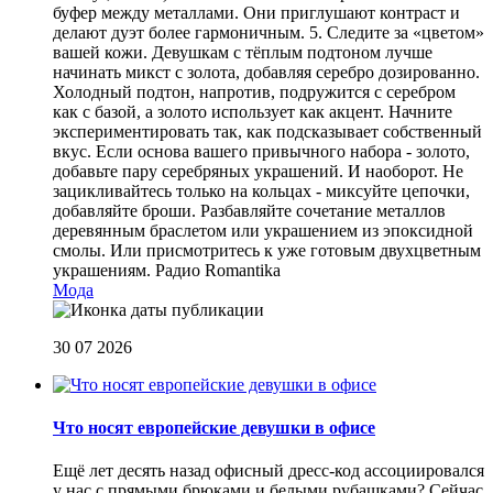
буфер между металлами. Они приглушают контраст и
делают дуэт более гармоничным. 5. Следите за «цветом»
вашей кожи. Девушкам с тёплым подтоном лучше
начинать микст с золота, добавляя серебро дозированно.
Холодный подтон, напротив, подружится с серебром
как с базой, а золото использует как акцент. Начните
экспериментировать так, как подсказывает собственный
вкус. Если основа вашего привычного набора - золото,
добавьте пару серебряных украшений. И наоборот. Не
зацикливайтесь только на кольцах - миксуйте цепочки,
добавляйте броши. Разбавляйте сочетание металлов
деревянным браслетом или украшением из эпоксидной
смолы. Или присмотритесь к уже готовым двухцветным
украшениям.
Радио Romantika
Мода
30 07 2026
Что носят европейские девушки в офисе
Ещё лет десять назад офисный дресс-код ассоциировался
у нас с прямыми брюками и белыми рубашками? Сейчас