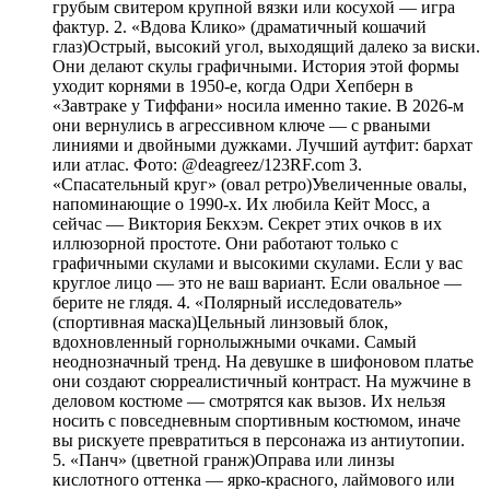
грубым свитером крупной вязки или косухой — игра
фактур. 2. «Вдова Клико» (драматичный кошачий
глаз)Острый, высокий угол, выходящий далеко за виски.
Они делают скулы графичными. История этой формы
уходит корнями в 1950-е, когда Одри Хепберн в
«Завтраке у Тиффани» носила именно такие. В 2026-м
они вернулись в агрессивном ключе — с рваными
линиями и двойными дужками. Лучший аутфит: бархат
или атлас. Фото: @deagreez/123RF.com 3.
«Спасательный круг» (овал ретро)Увеличенные овалы,
напоминающие о 1990-х. Их любила Кейт Мосс, а
сейчас — Виктория Бекхэм. Секрет этих очков в их
иллюзорной простоте. Они работают только с
графичными скулами и высокими скулами. Если у вас
круглое лицо — это не ваш вариант. Если овальное —
берите не глядя. 4. «Полярный исследователь»
(спортивная маска)Цельный линзовый блок,
вдохновленный горнолыжными очками. Самый
неоднозначный тренд. На девушке в шифоновом платье
они создают сюрреалистичный контраст. На мужчине в
деловом костюме — смотрятся как вызов. Их нельзя
носить с повседневным спортивным костюмом, иначе
вы рискуете превратиться в персонажа из антиутопии.
5. «Панч» (цветной гранж)Оправа или линзы
кислотного оттенка — ярко-красного, лаймового или