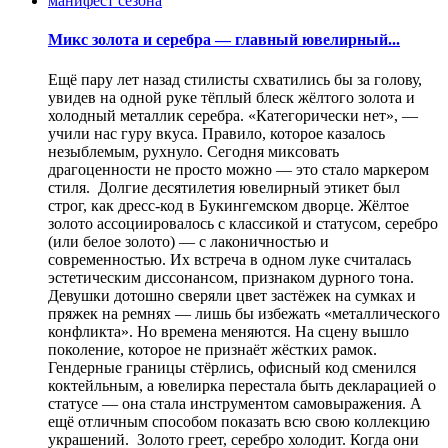
Микс золота и серебра — главный ювелирный...
Ещё пару лет назад стилисты схватились бы за голову,
увидев на одной руке тёплый блеск жёлтого золота и
холодный металлик серебра. «Категорически нет», —
учили нас гуру вкуса. Правило, которое казалось
незыблемым, рухнуло. Сегодня миксовать
драгоценности не просто можно — это стало маркером
стиля. Долгие десятилетия ювелирный этикет был
строг, как дресс-код в Букингемском дворце. Жёлтое
золото ассоциировалось с классикой и статусом, серебро
(или белое золото) — с лаконичностью и
современностью. Их встреча в одном луке считалась
эстетическим диссонансом, признаком дурного тона.
Девушки дотошно сверяли цвет застёжек на сумках и
пряжек на ремнях — лишь бы избежать «металлического
конфликта». Но времена меняются. На сцену вышло
поколение, которое не признаёт жёстких рамок.
Гендерные границы стёрлись, офисный код сменился
коктейльным, а ювелирка перестала быть декларацией о
статусе — она стала инструментом самовыражения. А
ещё отличным способом показать всю свою коллекцию
украшений. Золото греет, серебро холодит. Когда они