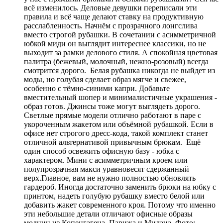
всё изменилось. Деловые девушки переписали эти
правила и всё чаще делают ставку на продуктивную
расслабленность. Начнём с прозрачного лонгслива
вместо строгой рубашки. В сочетании с асимметричной
юбкой миди он выглядит интереснее классики, но не
выходит за рамки делового стиля. А спокойная цветовая
палитра (бежевый, молочный, нежно-розовый) всегда
смотрится дорого. Белая рубашка никогда не выйдет из
моды, но голубая сделает образ мягче и свежее,
особенно с тёмно-синими капри. Добавьте
вместительный шопер и минималистичные украшения -
образ готов. Джинсы тоже могут выглядеть дорого.
Светлые прямые модели отлично работают в паре с
укороченным жакетом или объёмной рубашкой. Если в
офисе нет строгого дресс-кода, такой комплект станет
отличной альтернативой привычным брюкам. Ещё
один способ освежить офисную базу - юбка с
характером. Мини с асимметричным кроем или
полупрозрачная макси уравновесят сдержанный
верх.Главное, вам не нужно полностью обновлять
гардероб. Иногда достаточно заменить брюки на юбку с
принтом, надеть голубую рубашку вместо белой или
добавить жакет современного кроя. Потому что именно
эти небольшие детали отличают офисные образы
модниц из Копенгагена, Парижа и Милана. Фото: