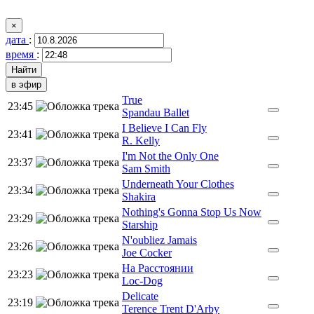
×
дата
:
время
:
в эфир
True
23:45
Spandau Ballet
I Believe I Can Fly
23:41
R. Kelly
I'm Not the Only One
23:37
Sam Smith
Underneath Your Clothes
23:34
Shakira
Nothing's Gonna Stop Us Now
23:29
Starship
N'oubliez Jamais
23:26
Joe Cocker
На Расстоянии
23:23
Loc-Dog
Delicate
23:19
Terence Trent D'Arby