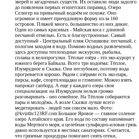
зверей и загадочных существ. Их оставили люди задолго
до появления первых египетских пирамид. Озеро
Селигер на привычный водоём не похоже. Оно
огромное и имеет причудливую форму из-за 160
островов. Пляжей много, большинство из них дикие.
Один из самых красивых - Майская коса с длинной
песчаной отмелью. Есть и благоустроенные. Самый
доступный - Центральный пляж Осташкова: песчаный, с
пологим заходом в воду. Помимо водных развлечений,
здесь доступны теплоходные экскурсии, рыбалка,
сплавы и велопрогулки. Тёплые озёра - это эко-курорт у
южного берега Байкала. Всего три водоёма: Тёплое,
Изумрудное и Сказка. Они неглубокие, поэтому вода
прогревается хорошо. Рядом с озёрами есть эко-парк,
пирсы, кафе, спортплощадки и глэмпинг. Можно взять
напрокат сапборд. А еще у каждого озера своя
специализация: на Изумрудном нельзя громко
разговаривать - оно семейное. На Тёплом собираются
пары и молодёжь. А возле Сказки лучше всего
медитировать - людей там совсем мало. Фото:
@kviztln/123RF.com Большое Яровое — главное соленое
озеро Алтайского края. Его вода по составу напоминает
воды Мертвого моря, а целебная сульфидно-иловая грязь
давно используется в местных санаториях. Считается,
что грязевые процедуры помогают снять отеки,