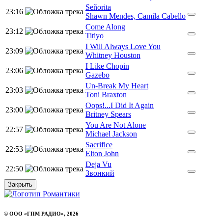
Señorita
23:16
Shawn Mendes, Camila Cabello
Come Along
23:12
Titiyo
I Will Always Love You
23:09
Whitney Houston
I Like Chopin
23:06
Gazebo
Un-Break My Heart
23:03
Toni Braxton
Oops!...I Did It Again
23:00
Britney Spears
You Are Not Alone
22:57
Michael Jackson
Sacrifice
22:53
Elton John
Deja Vu
22:50
Звонкий
Закрыть
© ООО «ГПМ РАДИО», 2026