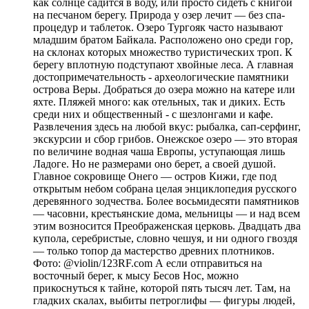
как солнце садится в воду, или просто сидеть с книгой
на песчаном берегу. Природа у озер лечит — без спа-
процедур и таблеток. Озеро Тургояк часто называют
младшим братом Байкала. Расположено оно среди гор,
на склонах которых множество туристических троп. К
берегу вплотную подступают хвойные леса. А главная
достопримечательность - археологические памятники
острова Веры. Добраться до озера можно на катере или
яхте. Пляжей много: как отельных, так и диких. Есть
среди них и общественный - с шезлонгами и кафе.
Развлечения здесь на любой вкус: рыбалка, сап-серфинг,
экскурсии и сбор грибов. Онежское озеро — это вторая
по величине водная чаша Европы, уступающая лишь
Ладоге. Но не размерами оно берет, а своей душой.
Главное сокровище Онего — остров Кижи, где под
открытым небом собрана целая энциклопедия русского
деревянного зодчества. Более восьмидесяти памятников
— часовни, крестьянские дома, мельницы — и над всем
этим возносится Преображенская церковь. Двадцать два
купола, серебристые, словно чешуя, и ни одного гвоздя
— только топор да мастерство древних плотников.
Фото: @violin/123RF.com А если отправиться на
восточный берег, к мысу Бесов Нос, можно
прикоснуться к тайне, которой пять тысяч лет. Там, на
гладких скалах, выбиты петроглифы — фигуры людей,