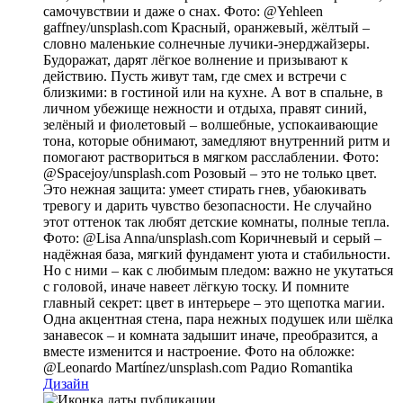
самочувствии и даже о снах. Фото: @Yehleen
gaffney/unsplash.com Красный, оранжевый, жёлтый –
словно маленькие солнечные лучики-энерджайзеры.
Будоражат, дарят лёгкое волнение и призывают к
действию. Пусть живут там, где смех и встречи с
близкими: в гостиной или на кухне. А вот в спальне, в
личном убежище нежности и отдыха, правят синий,
зелёный и фиолетовый – волшебные, успокаивающие
тона, которые обнимают, замедляют внутренний ритм и
помогают раствориться в мягком расслаблении. Фото:
@Spacejoy/unsplash.com Розовый – это не только цвет.
Это нежная защита: умеет стирать гнев, убаюкивать
тревогу и дарить чувство безопасности. Не случайно
этот оттенок так любят детские комнаты, полные тепла.
Фото: @Lisa Anna/unsplash.com Коричневый и серый –
надёжная база, мягкий фундамент уюта и стабильности.
Но с ними – как с любимым пледом: важно не укутаться
с головой, иначе навеет лёгкую тоску. И помните
главный секрет: цвет в интерьере – это щепотка магии.
Одна акцентная стена, пара нежных подушек или шёлка
занавесок – и комната задышит иначе, преобразится, а
вместе изменится и настроение. Фото на обложке:
@Leonardo Martínez/unsplash.com
Радио Romantika
Дизайн