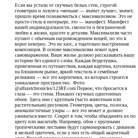
Если вы устали от скучных белых стен, строгой
геометрии и лозунга «меньше — значит лучше», значит,
пришло время познакомиться с максимализмом. Это не
просто стиль в интерьере, это — манифест. Манифест
вашей индивидуальности, смелости и безграничной
любви к жизни, красоте и деталям. Максимализм часто
путают с обычным нагромождением вещей, но это в
корне неверно. Это не хаос, а тщательно выстроенная
композиция. В основе максимализма лежит идея
самовыражения. Ваше жилье должно рассказывать вашу
историю без единого слова. Каждая безделушка,
привезенная из путешествия, каждая картина, купленная
на блошином рынке, яркий текстиль и семейные
реликвии — все это кирпичики, из которых строится
уникальное пространство. Фото:
@alfazetchronicles/123RF.com Первое, что бросается в
глаза — это стены. Никаких скучных однотонных
обоев. Здесь они с крупным (часто животным или
растительным) рисунком. Геометрия, цветы, полоска,
анималистичные узоры — все это может и должно
уживаться вместе. Секрет в том, чтобы объединять их по
цвету или масштабу. Например, обои с крупными
тропическими листьями будут гармонировать с диваном
в мелкий цветочек, если у них есть общий акцентный