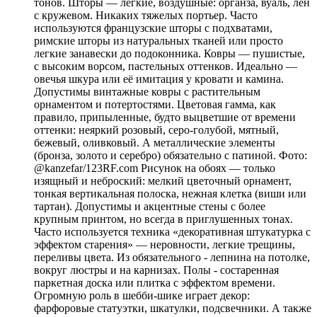
тонов. Шторы — легкие, воздушные: органза, вуаль, лен
с кружевом. Никаких тяжелых портьер. Часто
используются французские шторы с подхватами,
римские шторы из натуральных тканей или просто
легкие занавески до подоконника. Ковры — пушистые,
с высоким ворсом, пастельных оттенков. Идеально —
овечья шкура или её имитация у кровати и камина.
Допустимы винтажные ковры с растительным
орнаментом и потертостями. Цветовая гамма, как
правило, припыленные, будто выцветшие от времени
оттенки: неяркий розовый, серо-голубой, мятный,
бежевый, оливковый. А металлические элементы
(бронза, золото и серебро) обязательно с патиной. Фото:
@kanzefar/123RF.com Рисунок на обоях — только
изящный и неброский: мелкий цветочный орнамент,
тонкая вертикальная полоска, нежная клетка (виши или
тартан). Допустимы и акцентные стены с более
крупным принтом, но всегда в приглушенных тонах.
Часто используется техника «декоративная штукатурка с
эффектом старения» — неровности, легкие трещины,
переливы цвета. Из обязательного - лепнина на потолке,
вокруг люстры и на карнизах. Полы - состаренная
паркетная доска или плитка с эффектом времени.
Огромную роль в шебби-шике играет декор:
фарфоровые статуэтки, шкатулки, подсвечники. А также