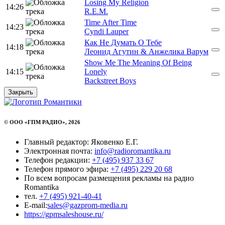
Losing My Religion
14:26
R.E.M.
Time After Time
14:23
Cyndi Lauper
Как Не Думать О Тебе
14:18
Леонид Агутин & Анжелика Варум
Show Me The Meaning Of Being
14:15
Lonely
Backstreet Boys
Закрыть
© ООО «ГПМ РАДИО», 2026
Главный редактор: Яковенко Е.Г.
Электронная почта:
info@radioromantika.ru
Телефон редакции:
+7 (495) 937 33 67
Телефон прямого эфира:
+7 (495) 229 20 68
По всем вопросам размещения рекламы на радио
Romantika
тел.
+7 (495) 921-40-41
E-mail:
sales@gazprom-media.ru
https://gpmsaleshouse.ru/