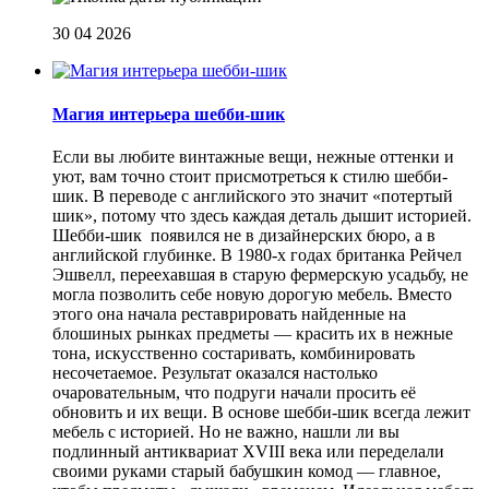
30 04 2026
Магия интерьера шебби-шик
Если вы любите винтажные вещи, нежные оттенки и
уют, вам точно стоит присмотреться к стилю шебби-
шик. В переводе с английского это значит «потертый
шик», потому что здесь каждая деталь дышит историей.
Шебби-шик появился не в дизайнерских бюро, а в
английской глубинке. В 1980-х годах британка Рейчел
Эшвелл, переехавшая в старую фермерскую усадьбу, не
могла позволить себе новую дорогую мебель. Вместо
этого она начала реставрировать найденные на
блошиных рынках предметы — красить их в нежные
тона, искусственно состаривать, комбинировать
несочетаемое. Результат оказался настолько
очаровательным, что подруги начали просить её
обновить и их вещи. В основе шебби-шик всегда лежит
мебель с историей. Но не важно, нашли ли вы
подлинный антиквариат XVIII века или переделали
своими руками старый бабушкин комод — главное,