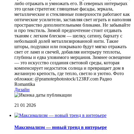
либо отражать и умножать его. В северных интерьерах
это целая стратегия: глянцевые фасады, зеркала,
металлические и стеклянные поверхности работают как
оптические усилители, заставляя свет играть и наполняя
пространство дополнительными бликами. Не забывайте
и про текстиль. Зимой предпочтение стоит отдавать
тканям с легким блеском — шелку, сатину, бархату с
небольшой долей металлизированной нити. Такие
шторы, подушки или покрывало будут мягко отражать
свет от ламп и свечей, добавляя интерьеру теплоты,
глубины и едва уловимого мерцания. Зимнее освещение
— это искусство создания световой среды, которая
компенсирует недостаток солнца и превращает дом в
желанную крепость, где тепло, светло и уютно. Фото
обложки: @pramotephotostock/123RF.com
Радио
Romantika
Дизайн
21 01 2026
Mаксимализм — новый тренд в интерьере