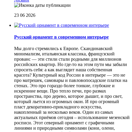
23 06 2026
Русский орнамент в современном интерьере
Мы долго стремились к Европе. Скандинавский
минимализм, итальянская классика, французский
прованс — эти стили стали родными для миллионов
российских квартир. Но где-то на этом пути мы забыли
спросить себя: а как выглядит наша собственная
красота? Культурный код России в интерьере — это не
про матрешек, самовары и павловопосадские платки на
стенах. Это про гораздо более тонкие, глубокие и
искренние вещи. Про тепло печи, про размах
пространства, про дерево, которое дышит, и про свет,
который льется из огромных окон. И про огромный
пласт декоративно-прикладного искусства,
накопленный за несколько веков. Один из самых
актуальных приёмов сегодня – использование мезенской
росписи. Этот северный орнамент с графичными
линиями и природными символами (кони, олени,