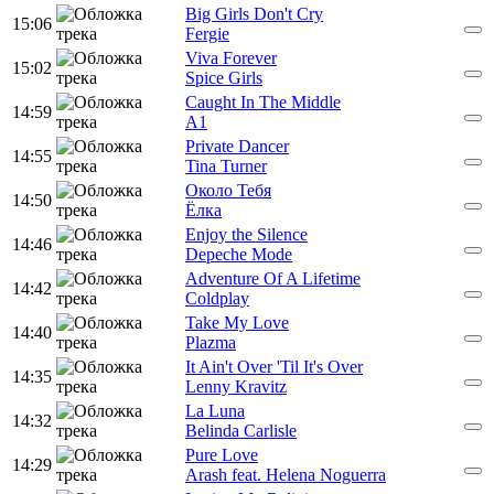
Big Girls Don't Cry
15:06
Fergie
Viva Forever
15:02
Spice Girls
Caught In The Middle
14:59
A1
Private Dancer
14:55
Tina Turner
Около Тебя
14:50
Ёлка
Enjoy the Silence
14:46
Depeche Mode
Adventure Of A Lifetime
14:42
Coldplay
Take My Love
14:40
Plazma
It Ain't Over 'Til It's Over
14:35
Lenny Kravitz
La Luna
14:32
Belinda Carlisle
Pure Love
14:29
Arash feat. Helena Noguerra