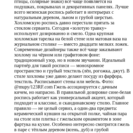
птицы, солярные знаки) всё чаще появляется на
подушках, покрывалах и декоративных панелях. Лучше
всего мезенская роспись работает в интерьерах с
натуральным деревом, льном и грубой шерстью.
Хохломскую роспись давно перестали прятать за
стеклом серванта. Сегодня «золотую травку»
используют дозированно и смело. Одна крупная
хохломская тарелка на белой стене или матовая ваза на
журнальном столике — вместо двадцати мелких ложек.
Современные дизайнеры также всё чаще заказывают
хохлому на чёрном или графитовом фоне:
традиционный узор, но в новом звучании. Идеальный
партнёр для такой росписи — монохромное
пространство и грубый текстиль (лён, рогожка, джут). В
стиле хохломы уже давно делают посуду из фарфора,
текстиль. Расписывают стены или мебель. Фото:
@mupy/123RF.com Гжель ассоциируется с дачным
кичем, но напрасно. В правильной дозировке сине-белая
роспись работает как универсальный акцент, который
подходит и классике, и скандинавскому стилю. Главное
правило — не целый сервиз, а один-два предмета:
керамический кувшин на открытой полке, чайная пара
на столе или плитка с гжельским орнаментом в зоне
фартука на кухне. Особенно интересно смотрится гжель
в паре с тёплым деревом (ясень, дуб) и грубой