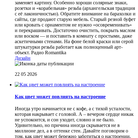
заменяет картину. Особенно хороши солярные знаки,
розетки и «корабельная» резьба (архангельская традиция
с её лаконичностью). Обратите внимание на барахолки и
сайты, где продают старую мебель. Старый резной буфет
или кровать с орнаментом не нужно «осовременивать»
и перекрашивать. Достаточно очистить, покрыть маслом
или воском — и поставить в комнату с простыми, даже
аскетичными стенами. На фоне белой краски или серой
штукатурки резьба работает как полноценный арт-
объект.
Радио Romantika
Дизайн
22 05 2026
Как цвет может повлиять на настроение
Иногда утро начинается не с кофе, а с тихой усталости,
которая накрывает с головой. А – вечером сердце никак
не успокоится, и сон уходит, словно и не было.
Удивительно, но причина иногда скрывается не в
миллионе дел, а в оттенке стен. Давайте поговорим о
том, как цвет может бережно заботиться о настроении,