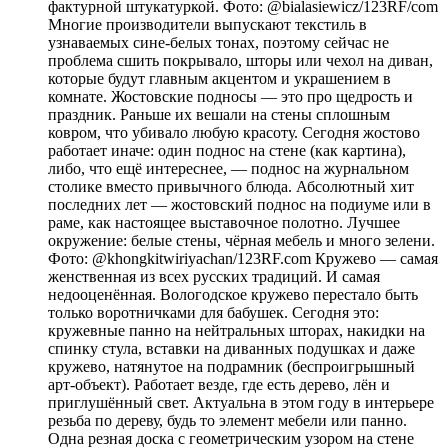
фактурной штукатуркой. Фото: @bialasiewicz/123RF/com
Многие производители выпускают текстиль в
узнаваемых сине-белых тонах, поэтому сейчас не
проблема сшить покрывало, шторы или чехол на диван,
которые будут главным акцентом и украшением в
комнате. Жостовские подносы — это про щедрость и
праздник. Раньше их вешали на стены сплошным
ковром, что убивало любую красоту. Сегодня жостово
работает иначе: один поднос на стене (как картина),
либо, что ещё интереснее, — поднос на журнальном
столике вместо привычного блюда. Абсолютный хит
последних лет — жостовский поднос на подиуме или в
раме, как настоящее выставочное полотно. Лучшее
окружение: белые стены, чёрная мебель и много зелени.
Фото: @khongkitwiriyachan/123RF.com Кружево — самая
женственная из всех русских традиций. И самая
недооценённая. Вологодское кружево перестало быть
только воротничками для бабушек. Сегодня это:
кружевные панно на нейтральных шторах, накидки на
спинку стула, вставки на диванных подушках и даже
кружево, натянутое на подрамник (беспроигрышный
арт-объект). Работает везде, где есть дерево, лён и
приглушённый свет. Актуальна в этом году в интерьере
резьба по дереву, будь то элемент мебели или панно.
Одна резная доска с геометрическим узором на стене