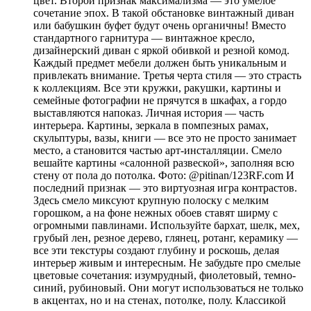
цвет. Второй признак максимализма — это умелое
сочетание эпох. В такой обстановке винтажный диван
или бабушкин буфет будут очень органичны! Вместо
стандартного гарнитура — винтажное кресло,
дизайнерский диван с яркой обивкой и резной комод.
Каждый предмет мебели должен быть уникальным и
привлекать внимание. Третья черта стиля — это страсть
к коллекциям. Все эти кружки, ракушки, картины и
семейные фотографии не прячутся в шкафах, а гордо
выставляются напоказ. Личная история — часть
интерьера. Картины, зеркала в помпезных рамах,
скульптуры, вазы, книги — все это не просто занимает
место, а становится частью арт-инсталляции. Смело
вешайте картины «салонной развеской», заполняя всю
стену от пола до потолка. Фото: @pitinan/123RF.com И
последний признак — это виртуозная игра контрастов.
Здесь смело миксуют крупную полоску с мелким
горошком, а на фоне нежных обоев ставят ширму с
огромными павлинами. Используйте бархат, шелк, мех,
грубый лен, резное дерево, глянец, ротанг, керамику —
все эти текстуры создают глубину и роскошь, делая
интерьер живым и интересным. Не забудьте про смелые
цветовые сочетания: изумрудный, фиолетовый, темно-
синий, рубиновый. Они могут использоваться не только
в акцентах, но и на стенах, потолке, полу. Классикой