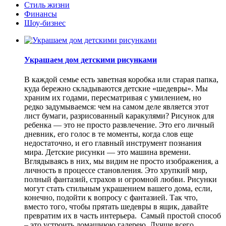
Стиль жизни
Финансы
Шоу-бизнес
Украшаем дом детскими рисунками
В каждой семье есть заветная коробка или старая папка,
куда бережно складываются детские «шедевры». Мы
храним их годами, пересматривая с умилением, но
редко задумываемся: чем на самом деле является этот
лист бумаги, разрисованный каракулями? Рисунок для
ребенка — это не просто развлечение. Это его личный
дневник, его голос в те моменты, когда слов еще
недостаточно, и его главный инструмент познания
мира. Детские рисунки — это машина времени.
Вглядываясь в них, мы видим не просто изображения, а
личность в процессе становления. Это хрупкий мир,
полный фантазий, страхов и огромной любви. Рисунки
могут стать стильным украшением вашего дома, если,
конечно, подойти к вопросу с фантазией. Так что,
вместо того, чтобы прятать шедевры в ящик, давайте
превратим их в часть интерьера. Самый простой способ
– это устроить домашнюю галерею. Лучше всего