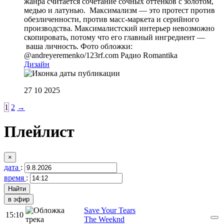
жанра считается сочетание сочных оттенков с золотом,
медью и латунью. Максимализм — это протест против
обезличенности, против масс-маркета и серийного
производства. Максималистский интерьер невозможно
скопировать, потому что его главный ингредиент —
ваша личность. Фото обложки:
@andreyeremenko/123rf.com
Радио Romantika
Дизайн
27 10 2025
1
2
→
Плейлист
×
дата
:
время
:
в эфир
Save Your Tears
15:10
The Weeknd