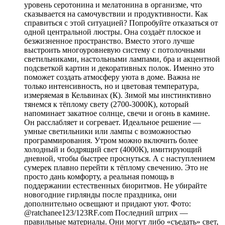
уровень серотонина и мелатонина в организме, что
сказывается на самочувствии и продуктивности. Как
справиться с этой ситуацией? Попробуйте отказаться от
одной центральной люстры. Она создаёт плоское и
безжизненное пространство. Вместо этого лучше
выстроить многоуровневую систему с потолочными
светильниками, настольными лампами, бра и акцентной
подсветкой картин и декоративных полок. Именно это
поможет создать атмосферу уюта в доме. Важна не
только интенсивность, но и цветовая температура,
измеряемая в Кельвинах (К). Зимой мы инстинктивно
тянемся к тёплому свету (2700-3000К), который
напоминает закатное солнце, свечи и огонь в камине.
Он расслабляет и согревает. Идеальное решение —
умные светильники или лампы с возможностью
программирования. Утром можно включить более
холодный и бодрящий свет (4000К), имитирующий
дневной, чтобы быстрее проснуться. А с наступлением
сумерек плавно перейти к тёплому свечению. Это не
просто дань комфорту, а реальная помощь в
поддержании естественных биоритмов. Не убирайте
новогодние гирлянды после праздника, они
дополнительно освещают и придают уют. Фото:
@ratchanee123/123RF.com Последний штрих —
правильные материалы. Они могут либо «съедать» свет,