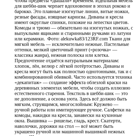
чтобы предметы «дышали» временем. Идеальная мебель
для шебби-шик черпает вдохновение в эпохах рококо и
барокко. Это плавные изогнутые линии, витые ножки,
резные фасады, изящные карнизы. Диваны и кресла
имеют округлые спинки, похожие на лепестки цветов.
Комоды и трюмо — обязательно на изогнутых ножках, с
выпуклыми ящиками и старинными ручками из латуни
или керамики. Фото: alekuwka83/123RF.com Ткани для
мягкой мебель — исключительно нежные. Пастельные
оттенки, мелкий цветочный принт («розочка» —
классика жанра), нежная полоска или клетка.
Предпочтение отдаётся натуральным материалам:
хлопок, лён, велюр с лёгкой потёртостью. Диваны и
кресла могут быть как полностью однотонными, так и с
комбинированной обивкой. Часто используется техника
«декапитаж» — создание эффекта облезлой краски на
деревянных элементах мебели, чтобы создать иллюзию
естественного старения. Текстиль в шебби-шик — это
не дополнение, а основа уюта. Здесь всё должно быть
мягким, струящимся, многослойным: Кружево —
ручной работы или имитирующее ручное. Салфетки на
комоды, накидки на кресла, занавески на кухонные
окна. Вышивка — ришелье, гладь, крест. Скатерти,
наволочки, дорожки на стол — всё может быть
украшено ручной или машинной вышивкой нежных