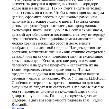
разместить рисунки в проходных зонах: в коридоре,
холле или на лестнице. Так их будут видеть не только
члены семьи, но и гости. Чтобы композиция выглядела
цельно, оформите работы в одинаковые рамки или
используйте паспарту одного цвета. Так даже самые
разные рисунки будут выглядеть, как продуманная
экспозиция. Фото: @rsaulyte/123RF.com Как мы знаем,
детский арт обновляется постоянно, поэтому интерьеру
нужна гибкость. Очень удобны рамки-накопители, где
можно хранить несколько работ и легко менять
изображение на лицевой стороне. Или декоративные
растяжки, магнитные планки - они отлично смотрятся в
детской или на кухне и позволяют менять экспозицию
хоть каждый день.Кстати, детские рисунки можно
перенести и на другие предметы - напечатать их на
ткани, керамике, стекле и даже плитке. Только
представьте: подушка или чашка с рисунком вашего
ребёнка – мило и уникально. Фото: @irrmago/123RF.com
Особенно интересно смотрится вышивка по детским
рисункам на пледах или салфетках. Ну а самые смелые
могут перенести рисунок на кухонный фартук или
декоративную панель. Главное, не прятать детские
шедевры, а дать им возможность радовать глаз.
Радио
Romantika
Дизайн