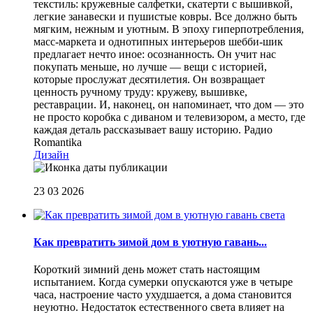
текстиль: кружевные салфетки, скатерти с вышивкой,
легкие занавески и пушистые ковры. Все должно быть
мягким, нежным и уютным. В эпоху гиперпотребления,
масс-маркета и однотипных интерьеров шебби-шик
предлагает нечто иное: осознанность. Он учит нас
покупать меньше, но лучше — вещи с историей,
которые прослужат десятилетия. Он возвращает
ценность ручному труду: кружеву, вышивке,
реставрации. И, наконец, он напоминает, что дом — это
не просто коробка с диваном и телевизором, а место, где
каждая деталь рассказывает вашу историю.
Радио
Romantika
Дизайн
23 03 2026
Как превратить зимой дом в уютную гавань...
Короткий зимний день может стать настоящим
испытанием. Когда сумерки опускаются уже в четыре
часа, настроение часто ухудшается, а дома становится
неуютно. Недостаток естественного света влияет на