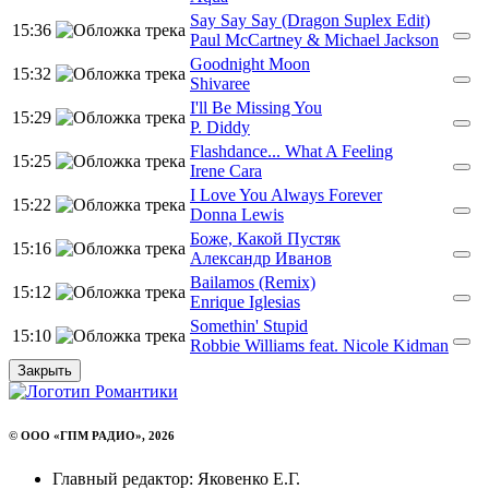
Say Say Say (Dragon Suplex Edit)
15:36
Paul McCartney & Michael Jackson
Goodnight Moon
15:32
Shivaree
I'll Be Missing You
15:29
P. Diddy
Flashdance... What A Feeling
15:25
Irene Cara
I Love You Always Forever
15:22
Donna Lewis
Боже, Какой Пустяк
15:16
Александр Иванов
Bailamos (Remix)
15:12
Enrique Iglesias
Somethin' Stupid
15:10
Robbie Williams feat. Nicole Kidman
Закрыть
© ООО «ГПМ РАДИО», 2026
Главный редактор: Яковенко Е.Г.