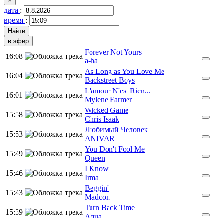
×
дата
:
время
:
в эфир
Forever Not Yours
16:08
a-ha
As Long as You Love Me
16:04
Backstreet Boys
L'amour N'est Rien...
16:01
Mylene Farmer
Wicked Game
15:58
Chris Isaak
Любимый Человек
15:53
ANIVAR
You Don't Fool Me
15:49
Queen
I Know
15:46
Irma
Beggin'
15:43
Madcon
Turn Back Time
15:39
Aqua