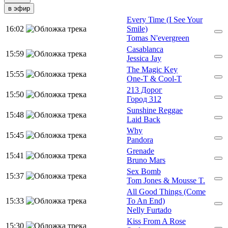
в эфир
Every Time (I See Your
16:02
Smile)
Tomas N'evergreen
Casablanca
15:59
Jessica Jay
The Magic Key
15:55
One-T & Cool-T
213 Дорог
15:50
Город 312
Sunshine Reggae
15:48
Laid Back
Why
15:45
Pandora
Grenade
15:41
Bruno Mars
Sex Bomb
15:37
Tom Jones & Mousse T.
All Good Things (Come
15:33
To An End)
Nelly Furtado
Kiss From A Rose
15:30