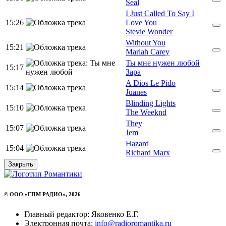
Seal
I Just Called To Say I
15:26
Love You
Stevie Wonder
Without You
15:21
Mariah Carey
Ты мне нужен любой
15:17
Зара
A Dios Le Pido
15:14
Juanes
Blinding Lights
15:10
The Weeknd
They
15:07
Jem
Hazard
15:04
Richard Marx
Закрыть
© ООО «ГПМ РАДИО», 2026
Главный редактор: Яковенко Е.Г.
Электронная почта:
info@radioromantika.ru