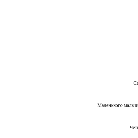
Се
Маленького мальчи
Чет