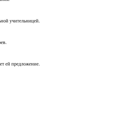
ьной учительницей.
ев.
ет ей предложение.