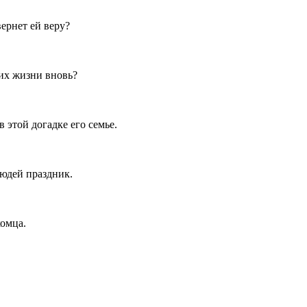
ернет ей веру?
 их жизни вновь?
 этой догадке его семье.
людей праздник.
комца.