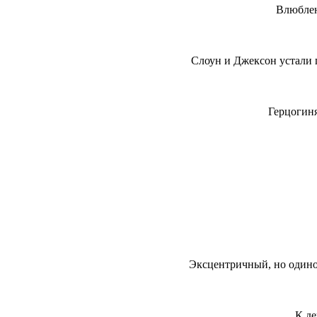
Влюблен
Слоун и Джексон устали 
Герцогиня
Эксцентричный, но одино
К де