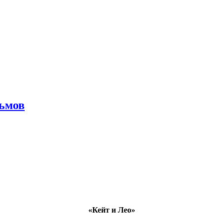
льмов
«Кейт и Лео»