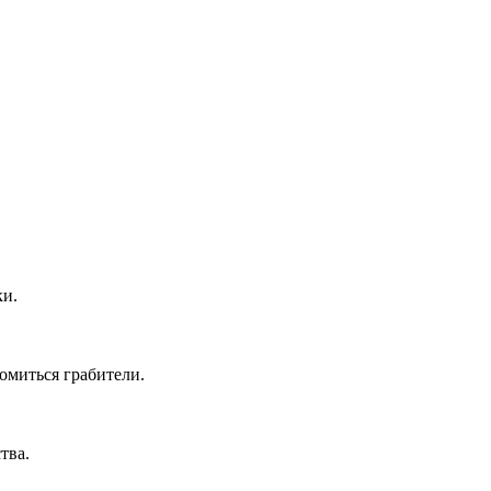
ки.
омиться грабители.
тва.