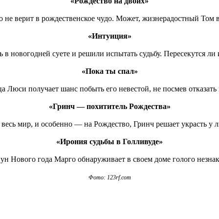
«Рождество на двоих»
о не верит в рождественское чудо. Может, жизнерадостный Том в
«Интуиция»
 в новогодней суете и решили испытать судьбу. Пересекутся ли
«Пока ты спал»
 Люси получает шанс побыть его невестой, не посмев отказать в
«Гринч — похититель Рождества»
есь мир, и особенно — на Рождество, Гринч решает украсть у 
«Ирония судьбы в Голливуде»
ун Нового года Марго обнаруживает в своем доме голого незна
Фото: 123rf.com