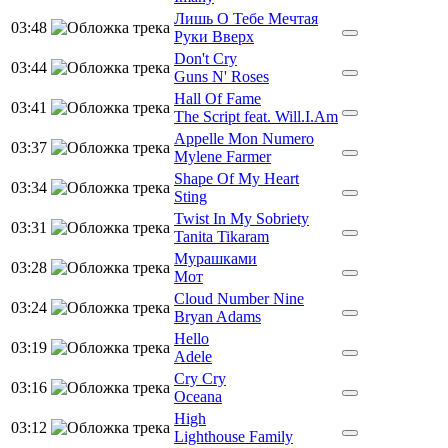
Лишь О Тебе Мечтая
03:48
Руки Вверх
Don't Cry
03:44
Guns N' Roses
Hall Of Fame
03:41
The Script feat. Will.I.Am
Appelle Mon Numero
03:37
Mylene Farmer
Shape Of My Heart
03:34
Sting
Twist In My Sobriety
03:31
Tanita Tikaram
Мурашками
03:28
Мот
Cloud Number Nine
03:24
Bryan Adams
Hello
03:19
Adele
Cry Cry
03:16
Oceana
High
03:12
Lighthouse Family