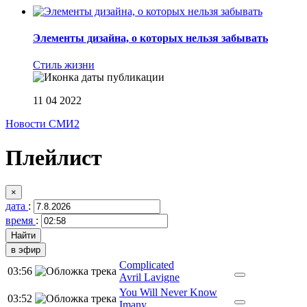
Элементы дизайна, о которых нельзя забывать
Стиль жизни
11 04 2022
Новости СМИ2
Плейлист
×
дата
:
время
:
в эфир
Complicated
03:56
Avril Lavigne
You Will Never Know
03:52
Imany