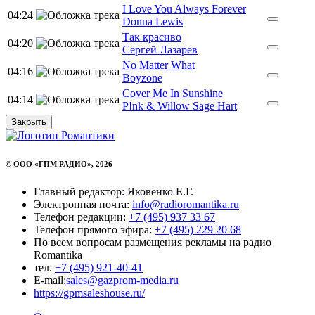
I Love You Always Forever
04:24
Donna Lewis
Так красиво
04:20
Сергей Лазарев
No Matter What
04:16
Boyzone
Cover Me In Sunshine
04:14
P!nk & Willow Sage Hart
Закрыть
© ООО «ГПМ РАДИО», 2026
Главный редактор: Яковенко Е.Г.
Электронная почта:
info@radioromantika.ru
Телефон редакции:
+7 (495) 937 33 67
Телефон прямого эфира:
+7 (495) 229 20 68
По всем вопросам размещения рекламы на радио
Romantika
тел.
+7 (495) 921-40-41
E-mail:
sales@gazprom-media.ru
https://gpmsaleshouse.ru/