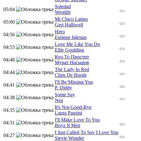
Soledad
05:04
Westlife
Mi Chico Latino
05:00
Geri Halliwell
Hero
04:56
Enrique Iglesias
Love Me Like You Do
04:53
Ellie Goulding
Кто-То Простит
04:48
Мурат Насыров
The Lady In Red
04:44
Chris De Burgh
I'll Be Missing You
04:41
P. Diddy
Some Say
04:38
Nea
It's Not Good-Bye
04:35
Laura Pausini
I'll Make Love To You
04:31
Boyz II Men
I Just Called To Say I Love You
04:27
Stevie Wonder