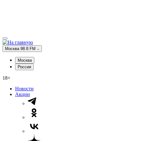
Москва 98.8 FM
Москва
Россия
18+
Новости
Акции