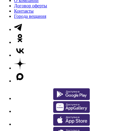
О компании
Договор оферты
Контакты
Города вещания