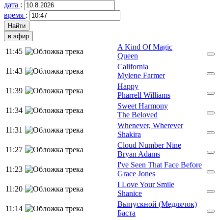
дата
:
время
:
в эфир
A Kind Of Magic
11:45
Queen
California
11:43
Mylene Farmer
Happy
11:39
Pharrell Williams
Sweet Harmony
11:34
The Beloved
Whenever, Wherever
11:31
Shakira
Cloud Number Nine
11:27
Bryan Adams
I've Seen That Face Before
11:23
Grace Jones
I Love Your Smile
11:20
Shanice
Выпускной (Медлячок)
11:14
Баста