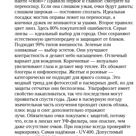
найти «свою»? Правило первое и главное: смотрите на
переносицу. Если она слишком узкая, очки будут давить;
слишком широкая — постоянно сползать. Идеальная
посадка: мостик оправы лежит на переносице, а
кончики дужек не впиваются за ушами. Второе правило:
цвет линз. Здесь 80% покупателей ошибаются. Серые
линзы — идеальный выбор для города. Они сохраняют
естественную цветопередачу и защищают от бликов.
Подходят 99% типов внешности. Зеленые или
оливковые — выбор эстетов. Они улучшают
контрастность и делают небо насыщеннее. Отличный
вариант для вождения. Коричневые — визуально
увеличивают глаза и делают мир теплее. Их обожают
блогеры и инфлюенсеры. Желтые и розовые —
категорически не подходят для яркого солнца. Это
модный тренд для фотосессий и пасмурных дней, но для
защиты сетчатки они бесполезны. Ультрафиолет имеет
свойство накапливаться, так что последствия могут
проявиться спустя годы. Даже в пасмурную погоду
значительная часть излучения проходит сквозь облака,
плюс вода и снег дополнительно отражают
лучи. Обязательно очки покупаем с защитой, потому
что, если в линзах нет УФ-фильтра, они опаснее, чем
даже отсутствие очков. При покупке всегда проверяйте
маркировку. Самая надёжная - UV400. Допустимый