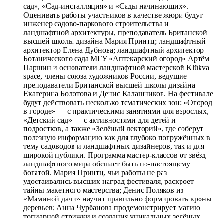
сад», «Сад-инсталляция» и «Сады начинающих».
Оценивать работы участников в качестве жюри будут
инженер садово-паркового строительства и
ландшафтной архитектуры, преподаватель Британской
высшей школы дизайна Мария Принтц; ландшафтный
архитектор Елена Дубнова; ландшафтный архитектор
Ботанического сада МГУ «Аптекарский огород» Артём
Паршин и основатели ландшафтной мастерской Klükva
space, члены союза художников России, ведущие
преподаватели Британской высшей школы дизайна
Екатерина Болотова и Денис Калашников. На фестивале
будут действовать несколько тематических зон: «Огород
в городе» — с практическими занятиями для взрослых,
«Детский сад» — с активностями для детей и
подростков, а также «Зелёный лекторий», где соберут
полезную информацию как для глубоко погружённых в
тему садоводов и ландшафтных дизайнеров, так и для
широкой публики. Программа мастер-классов от звёзд
ландшафтного мира обещает быть по-настоящему
богатой. Мария Принтц, чьи работы не раз
удостаивались высших наград фестиваля, раскроет
тайны макетного мастерства; Денис Поляков из
«Маминой дачи» научит правильно формировать кроны
деревьев; Анна Чурбанова продемонстрирует магию
топиарной стрижки и создания уникальных зелёных