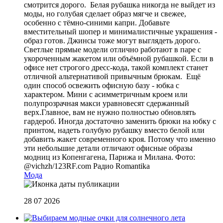
смотрится дорого. Белая рубашка никогда не выйдет из
моды, но голубая сделает образ мягче и свежее,
особенно с тёмно-синими капри. Добавьте
вместительный шопер и минималистичные украшения -
образ готов. Джинсы тоже могут выглядеть дорого.
Светлые прямые модели отлично работают в паре с
укороченным жакетом или объёмной рубашкой. Если в
офисе нет строгого дресс-кода, такой комплект станет
отличной альтернативой привычным брюкам. Ещё
один способ освежить офисную базу - юбка с
характером. Мини с асимметричным кроем или
полупрозрачная макси уравновесят сдержанный
верх.Главное, вам не нужно полностью обновлять
гардероб. Иногда достаточно заменить брюки на юбку с
принтом, надеть голубую рубашку вместо белой или
добавить жакет современного кроя. Потому что именно
эти небольшие детали отличают офисные образы
модниц из Копенгагена, Парижа и Милана. Фото:
@vichzh/123RF.com
Радио Romantika
Мода
28 07 2026