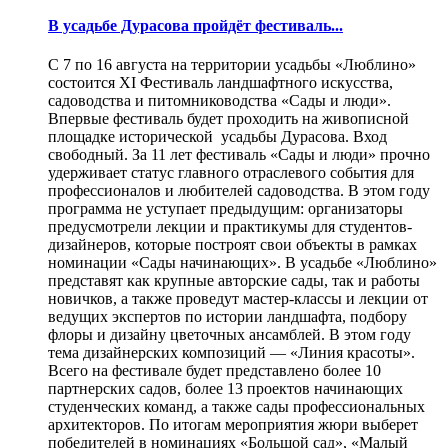
В усадьбе Дурасова пройдёт фестиваль...
С 7 по 16 августа на территории усадьбы «Люблино»
состоится XI Фестиваль ландшафтного искусства,
садоводства и питомниководства «Сады и люди».
Впервые фестиваль будет проходить на живописной
площадке исторической усадьбы Дурасова. Вход
свободный. За 11 лет фестиваль «Сады и люди» прочно
удерживает статус главного отраслевого события для
профессионалов и любителей садоводства. В этом году
программа не уступает предыдущим: организаторы
предусмотрели лекции и практикумы для студентов-
дизайнеров, которые построят свои объекты в рамках
номинации «Сады начинающих». В усадьбе «Люблино»
представят как крупные авторские сады, так и работы
новичков, а также проведут мастер-классы и лекции от
ведущих экспертов по истории ландшафта, подбору
флоры и дизайну цветочных ансамблей. В этом году
тема дизайнерских композиций — «Линия красоты».
Всего на фестивале будет представлено более 10
партнерских садов, более 13 проектов начинающих
студенческих команд, а также сады профессиональных
архитекторов. По итогам мероприятия жюри выберет
победителей в номинациях «Большой сад», «Малый