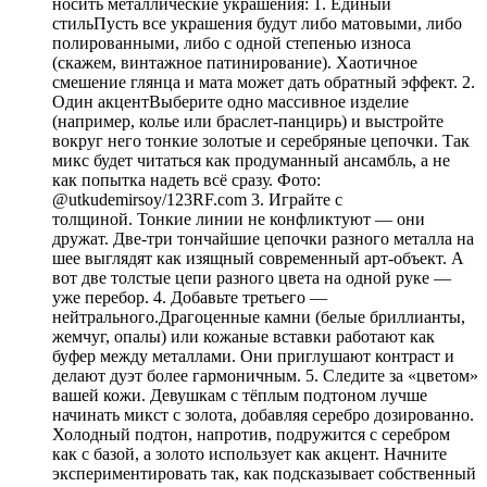
носить металлические украшения: 1. Единый
стильПусть все украшения будут либо матовыми, либо
полированными, либо с одной степенью износа
(скажем, винтажное патинирование). Хаотичное
смешение глянца и мата может дать обратный эффект. 2.
Один акцентВыберите одно массивное изделие
(например, колье или браслет-панцирь) и выстройте
вокруг него тонкие золотые и серебряные цепочки. Так
микс будет читаться как продуманный ансамбль, а не
как попытка надеть всё сразу. Фото:
@utkudemirsoy/123RF.com 3. Играйте с
толщиной. Тонкие линии не конфликтуют — они
дружат. Две-три тончайшие цепочки разного металла на
шее выглядят как изящный современный арт-объект. А
вот две толстые цепи разного цвета на одной руке —
уже перебор. 4. Добавьте третьего —
нейтрального.Драгоценные камни (белые бриллианты,
жемчуг, опалы) или кожаные вставки работают как
буфер между металлами. Они приглушают контраст и
делают дуэт более гармоничным. 5. Следите за «цветом»
вашей кожи. Девушкам с тёплым подтоном лучше
начинать микст с золота, добавляя серебро дозированно.
Холодный подтон, напротив, подружится с серебром
как с базой, а золото использует как акцент. Начните
экспериментировать так, как подсказывает собственный