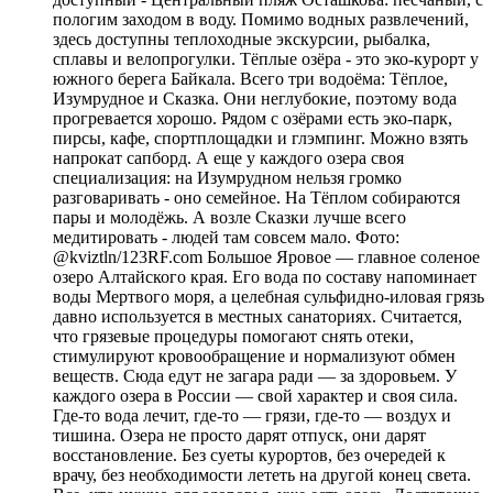
пологим заходом в воду. Помимо водных развлечений,
здесь доступны теплоходные экскурсии, рыбалка,
сплавы и велопрогулки. Тёплые озёра - это эко-курорт у
южного берега Байкала. Всего три водоёма: Тёплое,
Изумрудное и Сказка. Они неглубокие, поэтому вода
прогревается хорошо. Рядом с озёрами есть эко-парк,
пирсы, кафе, спортплощадки и глэмпинг. Можно взять
напрокат сапборд. А еще у каждого озера своя
специализация: на Изумрудном нельзя громко
разговаривать - оно семейное. На Тёплом собираются
пары и молодёжь. А возле Сказки лучше всего
медитировать - людей там совсем мало. Фото:
@kviztln/123RF.com Большое Яровое — главное соленое
озеро Алтайского края. Его вода по составу напоминает
воды Мертвого моря, а целебная сульфидно-иловая грязь
давно используется в местных санаториях. Считается,
что грязевые процедуры помогают снять отеки,
стимулируют кровообращение и нормализуют обмен
веществ. Сюда едут не загара ради — за здоровьем. У
каждого озера в России — свой характер и своя сила.
Где-то вода лечит, где-то — грязи, где-то — воздух и
тишина. Озера не просто дарят отпуск, они дарят
восстановление. Без суеты курортов, без очередей к
врачу, без необходимости лететь на другой конец света.