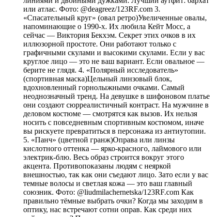
линиями и двойными дужками. Лучший аутфит: бархат
или атлас. Фото: @deagreez/123RF.com 3.
«Спасательный круг» (овал ретро)Увеличенные овалы,
напоминающие о 1990-х. Их любила Кейт Мосс, а
сейчас — Виктория Бекхэм. Секрет этих очков в их
иллюзорной простоте. Они работают только с
графичными скулами и высокими скулами. Если у вас
круглое лицо — это не ваш вариант. Если овальное —
берите не глядя. 4. «Полярный исследователь»
(спортивная маска)Цельный линзовый блок,
вдохновленный горнолыжными очками. Самый
неоднозначный тренд. На девушке в шифоновом платье
они создают сюрреалистичный контраст. На мужчине в
деловом костюме — смотрятся как вызов. Их нельзя
носить с повседневным спортивным костюмом, иначе
вы рискуете превратиться в персонажа из антиутопии.
5. «Панч» (цветной гранж)Оправа или линзы
кислотного оттенка — ярко-красного, лаймового или
электрик-блю. Весь образ строится вокруг этого
акцента. Противопоказаны людям с неяркой
внешностью, так как они съедают лицо. Зато если у вас
темные волосы и светлая кожа — это ваш главный
союзник. Фото: @liudmilachernetska/123RF.com Как
правильно тёмные выбрать очки? Когда мы заходим в
оптику, нас встречают сотни оправ. Как среди них