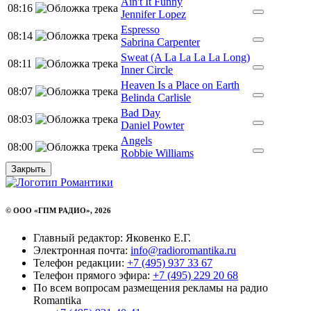
Ain't It Funny
08:16
Jennifer Lopez
Espresso
08:14
Sabrina Carpenter
Sweat (A La La La La Long)
08:11
Inner Circle
Heaven Is a Place on Earth
08:07
Belinda Carlisle
Bad Day
08:03
Daniel Powter
Angels
08:00
Robbie Williams
Закрыть
© ООО «ГПМ РАДИО», 2026
Главный редактор: Яковенко Е.Г.
Электронная почта:
info@radioromantika.ru
Телефон редакции:
+7 (495) 937 33 67
Телефон прямого эфира:
+7 (495) 229 20 68
По всем вопросам размещения рекламы на радио
Romantika