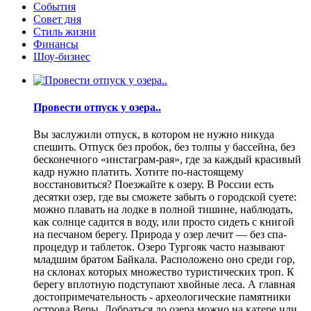
События
Совет дня
Стиль жизни
Финансы
Шоу-бизнес
Провести отпуск у озера..
Вы заслужили отпуск, в котором не нужно никуда
спешить. Отпуск без пробок, без толпы у бассейна, без
бесконечного «инстаграм-рая», где за каждый красивый
кадр нужно платить. Хотите по-настоящему
восстановиться? Поезжайте к озеру. В России есть
десятки озер, где вы сможете забыть о городской суете:
можно плавать на лодке в полной тишине, наблюдать,
как солнце садится в воду, или просто сидеть с книгой
на песчаном берегу. Природа у озер лечит — без спа-
процедур и таблеток. Озеро Тургояк часто называют
младшим братом Байкала. Расположено оно среди гор,
на склонах которых множество туристических троп. К
берегу вплотную подступают хвойные леса. А главная
достопримечательность - археологические памятники
острова Веры. Добраться до озера можно на катере или