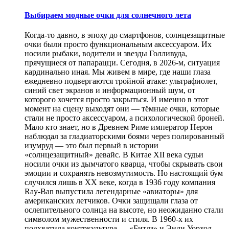
Выбираем модные очки для солнечного лета
Когда-то давно, в эпоху до смартфонов, солнцезащитные
очки были просто функциональным аксессуаром. Их
носили рыбаки, водители и звезды Голливуда,
прячущиеся от папарацци. Сегодня, в 2026-м, ситуация
кардинально иная. Мы живем в мире, где наши глаза
ежедневно подвергаются тройной атаке: ультрафиолет,
синий свет экранов и информационный шум, от
которого хочется просто закрыться. И именно в этот
момент на сцену выходят они — тёмные очки, которые
стали не просто аксессуаром, а психологической броней.
Мало кто знает, но в Древнем Риме император Нерон
наблюдал за гладиаторскими боями через полированный
изумруд — это был первый в истории
«солнцезащитный» девайс. В Китае XII века судьи
носили очки из дымчатого кварца, чтобы скрывать свои
эмоции и сохранять невозмутимость. Но настоящий бум
случился лишь в XX веке, когда в 1936 году компания
Ray-Ban выпустила легендарные «авиаторы» для
американских летчиков. Очки защищали глаза от
ослепительного солнца на высоте, но неожиданно стали
символом мужественности и стиля. В 1960-х их
подхватила контркультура — «Битлз» и Энди Уорхол