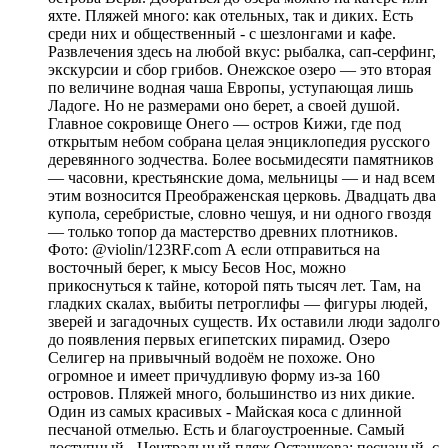
яхте. Пляжей много: как отельных, так и диких. Есть
среди них и общественный - с шезлонгами и кафе.
Развлечения здесь на любой вкус: рыбалка, сап-серфинг,
экскурсии и сбор грибов. Онежское озеро — это вторая
по величине водная чаша Европы, уступающая лишь
Ладоге. Но не размерами оно берет, а своей душой.
Главное сокровище Онего — остров Кижи, где под
открытым небом собрана целая энциклопедия русского
деревянного зодчества. Более восьмидесяти памятников
— часовни, крестьянские дома, мельницы — и над всем
этим возносится Преображенская церковь. Двадцать два
купола, серебристые, словно чешуя, и ни одного гвоздя
— только топор да мастерство древних плотников.
Фото: @violin/123RF.com А если отправиться на
восточный берег, к мысу Бесов Нос, можно
прикоснуться к тайне, которой пять тысяч лет. Там, на
гладких скалах, выбиты петроглифы — фигуры людей,
зверей и загадочных существ. Их оставили люди задолго
до появления первых египетских пирамид. Озеро
Селигер на привычный водоём не похоже. Оно
огромное и имеет причудливую форму из-за 160
островов. Пляжей много, большинство из них дикие.
Один из самых красивых - Майская коса с длинной
песчаной отмелью. Есть и благоустроенные. Самый
доступный - Центральный пляж Осташкова: песчаный, с