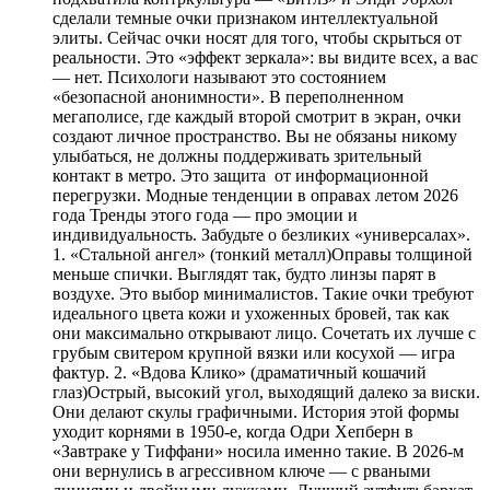
сделали темные очки признаком интеллектуальной
элиты. Сейчас очки носят для того, чтобы скрыться от
реальности. Это «эффект зеркала»: вы видите всех, а вас
— нет. Психологи называют это состоянием
«безопасной анонимности». В переполненном
мегаполисе, где каждый второй смотрит в экран, очки
создают личное пространство. Вы не обязаны никому
улыбаться, не должны поддерживать зрительный
контакт в метро. Это защита от информационной
перегрузки. Модные тенденции в оправах летом 2026
года Тренды этого года — про эмоции и
индивидуальность. Забудьте о безликих «универсалах».
1. «Стальной ангел» (тонкий металл)Оправы толщиной
меньше спички. Выглядят так, будто линзы парят в
воздухе. Это выбор минималистов. Такие очки требуют
идеального цвета кожи и ухоженных бровей, так как
они максимально открывают лицо. Сочетать их лучше с
грубым свитером крупной вязки или косухой — игра
фактур. 2. «Вдова Клико» (драматичный кошачий
глаз)Острый, высокий угол, выходящий далеко за виски.
Они делают скулы графичными. История этой формы
уходит корнями в 1950-е, когда Одри Хепберн в
«Завтраке у Тиффани» носила именно такие. В 2026-м
они вернулись в агрессивном ключе — с рваными