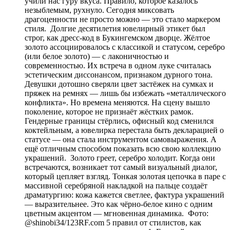
учили нас гуру вкуса. Правило, которое казалось
незыблемым, рухнуло. Сегодня миксовать
драгоценности не просто можно — это стало маркером
стиля. Долгие десятилетия ювелирный этикет был
строг, как дресс-код в Букингемском дворце. Жёлтое
золото ассоциировалось с классикой и статусом, серебро
(или белое золото) — с лаконичностью и
современностью. Их встреча в одном луке считалась
эстетическим диссонансом, признаком дурного тона.
Девушки дотошно сверяли цвет застёжек на сумках и
пряжек на ремнях — лишь бы избежать «металлического
конфликта». Но времена меняются. На сцену вышло
поколение, которое не признаёт жёстких рамок.
Гендерные границы стёрлись, офисный код сменился
коктейльным, а ювелирка перестала быть декларацией о
статусе — она стала инструментом самовыражения. А
ещё отличным способом показать всю свою коллекцию
украшений. Золото греет, серебро холодит. Когда они
встречаются, возникает тот самый визуальный диалог,
который цепляет взгляд. Тонкая золотая цепочка в паре с
массивной серебряной накладкой на пальце создаёт
драматургию: кожа кажется светлее, фактура украшений
— выразительнее. Это как чёрно-белое кино с одним
цветным акцентом — мгновенная динамика. Фото:
@shinobi34/123RF.com 5 правил от стилистов, как