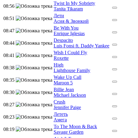
Twist In My Sobriety
08:56
Tanita Tikaram
Лети
08:51
Асия & Звонкий
Be With You
08:47
Enrique Iglesias
Despacito
08:44
Luis Fonsi ft. Daddy Yankee
Wish I Could Fly
08:41
Roxette
High
08:38
Lighthouse Family
Wake Up Call
08:35
Maroon 5
Billie Jean
08:30
Michael Jackson
Crush
08:27
Jennifer Paige
Лететь
08:23
Амега
To The Moon & Back
08:19
Savage Garden