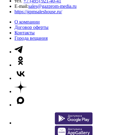
тел.
+7 (495) 921-40-41
E-mail:
sales@gazprom-media.ru
https://gpmsaleshouse.ru/
О компании
Договор оферты
Контакты
Города вещания