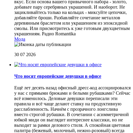
вкус. Если основа вашего привычного набора - золото,
добавьте пару серебряных украшений. И наоборот. Не
зацикливайтесь только на кольцах - миксуйте цепочки,
добавляйте броши. Разбавляйте сочетание металлов
деревянным браслетом или украшением из эпоксидной
смолы. Или присмотритесь к уже готовым двухцветным
украшениям.
Радио Romantika
Мода
30 07 2026
Что носят европейские девушки в офисе
Ещё лет десять назад офисный дресс-код ассоциировался
у нас с прямыми брюками и белыми рубашками? Сейчас
всё изменилось. Деловые девушки переписали эти
правила и всё чаще делают ставку на продуктивную
расслабленность. Начнём с прозрачного лонгслива
вместо строгой рубашки. В сочетании с асимметричной
юбкой миди он выглядит интереснее классики, но не
выходит за рамки делового стиля. А спокойная цветовая
палитра (бежевый, молочный, нежно-розовый) всегда