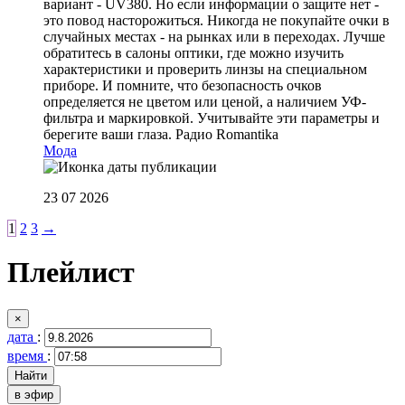
вариант - UV380. Но если информации о защите нет -
это повод насторожиться. Никогда не покупайте очки в
случайных местах - на рынках или в переходах. Лучше
обратитесь в салоны оптики, где можно изучить
характеристики и проверить линзы на специальном
приборе. И помните, что безопасность очков
определяется не цветом или ценой, а наличием УФ-
фильтра и маркировкой. Учитывайте эти параметры и
берегите ваши глаза.
Радио Romantika
Мода
23 07 2026
1
2
3
→
Плейлист
×
дата
:
время
:
в эфир