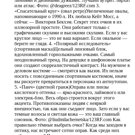
линиями и двойными дужками. Лучший аутфит: бархат
или атлас. Фото: @deagreez/123RF.com 3.
«Спасательный круг» (овал ретро)Увеличенные овалы,
напоминающие о 1990-х. Их любила Кейт Мосс, а
сейчас — Виктория Бекхэм. Секрет этих очков в их
иллюзорной простоте. Они работают только с
графичными скулами и высокими скулами. Если у вас
круглое лицо — это не ваш вариант. Если овальное —
берите не глядя. 4. «Полярный исследователь»
(спортивная маска)Цельный линзовый блок,
вдохновленный горнолыжными очками. Самый
неоднозначный тренд. На девушке в шифоновом платье
они создают сюрреалистичный контраст. На мужчине в
деловом костюме — смотрятся как вызов. Их нельзя
носить с повседневным спортивным костюмом, иначе
вы рискуете превратиться в персонажа из антиутопии.
5. «Панч» (цветной гранж)Оправа или линзы
кислотного оттенка — ярко-красного, лаймового или
электрик-блю. Весь образ строится вокруг этого
акцента. Противопоказаны людям с неяркой
внешностью, так как они съедают лицо. Зато если у вас
темные волосы и светлая кожа — это ваш главный
союзник. Фото: @liudmilachernetska/123RF.com Как
правильно тёмные выбрать очки? Когда мы заходим в
оптику, нас встречают сотни оправ. Как среди них