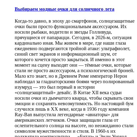
Выбираем модные очки для солнечного лета
Когда-то давно, в эпоху до смартфонов, солнцезащитные
очки были просто функциональным аксессуаром. Их
носили рыбаки, водители и звезды Голливуда,
прячущиеся от папарацци. Сегодня, в 2026-м, ситуация
кардинально иная. Мы живем в мире, где наши глаза
ежедневно подвергаются тройной атаке: ультрафиолет,
синий свет экранов и информационный шум, от
которого хочется просто закрыться. И именно в этот
момент на сцену выходят они — тёмные очки, которые
стали не просто аксессуаром, а психологической броней.
Мало кто знает, но в Древнем Риме император Нерон
наблюдал за гладиаторскими боями через полированный
изумруд — это был первый в истории
«солнцезащитный» девайс. В Китае XII века судьи
носили очки из дымчатого кварца, чтобы скрывать свои
эмоции и сохранять невозмутимость. Но настоящий бум
случился лишь в XX веке, когда в 1936 году компания
Ray-Ban выпустила легендарные «авиаторы» для
американских летчиков. Очки защищали глаза от
ослепительного солнца на высоте, но неожиданно стали
символом мужественности и стиля. В 1960-х их
подхватила контркультура — «Битлз» и Энди Уорхол