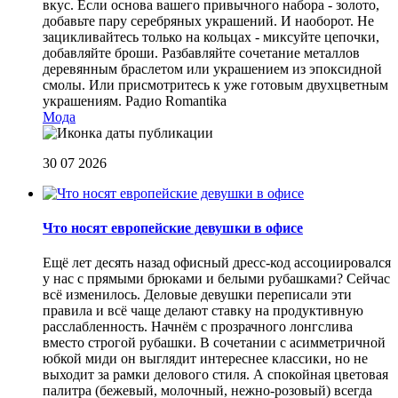
вкус. Если основа вашего привычного набора - золото,
добавьте пару серебряных украшений. И наоборот. Не
зацикливайтесь только на кольцах - миксуйте цепочки,
добавляйте броши. Разбавляйте сочетание металлов
деревянным браслетом или украшением из эпоксидной
смолы. Или присмотритесь к уже готовым двухцветным
украшениям.
Радио Romantika
Мода
30 07 2026
Что носят европейские девушки в офисе
Ещё лет десять назад офисный дресс-код ассоциировался
у нас с прямыми брюками и белыми рубашками? Сейчас
всё изменилось. Деловые девушки переписали эти
правила и всё чаще делают ставку на продуктивную
расслабленность. Начнём с прозрачного лонгслива
вместо строгой рубашки. В сочетании с асимметричной
юбкой миди он выглядит интереснее классики, но не
выходит за рамки делового стиля. А спокойная цветовая
палитра (бежевый, молочный, нежно-розовый) всегда