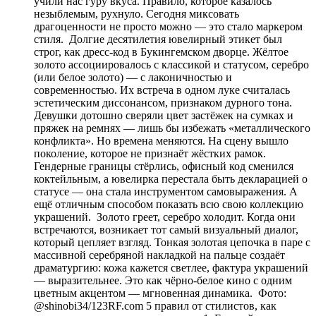
учили нас гуру вкуса. Правило, которое казалось
незыблемым, рухнуло. Сегодня миксовать
драгоценности не просто можно — это стало маркером
стиля. Долгие десятилетия ювелирный этикет был
строг, как дресс-код в Букингемском дворце. Жёлтое
золото ассоциировалось с классикой и статусом, серебро
(или белое золото) — с лаконичностью и
современностью. Их встреча в одном луке считалась
эстетическим диссонансом, признаком дурного тона.
Девушки дотошно сверяли цвет застёжек на сумках и
пряжек на ремнях — лишь бы избежать «металлического
конфликта». Но времена меняются. На сцену вышло
поколение, которое не признаёт жёстких рамок.
Гендерные границы стёрлись, офисный код сменился
коктейльным, а ювелирка перестала быть декларацией о
статусе — она стала инструментом самовыражения. А
ещё отличным способом показать всю свою коллекцию
украшений. Золото греет, серебро холодит. Когда они
встречаются, возникает тот самый визуальный диалог,
который цепляет взгляд. Тонкая золотая цепочка в паре с
массивной серебряной накладкой на пальце создаёт
драматургию: кожа кажется светлее, фактура украшений
— выразительнее. Это как чёрно-белое кино с одним
цветным акцентом — мгновенная динамика. Фото:
@shinobi34/123RF.com 5 правил от стилистов, как