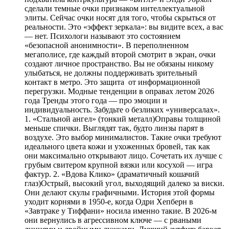
сделали темные очки признаком интеллектуальной
элиты. Сейчас очки носят для того, чтобы скрыться от
реальности. Это «эффект зеркала»: вы видите всех, а вас
— нет. Психологи называют это состоянием
«безопасной анонимности». В переполненном
мегаполисе, где каждый второй смотрит в экран, очки
создают личное пространство. Вы не обязаны никому
улыбаться, не должны поддерживать зрительный
контакт в метро. Это защита от информационной
перегрузки. Модные тенденции в оправах летом 2026
года Тренды этого года — про эмоции и
индивидуальность. Забудьте о безликих «универсалах».
1. «Стальной ангел» (тонкий металл)Оправы толщиной
меньше спички. Выглядят так, будто линзы парят в
воздухе. Это выбор минималистов. Такие очки требуют
идеального цвета кожи и ухоженных бровей, так как
они максимально открывают лицо. Сочетать их лучше с
грубым свитером крупной вязки или косухой — игра
фактур. 2. «Вдова Клико» (драматичный кошачий
глаз)Острый, высокий угол, выходящий далеко за виски.
Они делают скулы графичными. История этой формы
уходит корнями в 1950-е, когда Одри Хепберн в
«Завтраке у Тиффани» носила именно такие. В 2026-м
они вернулись в агрессивном ключе — с рваными