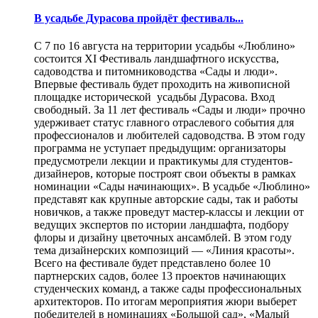
В усадьбе Дурасова пройдёт фестиваль...
С 7 по 16 августа на территории усадьбы «Люблино»
состоится XI Фестиваль ландшафтного искусства,
садоводства и питомниководства «Сады и люди».
Впервые фестиваль будет проходить на живописной
площадке исторической усадьбы Дурасова. Вход
свободный. За 11 лет фестиваль «Сады и люди» прочно
удерживает статус главного отраслевого события для
профессионалов и любителей садоводства. В этом году
программа не уступает предыдущим: организаторы
предусмотрели лекции и практикумы для студентов-
дизайнеров, которые построят свои объекты в рамках
номинации «Сады начинающих». В усадьбе «Люблино»
представят как крупные авторские сады, так и работы
новичков, а также проведут мастер-классы и лекции от
ведущих экспертов по истории ландшафта, подбору
флоры и дизайну цветочных ансамблей. В этом году
тема дизайнерских композиций — «Линия красоты».
Всего на фестивале будет представлено более 10
партнерских садов, более 13 проектов начинающих
студенческих команд, а также сады профессиональных
архитекторов. По итогам мероприятия жюри выберет
победителей в номинациях «Большой сад», «Малый