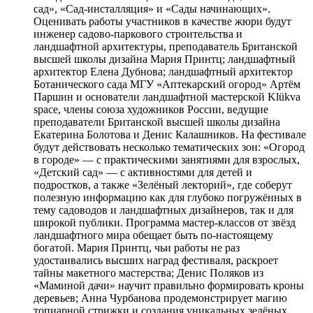
сад», «Сад-инсталляция» и «Сады начинающих».
Оценивать работы участников в качестве жюри будут
инженер садово-паркового строительства и
ландшафтной архитектуры, преподаватель Британской
высшей школы дизайна Мария Принтц; ландшафтный
архитектор Елена Дубнова; ландшафтный архитектор
Ботанического сада МГУ «Аптекарский огород» Артём
Паршин и основатели ландшафтной мастерской Klükva
space, члены союза художников России, ведущие
преподаватели Британской высшей школы дизайна
Екатерина Болотова и Денис Калашников. На фестивале
будут действовать несколько тематических зон: «Огород
в городе» — с практическими занятиями для взрослых,
«Детский сад» — с активностями для детей и
подростков, а также «Зелёный лекторий», где соберут
полезную информацию как для глубоко погружённых в
тему садоводов и ландшафтных дизайнеров, так и для
широкой публики. Программа мастер-классов от звёзд
ландшафтного мира обещает быть по-настоящему
богатой. Мария Принтц, чьи работы не раз
удостаивались высших наград фестиваля, раскроет
тайны макетного мастерства; Денис Поляков из
«Маминой дачи» научит правильно формировать кроны
деревьев; Анна Чурбанова продемонстрирует магию
топиарной стрижки и создания уникальных зелёных