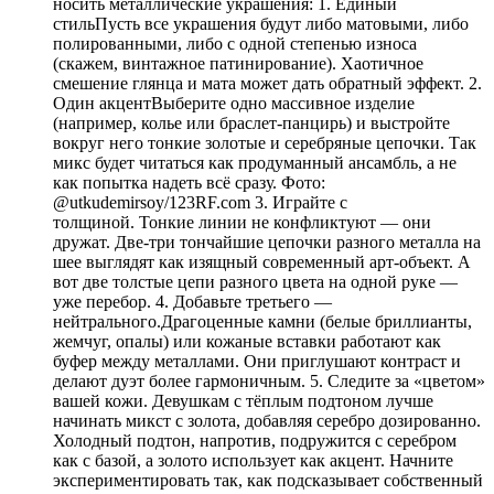
носить металлические украшения: 1. Единый
стильПусть все украшения будут либо матовыми, либо
полированными, либо с одной степенью износа
(скажем, винтажное патинирование). Хаотичное
смешение глянца и мата может дать обратный эффект. 2.
Один акцентВыберите одно массивное изделие
(например, колье или браслет-панцирь) и выстройте
вокруг него тонкие золотые и серебряные цепочки. Так
микс будет читаться как продуманный ансамбль, а не
как попытка надеть всё сразу. Фото:
@utkudemirsoy/123RF.com 3. Играйте с
толщиной. Тонкие линии не конфликтуют — они
дружат. Две-три тончайшие цепочки разного металла на
шее выглядят как изящный современный арт-объект. А
вот две толстые цепи разного цвета на одной руке —
уже перебор. 4. Добавьте третьего —
нейтрального.Драгоценные камни (белые бриллианты,
жемчуг, опалы) или кожаные вставки работают как
буфер между металлами. Они приглушают контраст и
делают дуэт более гармоничным. 5. Следите за «цветом»
вашей кожи. Девушкам с тёплым подтоном лучше
начинать микст с золота, добавляя серебро дозированно.
Холодный подтон, напротив, подружится с серебром
как с базой, а золото использует как акцент. Начните
экспериментировать так, как подсказывает собственный