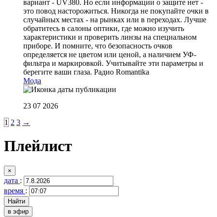
вариант - UV380. Но если информации о защите нет -
это повод насторожиться. Никогда не покупайте очки в
случайных местах - на рынках или в переходах. Лучше
обратитесь в салоны оптики, где можно изучить
характеристики и проверить линзы на специальном
приборе. И помните, что безопасность очков
определяется не цветом или ценой, а наличием УФ-
фильтра и маркировкой. Учитывайте эти параметры и
берегите ваши глаза.
Радио Romantika
Мода
23 07 2026
1
2
3
→
Плейлист
×
дата
:
время
:
в эфир