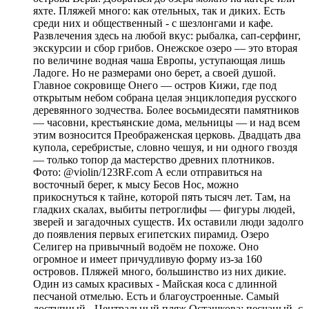
яхте. Пляжей много: как отельных, так и диких. Есть
среди них и общественный - с шезлонгами и кафе.
Развлечения здесь на любой вкус: рыбалка, сап-серфинг,
экскурсии и сбор грибов. Онежское озеро — это вторая
по величине водная чаша Европы, уступающая лишь
Ладоге. Но не размерами оно берет, а своей душой.
Главное сокровище Онего — остров Кижи, где под
открытым небом собрана целая энциклопедия русского
деревянного зодчества. Более восьмидесяти памятников
— часовни, крестьянские дома, мельницы — и над всем
этим возносится Преображенская церковь. Двадцать два
купола, серебристые, словно чешуя, и ни одного гвоздя
— только топор да мастерство древних плотников.
Фото: @violin/123RF.com А если отправиться на
восточный берег, к мысу Бесов Нос, можно
прикоснуться к тайне, которой пять тысяч лет. Там, на
гладких скалах, выбиты петроглифы — фигуры людей,
зверей и загадочных существ. Их оставили люди задолго
до появления первых египетских пирамид. Озеро
Селигер на привычный водоём не похоже. Оно
огромное и имеет причудливую форму из-за 160
островов. Пляжей много, большинство из них дикие.
Один из самых красивых - Майская коса с длинной
песчаной отмелью. Есть и благоустроенные. Самый
доступный - Центральный пляж Осташкова: песчаный, с