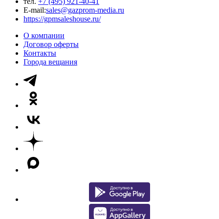
тел.
+7 (495) 921-40-41
E-mail:
sales@gazprom-media.ru
https://gpmsaleshouse.ru/
О компании
Договор оферты
Контакты
Города вещания