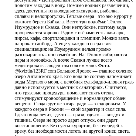
пологим заходом в воду. Помимо водных развлечений,
здесь доступны теплоходные экскурсии, рыбалка,
сплавы и велопрогулки. Тёплые озёра - это эко-курорт у
южного берега Байкала. Всего три водоёма: Тёплое,
Изумрудное и Сказка. Они неглубокие, поэтому вода
прогревается хорошо. Рядом с озёрами есть эко-парк,
пирсы, кафе, спортплощадки и глэмпинг. Можно взять
напрокат сапборд. А еще у каждого озера своя
специализация: на Изумрудном нельзя громко
разговаривать - оно семейное. На Тёплом собираются
пары и молодёжь. А возле Сказки лучше всего
медитировать - людей там совсем мало. Фото:
@kviztln/123RF.com Большое Яровое — главное соленое
озеро Алтайского края. Его вода по составу напоминает
воды Мертвого моря, а целебная сульфидно-иловая грязь
давно используется в местных санаториях. Считается,
что грязевые процедуры помогают снять отеки,
стимулируют кровообращение и нормализуют обмен
веществ. Сюда едут не загара ради — за здоровьем. У
каждого озера в России — свой характер и своя сила.
Где-то вода лечит, где-то — грязи, где-то — воздух и
тишина. Озера не просто дарят отпуск, они дарят
восстановление. Без суеты курортов, без очередей к
врачу, без необходимости лететь на другой конец света.