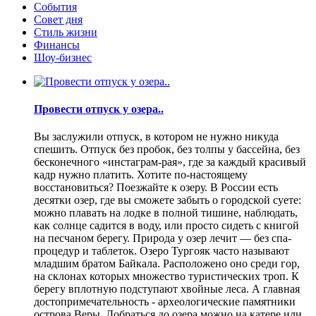
События
Совет дня
Стиль жизни
Финансы
Шоу-бизнес
Провести отпуск у озера..
Вы заслужили отпуск, в котором не нужно никуда
спешить. Отпуск без пробок, без толпы у бассейна, без
бесконечного «инстаграм-рая», где за каждый красивый
кадр нужно платить. Хотите по-настоящему
восстановиться? Поезжайте к озеру. В России есть
десятки озер, где вы сможете забыть о городской суете:
можно плавать на лодке в полной тишине, наблюдать,
как солнце садится в воду, или просто сидеть с книгой
на песчаном берегу. Природа у озер лечит — без спа-
процедур и таблеток. Озеро Тургояк часто называют
младшим братом Байкала. Расположено оно среди гор,
на склонах которых множество туристических троп. К
берегу вплотную подступают хвойные леса. А главная
достопримечательность - археологические памятники
острова Веры. Добраться до озера можно на катере или