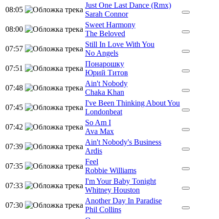
Just One Last Dance (Rmx)
08:05
Sarah Connor
Sweet Harmony
08:00
The Beloved
Still In Love With You
07:57
No Angels
Понарошку
07:51
Юрий Титов
Ain't Nobody
07:48
Chaka Khan
I've Been Thinking About You
07:45
Londonbeat
So Am I
07:42
Ava Max
Ain't Nobody's Business
07:39
Ardis
Feel
07:35
Robbie Williams
I'm Your Baby Tonight
07:33
Whitney Houston
Another Day In Paradise
07:30
Phil Collins