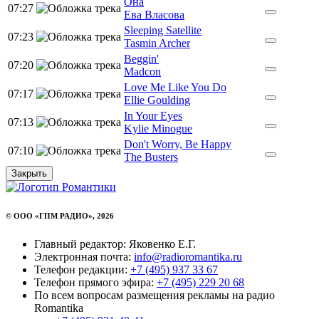
Она
07:27
Ева Власова
Sleeping Satellite
07:23
Tasmin Archer
Beggin'
07:20
Madcon
Love Me Like You Do
07:17
Ellie Goulding
In Your Eyes
07:13
Kylie Minogue
Don't Worry, Be Happy
07:10
The Busters
Закрыть
© ООО «ГПМ РАДИО», 2026
Главный редактор: Яковенко Е.Г.
Электронная почта:
info@radioromantika.ru
Телефон редакции:
+7 (495) 937 33 67
Телефон прямого эфира:
+7 (495) 229 20 68
По всем вопросам размещения рекламы на радио
Romantika