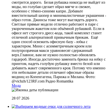
смотрится дорого. Белая рубашка никогда не выйдет из
моды, но голубая сделает образ мягче и свежее,
особенно с тёмно-синими капри. Добавьте
вместительный шопер и минималистичные украшения -
образ готов. Джинсы тоже могут выглядеть дорого.
Светлые прямые модели отлично работают в паре с
укороченным жакетом или объёмной рубашкой. Если в
офисе нет строгого дресс-кода, такой комплект станет
отличной альтернативой привычным брюкам. Ещё
один способ освежить офисную базу - юбка с
характером. Мини с асимметричным кроем или
полупрозрачная макси уравновесят сдержанный
верх.Главное, вам не нужно полностью обновлять
гардероб. Иногда достаточно заменить брюки на юбку с
принтом, надеть голубую рубашку вместо белой или
добавить жакет современного кроя. Потому что именно
эти небольшие детали отличают офисные образы
модниц из Копенгагена, Парижа и Милана. Фото:
@vichzh/123RF.com
Радио Romantika
Мода
28 07 2026