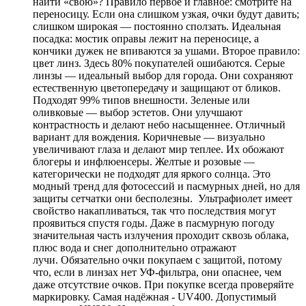
найти «свою»? Правило первое и главное: смотрите на
переносицу. Если она слишком узкая, очки будут давить;
слишком широкая — постоянно сползать. Идеальная
посадка: мостик оправы лежит на переносице, а
кончики дужек не впиваются за ушами. Второе правило:
цвет линз. Здесь 80% покупателей ошибаются. Серые
линзы — идеальный выбор для города. Они сохраняют
естественную цветопередачу и защищают от бликов.
Подходят 99% типов внешности. Зеленые или
оливковые — выбор эстетов. Они улучшают
контрастность и делают небо насыщеннее. Отличный
вариант для вождения. Коричневые — визуально
увеличивают глаза и делают мир теплее. Их обожают
блогеры и инфлюенсеры. Желтые и розовые —
категорически не подходят для яркого солнца. Это
модный тренд для фотосессий и пасмурных дней, но для
защиты сетчатки они бесполезны. Ультрафиолет имеет
свойство накапливаться, так что последствия могут
проявиться спустя годы. Даже в пасмурную погоду
значительная часть излучения проходит сквозь облака,
плюс вода и снег дополнительно отражают
лучи. Обязательно очки покупаем с защитой, потому
что, если в линзах нет УФ-фильтра, они опаснее, чем
даже отсутствие очков. При покупке всегда проверяйте
маркировку. Самая надёжная - UV400. Допустимый