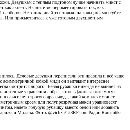
 кожи. Девушкам с тёплым подтоном лучше начинать микст с
ет как акцент. Начните экспериментировать так, как
 наоборот. Не зацикливайтесь только на кольцах - миксуйте
лы. Или присмотритесь к уже готовым двухцветным
енилось. Деловые девушки переписали эти правила и всё чаще
и с асимметричной юбкой миди он выглядит интереснее
егда смотрится дорого. Белая рубашка никогда не выйдет из
малистичные украшения - образ готов. Джинсы тоже могут
в офисе нет строгого дресс-кода, такой комплект станет
мметричным кроем или полупрозрачная макси уравновесят
интом, надеть голубую рубашку вместо белой или добавить
Парижа и Милана. Фото: @vichzh/123RF.com
Радио Romantika