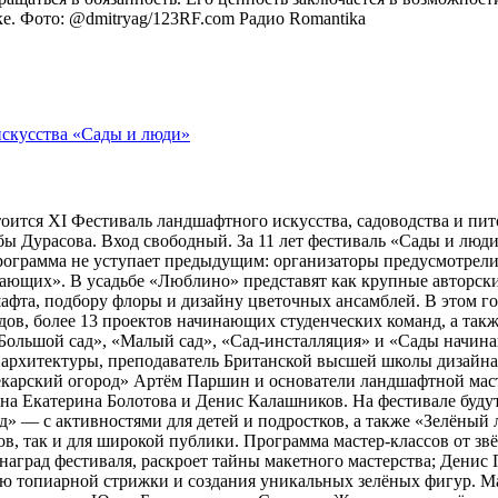
оке. Фото: @dmitryag/123RF.com
Радио Romantika
тоится XI Фестиваль ландшафтного искусства, садоводства и пи
 Дурасова. Вход свободный. За 11 лет фестиваль «Сады и люди»
рограмма не уступает предыдущим: организаторы предусмотрели
ющих». В усадьбе «Люблино» представят как крупные авторские 
шафта, подбору флоры и дизайну цветочных ансамблей. В этом г
адов, более 13 проектов начинающих студенческих команд, а та
ольшой сад», «Малый сад», «Сад-инсталляция» и «Сады начина
 архитектуры, преподаватель Британской высшей школы дизайн
арский огород» Артём Паршин и основатели ландшафтной масте
 Екатерина Болотова и Денис Калашников. На фестивале будут 
д» — с активностями для детей и подростков, а также «Зелёный 
, так и для широкой публики. Программа мастер-классов от зв
наград фестиваля, раскроет тайны макетного мастерства; Дени
ию топиарной стрижки и создания уникальных зелёных фигур. 