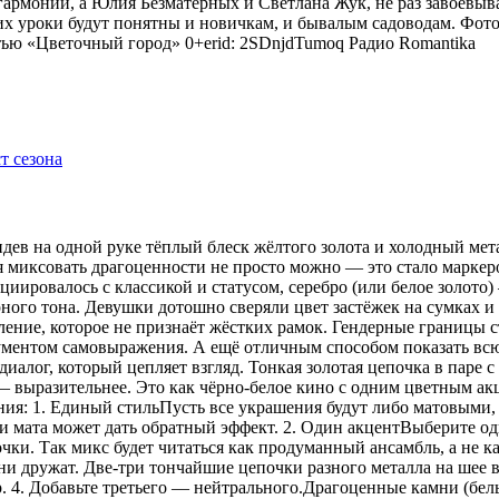
гармонии, а Юлия Безматерных и Светлана Жук, не раз завоёвыв
 уроки будут понятны и новичкам, и бывалым садоводам. Фото
тью «Цветочный город» 0+erid: 2SDnjdTumoq
Радио Romantika
видев на одной руке тёплый блеск жёлтого золота и холодный мет
я миксовать драгоценности не просто можно — это стало маркер
оциировалось с классикой и статусом, серебро (или белое золот
рного тона. Девушки дотошно сверяли цвет застёжек на сумках 
ение, которое не признаёт жёстких рамок. Гендерные границы 
рументом самовыражения. А ещё отличным способом показать всю
иалог, который цепляет взгляд. Тонкая золотая цепочка в паре 
 — выразительнее. Это как чёрно-белое кино с одним цветным 
ения: 1. Единый стильПусть все украшения будут либо матовыми,
 мата может дать обратный эффект. 2. Один акцентВыберите одн
ки. Так микс будет читаться как продуманный ансамбль, а не ка
 дружат. Две-три тончайшие цепочки разного металла на шее в
р. 4. Добавьте третьего — нейтрального.Драгоценные камни (бе