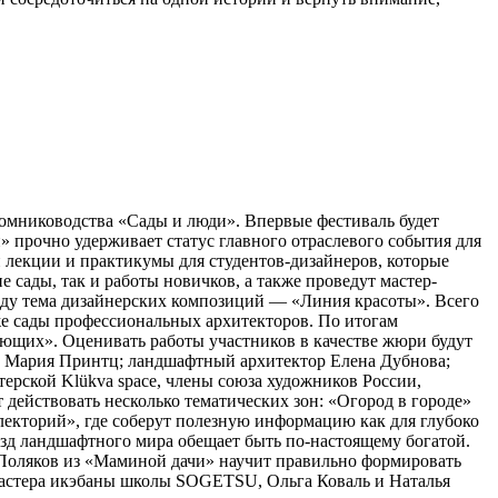
томниководства «Сады и люди». Впервые фестиваль будет
 прочно удерживает статус главного отраслевого события для
 лекции и практикумы для студентов-дизайнеров, которые
сады, так и работы новичков, а также проведут мастер-
оду тема дизайнерских композиций — «Линия красоты». Всего
кже сады профессиональных архитекторов. По итогам
ющих». Оценивать работы участников в качестве жюри будут
а Мария Принтц; ландшафтный архитектор Елена Дубнова;
рской Klükva space, члены союза художников России,
действовать несколько тематических зон: «Огород в городе»
лекторий», где соберут полезную информацию как для глубоко
ёзд ландшафтного мира обещает быть по-настоящему богатой.
с Поляков из «Маминой дачи» научит правильно формировать
Мастера икэбаны школы SOGETSU, Ольга Коваль и Наталья