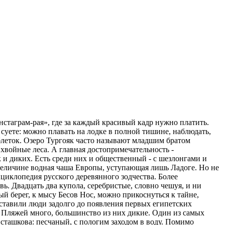
нстаграм-рая», где за каждый красивый кадр нужно платить.
 суете: можно плавать на лодке в полной тишине, наблюдать,
таблеток. Озеро Тургояк часто называют младшим братом
хвойные леса. А главная достопримечательность -
к и диких. Есть среди них и общественный - с шезлонгами и
о величине водная чаша Европы, уступающая лишь Ладоге. Но не
циклопедия русского деревянного зодчества. Более
. Двадцать два купола, серебристые, словно чешуя, и ни
ый берег, к мысу Бесов Нос, можно прикоснуться к тайне,
оставили люди задолго до появления первых египетских
 Пляжей много, большинство из них дикие. Один из самых
сташкова: песчаный, с пологим заходом в воду. Помимо