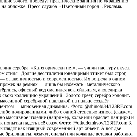
авшие золото, проведут практические занятия по украшению
 на обложке: Пресс-служба «Цветочный город». Реклама.
аллик серебра. «Категорически нет», — учили нас гуру вкуса.
ом стиля. Долгие десятилетия ювелирный этикет был строг,
о) — с лаконичностью и современностью. Их встреча в одном
и пряжек на ремнях — лишь бы избежать «металлического
стёрлись, офисный код сменился коктейльным, а ювелирка
 свою коллекцию украшений. Золото греет, серебро холодит.
с массивной серебряной накладкой на пальце создаёт
акцентом — мгновенная динамика. Фото: @shinobi34/123RF.com
 либо полированными, либо с одной степенью износа (скажем,
о массивное изделие (например, колье или браслет-панцирь) и
к попытка надеть всё сразу. Фото: @utkudemirsoy/123RF.com 3.
ыглядят как изящный современный арт-объект. А вот две
лые бриллианты, жемчуг, опалы) или кожаные вставки работают