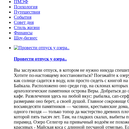
ПМЭФ
Психология
Путешествия
События
Совет дня
Стиль жизни
Финансы
Шоу-бизнес
Провести отпуск у озера..
Вы заслужили отпуск, в котором не нужно никуда спешить
Хотите по-настоящему восстановиться? Поезжайте к озеру.
как солнце садится в воду, или просто сидеть с книгой н
Байкала. Расположено оно среди гор, на склонах которы
археологические памятники острова Веры. Добраться до о
кафе. Развлечения здесь на любой вкус: рыбалка, сап-се
размерами оно берет, а своей душой. Главное сокровище
восьмидесяти памятников — часовни, крестьянские дома,
одного гвоздя — только топор да мастерство древних пло
которой пять тысяч лет. Там, на гладких скалах, выбит
пирамид. Озеро Селигер на привычный водоём не похоже
красивых - Майская коса с длинной песчаной отмелью. Е