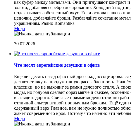
как буфер между металлами. Они приглушают контраст и 
золота, добавляя серебро дозированно. Холодный подтон, 
подсказывает собственный вкус. Если основа вашего прив
цепочки, добавляйте броши. Разбавляйте сочетание мет
украшениям.
Радио Romantika
Мода
30 07 2026
Что носят европейские девушки в офисе
Ещё лет десять назад офисный дресс-код ассоциировался
делают ставку на продуктивную расслабленность. Начнём
классики, но не выходит за рамки делового стиля. А спо
моды, но голубая сделает образ мягче и свежее, особен
выглядеть дорого. Светлые прямые модели отлично работа
отличной альтернативой привычным брюкам. Ещё один сп
сдержанный верх.Главное, вам не нужно полностью обнов
жакет современного кроя. Потому что именно эти небол
Мода