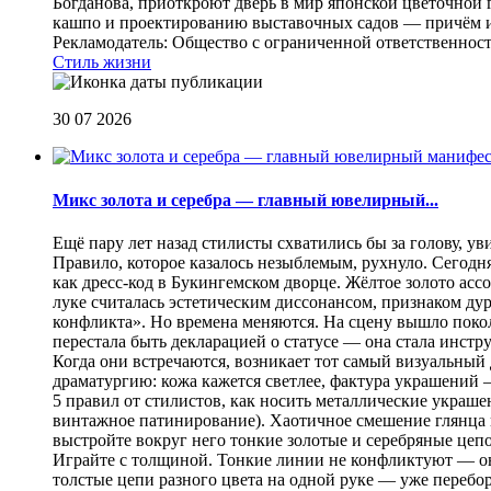
Богданова, приоткроют дверь в мир японской цветочной 
кашпо и проектированию выставочных садов — причём их
Рекламодатель: Общество с ограниченной ответственнос
Стиль жизни
30 07 2026
Микс золота и серебра — главный ювелирный...
Ещё пару лет назад стилисты схватились бы за голову, у
Правило, которое казалось незыблемым, рухнуло. Сегодн
как дресс-код в Букингемском дворце. Жёлтое золото асс
луке считалась эстетическим диссонансом, признаком ду
конфликта». Но времена меняются. На сцену вышло покол
перестала быть декларацией о статусе — она стала инст
Когда они встречаются, возникает тот самый визуальный д
драматургию: кожа кажется светлее, фактура украшений
5 правил от стилистов, как носить металлические украш
винтажное патинирование). Хаотичное смешение глянца и
выстройте вокруг него тонкие золотые и серебряные цепоч
Играйте с толщиной. Тонкие линии не конфликтуют — они
толстые цепи разного цвета на одной руке — уже перебо