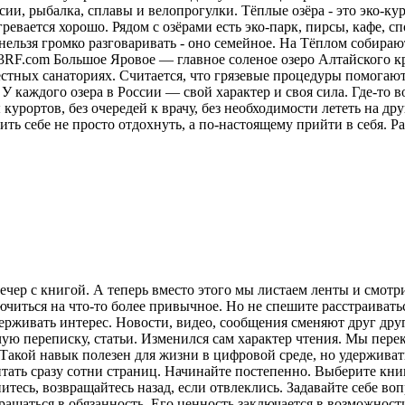
ии, рыбалка, сплавы и велопрогулки. Тёплые озёра - это эко-кур
ревается хорошо. Рядом с озёрами есть эко-парк, пирсы, кафе, 
нельзя громко разговаривать - оно семейное. На Тёплом собираю
23RF.com Большое Яровое — главное соленое озеро Алтайского кр
местных санаториях. Считается, что грязевые процедуры помога
У каждого озера в России — свой характер и своя сила. Где-то в
курортов, без очередей к врачу, без необходимости лететь на друг
ить себе не просто отдохнуть, а по-настоящему прийти в себя.
Ра
ечер с книгой. А теперь вместо этого мы листаем ленты и смот
лючиться на что-то более привычное. Но не спешите расстраива
рживать интерес. Новости, видео, сообщения сменяют друг друг
ую переписку, статьи. Изменился сам характер чтения. Мы пере
акой навык полезен для жизни в цифровой среде, но удерживат
итать сразу сотни страниц. Начинайте постепенно. Выберите кни
питесь, возвращайтесь назад, если отвлеклись. Задавайте себе во
вращаться в обязанность. Его ценность заключается в возможнос