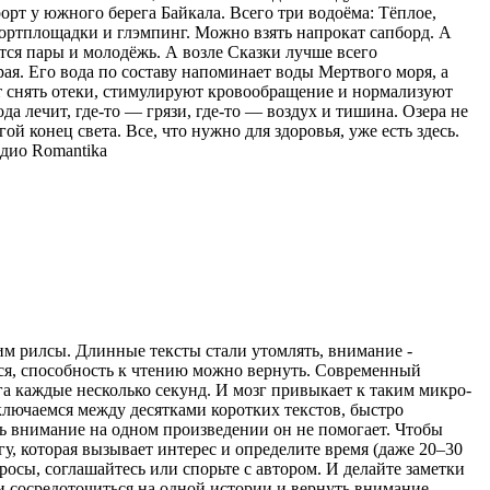
орт у южного берега Байкала. Всего три водоёма: Тёплое,
спортплощадки и глэмпинг. Можно взять напрокат сапборд. А
тся пары и молодёжь. А возле Сказки лучше всего
ая. Его вода по составу напоминает воды Мертвого моря, а
ют снять отеки, стимулируют кровообращение и нормализуют
ода лечит, где-то — грязи, где-то — воздух и тишина. Озера не
ой конец света. Все, что нужно для здоровья, уже есть здесь.
дио Romantika
рим рилсы. Длинные тексты стали утомлять, внимание -
ться, способность к чтению можно вернуть. Современный
а каждые несколько секунд. И мозг привыкает к таким микро-
ключаемся между десятками коротких текстов, быстро
ь внимание на одном произведении он не помогает. Чтобы
гу, которая вызывает интерес и определите время (даже 20–30
просы, соглашайтесь или спорьте с автором. И делайте заметки
ти сосредоточиться на одной истории и вернуть внимание,