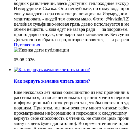
водных развлечений, здесь доступны теплоходные экскурс
Изумрудное и Сказка. Они неглубокие, поэтому вода прог
еще у каждого озера своя специализация: на Изумрудном 
медитировать - людей там совсем мало. Фото: @kviztln/1
целебная сульфидно-иловая грязь давно используется в 
обмен веществ. Сюда едут не загара ради — за здоровьем. 
просто дарят отпуск, они дарят восстановление. Без суеты 
Достаточно выбрать озеро, которое отзовется, — и разреш
Путешествия
05 08 2026
Как вернуть желание читать книги?
Eщё несколько лет назад большинство из нас проводили в
рассеиваться, и после нескольких страниц хочется перек
информационный поток устроен так, чтобы постоянно уде
порциям. При этом, мы по-прежнему много читаем: рабоч
просматриваем информацию и переходим к следующему. Т
вернуть себе способность к чтению, не ставьте цель проч
минут в день будет достаточно). Во время чтения не торо
на полях. А главное, помните, что чтение не должно пре