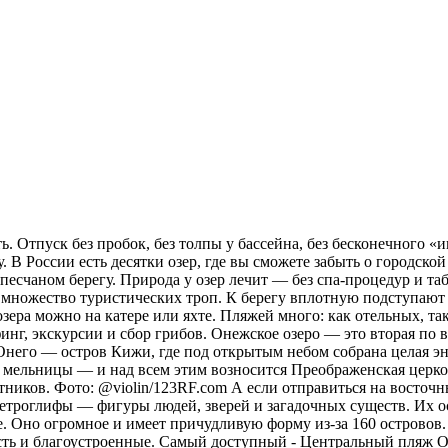
. Отпуск без пробок, без толпы у бассейна, без бесконечного «и
 В России есть десятки озер, где вы сможете забыть о городской
а песчаном берегу. Природа у озер лечит — без спа-процедур и 
х множество туристических троп. К берегу вплотную подступают 
зера можно на катере или яхте. Пляжей много: как отельных, та
рфинг, экскурсии и сбор грибов. Онежское озеро — это вторая п
 Онего — остров Кижи, где под открытым небом собрана целая эн
 мельницы — и над всем этим возносится Преображенская церковь
тников. Фото: @violin/123RF.com А если отправиться на восточн
ы петроглифы — фигуры людей, зверей и загадочных существ. Их 
. Оно огромное и имеет причудливую форму из-за 160 островов.
сть и благоустроенные. Самый доступный - Центральный пляж О