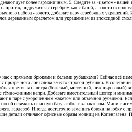
делают дуэт более гармоничным. 5. Следите за «цветом» вашей
напротив, подружится с серебром как с базой, а золото использу
ычного набора - золото, добавьте пару серебряных украшений. И
аллов деревянным браслетом или украшением из эпоксидной смо
 у нас с прямыми брюками и белыми рубашками? Сейчас всё изм
 с прозрачного лонгслива вместо строгой рубашки. В сочетани
койная цветовая палитра (бежевый, молочный, нежно-розовый) вс
но с тёмно-синими капри. Добавьте вместительный шопер и мини
ют в паре с укороченным жакетом или объёмной рубашкой. Если 
особ освежить офисную базу - юбка с характером. Мини с аси
лять гардероб. Иногда достаточно заменить брюки на юбку с пр
ьшие детали отличают офисные образы модниц из Копенгагена, 