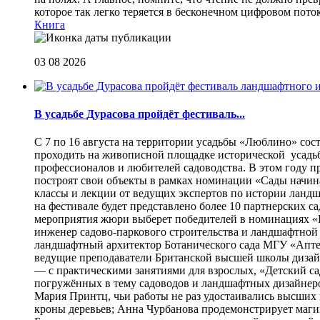
которое так легко теряется в бесконечном цифровом пот
Книга
03 08 2026
В усадьбе Дурасова пройдёт фестиваль...
С 7 по 16 августа на территории усадьбы «Люблино» сос
проходить на живописной площадке исторической усадьбы
профессионалов и любителей садоводства. В этом году п
построят свои объекты в рамках номинации «Сады начина
классы и лекции от ведущих экспертов по истории ланд
на фестивале будет представлено более 10 партнерских с
мероприятия жюри выберет победителей в номинациях «Б
инженер садово-паркового строительства и ландшафтной
ландшафтный архитектор Ботанического сада МГУ «Аптек
ведущие преподаватели Британской высшей школы дизайна
— с практическими занятиями для взрослых, «Детский са
погружённых в тему садоводов и ландшафтных дизайнеров
Мария Принтц, чьи работы не раз удостаивались высших 
кроны деревьев; Анна Чурбанова продемонстрирует маг