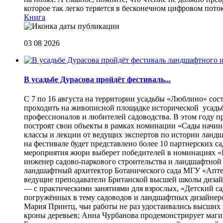
которое так легко теряется в бесконечном цифровом пот
Книга
03 08 2026
В усадьбе Дурасова пройдёт фестиваль...
С 7 по 16 августа на территории усадьбы «Люблино» сос
проходить на живописной площадке исторической усадьбы
профессионалов и любителей садоводства. В этом году п
построят свои объекты в рамках номинации «Сады начина
классы и лекции от ведущих экспертов по истории ланд
на фестивале будет представлено более 10 партнерских с
мероприятия жюри выберет победителей в номинациях «Б
инженер садово-паркового строительства и ландшафтной
ландшафтный архитектор Ботанического сада МГУ «Аптек
ведущие преподаватели Британской высшей школы дизайна
— с практическими занятиями для взрослых, «Детский са
погружённых в тему садоводов и ландшафтных дизайнеров
Мария Принтц, чьи работы не раз удостаивались высших 
кроны деревьев; Анна Чурбанова продемонстрирует маг