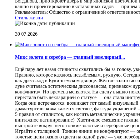
Богданова, приоткроют дверь в мир японской цветочной 
кашпо и проектированию выставочных садов — причём их
Рекламодатель: Общество с ограниченной ответственнос
Стиль жизни
30 07 2026
Микс золота и серебра — главный ювелирный...
Ещё пару лет назад стилисты схватились бы за голову, у
Правило, которое казалось незыблемым, рухнуло. Сегодн
как дресс-код в Букингемском дворце. Жёлтое золото асс
луке считалась эстетическим диссонансом, признаком ду
конфликта». Но времена меняются. На сцену вышло покол
перестала быть декларацией о статусе — она стала инст
Когда они встречаются, возникает тот самый визуальный д
драматургию: кожа кажется светлее, фактура украшений
5 правил от стилистов, как носить металлические украш
винтажное патинирование). Хаотичное смешение глянца и
выстройте вокруг него тонкие золотые и серебряные цепоч
Играйте с толщиной. Тонкие линии не конфликтуют — они
толстые цепи разного цвета на одной руке — уже перебо