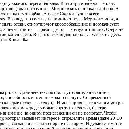
орт у южного берега Байкала. Всего три водоёма: Тёплое,
спортплощадки и глэмпинг. Можно взять напрокат сапборд. А
тся пары и молодёжь. А возле Сказки лучше всего
ая. Его вода по составу напоминает воды Мертвого моря, а
ют снять отеки, стимулируют кровообращение и нормализуют
ода лечит, где-то — грязи, где-то — воздух и тишина. Озера не
ой конец света. Все, что нужно для здоровья, уже есть здесь.
дио Romantika
рим рилсы. Длинные тексты стали утомлять, внимание -
ться, способность к чтению можно вернуть. Современный
а каждые несколько секунд. И мозг привыкает к таким микро-
ключаемся между десятками коротких текстов, быстро
ь внимание на одном произведении он не помогает. Чтобы
гу, которая вызывает интерес и определите время (даже 20–30
просы, соглашайтесь или спорьте с автором. И делайте заметки
ти сосредоточиться на одной истории и вернуть внимание,