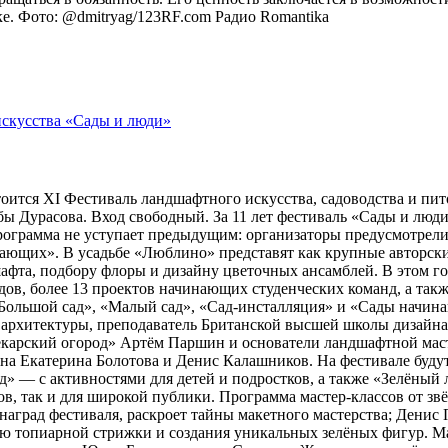
оке. Фото: @dmitryag/123RF.com
Радио Romantika
тоится XI Фестиваль ландшафтного искусства, садоводства и пи
 Дурасова. Вход свободный. За 11 лет фестиваль «Сады и люди»
рограмма не уступает предыдущим: организаторы предусмотрели
ющих». В усадьбе «Люблино» представят как крупные авторские 
шафта, подбору флоры и дизайну цветочных ансамблей. В этом г
адов, более 13 проектов начинающих студенческих команд, а та
ольшой сад», «Малый сад», «Сад-инсталляция» и «Сады начина
 архитектуры, преподаватель Британской высшей школы дизайн
арский огород» Артём Паршин и основатели ландшафтной масте
 Екатерина Болотова и Денис Калашников. На фестивале будут 
д» — с активностями для детей и подростков, а также «Зелёный 
, так и для широкой публики. Программа мастер-классов от зв
наград фестиваля, раскроет тайны макетного мастерства; Дени
ию топиарной стрижки и создания уникальных зелёных фигур. 