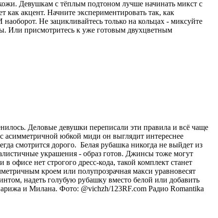
 кожи. Девушкам с тёплым подтоном лучше начинать микст с
ет как акцент. Начните экспериментировать так, как
 наоборот. Не зацикливайтесь только на кольцах - миксуйте
лы. Или присмотритесь к уже готовым двухцветным
енилось. Деловые девушки переписали эти правила и всё чаще
и с асимметричной юбкой миди он выглядит интереснее
егда смотрится дорого. Белая рубашка никогда не выйдет из
малистичные украшения - образ готов. Джинсы тоже могут
в офисе нет строгого дресс-кода, такой комплект станет
мметричным кроем или полупрозрачная макси уравновесят
интом, надеть голубую рубашку вместо белой или добавить
Парижа и Милана. Фото: @vichzh/123RF.com
Радио Romantika