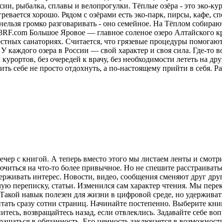
ии, рыбалка, сплавы и велопрогулки. Тёплые озёра - это эко-кур
ревается хорошо. Рядом с озёрами есть эко-парк, пирсы, кафе, 
нельзя громко разговаривать - оно семейное. На Тёплом собираю
23RF.com Большое Яровое — главное соленое озеро Алтайского кр
местных санаториях. Считается, что грязевые процедуры помога
У каждого озера в России — свой характер и своя сила. Где-то в
курортов, без очередей к врачу, без необходимости лететь на друг
ить себе не просто отдохнуть, а по-настоящему прийти в себя.
Ра
ечер с книгой. А теперь вместо этого мы листаем ленты и смот
лючиться на что-то более привычное. Но не спешите расстраива
рживать интерес. Новости, видео, сообщения сменяют друг друг
ую переписку, статьи. Изменился сам характер чтения. Мы пере
акой навык полезен для жизни в цифровой среде, но удерживат
итать сразу сотни страниц. Начинайте постепенно. Выберите кни
питесь, возвращайтесь назад, если отвлеклись. Задавайте себе во
вращаться в обязанность. Его ценность заключается в возможнос