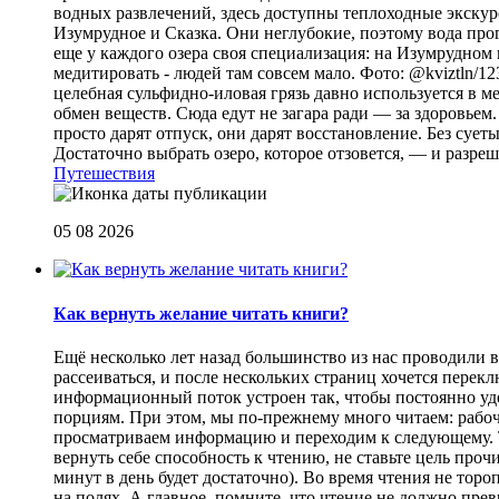
водных развлечений, здесь доступны теплоходные экскурс
Изумрудное и Сказка. Они неглубокие, поэтому вода прог
еще у каждого озера своя специализация: на Изумрудном 
медитировать - людей там совсем мало. Фото: @kviztln/1
целебная сульфидно-иловая грязь давно используется в 
обмен веществ. Сюда едут не загара ради — за здоровьем. 
просто дарят отпуск, они дарят восстановление. Без суеты 
Достаточно выбрать озеро, которое отзовется, — и разреш
Путешествия
05 08 2026
Как вернуть желание читать книги?
Eщё несколько лет назад большинство из нас проводили в
рассеиваться, и после нескольких страниц хочется перек
информационный поток устроен так, чтобы постоянно уде
порциям. При этом, мы по-прежнему много читаем: рабоч
просматриваем информацию и переходим к следующему. Т
вернуть себе способность к чтению, не ставьте цель проч
минут в день будет достаточно). Во время чтения не торо
на полях. А главное, помните, что чтение не должно пре