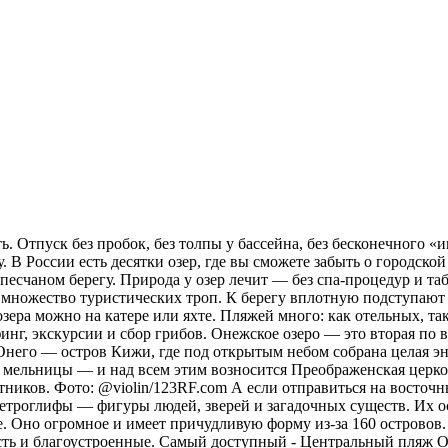
. Отпуск без пробок, без толпы у бассейна, без бесконечного «и
 В России есть десятки озер, где вы сможете забыть о городской
а песчаном берегу. Природа у озер лечит — без спа-процедур и 
х множество туристических троп. К берегу вплотную подступают 
зера можно на катере или яхте. Пляжей много: как отельных, та
рфинг, экскурсии и сбор грибов. Онежское озеро — это вторая п
 Онего — остров Кижи, где под открытым небом собрана целая эн
 мельницы — и над всем этим возносится Преображенская церковь
тников. Фото: @violin/123RF.com А если отправиться на восточн
ы петроглифы — фигуры людей, зверей и загадочных существ. Их 
. Оно огромное и имеет причудливую форму из-за 160 островов.
сть и благоустроенные. Самый доступный - Центральный пляж О