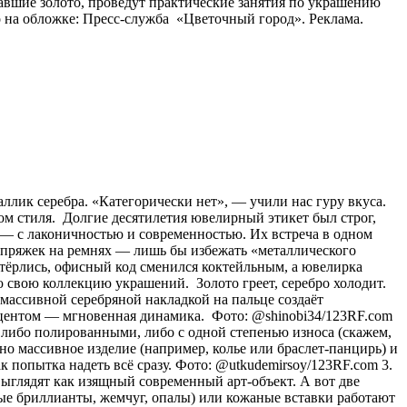
авшие золото, проведут практические занятия по украшению
 на обложке: Пресс-служба «Цветочный город». Реклама.
аллик серебра. «Категорически нет», — учили нас гуру вкуса.
ом стиля. Долгие десятилетия ювелирный этикет был строг,
о) — с лаконичностью и современностью. Их встреча в одном
и пряжек на ремнях — лишь бы избежать «металлического
стёрлись, офисный код сменился коктейльным, а ювелирка
 свою коллекцию украшений. Золото греет, серебро холодит.
с массивной серебряной накладкой на пальце создаёт
акцентом — мгновенная динамика. Фото: @shinobi34/123RF.com
 либо полированными, либо с одной степенью износа (скажем,
о массивное изделие (например, колье или браслет-панцирь) и
к попытка надеть всё сразу. Фото: @utkudemirsoy/123RF.com 3.
ыглядят как изящный современный арт-объект. А вот две
лые бриллианты, жемчуг, опалы) или кожаные вставки работают