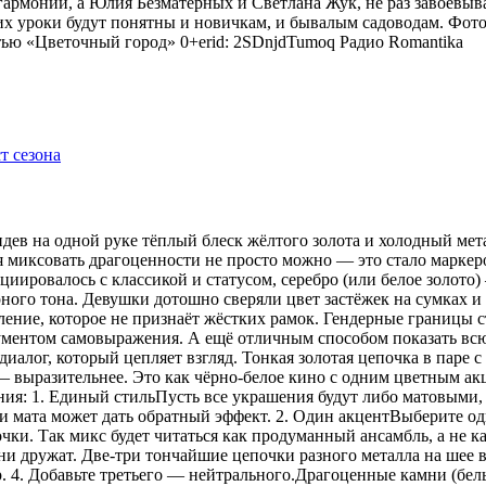
гармонии, а Юлия Безматерных и Светлана Жук, не раз завоёвыв
 уроки будут понятны и новичкам, и бывалым садоводам. Фото
тью «Цветочный город» 0+erid: 2SDnjdTumoq
Радио Romantika
видев на одной руке тёплый блеск жёлтого золота и холодный мет
я миксовать драгоценности не просто можно — это стало маркер
оциировалось с классикой и статусом, серебро (или белое золот
рного тона. Девушки дотошно сверяли цвет застёжек на сумках 
ение, которое не признаёт жёстких рамок. Гендерные границы 
рументом самовыражения. А ещё отличным способом показать всю
иалог, который цепляет взгляд. Тонкая золотая цепочка в паре 
 — выразительнее. Это как чёрно-белое кино с одним цветным 
ения: 1. Единый стильПусть все украшения будут либо матовыми,
 мата может дать обратный эффект. 2. Один акцентВыберите одн
ки. Так микс будет читаться как продуманный ансамбль, а не ка
 дружат. Две-три тончайшие цепочки разного металла на шее в
р. 4. Добавьте третьего — нейтрального.Драгоценные камни (бе