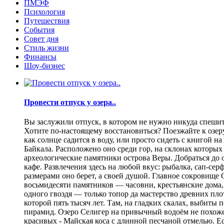
ПМЭФ
Психология
Путешествия
События
Совет дня
Стиль жизни
Финансы
Шоу-бизнес
Провести отпуск у озера..
Вы заслужили отпуск, в котором не нужно никуда спешить
Хотите по-настоящему восстановиться? Поезжайте к озеру.
как солнце садится в воду, или просто сидеть с книгой н
Байкала. Расположено оно среди гор, на склонах которы
археологические памятники острова Веры. Добраться до о
кафе. Развлечения здесь на любой вкус: рыбалка, сап-се
размерами оно берет, а своей душой. Главное сокровище
восьмидесяти памятников — часовни, крестьянские дома,
одного гвоздя — только топор да мастерство древних пло
которой пять тысяч лет. Там, на гладких скалах, выбит
пирамид. Озеро Селигер на привычный водоём не похоже
красивых - Майская коса с длинной песчаной отмелью. Е