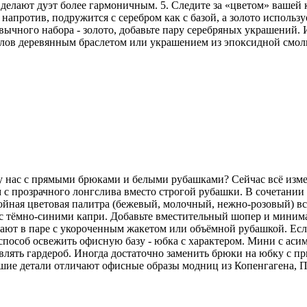
делают дуэт более гармоничным. 5. Следите за «цветом» вашей
напротив, подружится с серебром как с базой, а золото использу
ычного набора - золото, добавьте пару серебряных украшений. И
аллов деревянным браслетом или украшением из эпоксидной смо
 у нас с прямыми брюками и белыми рубашками? Сейчас всё изм
 с прозрачного лонгслива вместо строгой рубашки. В сочетани
койная цветовая палитра (бежевый, молочный, нежно-розовый) вс
но с тёмно-синими капри. Добавьте вместительный шопер и мини
ют в паре с укороченным жакетом или объёмной рубашкой. Если 
особ освежить офисную базу - юбка с характером. Мини с аси
лять гардероб. Иногда достаточно заменить брюки на юбку с пр
ьшие детали отличают офисные образы модниц из Копенгагена, 