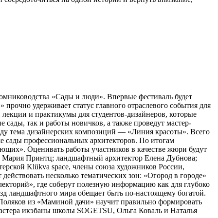
томниководства «Сады и люди». Впервые фестиваль будет
 прочно удерживает статус главного отраслевого события для
 лекции и практикумы для студентов-дизайнеров, которые
сады, так и работы новичков, а также проведут мастер-
оду тема дизайнерских композиций — «Линия красоты». Всего
кже сады профессиональных архитекторов. По итогам
ющих». Оценивать работы участников в качестве жюри будут
а Мария Принтц; ландшафтный архитектор Елена Дубнова;
рской Klükva space, члены союза художников России,
действовать несколько тематических зон: «Огород в городе»
лекторий», где соберут полезную информацию как для глубоко
ёзд ландшафтного мира обещает быть по-настоящему богатой.
с Поляков из «Маминой дачи» научит правильно формировать
Мастера икэбаны школы SOGETSU, Ольга Коваль и Наталья