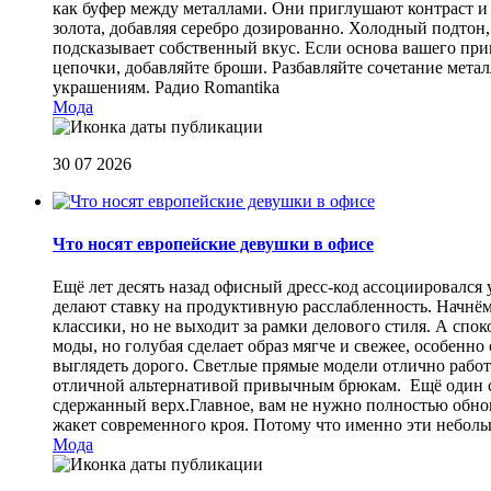
как буфер между металлами. Они приглушают контраст и 
золота, добавляя серебро дозированно. Холодный подтон, 
подсказывает собственный вкус. Если основа вашего прив
цепочки, добавляйте броши. Разбавляйте сочетание мет
украшениям.
Радио Romantika
Мода
30 07 2026
Что носят европейские девушки в офисе
Ещё лет десять назад офисный дресс-код ассоциировался
делают ставку на продуктивную расслабленность. Начнём
классики, но не выходит за рамки делового стиля. А спо
моды, но голубая сделает образ мягче и свежее, особен
выглядеть дорого. Светлые прямые модели отлично работа
отличной альтернативой привычным брюкам. Ещё один сп
сдержанный верх.Главное, вам не нужно полностью обнов
жакет современного кроя. Потому что именно эти небол
Мода