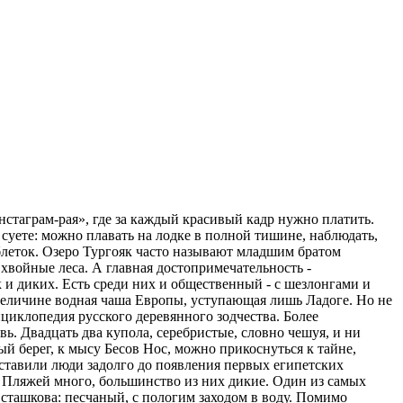
нстаграм-рая», где за каждый красивый кадр нужно платить.
 суете: можно плавать на лодке в полной тишине, наблюдать,
таблеток. Озеро Тургояк часто называют младшим братом
хвойные леса. А главная достопримечательность -
к и диких. Есть среди них и общественный - с шезлонгами и
о величине водная чаша Европы, уступающая лишь Ладоге. Но не
циклопедия русского деревянного зодчества. Более
. Двадцать два купола, серебристые, словно чешуя, и ни
ый берег, к мысу Бесов Нос, можно прикоснуться к тайне,
оставили люди задолго до появления первых египетских
 Пляжей много, большинство из них дикие. Один из самых
сташкова: песчаный, с пологим заходом в воду. Помимо