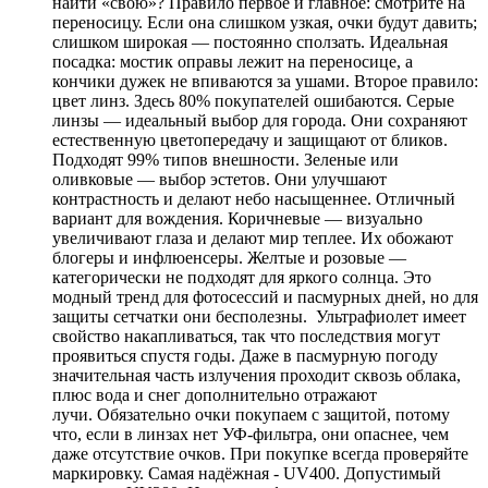
найти «свою»? Правило первое и главное: смотрите на
переносицу. Если она слишком узкая, очки будут давить;
слишком широкая — постоянно сползать. Идеальная
посадка: мостик оправы лежит на переносице, а
кончики дужек не впиваются за ушами. Второе правило:
цвет линз. Здесь 80% покупателей ошибаются. Серые
линзы — идеальный выбор для города. Они сохраняют
естественную цветопередачу и защищают от бликов.
Подходят 99% типов внешности. Зеленые или
оливковые — выбор эстетов. Они улучшают
контрастность и делают небо насыщеннее. Отличный
вариант для вождения. Коричневые — визуально
увеличивают глаза и делают мир теплее. Их обожают
блогеры и инфлюенсеры. Желтые и розовые —
категорически не подходят для яркого солнца. Это
модный тренд для фотосессий и пасмурных дней, но для
защиты сетчатки они бесполезны. Ультрафиолет имеет
свойство накапливаться, так что последствия могут
проявиться спустя годы. Даже в пасмурную погоду
значительная часть излучения проходит сквозь облака,
плюс вода и снег дополнительно отражают
лучи. Обязательно очки покупаем с защитой, потому
что, если в линзах нет УФ-фильтра, они опаснее, чем
даже отсутствие очков. При покупке всегда проверяйте
маркировку. Самая надёжная - UV400. Допустимый