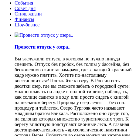
События
Совет дня
Стиль жизни
Финансы
Шоу-бизнес
Провести отпуск у озера..
Вы заслужили отпуск, в котором не нужно никуда
спешить. Отпуск без пробок, без толпы у бассейна, без
бесконечного «инстаграм-рая», где за каждый красивый
кадр нужно платить. Хотите по-настоящему
восстановиться? Поезжайте к озеру. В России есть
десятки озер, где вы сможете забыть о городской суете:
можно плавать на лодке в полной тишине, наблюдать,
как солнце садится в воду, или просто сидеть с книгой
на песчаном берегу. Природа у озер лечит — без спа-
процедур и таблеток. Озеро Тургояк часто называют
младшим братом Байкала. Расположено оно среди гор,
на склонах которых множество туристических троп. К
берегу вплотную подступают хвойные леса. А главная
достопримечательность - археологические памятники
острова Веры. Добраться до озера можно на катере или