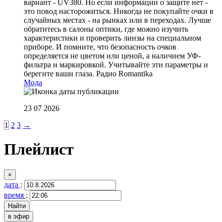
вариант - UV380. Но если информации о защите нет -
это повод насторожиться. Никогда не покупайте очки в
случайных местах - на рынках или в переходах. Лучше
обратитесь в салоны оптики, где можно изучить
характеристики и проверить линзы на специальном
приборе. И помните, что безопасность очков
определяется не цветом или ценой, а наличием УФ-
фильтра и маркировкой. Учитывайте эти параметры и
берегите ваши глаза.
Радио Romantika
Мода
23 07 2026
1
2
3
→
Плейлист
×
дата
:
время
:
в эфир