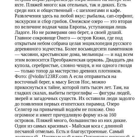
яхте. Пляжей много: как отельных, так и диких. Есть
среди них и общественный - с шезлонгами и кафе.
Развлечения здесь на любой вкус: рыбалка, сап-серфинг,
экскурсии и сбор грибов. Онежское озеро — это вторая
по величине водная чаша Европы, уступающая лишь
Ладоге. Но не размерами оно берет, а своей душой.
Главное сокровище Онего — остров Кижи, где под
открытым небом собрана целая энциклопедия русского
деревянного зодчества. Более восьмидесяти памятников
— часовни, крестьянские дома, мельницы — и над всем
этим возносится Преображенская церковь. Двадцать два
купола, серебристые, словно чешуя, и ни одного гвоздя
— только топор да мастерство древних плотников.
Фото: @violin/123RF.com А если отправиться на
восточный берег, к мысу Бесов Нос, можно
прикоснуться к тайне, которой пять тысяч лет. Там, на
гладких скалах, выбиты петроглифы — фигуры людей,
зверей и загадочных существ. Их оставили люди задолго
до появления первых египетских пирамид. Озеро
Селигер на привычный водоём не похоже. Оно
огромное и имеет причудливую форму из-за 160
островов. Пляжей много, большинство из них дикие.
Один из самых красивых - Майская коса с длинной
песчаной отмелью. Есть и благоустроенные. Самый
доступный - Центральный пляж Осташкова: песчаный, с