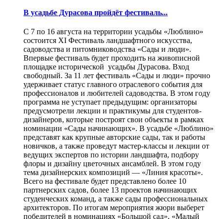
В усадьбе Дурасова пройдёт фестиваль...
С 7 по 16 августа на территории усадьбы «Люблино»
состоится XI Фестиваль ландшафтного искусства,
садоводства и питомниководства «Сады и люди».
Впервые фестиваль будет проходить на живописной
площадке исторической усадьбы Дурасова. Вход
свободный. За 11 лет фестиваль «Сады и люди» прочно
удерживает статус главного отраслевого события для
профессионалов и любителей садоводства. В этом году
программа не уступает предыдущим: организаторы
предусмотрели лекции и практикумы для студентов-
дизайнеров, которые построят свои объекты в рамках
номинации «Сады начинающих». В усадьбе «Люблино»
представят как крупные авторские сады, так и работы
новичков, а также проведут мастер-классы и лекции от
ведущих экспертов по истории ландшафта, подбору
флоры и дизайну цветочных ансамблей. В этом году
тема дизайнерских композиций — «Линия красоты».
Всего на фестивале будет представлено более 10
партнерских садов, более 13 проектов начинающих
студенческих команд, а также сады профессиональных
архитекторов. По итогам мероприятия жюри выберет
победителей в номинациях «Большой сад», «Малый