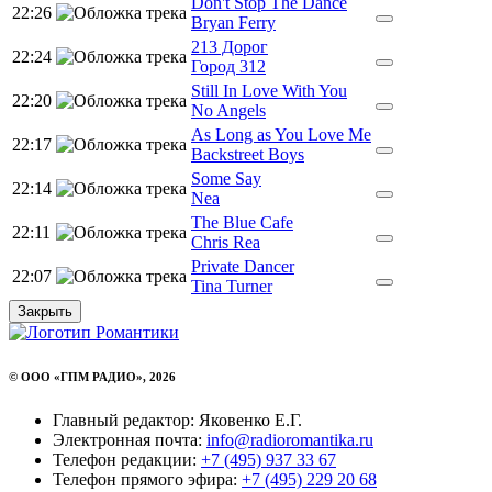
Don't Stop The Dance
22:26
Bryan Ferry
213 Дорог
22:24
Город 312
Still In Love With You
22:20
No Angels
As Long as You Love Me
22:17
Backstreet Boys
Some Say
22:14
Nea
The Blue Cafe
22:11
Chris Rea
Private Dancer
22:07
Tina Turner
Закрыть
© ООО «ГПМ РАДИО», 2026
Главный редактор: Яковенко Е.Г.
Электронная почта:
info@radioromantika.ru
Телефон редакции:
+7 (495) 937 33 67
Телефон прямого эфира:
+7 (495) 229 20 68