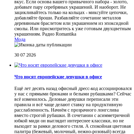
вкус. Если основа вашего привычного набора - золото,
добавьте пару серебряных украшений. И наоборот. Не
зацикливайтесь только на кольцах - миксуйте цепочки,
добавляйте броши. Разбавляйте сочетание металлов
деревянным браслетом или украшением из эпоксидной
смолы. Или присмотритесь к уже готовым двухцветным
украшениям.
Радио Romantika
Мода
30 07 2026
Что носят европейские девушки в офисе
Ещё лет десять назад офисный дресс-код ассоциировался
у нас с прямыми брюками и белыми рубашками? Сейчас
всё изменилось. Деловые девушки переписали эти
правила и всё чаще делают ставку на продуктивную
расслабленность. Начнём с прозрачного лонгслива
вместо строгой рубашки. В сочетании с асимметричной
юбкой миди он выглядит интереснее классики, но не
выходит за рамки делового стиля. А спокойная цветовая
палитра (бежевый, молочный, нежно-розовый) всегда