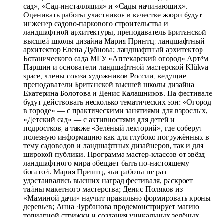
сад», «Сад-инсталляция» и «Сады начинающих».
Оценивать работы участников в качестве жюри будут
инженер садово-паркового строительства и
ландшафтной архитектуры, преподаватель Британской
высшей школы дизайна Мария Принтц; ландшафтный
архитектор Елена Дубнова; ландшафтный архитектор
Ботанического сада МГУ «Аптекарский огород» Артём
Паршин и основатели ландшафтной мастерской Klükva
space, члены союза художников России, ведущие
преподаватели Британской высшей школы дизайна
Екатерина Болотова и Денис Калашников. На фестивале
будут действовать несколько тематических зон: «Огород
в городе» — с практическими занятиями для взрослых,
«Детский сад» — с активностями для детей и
подростков, а также «Зелёный лекторий», где соберут
полезную информацию как для глубоко погружённых в
тему садоводов и ландшафтных дизайнеров, так и для
широкой публики. Программа мастер-классов от звёзд
ландшафтного мира обещает быть по-настоящему
богатой. Мария Принтц, чьи работы не раз
удостаивались высших наград фестиваля, раскроет
тайны макетного мастерства; Денис Поляков из
«Маминой дачи» научит правильно формировать кроны
деревьев; Анна Чурбанова продемонстрирует магию
топиарной стрижки и создания уникальных зелёных