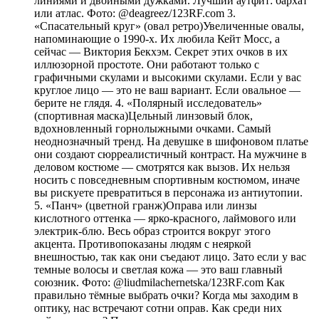
линиями и двойными дужками. Лучший аутфит: бархат
или атлас. Фото: @deagreez/123RF.com 3.
«Спасательный круг» (овал ретро)Увеличенные овалы,
напоминающие о 1990-х. Их любила Кейт Мосс, а
сейчас — Виктория Бекхэм. Секрет этих очков в их
иллюзорной простоте. Они работают только с
графичными скулами и высокими скулами. Если у вас
круглое лицо — это не ваш вариант. Если овальное —
берите не глядя. 4. «Полярный исследователь»
(спортивная маска)Цельный линзовый блок,
вдохновленный горнолыжными очками. Самый
неоднозначный тренд. На девушке в шифоновом платье
они создают сюрреалистичный контраст. На мужчине в
деловом костюме — смотрятся как вызов. Их нельзя
носить с повседневным спортивным костюмом, иначе
вы рискуете превратиться в персонажа из антиутопии.
5. «Панч» (цветной гранж)Оправа или линзы
кислотного оттенка — ярко-красного, лаймового или
электрик-блю. Весь образ строится вокруг этого
акцента. Противопоказаны людям с неяркой
внешностью, так как они съедают лицо. Зато если у вас
темные волосы и светлая кожа — это ваш главный
союзник. Фото: @liudmilachernetska/123RF.com Как
правильно тёмные выбрать очки? Когда мы заходим в
оптику, нас встречают сотни оправ. Как среди них