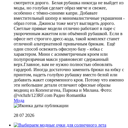
смотрится дорого. Белая рубашка никогда не выйдет из
моды, но голубая сделает образ мягче и свежее,
особенно с тёмно-синими капри. Добавьте
вместительный шопер и минималистичные украшения -
образ готов. Джинсы тоже могут выглядеть дорого.
Светлые прямые модели отлично работают в паре с
укороченным жакетом или объёмной рубашкой. Если в
офисе нет строгого дресс-кода, такой комплект станет
отличной альтернативой привычным брюкам. Ещё
один способ освежить офисную базу - юбка с
характером. Мини с асимметричным кроем или
полупрозрачная макси уравновесят сдержанный
верх.Главное, вам не нужно полностью обновлять
гардероб. Иногда достаточно заменить брюки на юбку с
принтом, надеть голубую рубашку вместо белой или
добавить жакет современного кроя. Потому что именно
эти небольшие детали отличают офисные образы
модниц из Копенгагена, Парижа и Милана. Фото:
@vichzh/123RF.com
Радио Romantika
Мода
28 07 2026