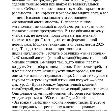
сделали темные очки признаком интеллектуальной
элиты. Сейчас очки носят для того, чтобы скрыться от
реальности. Это «эффект зеркала»: вы видите всех, а вас
— нет. Психологи называют это состоянием
«безопасной анонимности». В переполненном
мегаполисе, где каждый второй смотрит в экран, очки
создают личное пространство. Вы не обязаны никому
улыбаться, не должны поддерживать зрительный
контакт в метро. Это защита от информационной
перегрузки. Модные тенденции в оправах летом 2026
года Тренды этого года — про эмоции и
индивидуальность. Забудьте о безликих «универсалах».
1. «Стальной ангел» (тонкий металл)Оправы толщиной
меньше спички. Выглядят так, будто линзы парят в
воздухе. Это выбор минималистов. Такие очки требуют
идеального цвета кожи и ухоженных бровей, так как
они максимально открывают лицо. Сочетать их лучше с
грубым свитером крупной вязки или косухой — игра
фактур. 2. «Вдова Клико» (драматичный кошачий
глаз)Острый, высокий угол, выходящий далеко за виски.
Они делают скулы графичными. История этой формы
уходит корнями в 1950-е, когда Одри Хепберн в
«Завтраке у Тиффани» носила именно такие. В 2026-м
они вернулись в агрессивном ключе — с рваными