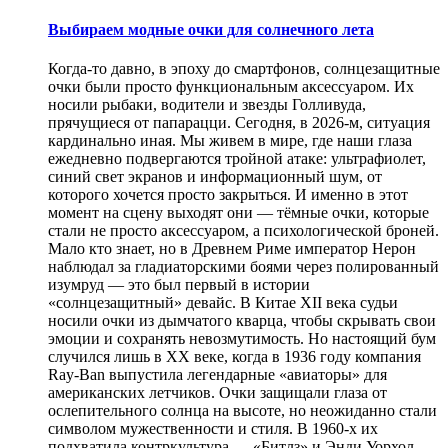
Выбираем модные очки для солнечного лета
Когда-то давно, в эпоху до смартфонов, солнцезащитные
очки были просто функциональным аксессуаром. Их
носили рыбаки, водители и звезды Голливуда,
прячущиеся от папарацци. Сегодня, в 2026-м, ситуация
кардинально иная. Мы живем в мире, где наши глаза
ежедневно подвергаются тройной атаке: ультрафиолет,
синий свет экранов и информационный шум, от
которого хочется просто закрыться. И именно в этот
момент на сцену выходят они — тёмные очки, которые
стали не просто аксессуаром, а психологической броней.
Мало кто знает, но в Древнем Риме император Нерон
наблюдал за гладиаторскими боями через полированный
изумруд — это был первый в истории
«солнцезащитный» девайс. В Китае XII века судьи
носили очки из дымчатого кварца, чтобы скрывать свои
эмоции и сохранять невозмутимость. Но настоящий бум
случился лишь в XX веке, когда в 1936 году компания
Ray-Ban выпустила легендарные «авиаторы» для
американских летчиков. Очки защищали глаза от
ослепительного солнца на высоте, но неожиданно стали
символом мужественности и стиля. В 1960-х их
подхватила контркультура — «Битлз» и Энди Уорхол