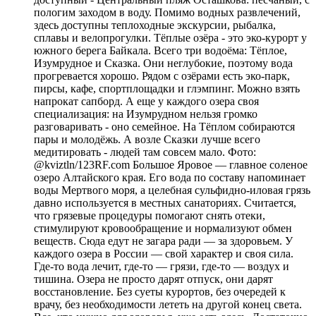
пологим заходом в воду. Помимо водных развлечений,
здесь доступны теплоходные экскурсии, рыбалка,
сплавы и велопрогулки. Тёплые озёра - это эко-курорт у
южного берега Байкала. Всего три водоёма: Тёплое,
Изумрудное и Сказка. Они неглубокие, поэтому вода
прогревается хорошо. Рядом с озёрами есть эко-парк,
пирсы, кафе, спортплощадки и глэмпинг. Можно взять
напрокат сапборд. А еще у каждого озера своя
специализация: на Изумрудном нельзя громко
разговаривать - оно семейное. На Тёплом собираются
пары и молодёжь. А возле Сказки лучше всего
медитировать - людей там совсем мало. Фото:
@kviztln/123RF.com Большое Яровое — главное соленое
озеро Алтайского края. Его вода по составу напоминает
воды Мертвого моря, а целебная сульфидно-иловая грязь
давно используется в местных санаториях. Считается,
что грязевые процедуры помогают снять отеки,
стимулируют кровообращение и нормализуют обмен
веществ. Сюда едут не загара ради — за здоровьем. У
каждого озера в России — свой характер и своя сила.
Где-то вода лечит, где-то — грязи, где-то — воздух и
тишина. Озера не просто дарят отпуск, они дарят
восстановление. Без суеты курортов, без очередей к
врачу, без необходимости лететь на другой конец света.