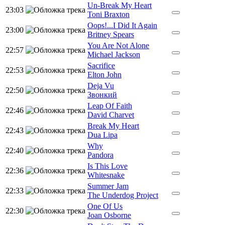
Un-Break My Heart
23:03
Toni Braxton
Oops!...I Did It Again
23:00
Britney Spears
You Are Not Alone
22:57
Michael Jackson
Sacrifice
22:53
Elton John
Deja Vu
22:50
Звонкий
Leap Of Faith
22:46
David Charvet
Break My Heart
22:43
Dua Lipa
Why
22:40
Pandora
Is This Love
22:36
Whitesnake
Summer Jam
22:33
The Underdog Project
One Of Us
22:30
Joan Osborne