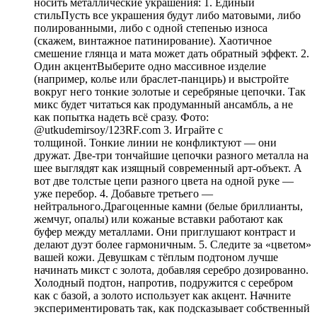
носить металлические украшения: 1. Единый
стильПусть все украшения будут либо матовыми, либо
полированными, либо с одной степенью износа
(скажем, винтажное патинирование). Хаотичное
смешение глянца и мата может дать обратный эффект. 2.
Один акцентВыберите одно массивное изделие
(например, колье или браслет-панцирь) и выстройте
вокруг него тонкие золотые и серебряные цепочки. Так
микс будет читаться как продуманный ансамбль, а не
как попытка надеть всё сразу. Фото:
@utkudemirsoy/123RF.com 3. Играйте с
толщиной. Тонкие линии не конфликтуют — они
дружат. Две-три тончайшие цепочки разного металла на
шее выглядят как изящный современный арт-объект. А
вот две толстые цепи разного цвета на одной руке —
уже перебор. 4. Добавьте третьего —
нейтрального.Драгоценные камни (белые бриллианты,
жемчуг, опалы) или кожаные вставки работают как
буфер между металлами. Они приглушают контраст и
делают дуэт более гармоничным. 5. Следите за «цветом»
вашей кожи. Девушкам с тёплым подтоном лучше
начинать микст с золота, добавляя серебро дозированно.
Холодный подтон, напротив, подружится с серебром
как с базой, а золото использует как акцент. Начните
экспериментировать так, как подсказывает собственный