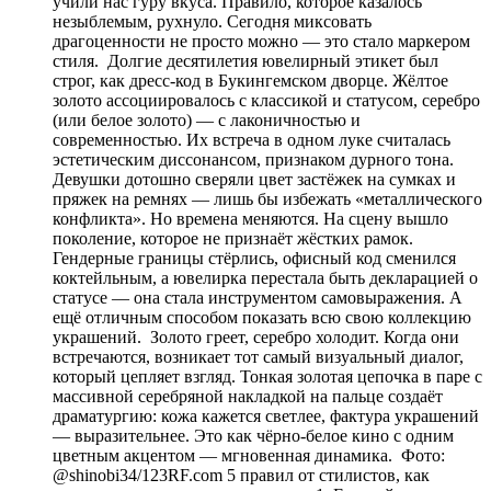
учили нас гуру вкуса. Правило, которое казалось
незыблемым, рухнуло. Сегодня миксовать
драгоценности не просто можно — это стало маркером
стиля. Долгие десятилетия ювелирный этикет был
строг, как дресс-код в Букингемском дворце. Жёлтое
золото ассоциировалось с классикой и статусом, серебро
(или белое золото) — с лаконичностью и
современностью. Их встреча в одном луке считалась
эстетическим диссонансом, признаком дурного тона.
Девушки дотошно сверяли цвет застёжек на сумках и
пряжек на ремнях — лишь бы избежать «металлического
конфликта». Но времена меняются. На сцену вышло
поколение, которое не признаёт жёстких рамок.
Гендерные границы стёрлись, офисный код сменился
коктейльным, а ювелирка перестала быть декларацией о
статусе — она стала инструментом самовыражения. А
ещё отличным способом показать всю свою коллекцию
украшений. Золото греет, серебро холодит. Когда они
встречаются, возникает тот самый визуальный диалог,
который цепляет взгляд. Тонкая золотая цепочка в паре с
массивной серебряной накладкой на пальце создаёт
драматургию: кожа кажется светлее, фактура украшений
— выразительнее. Это как чёрно-белое кино с одним
цветным акцентом — мгновенная динамика. Фото:
@shinobi34/123RF.com 5 правил от стилистов, как