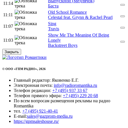
Выпускной (Медлячок)
11:14
Баста
Old School Romance
11:11
Celestal feat. Grynn & Rachel Pearl
Sing
11:07
Travis
Show Me The Meaning Of Being
11:03
Lonely
Backstreet Boys
Закрыть
© ООО «ГПМ РАДИО», 2026
Главный редактор: Яковенко Е.Г.
Электронная почта:
info@radioromantika.ru
Телефон редакции:
+7 (495) 937 33 67
Телефон прямого эфира:
+7 (495) 229 20 68
По всем вопросам размещения рекламы на радио
Romantika
тел.
+7 (495) 921-40-41
E-mail:
sales@gazprom-media.ru
https://gpmsaleshouse.ru/