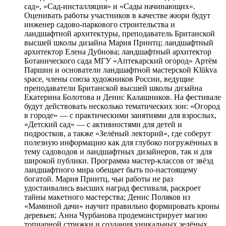
сад», «Сад-инсталляция» и «Сады начинающих».
Оценивать работы участников в качестве жюри будут
инженер садово-паркового строительства и
ландшафтной архитектуры, преподаватель Британской
высшей школы дизайна Мария Принтц; ландшафтный
архитектор Елена Дубнова; ландшафтный архитектор
Ботанического сада МГУ «Аптекарский огород» Артём
Паршин и основатели ландшафтной мастерской Klükva
space, члены союза художников России, ведущие
преподаватели Британской высшей школы дизайна
Екатерина Болотова и Денис Калашников. На фестивале
будут действовать несколько тематических зон: «Огород
в городе» — с практическими занятиями для взрослых,
«Детский сад» — с активностями для детей и
подростков, а также «Зелёный лекторий», где соберут
полезную информацию как для глубоко погружённых в
тему садоводов и ландшафтных дизайнеров, так и для
широкой публики. Программа мастер-классов от звёзд
ландшафтного мира обещает быть по-настоящему
богатой. Мария Принтц, чьи работы не раз
удостаивались высших наград фестиваля, раскроет
тайны макетного мастерства; Денис Поляков из
«Маминой дачи» научит правильно формировать кроны
деревьев; Анна Чурбанова продемонстрирует магию
топиарной стрижки и создания уникальных зелёных