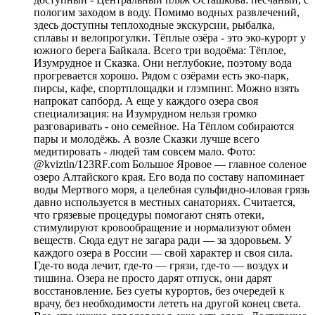
пологим заходом в воду. Помимо водных развлечений,
здесь доступны теплоходные экскурсии, рыбалка,
сплавы и велопрогулки. Тёплые озёра - это эко-курорт у
южного берега Байкала. Всего три водоёма: Тёплое,
Изумрудное и Сказка. Они неглубокие, поэтому вода
прогревается хорошо. Рядом с озёрами есть эко-парк,
пирсы, кафе, спортплощадки и глэмпинг. Можно взять
напрокат сапборд. А еще у каждого озера своя
специализация: на Изумрудном нельзя громко
разговаривать - оно семейное. На Тёплом собираются
пары и молодёжь. А возле Сказки лучше всего
медитировать - людей там совсем мало. Фото:
@kviztln/123RF.com Большое Яровое — главное соленое
озеро Алтайского края. Его вода по составу напоминает
воды Мертвого моря, а целебная сульфидно-иловая грязь
давно используется в местных санаториях. Считается,
что грязевые процедуры помогают снять отеки,
стимулируют кровообращение и нормализуют обмен
веществ. Сюда едут не загара ради — за здоровьем. У
каждого озера в России — свой характер и своя сила.
Где-то вода лечит, где-то — грязи, где-то — воздух и
тишина. Озера не просто дарят отпуск, они дарят
восстановление. Без суеты курортов, без очередей к
врачу, без необходимости лететь на другой конец света.