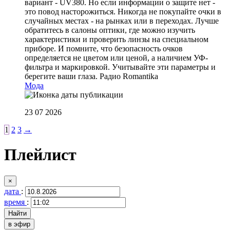
вариант - UV380. Но если информации о защите нет -
это повод насторожиться. Никогда не покупайте очки в
случайных местах - на рынках или в переходах. Лучше
обратитесь в салоны оптики, где можно изучить
характеристики и проверить линзы на специальном
приборе. И помните, что безопасность очков
определяется не цветом или ценой, а наличием УФ-
фильтра и маркировкой. Учитывайте эти параметры и
берегите ваши глаза.
Радио Romantika
Мода
23 07 2026
1
2
3
→
Плейлист
×
дата
:
время
:
в эфир