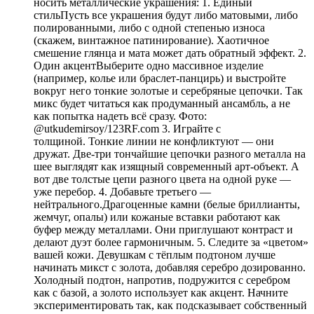
носить металлические украшения: 1. Единый
стильПусть все украшения будут либо матовыми, либо
полированными, либо с одной степенью износа
(скажем, винтажное патинирование). Хаотичное
смешение глянца и мата может дать обратный эффект. 2.
Один акцентВыберите одно массивное изделие
(например, колье или браслет-панцирь) и выстройте
вокруг него тонкие золотые и серебряные цепочки. Так
микс будет читаться как продуманный ансамбль, а не
как попытка надеть всё сразу. Фото:
@utkudemirsoy/123RF.com 3. Играйте с
толщиной. Тонкие линии не конфликтуют — они
дружат. Две-три тончайшие цепочки разного металла на
шее выглядят как изящный современный арт-объект. А
вот две толстые цепи разного цвета на одной руке —
уже перебор. 4. Добавьте третьего —
нейтрального.Драгоценные камни (белые бриллианты,
жемчуг, опалы) или кожаные вставки работают как
буфер между металлами. Они приглушают контраст и
делают дуэт более гармоничным. 5. Следите за «цветом»
вашей кожи. Девушкам с тёплым подтоном лучше
начинать микст с золота, добавляя серебро дозированно.
Холодный подтон, напротив, подружится с серебром
как с базой, а золото использует как акцент. Начните
экспериментировать так, как подсказывает собственный