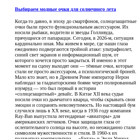
Выбираем модные очки для солнечного лета
Когда-то давно, в эпоху до смартфонов, солнцезащитные
очки были просто функциональным аксессуаром. Их
носили рыбаки, водители и звезды Голливуда,
прячущиеся от папарацци. Сегодня, в 2026-м, ситуация
кардинально иная. Мы живем в мире, где наши глаза
ежедневно подвергаются тройной атаке: ультрафиолет,
синий свет экранов и информационный шум, от
которого хочется просто закрыться. И именно в этот
момент на сцену выходят они — тёмные очки, которые
стали не просто аксессуаром, а психологической броней.
Мало кто знает, но в Древнем Риме император Нерон
наблюдал за гладиаторскими боями через полированный
изумруд — это был первый в истории
«солнцезащитный» девайс. В Китае XII века судьи
носили очки из дымчатого кварца, чтобы скрывать свои
эмоции и сохранять невозмутимость. Но настоящий бум
случился лишь в XX веке, когда в 1936 году компания
Ray-Ban выпустила легендарные «авиаторы» для
американских летчиков. Очки защищали глаза от
ослепительного солнца на высоте, но неожиданно стали
символом мужественности и стиля. В 1960-х их
подхватила контркультура — «Битлз» и Энди Уорхол