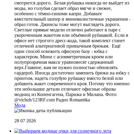
смотрится дорого. Белая рубашка никогда не выйдет из
моды, но голубая сделает образ мягче и свежее,
особенно с тёмно-синими капри. Добавьте
вместительный шопер и минималистичные украшения -
образ готов. Джинсы тоже могут выглядеть дорого.
Светлые прямые модели отлично работают в паре с
укороченным жакетом или объёмной рубашкой. Если в
офисе нет строгого дресс-кода, такой комплект станет
отличной альтернативой привычным брюкам. Ещё
один способ освежить офисную базу - юбка с
характером. Мини с асимметричным кроем или
полупрозрачная макси уравновесят сдержанный
верх.Главное, вам не нужно полностью обновлять
гардероб. Иногда достаточно заменить брюки на юбку с
принтом, надеть голубую рубашку вместо белой или
добавить жакет современного кроя. Потому что именно
эти небольшие детали отличают офисные образы
модниц из Копенгагена, Парижа и Милана. Фото:
@vichzh/123RF.com
Радио Romantika
Мода
28 07 2026