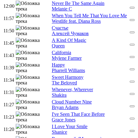
Never Be The Same Again
12:00
Melanie C
When You Tell Me That You Love Me
11:57
Westlife feat. Diana Ross
Счастье
11:50
Алексей Чумаков
A Kind Of Magic
11:45
Queen
California
11:43
Mylene Farmer
Happy
11:39
Pharrell Williams
Sweet Harmony
11:34
The Beloved
Whenever, Wherever
11:31
Shakira
Cloud Number Nine
11:27
Bryan Adams
I've Seen That Face Before
11:23
Grace Jones
I Love Your Smile
11:20
Shanice