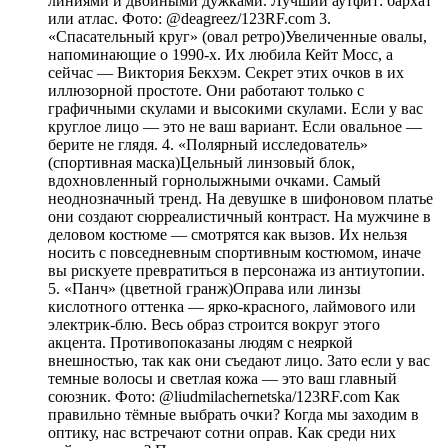
линиями и двойными дужками. Лучший аутфит: бархат
или атлас. Фото: @deagreez/123RF.com 3.
«Спасательный круг» (овал ретро)Увеличенные овалы,
напоминающие о 1990-х. Их любила Кейт Мосс, а
сейчас — Виктория Бекхэм. Секрет этих очков в их
иллюзорной простоте. Они работают только с
графичными скулами и высокими скулами. Если у вас
круглое лицо — это не ваш вариант. Если овальное —
берите не глядя. 4. «Полярный исследователь»
(спортивная маска)Цельный линзовый блок,
вдохновленный горнолыжными очками. Самый
неоднозначный тренд. На девушке в шифоновом платье
они создают сюрреалистичный контраст. На мужчине в
деловом костюме — смотрятся как вызов. Их нельзя
носить с повседневным спортивным костюмом, иначе
вы рискуете превратиться в персонажа из антиутопии.
5. «Панч» (цветной гранж)Оправа или линзы
кислотного оттенка — ярко-красного, лаймового или
электрик-блю. Весь образ строится вокруг этого
акцента. Противопоказаны людям с неяркой
внешностью, так как они съедают лицо. Зато если у вас
темные волосы и светлая кожа — это ваш главный
союзник. Фото: @liudmilachernetska/123RF.com Как
правильно тёмные выбрать очки? Когда мы заходим в
оптику, нас встречают сотни оправ. Как среди них