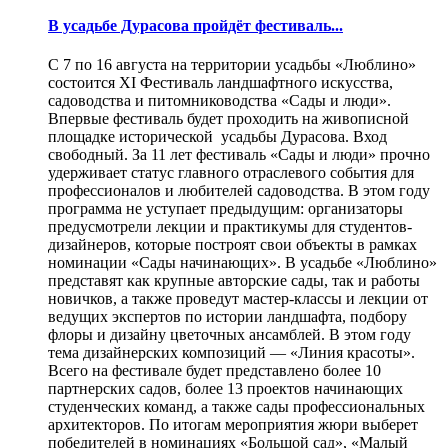
В усадьбе Дурасова пройдёт фестиваль...
С 7 по 16 августа на территории усадьбы «Люблино»
состоится XI Фестиваль ландшафтного искусства,
садоводства и питомниководства «Сады и люди».
Впервые фестиваль будет проходить на живописной
площадке исторической усадьбы Дурасова. Вход
свободный. За 11 лет фестиваль «Сады и люди» прочно
удерживает статус главного отраслевого события для
профессионалов и любителей садоводства. В этом году
программа не уступает предыдущим: организаторы
предусмотрели лекции и практикумы для студентов-
дизайнеров, которые построят свои объекты в рамках
номинации «Сады начинающих». В усадьбе «Люблино»
представят как крупные авторские сады, так и работы
новичков, а также проведут мастер-классы и лекции от
ведущих экспертов по истории ландшафта, подбору
флоры и дизайну цветочных ансамблей. В этом году
тема дизайнерских композиций — «Линия красоты».
Всего на фестивале будет представлено более 10
партнерских садов, более 13 проектов начинающих
студенческих команд, а также сады профессиональных
архитекторов. По итогам мероприятия жюри выберет
победителей в номинациях «Большой сад», «Малый