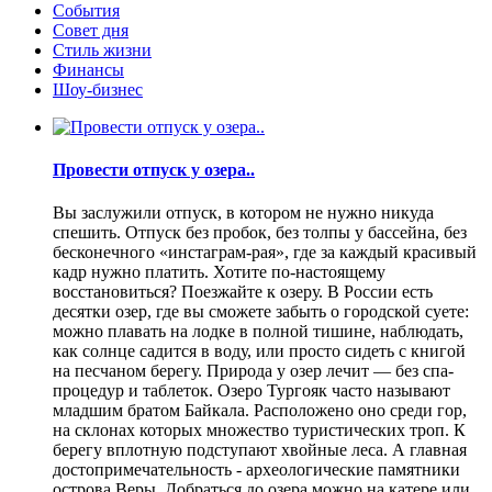
События
Совет дня
Стиль жизни
Финансы
Шоу-бизнес
Провести отпуск у озера..
Вы заслужили отпуск, в котором не нужно никуда
спешить. Отпуск без пробок, без толпы у бассейна, без
бесконечного «инстаграм-рая», где за каждый красивый
кадр нужно платить. Хотите по-настоящему
восстановиться? Поезжайте к озеру. В России есть
десятки озер, где вы сможете забыть о городской суете:
можно плавать на лодке в полной тишине, наблюдать,
как солнце садится в воду, или просто сидеть с книгой
на песчаном берегу. Природа у озер лечит — без спа-
процедур и таблеток. Озеро Тургояк часто называют
младшим братом Байкала. Расположено оно среди гор,
на склонах которых множество туристических троп. К
берегу вплотную подступают хвойные леса. А главная
достопримечательность - археологические памятники
острова Веры. Добраться до озера можно на катере или