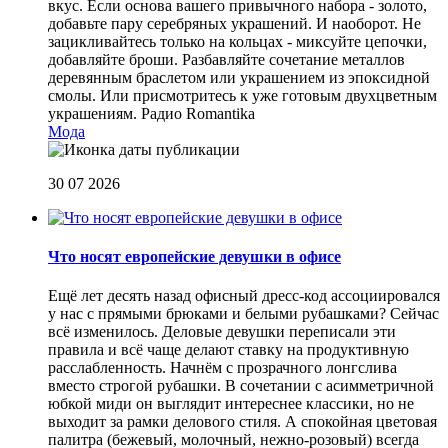
вкус. Если основа вашего привычного набора - золото,
добавьте пару серебряных украшений. И наоборот. Не
зацикливайтесь только на кольцах - миксуйте цепочки,
добавляйте броши. Разбавляйте сочетание металлов
деревянным браслетом или украшением из эпоксидной
смолы. Или присмотритесь к уже готовым двухцветным
украшениям.
Радио Romantika
Мода
30 07 2026
Что носят европейские девушки в офисе
Ещё лет десять назад офисный дресс-код ассоциировался
у нас с прямыми брюками и белыми рубашками? Сейчас
всё изменилось. Деловые девушки переписали эти
правила и всё чаще делают ставку на продуктивную
расслабленность. Начнём с прозрачного лонгслива
вместо строгой рубашки. В сочетании с асимметричной
юбкой миди он выглядит интереснее классики, но не
выходит за рамки делового стиля. А спокойная цветовая
палитра (бежевый, молочный, нежно-розовый) всегда