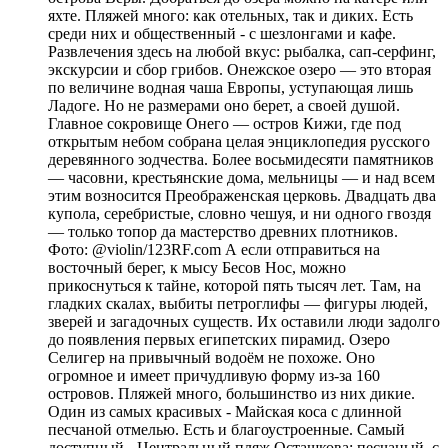
яхте. Пляжей много: как отельных, так и диких. Есть
среди них и общественный - с шезлонгами и кафе.
Развлечения здесь на любой вкус: рыбалка, сап-серфинг,
экскурсии и сбор грибов. Онежское озеро — это вторая
по величине водная чаша Европы, уступающая лишь
Ладоге. Но не размерами оно берет, а своей душой.
Главное сокровище Онего — остров Кижи, где под
открытым небом собрана целая энциклопедия русского
деревянного зодчества. Более восьмидесяти памятников
— часовни, крестьянские дома, мельницы — и над всем
этим возносится Преображенская церковь. Двадцать два
купола, серебристые, словно чешуя, и ни одного гвоздя
— только топор да мастерство древних плотников.
Фото: @violin/123RF.com А если отправиться на
восточный берег, к мысу Бесов Нос, можно
прикоснуться к тайне, которой пять тысяч лет. Там, на
гладких скалах, выбиты петроглифы — фигуры людей,
зверей и загадочных существ. Их оставили люди задолго
до появления первых египетских пирамид. Озеро
Селигер на привычный водоём не похоже. Оно
огромное и имеет причудливую форму из-за 160
островов. Пляжей много, большинство из них дикие.
Один из самых красивых - Майская коса с длинной
песчаной отмелью. Есть и благоустроенные. Самый
доступный - Центральный пляж Осташкова: песчаный, с