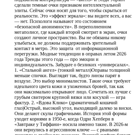
сделали темные очки признаком интеллектуальной
элиты. Сейчас очки носят для того, чтобы скрыться от
реальности. Это «эффект зеркала»: вы видите всех, а вас
— нет. Психологи называют это состоянием
«безопасной анонимности». В переполненном
мегаполисе, где каждый второй смотрит в экран, очки
создают личное пространство. Вы не обязаны никому
улыбаться, не должны поддерживать зрительный
контакт в метро. Это защита от информационной
перегрузки. Модные тенденции в оправах летом 2026
года Тренды этого года — про эмоции и
индивидуальность. Забудьте о безликих «универсалах».
1. «Стальной ангел» (тонкий металл)Оправы толщиной
меньше спички. Выглядят так, будто линзы парят в
воздухе. Это выбор минималистов. Такие очки требуют
идеального цвета кожи и ухоженных бровей, так как
они максимально открывают лицо. Сочетать их лучше с
грубым свитером крупной вязки или косухой — игра
фактур. 2. «Вдова Клико» (драматичный кошачий
глаз)Острый, высокий угол, выходящий далеко за виски.
Они делают скулы графичными. История этой формы
уходит корнями в 1950-е, когда Одри Хепберн в
«Завтраке у Тиффани» носила именно такие. В 2026-м
они вернулись в агрессивном ключе — с рваными