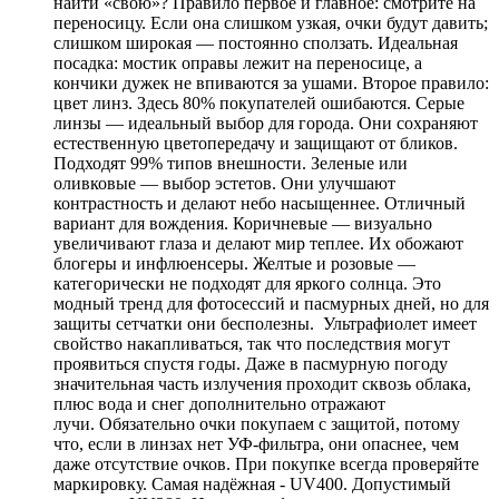
найти «свою»? Правило первое и главное: смотрите на
переносицу. Если она слишком узкая, очки будут давить;
слишком широкая — постоянно сползать. Идеальная
посадка: мостик оправы лежит на переносице, а
кончики дужек не впиваются за ушами. Второе правило:
цвет линз. Здесь 80% покупателей ошибаются. Серые
линзы — идеальный выбор для города. Они сохраняют
естественную цветопередачу и защищают от бликов.
Подходят 99% типов внешности. Зеленые или
оливковые — выбор эстетов. Они улучшают
контрастность и делают небо насыщеннее. Отличный
вариант для вождения. Коричневые — визуально
увеличивают глаза и делают мир теплее. Их обожают
блогеры и инфлюенсеры. Желтые и розовые —
категорически не подходят для яркого солнца. Это
модный тренд для фотосессий и пасмурных дней, но для
защиты сетчатки они бесполезны. Ультрафиолет имеет
свойство накапливаться, так что последствия могут
проявиться спустя годы. Даже в пасмурную погоду
значительная часть излучения проходит сквозь облака,
плюс вода и снег дополнительно отражают
лучи. Обязательно очки покупаем с защитой, потому
что, если в линзах нет УФ-фильтра, они опаснее, чем
даже отсутствие очков. При покупке всегда проверяйте
маркировку. Самая надёжная - UV400. Допустимый