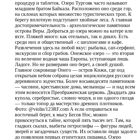
процедур и таблеток. Озеро Тургояк часто называют
младшим братом Байкала. Расположено оно среди гор,
на склонах которых множество туристических троп. К
берегу вплотную подступают хвойные леса. А главная
достопримечательность - археологические памятники
острова Веры. Добраться до озера можно на катере или
яхте. Пляжей много: как отельных, так и диких. Есть
среди них и общественный - с шезлонгами и кафе.
Развлечения здесь на любой вкус: рыбалка, сап-серфинг,
экскурсии и сбор грибов. Онежское озеро — это вторая
по величине водная чаша Европы, уступающая лишь
Ладоге. Но не размерами оно берет, а своей душой.
Главное сокровище Онего — остров Кижи, где под
открытым небом собрана целая энциклопедия русского
деревянного зодчества. Более восьмидесяти памятников
— часовни, крестьянские дома, мельницы — и над всем
этим возносится Преображенская церковь. Двадцать два
купола, серебристые, словно чешуя, и ни одного гвоздя
— только топор да мастерство древних плотников.
Фото: @violin/123RF.com А если отправиться на
восточный берег, к мысу Бесов Нос, можно
прикоснуться к тайне, которой пять тысяч лет. Там, на
гладких скалах, выбиты петроглифы — фигуры людей,
зверей и загадочных существ. Их оставили люди задолго
до появления первых египетских пирамид. Озеро