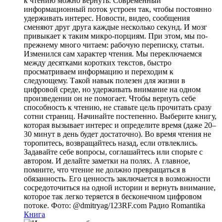
к чтению можно вернуть. Современный
информационный поток устроен так, чтобы постоянно
удерживать интерес. Новости, видео, сообщения
сменяют друг друга каждые несколько секунд. И мозг
привыкает к таким микро-порциям. При этом, мы по-
прежнему много читаем: рабочую переписку, статьи.
Изменился сам характер чтения. Мы переключаемся
между десятками коротких текстов, быстро
просматриваем информацию и переходим к
следующему. Такой навык полезен для жизни в
цифровой среде, но удерживать внимание на одном
произведении он не помогает. Чтобы вернуть себе
способность к чтению, не ставьте цель прочитать сразу
сотни страниц. Начинайте постепенно. Выберите книгу,
которая вызывает интерес и определите время (даже 20–
30 минут в день будет достаточно). Во время чтения не
торопитесь, возвращайтесь назад, если отвлеклись.
Задавайте себе вопросы, соглашайтесь или спорьте с
автором. И делайте заметки на полях. А главное,
помните, что чтение не должно превращаться в
обязанность. Его ценность заключается в возможности
сосредоточиться на одной истории и вернуть внимание,
которое так легко теряется в бесконечном цифровом
потоке. Фото: @dmitryag/123RF.com
Радио Romantika
Книга