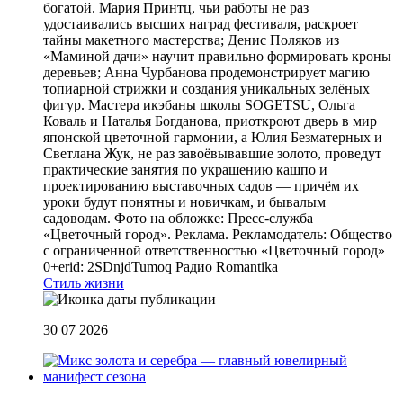
богатой. Мария Принтц, чьи работы не раз
удостаивались высших наград фестиваля, раскроет
тайны макетного мастерства; Денис Поляков из
«Маминой дачи» научит правильно формировать кроны
деревьев; Анна Чурбанова продемонстрирует магию
топиарной стрижки и создания уникальных зелёных
фигур. Мастера икэбаны школы SOGETSU, Ольга
Коваль и Наталья Богданова, приоткроют дверь в мир
японской цветочной гармонии, а Юлия Безматерных и
Светлана Жук, не раз завоёвывавшие золото, проведут
практические занятия по украшению кашпо и
проектированию выставочных садов — причём их
уроки будут понятны и новичкам, и бывалым
садоводам. Фото на обложке: Пресс-служба
«Цветочный город». Реклама. Рекламодатель: Общество
с ограниченной ответственностью «Цветочный город»
0+erid: 2SDnjdTumoq
Радио Romantika
Стиль жизни
30 07 2026