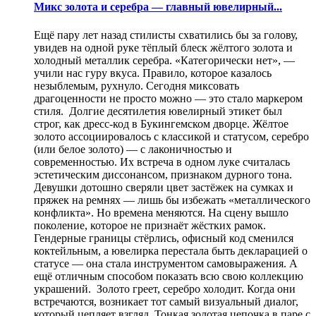
Микс золота и серебра — главный ювелирный...
Ещё пару лет назад стилисты схватились бы за голову,
увидев на одной руке тёплый блеск жёлтого золота и
холодный металлик серебра. «Категорически нет», —
учили нас гуру вкуса. Правило, которое казалось
незыблемым, рухнуло. Сегодня миксовать
драгоценности не просто можно — это стало маркером
стиля. Долгие десятилетия ювелирный этикет был
строг, как дресс-код в Букингемском дворце. Жёлтое
золото ассоциировалось с классикой и статусом, серебро
(или белое золото) — с лаконичностью и
современностью. Их встреча в одном луке считалась
эстетическим диссонансом, признаком дурного тона.
Девушки дотошно сверяли цвет застёжек на сумках и
пряжек на ремнях — лишь бы избежать «металлического
конфликта». Но времена меняются. На сцену вышло
поколение, которое не признаёт жёстких рамок.
Гендерные границы стёрлись, офисный код сменился
коктейльным, а ювелирка перестала быть декларацией о
статусе — она стала инструментом самовыражения. А
ещё отличным способом показать всю свою коллекцию
украшений. Золото греет, серебро холодит. Когда они
встречаются, возникает тот самый визуальный диалог,
который цепляет взгляд. Тонкая золотая цепочка в паре с