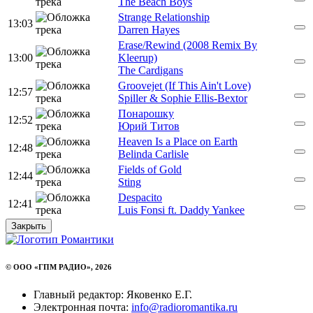
The Beach Boys
Strange Relationship
13:03
Darren Hayes
Erase/Rewind (2008 Remix By
13:00
Kleerup)
The Cardigans
Groovejet (If This Ain't Love)
12:57
Spiller & Sophie Ellis-Bextor
Понарошку
12:52
Юрий Титов
Heaven Is a Place on Earth
12:48
Belinda Carlisle
Fields of Gold
12:44
Sting
Despacito
12:41
Luis Fonsi ft. Daddy Yankee
Закрыть
© ООО «ГПМ РАДИО», 2026
Главный редактор: Яковенко Е.Г.
Электронная почта:
info@radioromantika.ru