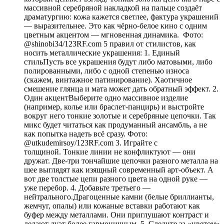
массивной серебряной накладкой на пальце создаёт
драматургию: кожа кажется светлее, фактура украшений
— выразительнее. Это как чёрно-белое кино с одним
цветным акцентом — мгновенная динамика. Фото:
@shinobi34/123RF.com 5 правил от стилистов, как
носить металлические украшения: 1. Единый
стильПусть все украшения будут либо матовыми, либо
полированными, либо с одной степенью износа
(скажем, винтажное патинирование). Хаотичное
смешение глянца и мата может дать обратный эффект. 2.
Один акцентВыберите одно массивное изделие
(например, колье или браслет-панцирь) и выстройте
вокруг него тонкие золотые и серебряные цепочки. Так
микс будет читаться как продуманный ансамбль, а не
как попытка надеть всё сразу. Фото:
@utkudemirsoy/123RF.com 3. Играйте с
толщиной. Тонкие линии не конфликтуют — они
дружат. Две-три тончайшие цепочки разного металла на
шее выглядят как изящный современный арт-объект. А
вот две толстые цепи разного цвета на одной руке —
уже перебор. 4. Добавьте третьего —
нейтрального.Драгоценные камни (белые бриллианты,
жемчуг, опалы) или кожаные вставки работают как
буфер между металлами. Они приглушают контраст и
делают дуэт более гармоничным. 5. Следите за «цветом»