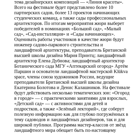
тема дизайнерских композиций — «Линия красоты».
Всего на фестивале будет представлено более 10
партнерских садов, более 13 проектов начинающих
студенческих команд, а также сады профессиональных
архитекторов. По итогам мероприятия жюри выберет
победителей в номинациях «Большой сад», «Малый
сад», «Сад-инсталляция» и «Сады начинающих».
Оценивать работы участников в качестве жюри будут
инженер садово-паркового строительства и
ландшафтной архитектуры, преподаватель Британской
высшей школы дизайна Мария Принтц; ландшафтный
архитектор Елена Дубнова; ландшафтный архитектор
Ботанического сада МГУ «Аптекарский огород» Артём
Паршин и основатели ландшафтной мастерской Klükva
space, члены союза художников России, ведущие
преподаватели Британской высшей школы дизайна
Екатерина Болотова и Денис Калашников. На фестивале
будут действовать несколько тематических зон: «Огород
в городе» — с практическими занятиями для взрослых,
«Детский сад» — с активностями для детей и
подростков, а также «Зелёный лекторий», где соберут
полезную информацию как для глубоко погружённых в
тему садоводов и ландшафтных дизайнеров, так и для
широкой публики. Программа мастер-классов от звёзд
ландшафтного мира обещает быть по-настоящему