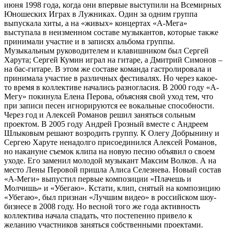
июня 1998 года, когда они впервые выступили на Всемирных
Юношеских Играх в Лужниках. Один за одним группа
выпускала хиты, а на «живых» концертах «А-Мега»
выступала в неизменном составе музыкантов, которые также
принимали участие и в записях альбома группы.
Музыкальным руководителем и клавишником был Сергей
Харута; Сергей Кумин играл на гитаре, а Дмитрий Симонов –
на бас-гитаре. В этом же составе команда гастролировала и
принимала участие в различных фестивалях. Но через какое-
то время в коллективе начались разногласия. В 2000 году «А-
Мегу» покинула Елена Перова, объясняя свой уход тем, что
при записи песен игнорируются ее вокальные способности.
Через год и Алексей Романов решил заняться сольным
проектом. В 2005 году Андрей Грозный вместе с Андреем
Шлыковым решают возродить группу. К Олегу Добрынину и
Сергею Харуте ненадолго присоединился Алексей Романов,
но накануне съемок клипа на новую песню объявил о своем
уходе. Его заменил молодой музыкант Максим Волков. А на
место Лены Перовой пришла Алиса Селезнева. Новый состав
«А-Меги» выпустил первые композиции «Плачешь и
Молчишь» и «Убегаю». Кстати, клип, снятый на композицию
«Убегаю», был признан «Лучшим видео» в российском шоу-
бизнесе в 2008 году. Но весной того же года активность
коллектива начала спадать, что постепенно привело к
желанию участников заняться собственными проектами.