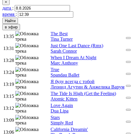
×
дата
:
время
:
в эфир
The Best
13:35
Tina Turner
Just One Last Dance (Rmx)
13:31
Sarah Connor
When I Dream At Night
13:28
Marc Anthony
True
13:24
Spandau Ballet
Я буду всегда с тобой
13:19
Леонид Агутин & Анжелика Варум
The Tide Is High (Get the Feeling)
13:15
Atomic Kitten
Love Again
13:12
Dua Lipa
Stars
13:09
Simply Red
California Dreamin'
13:06