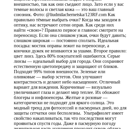
внешностью, так как они съедают лицо. Зато если у вас
темные волосы и светлая кожа — это ваш главный
союзник. Фото: @liudmilachernetska/123RF.com Как
правильно тёмные выбрать очки? Когда мы заходим в
оптику, нас встречают сотни оправ. Как среди них
найти «свою»? Правило первое и главное: смотрите на
переносицу. Если она слишком узкая, очки будут давить;
слишком широкая — постоянно сползать. Идеальная
посадка: мостик оправы лежит на переносице, а
кончики дужек не впиваются за ушами. Второе правило:
цвет линз. Здесь 80% покупателей ошибаются. Серые
линзы — идеальный выбор для города. Они сохраняют
естественную цветопередачу и защищают от бликов.
Подходят 99% типов внешности. Зеленые или
оливковые — выбор эстетов. Они улучшают
контрастность и делают небо насыщеннее. Отличный
вариант для вождения. Коричневые — визуально
увеличивают глаза и делают мир теплее. Их обожают
блогеры и инфлюенсеры. Желтые и розовые —
категорически не подходят для яркого солнца. Это
модный тренд для фотосессий и пасмурных дней, но для
защиты сетчатки они бесполезны. Ультрафиолет имеет
свойство накапливаться, так что последствия могут
проявиться спустя годы. Даже в пасмурную погоду
значительная часть излучения проходит сквозь облака,