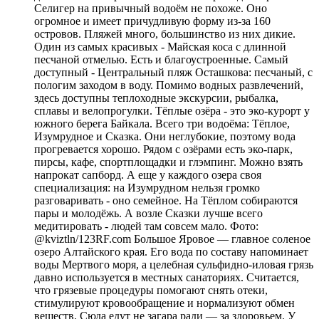
Селигер на привычный водоём не похоже. Оно
огромное и имеет причудливую форму из-за 160
островов. Пляжей много, большинство из них дикие.
Один из самых красивых - Майская коса с длинной
песчаной отмелью. Есть и благоустроенные. Самый
доступный - Центральный пляж Осташкова: песчаный, с
пологим заходом в воду. Помимо водных развлечений,
здесь доступны теплоходные экскурсии, рыбалка,
сплавы и велопрогулки. Тёплые озёра - это эко-курорт у
южного берега Байкала. Всего три водоёма: Тёплое,
Изумрудное и Сказка. Они неглубокие, поэтому вода
прогревается хорошо. Рядом с озёрами есть эко-парк,
пирсы, кафе, спортплощадки и глэмпинг. Можно взять
напрокат сапборд. А еще у каждого озера своя
специализация: на Изумрудном нельзя громко
разговаривать - оно семейное. На Тёплом собираются
пары и молодёжь. А возле Сказки лучше всего
медитировать - людей там совсем мало. Фото:
@kviztln/123RF.com Большое Яровое — главное соленое
озеро Алтайского края. Его вода по составу напоминает
воды Мертвого моря, а целебная сульфидно-иловая грязь
давно используется в местных санаториях. Считается,
что грязевые процедуры помогают снять отеки,
стимулируют кровообращение и нормализуют обмен
веществ. Сюда едут не загара ради — за здоровьем. У