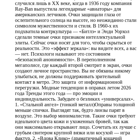
случился лишь в XX веке, когда в 1936 году компания
Ray-Ban выпустила легендарные «авиаторы» для
американских летчиков. Очки защищали глаза от
ослепительного солнца на высоте, но неожиданно стали
символом мужественности и стиля. В 1960-х их
подхватила контркультура — «Битлз» и Энди Уорхол
сделали темные очки признаком интеллектуальной
элиты. Сейчас очки носят для того, чтобы скрыться от
реальности. Это «эффект зеркала»: вы видите всех, а вас
— нет. Психологи называют это состоянием
«безопасной анонимности». В переполненном
мегаполисе, где каждый второй смотрит в экран, очки
создают личное пространство. Вы не обязаны никому
улыбаться, не должны поддерживать зрительный
контакт в метро. Это защита от информационной
перегрузки. Модные тенденции в оправах летом 2026
года Тренды этого года — про эмоции и
индивидуальность. Забудьте о безликих «универсалах».
1. «Стальной ангел» (тонкий металл)Оправы толщиной
меньше спички. Выглядят так, будто линзы парят в
воздухе. Это выбор минималистов. Такие очки требуют
идеального цвета кожи и ухоженных бровей, так как
они максимально открывают лицо. Сочетать их лучше с
грубым свитером крупной вязки или косухой — игра
фактур. 2. «Вдова Клико» (драматичный кошачий