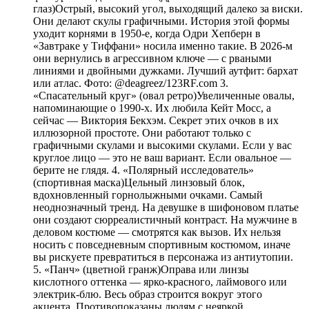
глаз)Острый, высокий угол, выходящий далеко за виски.
Они делают скулы графичными. История этой формы
уходит корнями в 1950-е, когда Одри Хепберн в
«Завтраке у Тиффани» носила именно такие. В 2026-м
они вернулись в агрессивном ключе — с рваными
линиями и двойными дужками. Лучший аутфит: бархат
или атлас. Фото: @deagreez/123RF.com 3.
«Спасательный круг» (овал ретро)Увеличенные овалы,
напоминающие о 1990-х. Их любила Кейт Мосс, а
сейчас — Виктория Бекхэм. Секрет этих очков в их
иллюзорной простоте. Они работают только с
графичными скулами и высокими скулами. Если у вас
круглое лицо — это не ваш вариант. Если овальное —
берите не глядя. 4. «Полярный исследователь»
(спортивная маска)Цельный линзовый блок,
вдохновленный горнолыжными очками. Самый
неоднозначный тренд. На девушке в шифоновом платье
они создают сюрреалистичный контраст. На мужчине в
деловом костюме — смотрятся как вызов. Их нельзя
носить с повседневным спортивным костюмом, иначе
вы рискуете превратиться в персонажа из антиутопии.
5. «Панч» (цветной гранж)Оправа или линзы
кислотного оттенка — ярко-красного, лаймового или
электрик-блю. Весь образ строится вокруг этого
акцента. Противопоказаны людям с неяркой