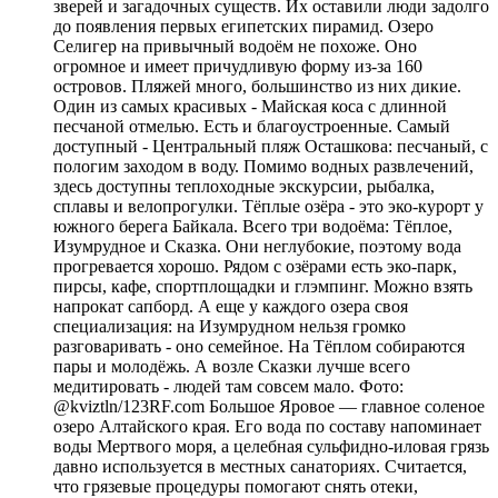
зверей и загадочных существ. Их оставили люди задолго
до появления первых египетских пирамид. Озеро
Селигер на привычный водоём не похоже. Оно
огромное и имеет причудливую форму из-за 160
островов. Пляжей много, большинство из них дикие.
Один из самых красивых - Майская коса с длинной
песчаной отмелью. Есть и благоустроенные. Самый
доступный - Центральный пляж Осташкова: песчаный, с
пологим заходом в воду. Помимо водных развлечений,
здесь доступны теплоходные экскурсии, рыбалка,
сплавы и велопрогулки. Тёплые озёра - это эко-курорт у
южного берега Байкала. Всего три водоёма: Тёплое,
Изумрудное и Сказка. Они неглубокие, поэтому вода
прогревается хорошо. Рядом с озёрами есть эко-парк,
пирсы, кафе, спортплощадки и глэмпинг. Можно взять
напрокат сапборд. А еще у каждого озера своя
специализация: на Изумрудном нельзя громко
разговаривать - оно семейное. На Тёплом собираются
пары и молодёжь. А возле Сказки лучше всего
медитировать - людей там совсем мало. Фото:
@kviztln/123RF.com Большое Яровое — главное соленое
озеро Алтайского края. Его вода по составу напоминает
воды Мертвого моря, а целебная сульфидно-иловая грязь
давно используется в местных санаториях. Считается,
что грязевые процедуры помогают снять отеки,