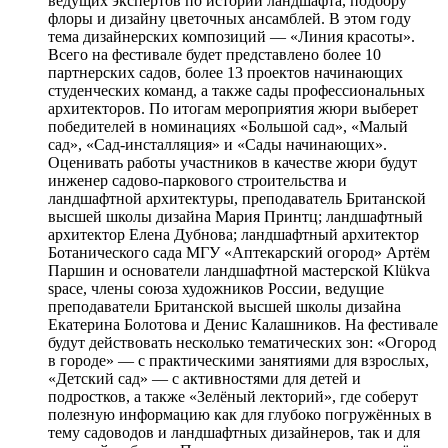
ведущих экспертов по истории ландшафта, подбору
флоры и дизайну цветочных ансамблей. В этом году
тема дизайнерских композиций — «Линия красоты».
Всего на фестивале будет представлено более 10
партнерских садов, более 13 проектов начинающих
студенческих команд, а также сады профессиональных
архитекторов. По итогам мероприятия жюри выберет
победителей в номинациях «Большой сад», «Малый
сад», «Сад-инсталляция» и «Сады начинающих».
Оценивать работы участников в качестве жюри будут
инженер садово-паркового строительства и
ландшафтной архитектуры, преподаватель Британской
высшей школы дизайна Мария Принтц; ландшафтный
архитектор Елена Дубнова; ландшафтный архитектор
Ботанического сада МГУ «Аптекарский огород» Артём
Паршин и основатели ландшафтной мастерской Klükva
space, члены союза художников России, ведущие
преподаватели Британской высшей школы дизайна
Екатерина Болотова и Денис Калашников. На фестивале
будут действовать несколько тематических зон: «Огород
в городе» — с практическими занятиями для взрослых,
«Детский сад» — с активностями для детей и
подростков, а также «Зелёный лекторий», где соберут
полезную информацию как для глубоко погружённых в
тему садоводов и ландшафтных дизайнеров, так и для