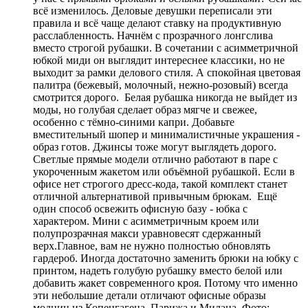
всё изменилось. Деловые девушки переписали эти
правила и всё чаще делают ставку на продуктивную
расслабленность. Начнём с прозрачного лонгслива
вместо строгой рубашки. В сочетании с асимметричной
юбкой миди он выглядит интереснее классики, но не
выходит за рамки делового стиля. А спокойная цветовая
палитра (бежевый, молочный, нежно-розовый) всегда
смотрится дорого. Белая рубашка никогда не выйдет из
моды, но голубая сделает образ мягче и свежее,
особенно с тёмно-синими капри. Добавьте
вместительный шопер и минималистичные украшения -
образ готов. Джинсы тоже могут выглядеть дорого.
Светлые прямые модели отлично работают в паре с
укороченным жакетом или объёмной рубашкой. Если в
офисе нет строгого дресс-кода, такой комплект станет
отличной альтернативой привычным брюкам. Ещё
один способ освежить офисную базу - юбка с
характером. Мини с асимметричным кроем или
полупрозрачная макси уравновесят сдержанный
верх.Главное, вам не нужно полностью обновлять
гардероб. Иногда достаточно заменить брюки на юбку с
принтом, надеть голубую рубашку вместо белой или
добавить жакет современного кроя. Потому что именно
эти небольшие детали отличают офисные образы
модниц из Копенгагена, Парижа и Милана. Фото: