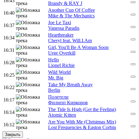
16:43
Brandy & RAY J
Another Cup Of Coffee
16:40
Mike & The Mechanics
Joe Le Taxi
16:37
Vanessa Paradis
Heartbreaker
16:34
Cheryl feat. Will.I.Am
Girl, You'll Be A Woman Soon
16:31
Urge Overkill
Hello
16:28
Lionel Richie
Wild World
16:25
Mr. Big
Take My Breath Away
16:22
Berlin
Полетели
16:17
Филипп Киркоров
The Tide Is High (Get the Feeling)
16:14
Atomic Kitten
Are You With Me (Christmas Mix)
16:12
Lost Frequencies & Easton Corbin
Закрыть