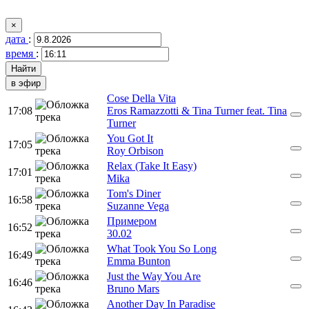
×
дата
:
время
:
в эфир
Cose Della Vita
17:08
Eros Ramazzotti & Tina Turner feat. Tina
Turner
You Got It
17:05
Roy Orbison
Relax (Take It Easy)
17:01
Mika
Tom's Diner
16:58
Suzanne Vega
Примером
16:52
30.02
What Took You So Long
16:49
Emma Bunton
Just the Way You Are
16:46
Bruno Mars
Another Day In Paradise