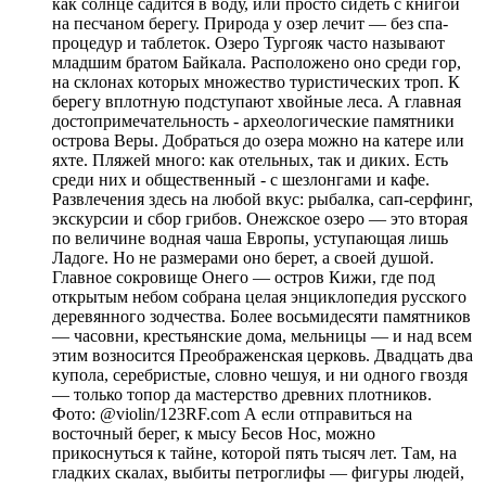
как солнце садится в воду, или просто сидеть с книгой
на песчаном берегу. Природа у озер лечит — без спа-
процедур и таблеток. Озеро Тургояк часто называют
младшим братом Байкала. Расположено оно среди гор,
на склонах которых множество туристических троп. К
берегу вплотную подступают хвойные леса. А главная
достопримечательность - археологические памятники
острова Веры. Добраться до озера можно на катере или
яхте. Пляжей много: как отельных, так и диких. Есть
среди них и общественный - с шезлонгами и кафе.
Развлечения здесь на любой вкус: рыбалка, сап-серфинг,
экскурсии и сбор грибов. Онежское озеро — это вторая
по величине водная чаша Европы, уступающая лишь
Ладоге. Но не размерами оно берет, а своей душой.
Главное сокровище Онего — остров Кижи, где под
открытым небом собрана целая энциклопедия русского
деревянного зодчества. Более восьмидесяти памятников
— часовни, крестьянские дома, мельницы — и над всем
этим возносится Преображенская церковь. Двадцать два
купола, серебристые, словно чешуя, и ни одного гвоздя
— только топор да мастерство древних плотников.
Фото: @violin/123RF.com А если отправиться на
восточный берег, к мысу Бесов Нос, можно
прикоснуться к тайне, которой пять тысяч лет. Там, на
гладких скалах, выбиты петроглифы — фигуры людей,