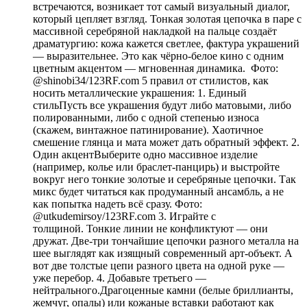
встречаются, возникает тот самый визуальный диалог,
который цепляет взгляд. Тонкая золотая цепочка в паре с
массивной серебряной накладкой на пальце создаёт
драматургию: кожа кажется светлее, фактура украшений
— выразительнее. Это как чёрно-белое кино с одним
цветным акцентом — мгновенная динамика. Фото:
@shinobi34/123RF.com 5 правил от стилистов, как
носить металлические украшения: 1. Единый
стильПусть все украшения будут либо матовыми, либо
полированными, либо с одной степенью износа
(скажем, винтажное патинирование). Хаотичное
смешение глянца и мата может дать обратный эффект. 2.
Один акцентВыберите одно массивное изделие
(например, колье или браслет-панцирь) и выстройте
вокруг него тонкие золотые и серебряные цепочки. Так
микс будет читаться как продуманный ансамбль, а не
как попытка надеть всё сразу. Фото:
@utkudemirsoy/123RF.com 3. Играйте с
толщиной. Тонкие линии не конфликтуют — они
дружат. Две-три тончайшие цепочки разного металла на
шее выглядят как изящный современный арт-объект. А
вот две толстые цепи разного цвета на одной руке —
уже перебор. 4. Добавьте третьего —
нейтрального.Драгоценные камни (белые бриллианты,
жемчуг, опалы) или кожаные вставки работают как