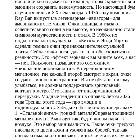
носили очки из дымчатого кварца, чтобы скрывать свои
эмоции и сохранять невозмутимость. Но настоящий бум
случился лишь в XX веке, когда в 1936 году компания
Ray-Ban выпустила легендарные «авиаторы» для
американских летчиков. Очки защищали глаза от
ослепительного солнца на высоте, но неожиданно стали
символом мужественности и стиля. В 1960-х их
подхватила контркультура — «Битлз» и Энди Уорхол
сделали темные очки признаком интеллектуальной
элиты. Сейчас очки носят для того, чтобы скрыться от
реальности. Это «эффект зеркала»: вы видите всех, а вас
— нет. Психологи называют это состоянием
«безопасной анонимности». В переполненном
мегаполисе, где каждый второй смотрит в экран, очки
создают личное пространство. Вы не обязаны никому
улыбаться, не должны поддерживать зрительный
контакт в метро. Это защита от информационной
перегрузки. Модные тенденции в оправах летом 2026
года Тренды этого года — про эмоции и
индивидуальность. Забудьте о безликих «универсалах».
1. «Стальной ангел» (тонкий металл)Оправы толщиной
меньше спички. Выглядят так, будто линзы парят в
воздухе. Это выбор минималистов. Такие очки требуют
идеального цвета кожи и ухоженных бровей, так как
они максимально открывают лицо. Сочетать их лучше с