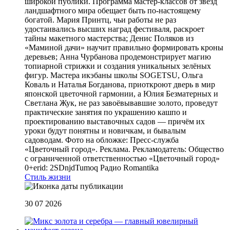
широкой публики. Программа мастер-классов от звёзд
ландшафтного мира обещает быть по-настоящему
богатой. Мария Принтц, чьи работы не раз
удостаивались высших наград фестиваля, раскроет
тайны макетного мастерства; Денис Поляков из
«Маминой дачи» научит правильно формировать кроны
деревьев; Анна Чурбанова продемонстрирует магию
топиарной стрижки и создания уникальных зелёных
фигур. Мастера икэбаны школы SOGETSU, Ольга
Коваль и Наталья Богданова, приоткроют дверь в мир
японской цветочной гармонии, а Юлия Безматерных и
Светлана Жук, не раз завоёвывавшие золото, проведут
практические занятия по украшению кашпо и
проектированию выставочных садов — причём их
уроки будут понятны и новичкам, и бывалым
садоводам. Фото на обложке: Пресс-служба
«Цветочный город». Реклама. Рекламодатель: Общество
с ограниченной ответственностью «Цветочный город»
0+erid: 2SDnjdTumoq
Радио Romantika
Стиль жизни
30 07 2026