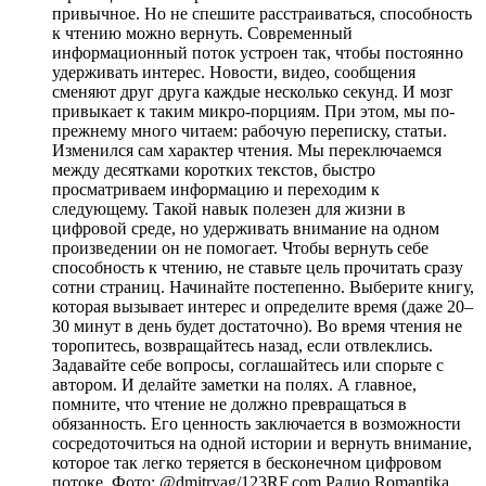
привычное. Но не спешите расстраиваться, способность
к чтению можно вернуть. Современный
информационный поток устроен так, чтобы постоянно
удерживать интерес. Новости, видео, сообщения
сменяют друг друга каждые несколько секунд. И мозг
привыкает к таким микро-порциям. При этом, мы по-
прежнему много читаем: рабочую переписку, статьи.
Изменился сам характер чтения. Мы переключаемся
между десятками коротких текстов, быстро
просматриваем информацию и переходим к
следующему. Такой навык полезен для жизни в
цифровой среде, но удерживать внимание на одном
произведении он не помогает. Чтобы вернуть себе
способность к чтению, не ставьте цель прочитать сразу
сотни страниц. Начинайте постепенно. Выберите книгу,
которая вызывает интерес и определите время (даже 20–
30 минут в день будет достаточно). Во время чтения не
торопитесь, возвращайтесь назад, если отвлеклись.
Задавайте себе вопросы, соглашайтесь или спорьте с
автором. И делайте заметки на полях. А главное,
помните, что чтение не должно превращаться в
обязанность. Его ценность заключается в возможности
сосредоточиться на одной истории и вернуть внимание,
которое так легко теряется в бесконечном цифровом
потоке. Фото: @dmitryag/123RF.com
Радио Romantika