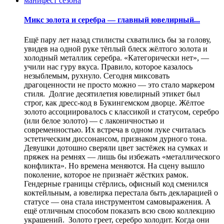
Микс золота и серебра — главный ювелирный...
Ещё пару лет назад стилисты схватились бы за голову,
увидев на одной руке тёплый блеск жёлтого золота и
холодный металлик серебра. «Категорически нет», —
учили нас гуру вкуса. Правило, которое казалось
незыблемым, рухнуло. Сегодня миксовать
драгоценности не просто можно — это стало маркером
стиля. Долгие десятилетия ювелирный этикет был
строг, как дресс-код в Букингемском дворце. Жёлтое
золото ассоциировалось с классикой и статусом, серебро
(или белое золото) — с лаконичностью и
современностью. Их встреча в одном луке считалась
эстетическим диссонансом, признаком дурного тона.
Девушки дотошно сверяли цвет застёжек на сумках и
пряжек на ремнях — лишь бы избежать «металлического
конфликта». Но времена меняются. На сцену вышло
поколение, которое не признаёт жёстких рамок.
Гендерные границы стёрлись, офисный код сменился
коктейльным, а ювелирка перестала быть декларацией о
статусе — она стала инструментом самовыражения. А
ещё отличным способом показать всю свою коллекцию
украшений. Золото греет, серебро холодит. Когда они