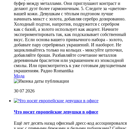
буфер между металлами. Они приглушают контраст и
делают дуэт более гармоничным. 5. Следите за «цветом»
вашей кожи. Девушкам с тёплым подтоном лучше
начинать микст с золота, добавляя серебро дозированно.
Холодный подтон, напротив, подружится с серебром
как с базой, а золото использует как акцент. Начните
экспериментировать так, как подсказывает собственный
вкус. Если основа вашего привычного набора - золото,
добавьте пару серебряных украшений. И наоборот. Не
зацикливайтесь только на кольцах - миксуйте цепочки,
добавляйте броши. Разбавляйте сочетание металлов
деревянным браслетом или украшением из эпоксидной
смолы. Или присмотритесь к уже готовым двухцветным
украшениям.
Радио Romantika
Мода
30 07 2026
Что носят европейские девушки в офисе
Ещё лет десять назад офисный дресс-код ассоциировался
у нас с прямыми брюками и белыми рубашками? Сейчас