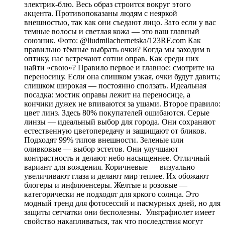
электрик-блю. Весь образ строится вокруг этого
акцента. Противопоказаны людям с неяркой
внешностью, так как они съедают лицо. Зато если у вас
темные волосы и светлая кожа — это ваш главный
союзник. Фото: @liudmilachernetska/123RF.com Как
правильно тёмные выбрать очки? Когда мы заходим в
оптику, нас встречают сотни оправ. Как среди них
найти «свою»? Правило первое и главное: смотрите на
переносицу. Если она слишком узкая, очки будут давить;
слишком широкая — постоянно сползать. Идеальная
посадка: мостик оправы лежит на переносице, а
кончики дужек не впиваются за ушами. Второе правило:
цвет линз. Здесь 80% покупателей ошибаются. Серые
линзы — идеальный выбор для города. Они сохраняют
естественную цветопередачу и защищают от бликов.
Подходят 99% типов внешности. Зеленые или
оливковые — выбор эстетов. Они улучшают
контрастность и делают небо насыщеннее. Отличный
вариант для вождения. Коричневые — визуально
увеличивают глаза и делают мир теплее. Их обожают
блогеры и инфлюенсеры. Желтые и розовые —
категорически не подходят для яркого солнца. Это
модный тренд для фотосессий и пасмурных дней, но для
защиты сетчатки они бесполезны. Ультрафиолет имеет
свойство накапливаться, так что последствия могут