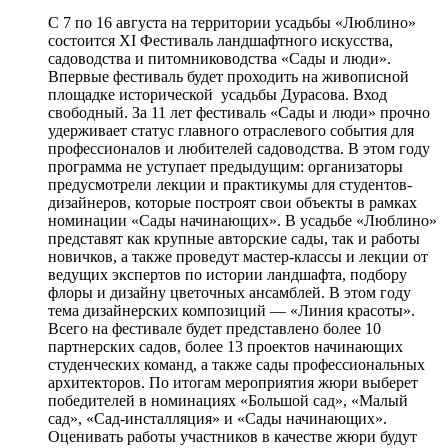
С 7 по 16 августа на территории усадьбы «Люблино»
состоится XI Фестиваль ландшафтного искусства,
садоводства и питомниководства «Сады и люди».
Впервые фестиваль будет проходить на живописной
площадке исторической усадьбы Дурасова. Вход
свободный. За 11 лет фестиваль «Сады и люди» прочно
удерживает статус главного отраслевого события для
профессионалов и любителей садоводства. В этом году
программа не уступает предыдущим: организаторы
предусмотрели лекции и практикумы для студентов-
дизайнеров, которые построят свои объекты в рамках
номинации «Сады начинающих». В усадьбе «Люблино»
представят как крупные авторские сады, так и работы
новичков, а также проведут мастер-классы и лекции от
ведущих экспертов по истории ландшафта, подбору
флоры и дизайну цветочных ансамблей. В этом году
тема дизайнерских композиций — «Линия красоты».
Всего на фестивале будет представлено более 10
партнерских садов, более 13 проектов начинающих
студенческих команд, а также сады профессиональных
архитекторов. По итогам мероприятия жюри выберет
победителей в номинациях «Большой сад», «Малый
сад», «Сад-инсталляция» и «Сады начинающих».
Оценивать работы участников в качестве жюри будут