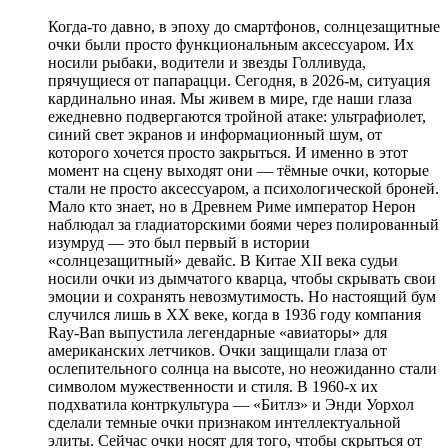
Когда-то давно, в эпоху до смартфонов, солнцезащитные
очки были просто функциональным аксессуаром. Их
носили рыбаки, водители и звезды Голливуда,
прячущиеся от папарацци. Сегодня, в 2026-м, ситуация
кардинально иная. Мы живем в мире, где наши глаза
ежедневно подвергаются тройной атаке: ультрафиолет,
синий свет экранов и информационный шум, от
которого хочется просто закрыться. И именно в этот
момент на сцену выходят они — тёмные очки, которые
стали не просто аксессуаром, а психологической броней.
Мало кто знает, но в Древнем Риме император Нерон
наблюдал за гладиаторскими боями через полированный
изумруд — это был первый в истории
«солнцезащитный» девайс. В Китае XII века судьи
носили очки из дымчатого кварца, чтобы скрывать свои
эмоции и сохранять невозмутимость. Но настоящий бум
случился лишь в XX веке, когда в 1936 году компания
Ray-Ban выпустила легендарные «авиаторы» для
американских летчиков. Очки защищали глаза от
ослепительного солнца на высоте, но неожиданно стали
символом мужественности и стиля. В 1960-х их
подхватила контркультура — «Битлз» и Энди Уорхол
сделали темные очки признаком интеллектуальной
элиты. Сейчас очки носят для того, чтобы скрыться от