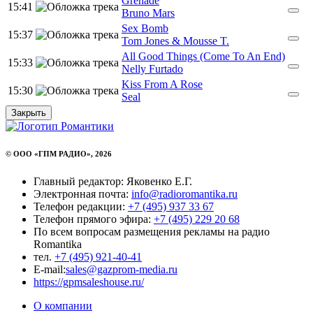
Grenade
15:41
Bruno Mars
Sex Bomb
15:37
Tom Jones & Mousse T.
All Good Things (Come To An End)
15:33
Nelly Furtado
Kiss From A Rose
15:30
Seal
Закрыть
© ООО «ГПМ РАДИО», 2026
Главный редактор: Яковенко Е.Г.
Электронная почта:
info@radioromantika.ru
Телефон редакции:
+7 (495) 937 33 67
Телефон прямого эфира:
+7 (495) 229 20 68
По всем вопросам размещения рекламы на радио
Romantika
тел.
+7 (495) 921-40-41
E-mail:
sales@gazprom-media.ru
https://gpmsaleshouse.ru/
О компании