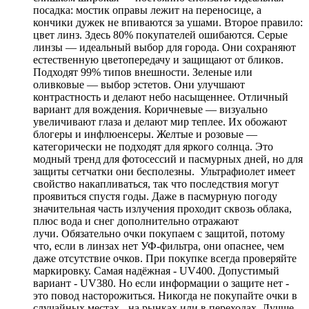
посадка: мостик оправы лежит на переносице, а
кончики дужек не впиваются за ушами. Второе правило:
цвет линз. Здесь 80% покупателей ошибаются. Серые
линзы — идеальный выбор для города. Они сохраняют
естественную цветопередачу и защищают от бликов.
Подходят 99% типов внешности. Зеленые или
оливковые — выбор эстетов. Они улучшают
контрастность и делают небо насыщеннее. Отличный
вариант для вождения. Коричневые — визуально
увеличивают глаза и делают мир теплее. Их обожают
блогеры и инфлюенсеры. Желтые и розовые —
категорически не подходят для яркого солнца. Это
модный тренд для фотосессий и пасмурных дней, но для
защиты сетчатки они бесполезны. Ультрафиолет имеет
свойство накапливаться, так что последствия могут
проявиться спустя годы. Даже в пасмурную погоду
значительная часть излучения проходит сквозь облака,
плюс вода и снег дополнительно отражают
лучи. Обязательно очки покупаем с защитой, потому
что, если в линзах нет УФ-фильтра, они опаснее, чем
даже отсутствие очков. При покупке всегда проверяйте
маркировку. Самая надёжная - UV400. Допустимый
вариант - UV380. Но если информации о защите нет -
это повод насторожиться. Никогда не покупайте очки в
случайных местах - на рынках или в переходах. Лучше