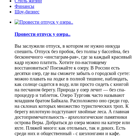
Стиль жизни
Финансы
Шоу-бизнес
Провести отпуск у озера..
Вы заслужили отпуск, в котором не нужно никуда
спешить. Отпуск без пробок, без толпы у бассейна, без
бесконечного «инстаграм-рая», где за каждый красивый
кадр нужно платить. Хотите по-настоящему
восстановиться? Поезжайте к озеру. В России есть
десятки озер, где вы сможете забыть о городской суете:
можно плавать на лодке в полной тишине, наблюдать,
как солнце садится в воду, или просто сидеть с книгой
на песчаном берегу. Природа у озер лечит — без спа-
процедур и таблеток. Озеро Тургояк часто называют
младшим братом Байкала. Расположено оно среди гор,
на склонах которых множество туристических троп. К
берегу вплотную подступают хвойные леса. А главная
достопримечательность - археологические памятники
острова Веры. Добраться до озера можно на катере или
яхте. Пляжей много: как отельных, так и диких. Есть
среди них и общественный - с шезлонгами и кафе.