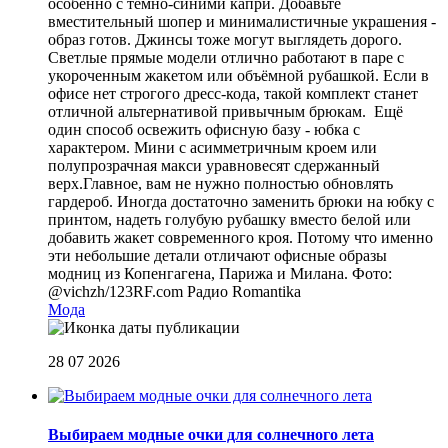
особенно с тёмно-синими капри. Добавьте
вместительный шопер и минималистичные украшения -
образ готов. Джинсы тоже могут выглядеть дорого.
Светлые прямые модели отлично работают в паре с
укороченным жакетом или объёмной рубашкой. Если в
офисе нет строгого дресс-кода, такой комплект станет
отличной альтернативой привычным брюкам. Ещё
один способ освежить офисную базу - юбка с
характером. Мини с асимметричным кроем или
полупрозрачная макси уравновесят сдержанный
верх.Главное, вам не нужно полностью обновлять
гардероб. Иногда достаточно заменить брюки на юбку с
принтом, надеть голубую рубашку вместо белой или
добавить жакет современного кроя. Потому что именно
эти небольшие детали отличают офисные образы
модниц из Копенгагена, Парижа и Милана. Фото:
@vichzh/123RF.com
Радио Romantika
Мода
28 07 2026
Выбираем модные очки для солнечного лета