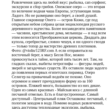
Развлечения здесь на любой вкус: рыбалка, сап-серфинг,
экскурсии и сбор грибов. Онежское озеро — это вторая
по величине водная чаша Европы, уступающая лишь
Ладоге. Но не размерами оно берет, а своей душой.
Главное сокровище Онего — остров Кижи, где под
открытым небом собрана целая энциклопедия русского
деревянного зодчества. Более восьмидесяти памятников
— часовни, крестьянские дома, мельницы — и над всем
этим возносится Преображенская церковь. Двадцать два
купола, серебристые, словно чешуя, и ни одного гвоздя
— только топор да мастерство древних плотников.
Фото: @violin/123RF.com А если отправиться на
восточный берег, к мысу Бесов Нос, можно
прикоснуться к тайне, которой пять тысяч лет. Там, на
гладких скалах, выбиты петроглифы — фигуры людей,
зверей и загадочных существ. Их оставили люди задолго
до появления первых египетских пирамид. Озеро
Селигер на привычный водоём не похоже. Оно
огромное и имеет причудливую форму из-за 160
островов. Пляжей много, большинство из них дикие.
Один из самых красивых - Майская коса с длинной
песчаной отмелью. Есть и благоустроенные. Самый
доступный - Центральный пляж Осташкова: песчаный, с
пологим заходом в воду. Помимо водных развлечений,
здесь доступны теплоходные экскурсии, рыбалка,