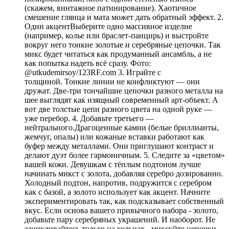
(скажем, винтажное патинирование). Хаотичное
смешение глянца и мата может дать обратный эффект. 2.
Один акцентВыберите одно массивное изделие
(например, колье или браслет-панцирь) и выстройте
вокруг него тонкие золотые и серебряные цепочки. Так
микс будет читаться как продуманный ансамбль, а не
как попытка надеть всё сразу. Фото:
@utkudemirsoy/123RF.com 3. Играйте с
толщиной. Тонкие линии не конфликтуют — они
дружат. Две-три тончайшие цепочки разного металла на
шее выглядят как изящный современный арт-объект. А
вот две толстые цепи разного цвета на одной руке —
уже перебор. 4. Добавьте третьего —
нейтрального.Драгоценные камни (белые бриллианты,
жемчуг, опалы) или кожаные вставки работают как
буфер между металлами. Они приглушают контраст и
делают дуэт более гармоничным. 5. Следите за «цветом»
вашей кожи. Девушкам с тёплым подтоном лучше
начинать микст с золота, добавляя серебро дозированно.
Холодный подтон, напротив, подружится с серебром
как с базой, а золото использует как акцент. Начните
экспериментировать так, как подсказывает собственный
вкус. Если основа вашего привычного набора - золото,
добавьте пару серебряных украшений. И наоборот. Не
зацикливайтесь только на кольцах - миксуйте цепочки,