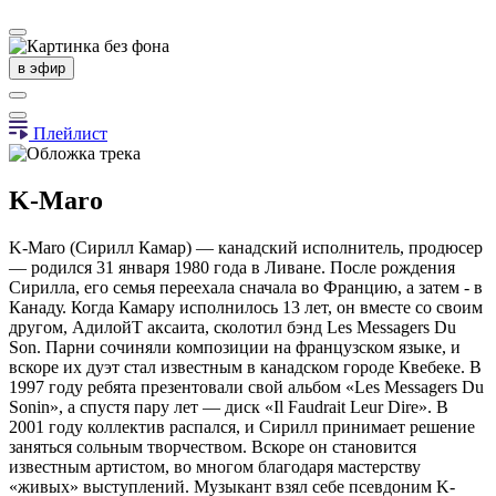
в эфир
Плейлист
K-Maro
K-Maro (Сирилл Камар) — канадский исполнитель, продюсер
— родился 31 января 1980 года в Ливане. После рождения
Сирилла, его семья переехала сначала во Францию, а затем - в
Канаду. Когда Камару исполнилось 13 лет, он вместе со своим
другом, АдилойТ аксаита, сколотил бэнд Les Messagers Du
Son. Парни сочиняли композиции на французском языке, и
вскоре их дуэт стал известным в канадском городе Квебеке. В
1997 году ребята презентовали свой альбом «Les Messagers Du
Sonin», а спустя пару лет — диск «Il Faudrait Leur Dire». В
2001 году коллектив распался, и Сирилл принимает решение
заняться сольным творчеством. Вскоре он становится
известным артистом, во многом благодаря мастерству
«живых» выступлений. Музыкант взял себе псевдоним K-