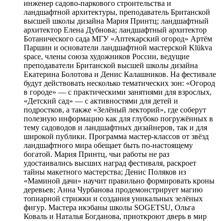
инженер садово-паркового строительства и
ландшафтной архитектуры, преподаватель Британской
высшей школы дизайна Мария Принтц; ландшафтный
архитектор Елена Дубнова; ландшафтный архитектор
Ботанического сада МГУ «Аптекарский огород» Артём
Паршин и основатели ландшафтной мастерской Klükva
space, члены союза художников России, ведущие
преподаватели Британской высшей школы дизайна
Екатерина Болотова и Денис Калашников. На фестивале
будут действовать несколько тематических зон: «Огород
в городе» — с практическими занятиями для взрослых,
«Детский сад» — с активностями для детей и
подростков, а также «Зелёный лекторий», где соберут
полезную информацию как для глубоко погружённых в
тему садоводов и ландшафтных дизайнеров, так и для
широкой публики. Программа мастер-классов от звёзд
ландшафтного мира обещает быть по-настоящему
богатой. Мария Принтц, чьи работы не раз
удостаивались высших наград фестиваля, раскроет
тайны макетного мастерства; Денис Поляков из
«Маминой дачи» научит правильно формировать кроны
деревьев; Анна Чурбанова продемонстрирует магию
топиарной стрижки и создания уникальных зелёных
фигур. Мастера икэбаны школы SOGETSU, Ольга
Коваль и Наталья Богданова, приоткроют дверь в мир