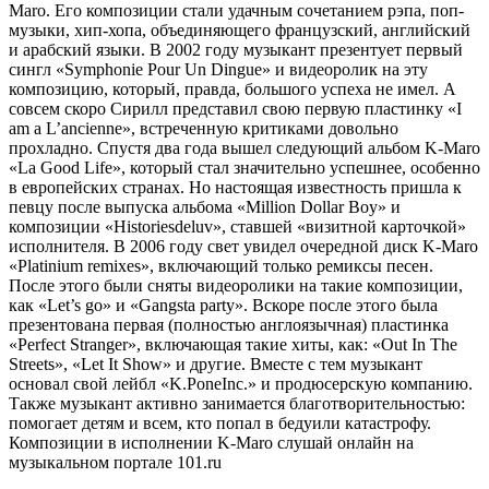
Maro. Его композиции стали удачным сочетанием рэпа, поп-
музыки, хип-хопа, объединяющего французский, английский
и арабский языки. В 2002 году музыкант презентует первый
сингл «Symphonie Pour Un Dingue» и видеоролик на эту
композицию, который, правда, большого успеха не имел. А
совсем скоро Сирилл представил свою первую пластинку «I
am a L’ancienne», встреченную критиками довольно
прохладно. Спустя два года вышел следующий альбом K-Maro
«La Good Life», который стал значительно успешнее, особенно
в европейских странах. Но настоящая известность пришла к
певцу после выпуска альбома «Million Dollar Boy» и
композиции «Historiesdeluv», ставшей «визитной карточкой»
исполнителя. В 2006 году свет увидел очередной диск K-Maro
«Platinium remixes», включающий только ремиксы песен.
После этого были сняты видеоролики на такие композиции,
как «Let’s go» и «Gangsta party». Вскоре после этого была
презентована первая (полностью англоязычная) пластинка
«Perfect Stranger», включающая такие хиты, как: «Out In The
Streets», «Let It Show» и другие. Вместе с тем музыкант
основал свой лейбл «K.PoneInc.» и продюсерскую компанию.
Также музыкант активно занимается благотворительностью:
помогает детям и всем, кто попал в бедуили катастрофу.
Композиции в исполнении K-Maro слушай онлайн на
музыкальном портале 101.ru