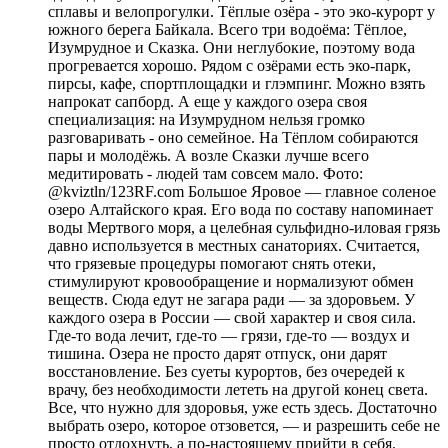
сплавы и велопрогулки. Тёплые озёра - это эко-курорт у
южного берега Байкала. Всего три водоёма: Тёплое,
Изумрудное и Сказка. Они неглубокие, поэтому вода
прогревается хорошо. Рядом с озёрами есть эко-парк,
пирсы, кафе, спортплощадки и глэмпинг. Можно взять
напрокат сапборд. А еще у каждого озера своя
специализация: на Изумрудном нельзя громко
разговаривать - оно семейное. На Тёплом собираются
пары и молодёжь. А возле Сказки лучше всего
медитировать - людей там совсем мало. Фото:
@kviztln/123RF.com Большое Яровое — главное соленое
озеро Алтайского края. Его вода по составу напоминает
воды Мертвого моря, а целебная сульфидно-иловая грязь
давно используется в местных санаториях. Считается,
что грязевые процедуры помогают снять отеки,
стимулируют кровообращение и нормализуют обмен
веществ. Сюда едут не загара ради — за здоровьем. У
каждого озера в России — свой характер и своя сила.
Где-то вода лечит, где-то — грязи, где-то — воздух и
тишина. Озера не просто дарят отпуск, они дарят
восстановление. Без суеты курортов, без очередей к
врачу, без необходимости лететь на другой конец света.
Все, что нужно для здоровья, уже есть здесь. Достаточно
выбрать озеро, которое отзовется, — и разрешить себе не
просто отдохнуть, а по-настоящему прийти в себя.