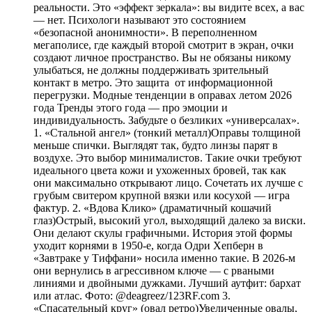
реальности. Это «эффект зеркала»: вы видите всех, а вас
— нет. Психологи называют это состоянием
«безопасной анонимности». В переполненном
мегаполисе, где каждый второй смотрит в экран, очки
создают личное пространство. Вы не обязаны никому
улыбаться, не должны поддерживать зрительный
контакт в метро. Это защита от информационной
перегрузки. Модные тенденции в оправах летом 2026
года Тренды этого года — про эмоции и
индивидуальность. Забудьте о безликих «универсалах».
1. «Стальной ангел» (тонкий металл)Оправы толщиной
меньше спички. Выглядят так, будто линзы парят в
воздухе. Это выбор минималистов. Такие очки требуют
идеального цвета кожи и ухоженных бровей, так как
они максимально открывают лицо. Сочетать их лучше с
грубым свитером крупной вязки или косухой — игра
фактур. 2. «Вдова Клико» (драматичный кошачий
глаз)Острый, высокий угол, выходящий далеко за виски.
Они делают скулы графичными. История этой формы
уходит корнями в 1950-е, когда Одри Хепберн в
«Завтраке у Тиффани» носила именно такие. В 2026-м
они вернулись в агрессивном ключе — с рваными
линиями и двойными дужками. Лучший аутфит: бархат
или атлас. Фото: @deagreez/123RF.com 3.
«Спасательный круг» (овал ретро)Увеличенные овалы,