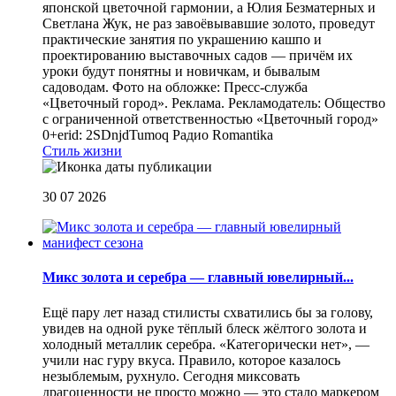
японской цветочной гармонии, а Юлия Безматерных и
Светлана Жук, не раз завоёвывавшие золото, проведут
практические занятия по украшению кашпо и
проектированию выставочных садов — причём их
уроки будут понятны и новичкам, и бывалым
садоводам. Фото на обложке: Пресс-служба
«Цветочный город». Реклама. Рекламодатель: Общество
с ограниченной ответственностью «Цветочный город»
0+erid: 2SDnjdTumoq
Радио Romantika
Стиль жизни
30 07 2026
Микс золота и серебра — главный ювелирный...
Ещё пару лет назад стилисты схватились бы за голову,
увидев на одной руке тёплый блеск жёлтого золота и
холодный металлик серебра. «Категорически нет», —
учили нас гуру вкуса. Правило, которое казалось
незыблемым, рухнуло. Сегодня миксовать
драгоценности не просто можно — это стало маркером