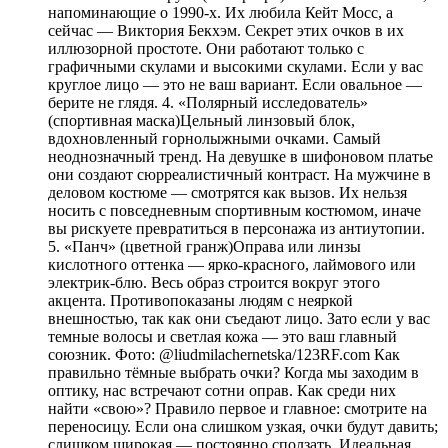
напоминающие о 1990-х. Их любила Кейт Мосс, а
сейчас — Виктория Бекхэм. Секрет этих очков в их
иллюзорной простоте. Они работают только с
графичными скулами и высокими скулами. Если у вас
круглое лицо — это не ваш вариант. Если овальное —
берите не глядя. 4. «Полярный исследователь»
(спортивная маска)Цельный линзовый блок,
вдохновленный горнолыжными очками. Самый
неоднозначный тренд. На девушке в шифоновом платье
они создают сюрреалистичный контраст. На мужчине в
деловом костюме — смотрятся как вызов. Их нельзя
носить с повседневным спортивным костюмом, иначе
вы рискуете превратиться в персонажа из антиутопии.
5. «Панч» (цветной гранж)Оправа или линзы
кислотного оттенка — ярко-красного, лаймового или
электрик-блю. Весь образ строится вокруг этого
акцента. Противопоказаны людям с неяркой
внешностью, так как они съедают лицо. Зато если у вас
темные волосы и светлая кожа — это ваш главный
союзник. Фото: @liudmilachernetska/123RF.com Как
правильно тёмные выбрать очки? Когда мы заходим в
оптику, нас встречают сотни оправ. Как среди них
найти «свою»? Правило первое и главное: смотрите на
переносицу. Если она слишком узкая, очки будут давить;
слишком широкая — постоянно сползать. Идеальная