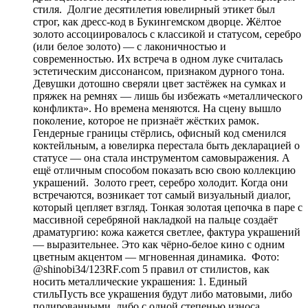
стиля. Долгие десятилетия ювелирный этикет был
строг, как дресс-код в Букингемском дворце. Жёлтое
золото ассоциировалось с классикой и статусом, серебро
(или белое золото) — с лаконичностью и
современностью. Их встреча в одном луке считалась
эстетическим диссонансом, признаком дурного тона.
Девушки дотошно сверяли цвет застёжек на сумках и
пряжек на ремнях — лишь бы избежать «металлического
конфликта». Но времена меняются. На сцену вышло
поколение, которое не признаёт жёстких рамок.
Гендерные границы стёрлись, офисный код сменился
коктейльным, а ювелирка перестала быть декларацией о
статусе — она стала инструментом самовыражения. А
ещё отличным способом показать всю свою коллекцию
украшений. Золото греет, серебро холодит. Когда они
встречаются, возникает тот самый визуальный диалог,
который цепляет взгляд. Тонкая золотая цепочка в паре с
массивной серебряной накладкой на пальце создаёт
драматургию: кожа кажется светлее, фактура украшений
— выразительнее. Это как чёрно-белое кино с одним
цветным акцентом — мгновенная динамика. Фото:
@shinobi34/123RF.com 5 правил от стилистов, как
носить металлические украшения: 1. Единый
стильПусть все украшения будут либо матовыми, либо
полированными, либо с одной степенью износа