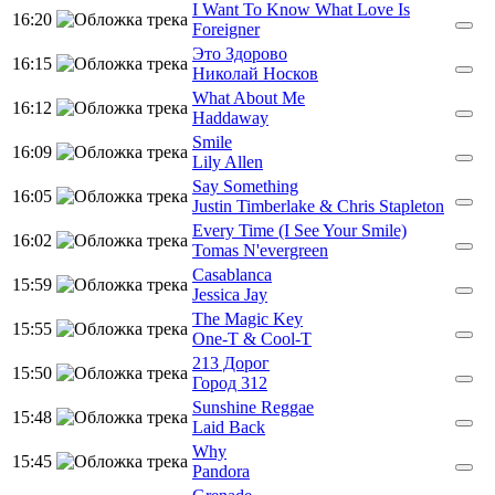
I Want To Know What Love Is
16:20
Foreigner
Это Здорово
16:15
Николай Носков
What About Me
16:12
Haddaway
Smile
16:09
Lily Allen
Say Something
16:05
Justin Timberlake & Chris Stapleton
Every Time (I See Your Smile)
16:02
Tomas N'evergreen
Casablanca
15:59
Jessica Jay
The Magic Key
15:55
One-T & Cool-T
213 Дорог
15:50
Город 312
Sunshine Reggae
15:48
Laid Back
Why
15:45
Pandora