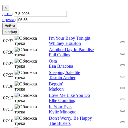
×
дата
:
время
:
в эфир
I'm Your Baby Tonight
07:33
Whitney Houston
Another Day In Paradise
07:30
Phil Collins
Она
07:27
Ева Власова
Sleeping Satellite
07:23
Tasmin Archer
Beggin'
07:20
Madcon
Love Me Like You Do
07:17
Ellie Goulding
In Your Eyes
07:13
Kylie Minogue
Don't Worry, Be Happy
07:10
The Busters