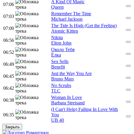
A Kind Of Magic
07:06
Queen
Remember The Time
07:03
Michael Jackson
The Tide Is High (Get the Feeling)
07:00
Atomic Kitten
Nikita
06:56
Elton John
Около Тебя
06:52
Ёлка
Sex Sells
06:49
Benefit
Just the Way You Are
06:45
Bruno Mars
No Scrubs
06:42
TLC
Woman In Love
06:38
Barbara Streisand
(I Can't Help) Falling In Love With
06:35
You
UB 40
Закрыть