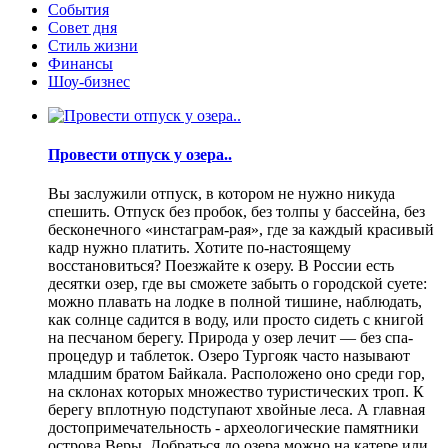
События
Совет дня
Стиль жизни
Финансы
Шоу-бизнес
Провести отпуск у озера..
Вы заслужили отпуск, в котором не нужно никуда
спешить. Отпуск без пробок, без толпы у бассейна, без
бесконечного «инстаграм-рая», где за каждый красивый
кадр нужно платить. Хотите по-настоящему
восстановиться? Поезжайте к озеру. В России есть
десятки озер, где вы сможете забыть о городской суете:
можно плавать на лодке в полной тишине, наблюдать,
как солнце садится в воду, или просто сидеть с книгой
на песчаном берегу. Природа у озер лечит — без спа-
процедур и таблеток. Озеро Тургояк часто называют
младшим братом Байкала. Расположено оно среди гор,
на склонах которых множество туристических троп. К
берегу вплотную подступают хвойные леса. А главная
достопримечательность - археологические памятники
острова Веры. Добраться до озера можно на катере или