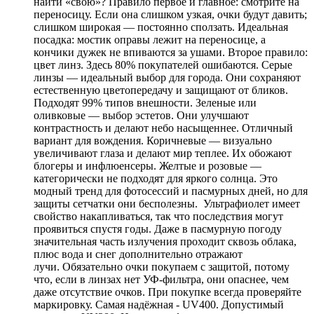
найти «свою»? Правило первое и главное: смотрите на
переносицу. Если она слишком узкая, очки будут давить;
слишком широкая — постоянно сползать. Идеальная
посадка: мостик оправы лежит на переносице, а
кончики дужек не впиваются за ушами. Второе правило:
цвет линз. Здесь 80% покупателей ошибаются. Серые
линзы — идеальный выбор для города. Они сохраняют
естественную цветопередачу и защищают от бликов.
Подходят 99% типов внешности. Зеленые или
оливковые — выбор эстетов. Они улучшают
контрастность и делают небо насыщеннее. Отличный
вариант для вождения. Коричневые — визуально
увеличивают глаза и делают мир теплее. Их обожают
блогеры и инфлюенсеры. Желтые и розовые —
категорически не подходят для яркого солнца. Это
модный тренд для фотосессий и пасмурных дней, но для
защиты сетчатки они бесполезны. Ультрафиолет имеет
свойство накапливаться, так что последствия могут
проявиться спустя годы. Даже в пасмурную погоду
значительная часть излучения проходит сквозь облака,
плюс вода и снег дополнительно отражают
лучи. Обязательно очки покупаем с защитой, потому
что, если в линзах нет УФ-фильтра, они опаснее, чем
даже отсутствие очков. При покупке всегда проверяйте
маркировку. Самая надёжная - UV400. Допустимый