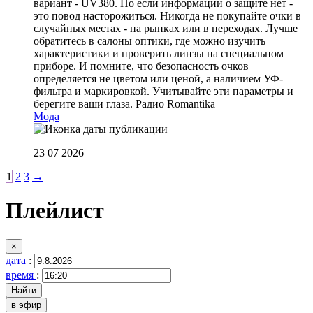
вариант - UV380. Но если информации о защите нет -
это повод насторожиться. Никогда не покупайте очки в
случайных местах - на рынках или в переходах. Лучше
обратитесь в салоны оптики, где можно изучить
характеристики и проверить линзы на специальном
приборе. И помните, что безопасность очков
определяется не цветом или ценой, а наличием УФ-
фильтра и маркировкой. Учитывайте эти параметры и
берегите ваши глаза.
Радио Romantika
Мода
23 07 2026
1
2
3
→
Плейлист
×
дата
:
время
:
в эфир