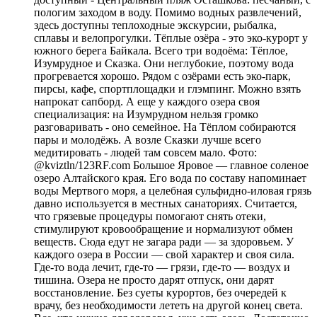
пологим заходом в воду. Помимо водных развлечений,
здесь доступны теплоходные экскурсии, рыбалка,
сплавы и велопрогулки. Тёплые озёра - это эко-курорт у
южного берега Байкала. Всего три водоёма: Тёплое,
Изумрудное и Сказка. Они неглубокие, поэтому вода
прогревается хорошо. Рядом с озёрами есть эко-парк,
пирсы, кафе, спортплощадки и глэмпинг. Можно взять
напрокат сапборд. А еще у каждого озера своя
специализация: на Изумрудном нельзя громко
разговаривать - оно семейное. На Тёплом собираются
пары и молодёжь. А возле Сказки лучше всего
медитировать - людей там совсем мало. Фото:
@kviztln/123RF.com Большое Яровое — главное соленое
озеро Алтайского края. Его вода по составу напоминает
воды Мертвого моря, а целебная сульфидно-иловая грязь
давно используется в местных санаториях. Считается,
что грязевые процедуры помогают снять отеки,
стимулируют кровообращение и нормализуют обмен
веществ. Сюда едут не загара ради — за здоровьем. У
каждого озера в России — свой характер и своя сила.
Где-то вода лечит, где-то — грязи, где-то — воздух и
тишина. Озера не просто дарят отпуск, они дарят
восстановление. Без суеты курортов, без очередей к
врачу, без необходимости лететь на другой конец света.