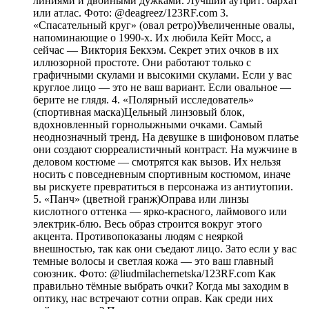
линиями и двойными дужками. Лучший аутфит: бархат
или атлас. Фото: @deagreez/123RF.com 3.
«Спасательный круг» (овал ретро)Увеличенные овалы,
напоминающие о 1990-х. Их любила Кейт Мосс, а
сейчас — Виктория Бекхэм. Секрет этих очков в их
иллюзорной простоте. Они работают только с
графичными скулами и высокими скулами. Если у вас
круглое лицо — это не ваш вариант. Если овальное —
берите не глядя. 4. «Полярный исследователь»
(спортивная маска)Цельный линзовый блок,
вдохновленный горнолыжными очками. Самый
неоднозначный тренд. На девушке в шифоновом платье
они создают сюрреалистичный контраст. На мужчине в
деловом костюме — смотрятся как вызов. Их нельзя
носить с повседневным спортивным костюмом, иначе
вы рискуете превратиться в персонажа из антиутопии.
5. «Панч» (цветной гранж)Оправа или линзы
кислотного оттенка — ярко-красного, лаймового или
электрик-блю. Весь образ строится вокруг этого
акцента. Противопоказаны людям с неяркой
внешностью, так как они съедают лицо. Зато если у вас
темные волосы и светлая кожа — это ваш главный
союзник. Фото: @liudmilachernetska/123RF.com Как
правильно тёмные выбрать очки? Когда мы заходим в
оптику, нас встречают сотни оправ. Как среди них