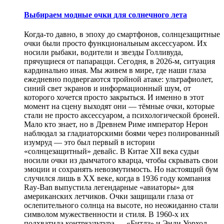
Выбираем модные очки для солнечного лета
Когда-то давно, в эпоху до смартфонов, солнцезащитные
очки были просто функциональным аксессуаром. Их
носили рыбаки, водители и звезды Голливуда,
прячущиеся от папарацци. Сегодня, в 2026-м, ситуация
кардинально иная. Мы живем в мире, где наши глаза
ежедневно подвергаются тройной атаке: ультрафиолет,
синий свет экранов и информационный шум, от
которого хочется просто закрыться. И именно в этот
момент на сцену выходят они — тёмные очки, которые
стали не просто аксессуаром, а психологической броней.
Мало кто знает, но в Древнем Риме император Нерон
наблюдал за гладиаторскими боями через полированный
изумруд — это был первый в истории
«солнцезащитный» девайс. В Китае XII века судьи
носили очки из дымчатого кварца, чтобы скрывать свои
эмоции и сохранять невозмутимость. Но настоящий бум
случился лишь в XX веке, когда в 1936 году компания
Ray-Ban выпустила легендарные «авиаторы» для
американских летчиков. Очки защищали глаза от
ослепительного солнца на высоте, но неожиданно стали
символом мужественности и стиля. В 1960-х их
подхватила контркультура — «Битлз» и Энди Уорхол