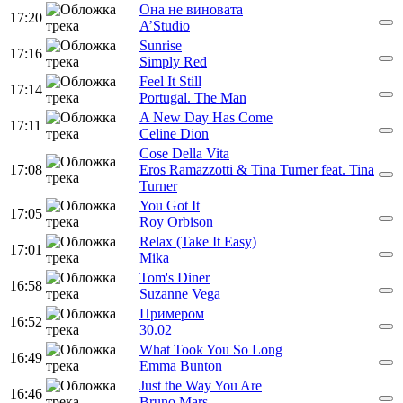
Она не виновата
17:20
A’Studio
Sunrise
17:16
Simply Red
Feel It Still
17:14
Portugal. The Man
A New Day Has Come
17:11
Celine Dion
Cose Della Vita
17:08
Eros Ramazzotti & Tina Turner feat. Tina
Turner
You Got It
17:05
Roy Orbison
Relax (Take It Easy)
17:01
Mika
Tom's Diner
16:58
Suzanne Vega
Примером
16:52
30.02
What Took You So Long
16:49
Emma Bunton
Just the Way You Are
16:46
Bruno Mars