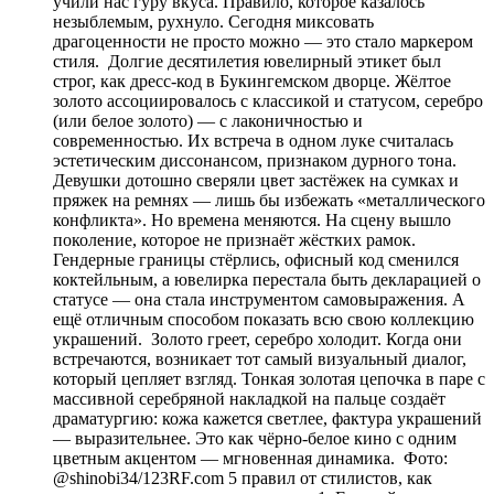
учили нас гуру вкуса. Правило, которое казалось
незыблемым, рухнуло. Сегодня миксовать
драгоценности не просто можно — это стало маркером
стиля. Долгие десятилетия ювелирный этикет был
строг, как дресс-код в Букингемском дворце. Жёлтое
золото ассоциировалось с классикой и статусом, серебро
(или белое золото) — с лаконичностью и
современностью. Их встреча в одном луке считалась
эстетическим диссонансом, признаком дурного тона.
Девушки дотошно сверяли цвет застёжек на сумках и
пряжек на ремнях — лишь бы избежать «металлического
конфликта». Но времена меняются. На сцену вышло
поколение, которое не признаёт жёстких рамок.
Гендерные границы стёрлись, офисный код сменился
коктейльным, а ювелирка перестала быть декларацией о
статусе — она стала инструментом самовыражения. А
ещё отличным способом показать всю свою коллекцию
украшений. Золото греет, серебро холодит. Когда они
встречаются, возникает тот самый визуальный диалог,
который цепляет взгляд. Тонкая золотая цепочка в паре с
массивной серебряной накладкой на пальце создаёт
драматургию: кожа кажется светлее, фактура украшений
— выразительнее. Это как чёрно-белое кино с одним
цветным акцентом — мгновенная динамика. Фото:
@shinobi34/123RF.com 5 правил от стилистов, как