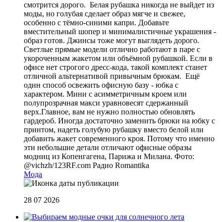
смотрится дорого. Белая рубашка никогда не выйдет из
моды, но голубая сделает образ мягче и свежее,
особенно с тёмно-синими капри. Добавьте
вместительный шопер и минималистичные украшения -
образ готов. Джинсы тоже могут выглядеть дорого.
Светлые прямые модели отлично работают в паре с
укороченным жакетом или объёмной рубашкой. Если в
офисе нет строгого дресс-кода, такой комплект станет
отличной альтернативой привычным брюкам. Ещё
один способ освежить офисную базу - юбка с
характером. Мини с асимметричным кроем или
полупрозрачная макси уравновесят сдержанный
верх.Главное, вам не нужно полностью обновлять
гардероб. Иногда достаточно заменить брюки на юбку с
принтом, надеть голубую рубашку вместо белой или
добавить жакет современного кроя. Потому что именно
эти небольшие детали отличают офисные образы
модниц из Копенгагена, Парижа и Милана. Фото:
@vichzh/123RF.com
Радио Romantika
Мода
28 07 2026