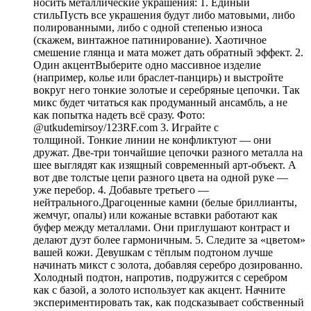
носить металлические украшения: 1. Единый
стильПусть все украшения будут либо матовыми, либо
полированными, либо с одной степенью износа
(скажем, винтажное патинирование). Хаотичное
смешение глянца и мата может дать обратный эффект. 2.
Один акцентВыберите одно массивное изделие
(например, колье или браслет-панцирь) и выстройте
вокруг него тонкие золотые и серебряные цепочки. Так
микс будет читаться как продуманный ансамбль, а не
как попытка надеть всё сразу. Фото:
@utkudemirsoy/123RF.com 3. Играйте с
толщиной. Тонкие линии не конфликтуют — они
дружат. Две-три тончайшие цепочки разного металла на
шее выглядят как изящный современный арт-объект. А
вот две толстые цепи разного цвета на одной руке —
уже перебор. 4. Добавьте третьего —
нейтрального.Драгоценные камни (белые бриллианты,
жемчуг, опалы) или кожаные вставки работают как
буфер между металлами. Они приглушают контраст и
делают дуэт более гармоничным. 5. Следите за «цветом»
вашей кожи. Девушкам с тёплым подтоном лучше
начинать микст с золота, добавляя серебро дозированно.
Холодный подтон, напротив, подружится с серебром
как с базой, а золото использует как акцент. Начните
экспериментировать так, как подсказывает собственный