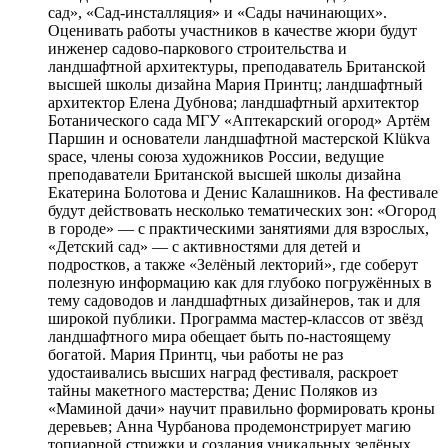
сад», «Сад-инсталляция» и «Сады начинающих».
Оценивать работы участников в качестве жюри будут
инженер садово-паркового строительства и
ландшафтной архитектуры, преподаватель Британской
высшей школы дизайна Мария Принтц; ландшафтный
архитектор Елена Дубнова; ландшафтный архитектор
Ботанического сада МГУ «Аптекарский огород» Артём
Паршин и основатели ландшафтной мастерской Klükva
space, члены союза художников России, ведущие
преподаватели Британской высшей школы дизайна
Екатерина Болотова и Денис Калашников. На фестивале
будут действовать несколько тематических зон: «Огород
в городе» — с практическими занятиями для взрослых,
«Детский сад» — с активностями для детей и
подростков, а также «Зелёный лекторий», где соберут
полезную информацию как для глубоко погружённых в
тему садоводов и ландшафтных дизайнеров, так и для
широкой публики. Программа мастер-классов от звёзд
ландшафтного мира обещает быть по-настоящему
богатой. Мария Принтц, чьи работы не раз
удостаивались высших наград фестиваля, раскроет
тайны макетного мастерства; Денис Поляков из
«Маминой дачи» научит правильно формировать кроны
деревьев; Анна Чурбанова продемонстрирует магию
топиарной стрижки и создания уникальных зелёных