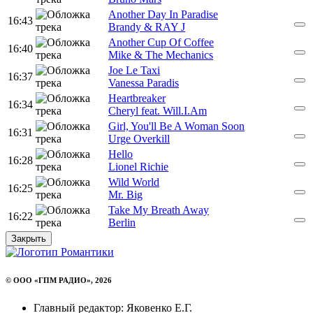
Another Day In Paradise
16:43
Brandy & RAY J
Another Cup Of Coffee
16:40
Mike & The Mechanics
Joe Le Taxi
16:37
Vanessa Paradis
Heartbreaker
16:34
Cheryl feat. Will.I.Am
Girl, You'll Be A Woman Soon
16:31
Urge Overkill
Hello
16:28
Lionel Richie
Wild World
16:25
Mr. Big
Take My Breath Away
16:22
Berlin
Закрыть
© ООО «ГПМ РАДИО», 2026
Главный редактор: Яковенко Е.Г.