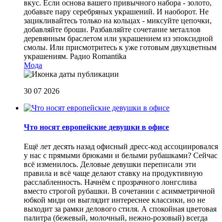
вкус. Если основа вашего привычного набора - золото,
добавьте пару серебряных украшений. И наоборот. Не
зацикливайтесь только на кольцах - миксуйте цепочки,
добавляйте броши. Разбавляйте сочетание металлов
деревянным браслетом или украшением из эпоксидной
смолы. Или присмотритесь к уже готовым двухцветным
украшениям.
Радио Romantika
Мода
30 07 2026
Что носят европейские девушки в офисе
Ещё лет десять назад офисный дресс-код ассоциировался
у нас с прямыми брюками и белыми рубашками? Сейчас
всё изменилось. Деловые девушки переписали эти
правила и всё чаще делают ставку на продуктивную
расслабленность. Начнём с прозрачного лонгслива
вместо строгой рубашки. В сочетании с асимметричной
юбкой миди он выглядит интереснее классики, но не
выходит за рамки делового стиля. А спокойная цветовая
палитра (бежевый, молочный, нежно-розовый) всегда