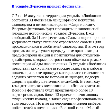
В усадьбе Дурасова пройдёт фестиваль...
С 7 по 16 августа на территории усадьбы «Люблино»
состоится XI Фестиваль ландшафтного искусства,
садоводства и питомниководства «Сады и люди».
Впервые фестиваль будет проходить на живописной
площадке исторической усадьбы Дурасова. Вход
свободный. За 11 лет фестиваль «Сады и люди» прочно
удерживает статус главного отраслевого события для
профессионалов и любителей садоводства. В этом году
программа не уступает предыдущим: организаторы
предусмотрели лекции и практикумы для студентов-
дизайнеров, которые построят свои объекты в рамках
номинации «Сады начинающих». В усадьбе «Люблино»
представят как крупные авторские сады, так и работы
новичков, а также проведут мастер-классы и лекции от
ведущих экспертов по истории ландшафта, подбору
флоры и дизайну цветочных ансамблей. В этом году
тема дизайнерских композиций — «Линия красоты».
Всего на фестивале будет представлено более 10
партнерских садов, более 13 проектов начинающих
студенческих команд, а также сады профессиональных
архитекторов. По итогам мероприятия жюри выберет
победителей в номинациях «Большой сад», «Малый