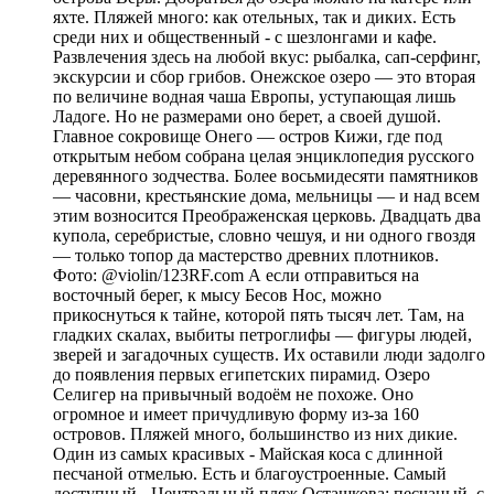
яхте. Пляжей много: как отельных, так и диких. Есть
среди них и общественный - с шезлонгами и кафе.
Развлечения здесь на любой вкус: рыбалка, сап-серфинг,
экскурсии и сбор грибов. Онежское озеро — это вторая
по величине водная чаша Европы, уступающая лишь
Ладоге. Но не размерами оно берет, а своей душой.
Главное сокровище Онего — остров Кижи, где под
открытым небом собрана целая энциклопедия русского
деревянного зодчества. Более восьмидесяти памятников
— часовни, крестьянские дома, мельницы — и над всем
этим возносится Преображенская церковь. Двадцать два
купола, серебристые, словно чешуя, и ни одного гвоздя
— только топор да мастерство древних плотников.
Фото: @violin/123RF.com А если отправиться на
восточный берег, к мысу Бесов Нос, можно
прикоснуться к тайне, которой пять тысяч лет. Там, на
гладких скалах, выбиты петроглифы — фигуры людей,
зверей и загадочных существ. Их оставили люди задолго
до появления первых египетских пирамид. Озеро
Селигер на привычный водоём не похоже. Оно
огромное и имеет причудливую форму из-за 160
островов. Пляжей много, большинство из них дикие.
Один из самых красивых - Майская коса с длинной
песчаной отмелью. Есть и благоустроенные. Самый
доступный - Центральный пляж Осташкова: песчаный, с