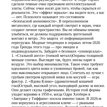
сделали темные очки признаком интеллектуальной
элиты. Сейчас очки носят для того, чтобы скрыться от
реальности. Это «эффект зеркала»: вы видите всех, а вас
— нет. Психологи называют это состоянием
«безопасной анонимности». В переполненном
мегаполисе, где каждый второй смотрит в экран, очки
создают личное пространство. Вы не обязаны никому
улыбаться, не должны поддерживать зрительный
контакт в метро. Это защита от информационной
перегрузки. Модные тенденции в оправах летом 2026
года Тренды этого года — про эмоции и
индивидуальность. Забудьте о безликих «универсалах».
1. «Стальной ангел» (тонкий металл)Оправы толщиной
меньше спички. Выглядят так, будто линзы парят в
воздухе. Это выбор минималистов. Такие очки требуют
идеального цвета кожи и ухоженных бровей, так как
они максимально открывают лицо. Сочетать их лучше с
грубым свитером крупной вязки или косухой — игра
фактур. 2. «Вдова Клико» (драматичный кошачий
глаз)Острый, высокий угол, выходящий далеко за виски.
Они делают скулы графичными. История этой формы
уходит корнями в 1950-е, когда Одри Хепберн в
«Завтраке у Тиффани» носила именно такие. В 2026-м
они вернулись в агрессивном ключе — с рваными