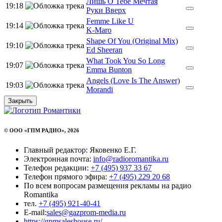
Лишь О Тебе Мечтая
19:18
Руки Вверх
Femme Like U
19:14
K-Maro
Shape Of You (Original Mix)
19:10
Ed Sheeran
What Took You So Long
19:07
Emma Bunton
Angels (Love Is The Answer)
19:03
Morandi
Закрыть
© ООО «ГПМ РАДИО», 2026
Главный редактор: Яковенко Е.Г.
Электронная почта:
info@radioromantika.ru
Телефон редакции:
+7 (495) 937 33 67
Телефон прямого эфира:
+7 (495) 229 20 68
По всем вопросам размещения рекламы на радио
Romantika
тел.
+7 (495) 921-40-41
E-mail:
sales@gazprom-media.ru
https://gpmsaleshouse.ru/