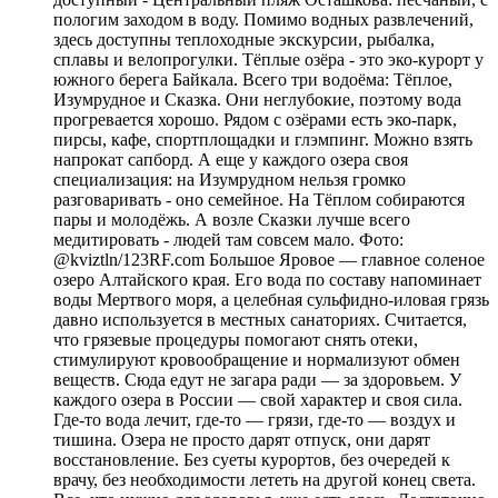
пологим заходом в воду. Помимо водных развлечений,
здесь доступны теплоходные экскурсии, рыбалка,
сплавы и велопрогулки. Тёплые озёра - это эко-курорт у
южного берега Байкала. Всего три водоёма: Тёплое,
Изумрудное и Сказка. Они неглубокие, поэтому вода
прогревается хорошо. Рядом с озёрами есть эко-парк,
пирсы, кафе, спортплощадки и глэмпинг. Можно взять
напрокат сапборд. А еще у каждого озера своя
специализация: на Изумрудном нельзя громко
разговаривать - оно семейное. На Тёплом собираются
пары и молодёжь. А возле Сказки лучше всего
медитировать - людей там совсем мало. Фото:
@kviztln/123RF.com Большое Яровое — главное соленое
озеро Алтайского края. Его вода по составу напоминает
воды Мертвого моря, а целебная сульфидно-иловая грязь
давно используется в местных санаториях. Считается,
что грязевые процедуры помогают снять отеки,
стимулируют кровообращение и нормализуют обмен
веществ. Сюда едут не загара ради — за здоровьем. У
каждого озера в России — свой характер и своя сила.
Где-то вода лечит, где-то — грязи, где-то — воздух и
тишина. Озера не просто дарят отпуск, они дарят
восстановление. Без суеты курортов, без очередей к
врачу, без необходимости лететь на другой конец света.