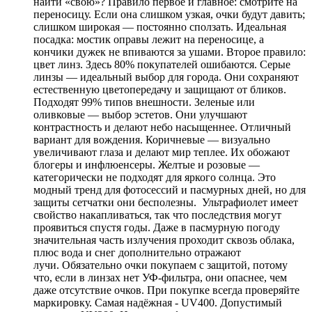
найти «свою»? Правило первое и главное: смотрите на
переносицу. Если она слишком узкая, очки будут давить;
слишком широкая — постоянно сползать. Идеальная
посадка: мостик оправы лежит на переносице, а
кончики дужек не впиваются за ушами. Второе правило:
цвет линз. Здесь 80% покупателей ошибаются. Серые
линзы — идеальный выбор для города. Они сохраняют
естественную цветопередачу и защищают от бликов.
Подходят 99% типов внешности. Зеленые или
оливковые — выбор эстетов. Они улучшают
контрастность и делают небо насыщеннее. Отличный
вариант для вождения. Коричневые — визуально
увеличивают глаза и делают мир теплее. Их обожают
блогеры и инфлюенсеры. Желтые и розовые —
категорически не подходят для яркого солнца. Это
модный тренд для фотосессий и пасмурных дней, но для
защиты сетчатки они бесполезны. Ультрафиолет имеет
свойство накапливаться, так что последствия могут
проявиться спустя годы. Даже в пасмурную погоду
значительная часть излучения проходит сквозь облака,
плюс вода и снег дополнительно отражают
лучи. Обязательно очки покупаем с защитой, потому
что, если в линзах нет УФ-фильтра, они опаснее, чем
даже отсутствие очков. При покупке всегда проверяйте
маркировку. Самая надёжная - UV400. Допустимый