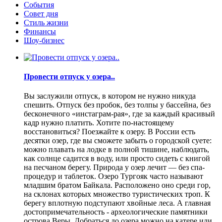
События
Совет дня
Стиль жизни
Финансы
Шоу-бизнес
Провести отпуск у озера..
Вы заслужили отпуск, в котором не нужно никуда
спешить. Отпуск без пробок, без толпы у бассейна, без
бесконечного «инстаграм-рая», где за каждый красивый
кадр нужно платить. Хотите по-настоящему
восстановиться? Поезжайте к озеру. В России есть
десятки озер, где вы сможете забыть о городской суете:
можно плавать на лодке в полной тишине, наблюдать,
как солнце садится в воду, или просто сидеть с книгой
на песчаном берегу. Природа у озер лечит — без спа-
процедур и таблеток. Озеро Тургояк часто называют
младшим братом Байкала. Расположено оно среди гор,
на склонах которых множество туристических троп. К
берегу вплотную подступают хвойные леса. А главная
достопримечательность - археологические памятники
острова Веры. Добраться до озера можно на катере или