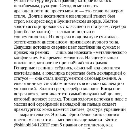
учили нас гуру вкуса. Правило, которое казалось
незыблемым, рухнуло. Сегодня миксовать
драгоценности не просто можно — это стало маркером
стиля. Долгие десятилетия ювелирный этикет был
строг, как дресс-код в Букингемском дворце. Жёлтое
золото ассоциировалось с классикой и статусом, серебро
(или белое золото) — с лаконичностью и
современностью. Их встреча в одном луке считалась
эстетическим диссонансом, признаком дурного тона.
Девушки дотошно сверяли цвет застёжек на сумках и
пряжек на ремнях — лишь бы избежать «металлического
конфликта». Но времена меняются. На сцену вышло
поколение, которое не признаёт жёстких рамок.
Гендерные границы стёрлись, офисный код сменился
коктейльным, а ювелирка перестала быть декларацией о
статусе — она стала инструментом самовыражения. А
ещё отличным способом показать всю свою коллекцию
украшений. Золото греет, серебро холодит. Когда они
встречаются, возникает тот самый визуальный диалог,
который цепляет взгляд. Тонкая золотая цепочка в паре с
массивной серебряной накладкой на пальце создаёт
драматургию: кожа кажется светлее, фактура украшений
— выразительнее. Это как чёрно-белое кино с одним
цветным акцентом — мгновенная динамика. Фото:
@shinobi34/123RF.com 5 правил от стилистов, как