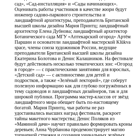
сад», «Сад-инсталляция» и «Сады начинающих».
Оценивать работы участников в качестве жюри будут
инженер садово-паркового строительства и
ландшафтной архитектуры, преподаватель Британской
высшей школы дизайна Мария Принтц; ландшафтный
архитектор Елена Дубнова; ландшафтный архитектор
Ботанического сада МГУ «Аптекарский огород» Артём
Паршин и основатели ландшафтной мастерской Klükva
space, члены союза художников России, ведущие
преподаватели Британской высшей школы дизайна
Екатерина Болотова и Денис Калашников. На фестивале
будут действовать несколько тематических зон: «Огород
в городе» — с практическими занятиями для взрослых,
«Детский сад» — с активностями для детей и
подростков, а также «Зелёный лекторий», где соберут
полезную информацию как для глубоко погружённых в
тему садоводов и ландшафтных дизайнеров, так и для
широкой публики. Программа мастер-классов от звёзд
ландшафтного мира обещает быть по-настоящему
богатой. Мария Принтц, чьи работы не раз
удостаивались высших наград фестиваля, раскроет
тайны макетного мастерства; Денис Поляков из
«Маминой дачи» научит правильно формировать кроны
деревьев; Анна Чурбанова продемонстрирует магию
топиарной стрижки и создания уникальных зелёных