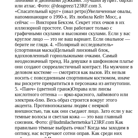
линиями и двойными дужками. Лучший аутфит: бархат
или атлас. Фото: @deagreez/123RF.com 3.
«Спасательный круг» (овал ретро)Увеличенные овалы,
напоминающие о 1990-х. Их любила Кейт Мосс, а
сейчас — Виктория Бекхэм. Секрет этих очков в их
иллюзорной простоте. Они работают только с
графичными скулами и высокими скулами. Если у вас
круглое лицо — это не ваш вариант. Если овальное —
берите не глядя. 4. «Полярный исследователь»
(спортивная маска)Цельный линзовый блок,
вдохновленный горнолыжными очками. Самый
неоднозначный тренд. На девушке в шифоновом платье
они создают сюрреалистичный контраст. На мужчине в
деловом костюме — смотрятся как вызов. Их нельзя
носить с повседневным спортивным костюмом, иначе
вы рискуете превратиться в персонажа из антиутопии.
5. «Панч» (цветной гранж)Оправа или линзы
кислотного оттенка — ярко-красного, лаймового или
электрик-блю. Весь образ строится вокруг этого
акцента. Противопоказаны людям с неяркой
внешностью, так как они съедают лицо. Зато если у вас
темные волосы и светлая кожа — это ваш главный
союзник. Фото: @liudmilachernetska/123RF.com Как
правильно тёмные выбрать очки? Когда мы заходим в
оптику, нас встречают сотни оправ. Как среди них