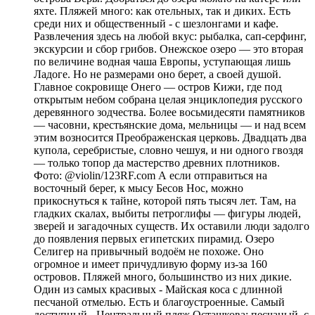
яхте. Пляжей много: как отельных, так и диких. Есть
среди них и общественный - с шезлонгами и кафе.
Развлечения здесь на любой вкус: рыбалка, сап-серфинг,
экскурсии и сбор грибов. Онежское озеро — это вторая
по величине водная чаша Европы, уступающая лишь
Ладоге. Но не размерами оно берет, а своей душой.
Главное сокровище Онего — остров Кижи, где под
открытым небом собрана целая энциклопедия русского
деревянного зодчества. Более восьмидесяти памятников
— часовни, крестьянские дома, мельницы — и над всем
этим возносится Преображенская церковь. Двадцать два
купола, серебристые, словно чешуя, и ни одного гвоздя
— только топор да мастерство древних плотников.
Фото: @violin/123RF.com А если отправиться на
восточный берег, к мысу Бесов Нос, можно
прикоснуться к тайне, которой пять тысяч лет. Там, на
гладких скалах, выбиты петроглифы — фигуры людей,
зверей и загадочных существ. Их оставили люди задолго
до появления первых египетских пирамид. Озеро
Селигер на привычный водоём не похоже. Оно
огромное и имеет причудливую форму из-за 160
островов. Пляжей много, большинство из них дикие.
Один из самых красивых - Майская коса с длинной
песчаной отмелью. Есть и благоустроенные. Самый
доступный - Центральный пляж Осташкова: песчаный, с