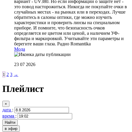
вариант - UV380. Но если информации о защите нет -
это повод насторожиться. Никогда не покупайте очки в
случайных местах - на рынках или в переходах. Лучше
обратитесь в салоны оптики, где можно изучить
характеристики и проверить линзы на специальном
приборе. И помните, что безопасность очков
определяется не цветом или ценой, а наличием УФ-
фильтра и маркировкой. Учитывайте эти параметры и
берегите ваши глаза.
Радио Romantika
Мода
23 07 2026
1
2
3
→
Плейлист
×
дата
:
время
:
в эфир