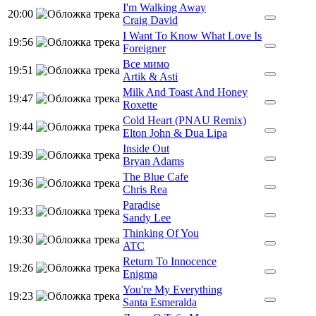
I'm Walking Away
20:00
Craig David
I Want To Know What Love Is
19:56
Foreigner
Все мимо
19:51
Artik & Asti
Milk And Toast And Honey
19:47
Roxette
Cold Heart (PNAU Remix)
19:44
Elton John & Dua Lipa
Inside Out
19:39
Bryan Adams
The Blue Cafe
19:36
Chris Rea
Paradise
19:33
Sandy Lee
Thinking Of You
19:30
ATC
Return To Innocence
19:26
Enigma
You're My Everything
19:23
Santa Esmeralda