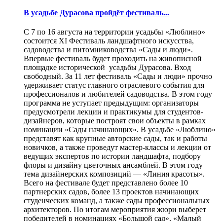
В усадьбе Дурасова пройдёт фестиваль...
С 7 по 16 августа на территории усадьбы «Люблино»
состоится XI Фестиваль ландшафтного искусства,
садоводства и питомниководства «Сады и люди».
Впервые фестиваль будет проходить на живописной
площадке исторической усадьбы Дурасова. Вход
свободный. За 11 лет фестиваль «Сады и люди» прочно
удерживает статус главного отраслевого события для
профессионалов и любителей садоводства. В этом году
программа не уступает предыдущим: организаторы
предусмотрели лекции и практикумы для студентов-
дизайнеров, которые построят свои объекты в рамках
номинации «Сады начинающих». В усадьбе «Люблино»
представят как крупные авторские сады, так и работы
новичков, а также проведут мастер-классы и лекции от
ведущих экспертов по истории ландшафта, подбору
флоры и дизайну цветочных ансамблей. В этом году
тема дизайнерских композиций — «Линия красоты».
Всего на фестивале будет представлено более 10
партнерских садов, более 13 проектов начинающих
студенческих команд, а также сады профессиональных
архитекторов. По итогам мероприятия жюри выберет
победителей в номинациях «Большой сад», «Малый