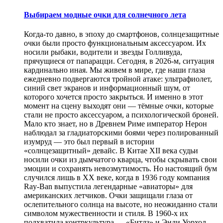
Выбираем модные очки для солнечного лета
Когда-то давно, в эпоху до смартфонов, солнцезащитные
очки были просто функциональным аксессуаром. Их
носили рыбаки, водители и звезды Голливуда,
прячущиеся от папарацци. Сегодня, в 2026-м, ситуация
кардинально иная. Мы живем в мире, где наши глаза
ежедневно подвергаются тройной атаке: ультрафиолет,
синий свет экранов и информационный шум, от
которого хочется просто закрыться. И именно в этот
момент на сцену выходят они — тёмные очки, которые
стали не просто аксессуаром, а психологической броней.
Мало кто знает, но в Древнем Риме император Нерон
наблюдал за гладиаторскими боями через полированный
изумруд — это был первый в истории
«солнцезащитный» девайс. В Китае XII века судьи
носили очки из дымчатого кварца, чтобы скрывать свои
эмоции и сохранять невозмутимость. Но настоящий бум
случился лишь в XX веке, когда в 1936 году компания
Ray-Ban выпустила легендарные «авиаторы» для
американских летчиков. Очки защищали глаза от
ослепительного солнца на высоте, но неожиданно стали
символом мужественности и стиля. В 1960-х их
подхватила контркультура — «Битлз» и Энди Уорхол