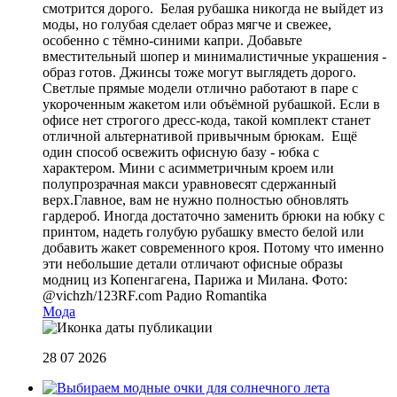
смотрится дорого. Белая рубашка никогда не выйдет из
моды, но голубая сделает образ мягче и свежее,
особенно с тёмно-синими капри. Добавьте
вместительный шопер и минималистичные украшения -
образ готов. Джинсы тоже могут выглядеть дорого.
Светлые прямые модели отлично работают в паре с
укороченным жакетом или объёмной рубашкой. Если в
офисе нет строгого дресс-кода, такой комплект станет
отличной альтернативой привычным брюкам. Ещё
один способ освежить офисную базу - юбка с
характером. Мини с асимметричным кроем или
полупрозрачная макси уравновесят сдержанный
верх.Главное, вам не нужно полностью обновлять
гардероб. Иногда достаточно заменить брюки на юбку с
принтом, надеть голубую рубашку вместо белой или
добавить жакет современного кроя. Потому что именно
эти небольшие детали отличают офисные образы
модниц из Копенгагена, Парижа и Милана. Фото:
@vichzh/123RF.com
Радио Romantika
Мода
28 07 2026