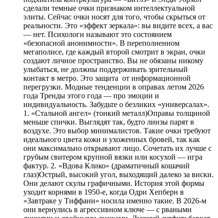
сделали темные очки признаком интеллектуальной
элиты. Сейчас очки носят для того, чтобы скрыться от
реальности. Это «эффект зеркала»: вы видите всех, а вас
— нет. Психологи называют это состоянием
«безопасной анонимности». В переполненном
мегаполисе, где каждый второй смотрит в экран, очки
создают личное пространство. Вы не обязаны никому
улыбаться, не должны поддерживать зрительный
контакт в метро. Это защита от информационной
перегрузки. Модные тенденции в оправах летом 2026
года Тренды этого года — про эмоции и
индивидуальность. Забудьте о безликих «универсалах».
1. «Стальной ангел» (тонкий металл)Оправы толщиной
меньше спички. Выглядят так, будто линзы парят в
воздухе. Это выбор минималистов. Такие очки требуют
идеального цвета кожи и ухоженных бровей, так как
они максимально открывают лицо. Сочетать их лучше с
грубым свитером крупной вязки или косухой — игра
фактур. 2. «Вдова Клико» (драматичный кошачий
глаз)Острый, высокий угол, выходящий далеко за виски.
Они делают скулы графичными. История этой формы
уходит корнями в 1950-е, когда Одри Хепберн в
«Завтраке у Тиффани» носила именно такие. В 2026-м
они вернулись в агрессивном ключе — с рваными