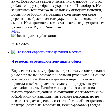
вкус. Если основа вашего привычного набора - золото,
добавьте пару серебряных украшений. И наоборот. Не
зацикливайтесь только на кольцах - миксуйте цепочки,
добавляйте броши. Разбавляйте сочетание металлов
деревянным браслетом или украшением из эпоксидной
смолы. Или присмотритесь к уже готовым двухцветным
украшениям.
Радио Romantika
Мода
30 07 2026
Что носят европейские девушки в офисе
Ещё лет десять назад офисный дресс-код ассоциировался
у нас с прямыми брюками и белыми рубашками? Сейчас
всё изменилось. Деловые девушки переписали эти
правила и всё чаще делают ставку на продуктивную
расслабленность. Начнём с прозрачного лонгслива
вместо строгой рубашки. В сочетании с асимметричной
юбкой миди он выглядит интереснее классики, но не
выходит за рамки делового стиля. А спокойная цветовая
палитра (бежевый, молочный, нежно-розовый) всегда