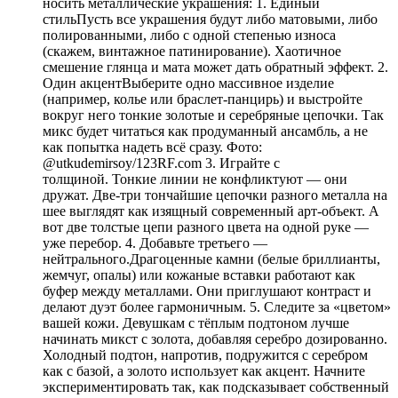
носить металлические украшения: 1. Единый
стильПусть все украшения будут либо матовыми, либо
полированными, либо с одной степенью износа
(скажем, винтажное патинирование). Хаотичное
смешение глянца и мата может дать обратный эффект. 2.
Один акцентВыберите одно массивное изделие
(например, колье или браслет-панцирь) и выстройте
вокруг него тонкие золотые и серебряные цепочки. Так
микс будет читаться как продуманный ансамбль, а не
как попытка надеть всё сразу. Фото:
@utkudemirsoy/123RF.com 3. Играйте с
толщиной. Тонкие линии не конфликтуют — они
дружат. Две-три тончайшие цепочки разного металла на
шее выглядят как изящный современный арт-объект. А
вот две толстые цепи разного цвета на одной руке —
уже перебор. 4. Добавьте третьего —
нейтрального.Драгоценные камни (белые бриллианты,
жемчуг, опалы) или кожаные вставки работают как
буфер между металлами. Они приглушают контраст и
делают дуэт более гармоничным. 5. Следите за «цветом»
вашей кожи. Девушкам с тёплым подтоном лучше
начинать микст с золота, добавляя серебро дозированно.
Холодный подтон, напротив, подружится с серебром
как с базой, а золото использует как акцент. Начните
экспериментировать так, как подсказывает собственный