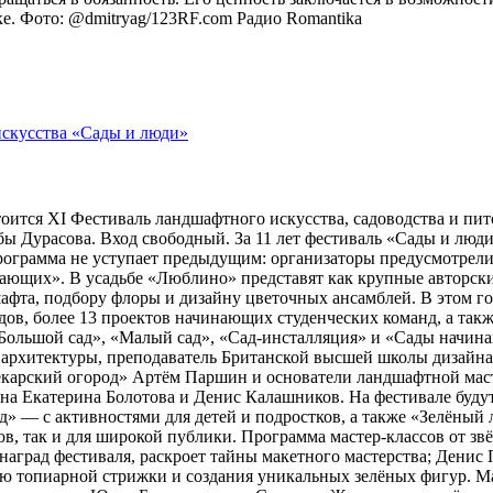
оке. Фото: @dmitryag/123RF.com
Радио Romantika
тоится XI Фестиваль ландшафтного искусства, садоводства и пи
 Дурасова. Вход свободный. За 11 лет фестиваль «Сады и люди»
рограмма не уступает предыдущим: организаторы предусмотрели
ющих». В усадьбе «Люблино» представят как крупные авторские 
шафта, подбору флоры и дизайну цветочных ансамблей. В этом г
адов, более 13 проектов начинающих студенческих команд, а та
ольшой сад», «Малый сад», «Сад-инсталляция» и «Сады начина
 архитектуры, преподаватель Британской высшей школы дизайн
арский огород» Артём Паршин и основатели ландшафтной масте
 Екатерина Болотова и Денис Калашников. На фестивале будут 
д» — с активностями для детей и подростков, а также «Зелёный 
, так и для широкой публики. Программа мастер-классов от зв
наград фестиваля, раскроет тайны макетного мастерства; Дени
ию топиарной стрижки и создания уникальных зелёных фигур. 