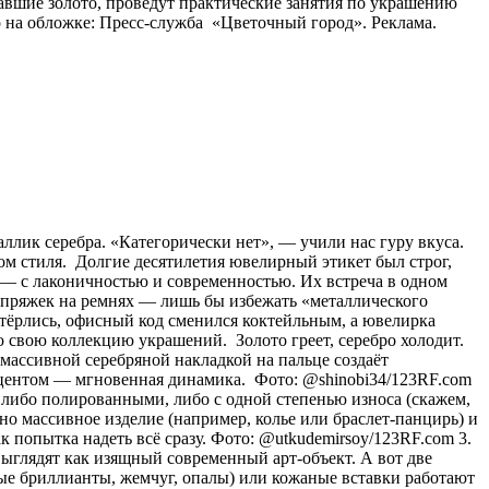
авшие золото, проведут практические занятия по украшению
 на обложке: Пресс-служба «Цветочный город». Реклама.
аллик серебра. «Категорически нет», — учили нас гуру вкуса.
ом стиля. Долгие десятилетия ювелирный этикет был строг,
о) — с лаконичностью и современностью. Их встреча в одном
и пряжек на ремнях — лишь бы избежать «металлического
стёрлись, офисный код сменился коктейльным, а ювелирка
 свою коллекцию украшений. Золото греет, серебро холодит.
с массивной серебряной накладкой на пальце создаёт
акцентом — мгновенная динамика. Фото: @shinobi34/123RF.com
 либо полированными, либо с одной степенью износа (скажем,
о массивное изделие (например, колье или браслет-панцирь) и
к попытка надеть всё сразу. Фото: @utkudemirsoy/123RF.com 3.
ыглядят как изящный современный арт-объект. А вот две
лые бриллианты, жемчуг, опалы) или кожаные вставки работают