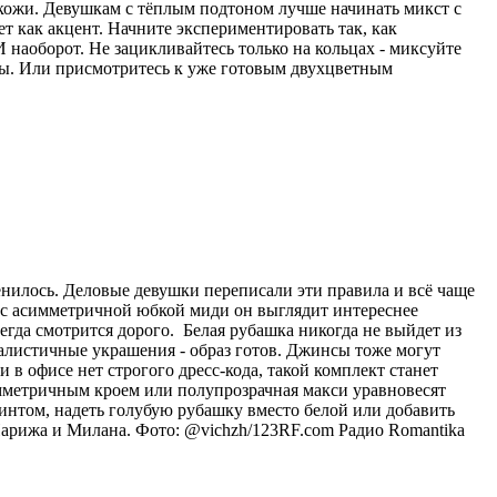
 кожи. Девушкам с тёплым подтоном лучше начинать микст с
ет как акцент. Начните экспериментировать так, как
 наоборот. Не зацикливайтесь только на кольцах - миксуйте
лы. Или присмотритесь к уже готовым двухцветным
енилось. Деловые девушки переписали эти правила и всё чаще
и с асимметричной юбкой миди он выглядит интереснее
егда смотрится дорого. Белая рубашка никогда не выйдет из
малистичные украшения - образ готов. Джинсы тоже могут
в офисе нет строгого дресс-кода, такой комплект станет
мметричным кроем или полупрозрачная макси уравновесят
интом, надеть голубую рубашку вместо белой или добавить
Парижа и Милана. Фото: @vichzh/123RF.com
Радио Romantika