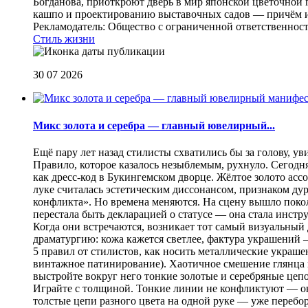
Богданова, приоткроют дверь в мир японской цветочной 
кашпо и проектированию выставочных садов — причём их
Рекламодатель: Общество с ограниченной ответственнос
Стиль жизни
30 07 2026
Микс золота и серебра — главный ювелирный...
Ещё пару лет назад стилисты схватились бы за голову, у
Правило, которое казалось незыблемым, рухнуло. Сегодн
как дресс-код в Букингемском дворце. Жёлтое золото асс
луке считалась эстетическим диссонансом, признаком ду
конфликта». Но времена меняются. На сцену вышло покол
перестала быть декларацией о статусе — она стала инст
Когда они встречаются, возникает тот самый визуальный д
драматургию: кожа кажется светлее, фактура украшений
5 правил от стилистов, как носить металлические украш
винтажное патинирование). Хаотичное смешение глянца и
выстройте вокруг него тонкие золотые и серебряные цепоч
Играйте с толщиной. Тонкие линии не конфликтуют — они
толстые цепи разного цвета на одной руке — уже перебо