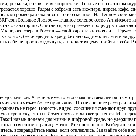
ии, рыбалка, сплавы и велопрогулки. Тёплые озёра - это эко-кур
ревается хорошо. Рядом с озёрами есть эко-парк, пирсы, кафе, 
нельзя громко разговаривать - оно семейное. На Тёплом собираю
23RF.com Большое Яровое — главное соленое озеро Алтайского кр
местных санаториях. Считается, что грязевые процедуры помога
У каждого озера в России — свой характер и своя сила. Где-то в
курортов, без очередей к врачу, без необходимости лететь на друг
ить себе не просто отдохнуть, а по-настоящему прийти в себя.
Ра
ечер с книгой. А теперь вместо этого мы листаем ленты и смот
лючиться на что-то более привычное. Но не спешите расстраива
рживать интерес. Новости, видео, сообщения сменяют друг друг
ую переписку, статьи. Изменился сам характер чтения. Мы пере
акой навык полезен для жизни в цифровой среде, но удерживат
итать сразу сотни страниц. Начинайте постепенно. Выберите кни
питесь, возвращайтесь назад, если отвлеклись. Задавайте себе во
вращаться в обязанность. Его ценность заключается в возможнос