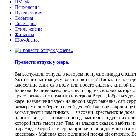
ПМЭФ
Психология
Путешествия
События
Совет дня
Стиль жизни
Финансы
Шоу-бизнес
Провести отпуск у озера..
Вы заслужили отпуск, в котором не нужно никуда спешить
Хотите по-настоящему восстановиться? Поезжайте к озеру.
как солнце садится в воду, или просто сидеть с книгой н
Байкала. Расположено оно среди гор, на склонах которы
археологические памятники острова Веры. Добраться до о
кафе. Развлечения здесь на любой вкус: рыбалка, сап-се
размерами оно берет, а своей душой. Главное сокровище
восьмидесяти памятников — часовни, крестьянские дома,
одного гвоздя — только топор да мастерство древних пло
которой пять тысяч лет. Там, на гладких скалах, выбит
пирамид. Озеро Селигер на привычный водоём не похоже
красивых - Майская коса с длинной песчаной отмелью. Е