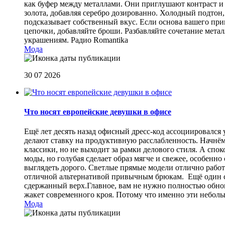
как буфер между металлами. Они приглушают контраст и 
золота, добавляя серебро дозированно. Холодный подтон, 
подсказывает собственный вкус. Если основа вашего прив
цепочки, добавляйте броши. Разбавляйте сочетание мет
украшениям.
Радио Romantika
Мода
30 07 2026
Что носят европейские девушки в офисе
Ещё лет десять назад офисный дресс-код ассоциировался
делают ставку на продуктивную расслабленность. Начнём
классики, но не выходит за рамки делового стиля. А спо
моды, но голубая сделает образ мягче и свежее, особен
выглядеть дорого. Светлые прямые модели отлично работа
отличной альтернативой привычным брюкам. Ещё один сп
сдержанный верх.Главное, вам не нужно полностью обнов
жакет современного кроя. Потому что именно эти небол
Мода