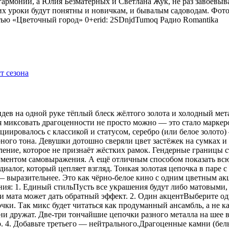
гармонии, а Юлия Безматерных и Светлана Жук, не раз завоёвыв
 уроки будут понятны и новичкам, и бывалым садоводам. Фото
тью «Цветочный город» 0+erid: 2SDnjdTumoq
Радио Romantika
видев на одной руке тёплый блеск жёлтого золота и холодный мет
я миксовать драгоценности не просто можно — это стало маркер
оциировалось с классикой и статусом, серебро (или белое золот
рного тона. Девушки дотошно сверяли цвет застёжек на сумках 
ение, которое не признаёт жёстких рамок. Гендерные границы 
рументом самовыражения. А ещё отличным способом показать всю
иалог, который цепляет взгляд. Тонкая золотая цепочка в паре 
 — выразительнее. Это как чёрно-белое кино с одним цветным 
ения: 1. Единый стильПусть все украшения будут либо матовыми,
 мата может дать обратный эффект. 2. Один акцентВыберите одн
ки. Так микс будет читаться как продуманный ансамбль, а не ка
 дружат. Две-три тончайшие цепочки разного металла на шее в
р. 4. Добавьте третьего — нейтрального.Драгоценные камни (бе