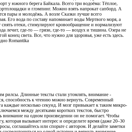
орт у южного берега Байкала. Всего три водоёма: Тёплое,
спортплощадки и глэмпинг. Можно взять напрокат сапборд. А
тся пары и молодёжь. А возле Сказки лучше всего
ая. Его вода по составу напоминает воды Мертвого моря, а
ют снять отеки, стимулируют кровообращение и нормализуют
ода лечит, где-то — грязи, где-то — воздух и тишина. Озера не
ой конец света. Все, что нужно для здоровья, уже есть здесь.
дио Romantika
рим рилсы. Длинные тексты стали утомлять, внимание -
ться, способность к чтению можно вернуть. Современный
а каждые несколько секунд. И мозг привыкает к таким микро-
ключаемся между десятками коротких текстов, быстро
ь внимание на одном произведении он не помогает. Чтобы
гу, которая вызывает интерес и определите время (даже 20–30
просы, соглашайтесь или спорьте с автором. И делайте заметки
ти сосредоточиться на одной истории и вернуть внимание,