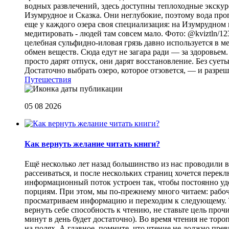
водных развлечений, здесь доступны теплоходные экскурс
Изумрудное и Сказка. Они неглубокие, поэтому вода прог
еще у каждого озера своя специализация: на Изумрудном 
медитировать - людей там совсем мало. Фото: @kviztln/1
целебная сульфидно-иловая грязь давно используется в 
обмен веществ. Сюда едут не загара ради — за здоровьем. 
просто дарят отпуск, они дарят восстановление. Без суеты 
Достаточно выбрать озеро, которое отзовется, — и разреш
Путешествия
05 08 2026
Как вернуть желание читать книги?
Eщё несколько лет назад большинство из нас проводили в
рассеиваться, и после нескольких страниц хочется перек
информационный поток устроен так, чтобы постоянно уде
порциям. При этом, мы по-прежнему много читаем: рабоч
просматриваем информацию и переходим к следующему. Т
вернуть себе способность к чтению, не ставьте цель проч
минут в день будет достаточно). Во время чтения не торо
на полях. А главное, помните, что чтение не должно пре