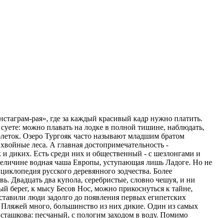
нстаграм-рая», где за каждый красивый кадр нужно платить.
 суете: можно плавать на лодке в полной тишине, наблюдать,
таблеток. Озеро Тургояк часто называют младшим братом
хвойные леса. А главная достопримечательность -
к и диких. Есть среди них и общественный - с шезлонгами и
о величине водная чаша Европы, уступающая лишь Ладоге. Но не
циклопедия русского деревянного зодчества. Более
. Двадцать два купола, серебристые, словно чешуя, и ни
ый берег, к мысу Бесов Нос, можно прикоснуться к тайне,
оставили люди задолго до появления первых египетских
 Пляжей много, большинство из них дикие. Один из самых
сташкова: песчаный, с пологим заходом в воду. Помимо