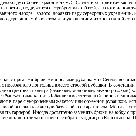
делают дуэт более гармоничным. 5. Следите за «цветом» вашей
напротив, подружится с серебром как с базой, а золото использу
ычного набора - золото, добавьте пару серебряных украшений. И
аллов деревянным браслетом или украшением из эпоксидной смо
 у нас с прямыми брюками и белыми рубашками? Сейчас всё изм
 с прозрачного лонгслива вместо строгой рубашки. В сочетани
койная цветовая палитра (бежевый, молочный, нежно-розовый) вс
но с тёмно-синими капри. Добавьте вместительный шопер и мини
ют в паре с укороченным жакетом или объёмной рубашкой. Если 
особ освежить офисную базу - юбка с характером. Мини с аси
лять гардероб. Иногда достаточно заменить брюки на юбку с пр
ьшие детали отличают офисные образы модниц из Копенгагена, 