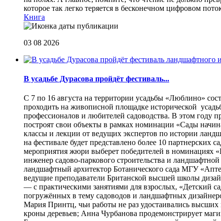
которое так легко теряется в бесконечном цифровом пот
Книга
03 08 2026
В усадьбе Дурасова пройдёт фестиваль...
С 7 по 16 августа на территории усадьбы «Люблино» сос
проходить на живописной площадке исторической усадьбы
профессионалов и любителей садоводства. В этом году п
построят свои объекты в рамках номинации «Сады начина
классы и лекции от ведущих экспертов по истории ланд
на фестивале будет представлено более 10 партнерских с
мероприятия жюри выберет победителей в номинациях «Б
инженер садово-паркового строительства и ландшафтной
ландшафтный архитектор Ботанического сада МГУ «Аптек
ведущие преподаватели Британской высшей школы дизайна
— с практическими занятиями для взрослых, «Детский са
погружённых в тему садоводов и ландшафтных дизайнеров
Мария Принтц, чьи работы не раз удостаивались высших 
кроны деревьев; Анна Чурбанова продемонстрирует маг