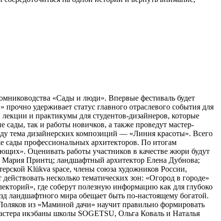
томниководства «Сады и люди». Впервые фестиваль будет
 прочно удерживает статус главного отраслевого события для
 лекции и практикумы для студентов-дизайнеров, которые
сады, так и работы новичков, а также проведут мастер-
оду тема дизайнерских композиций — «Линия красоты». Всего
кже сады профессиональных архитекторов. По итогам
ющих». Оценивать работы участников в качестве жюри будут
а Мария Принтц; ландшафтный архитектор Елена Дубнова;
рской Klükva space, члены союза художников России,
действовать несколько тематических зон: «Огород в городе»
лекторий», где соберут полезную информацию как для глубоко
ёзд ландшафтного мира обещает быть по-настоящему богатой.
с Поляков из «Маминой дачи» научит правильно формировать
Мастера икэбаны школы SOGETSU, Ольга Коваль и Наталья