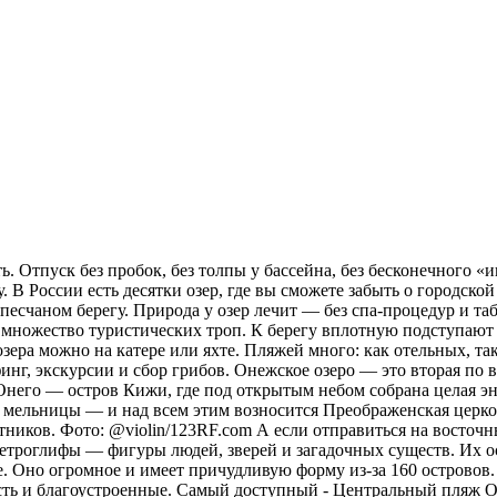
. Отпуск без пробок, без толпы у бассейна, без бесконечного «и
 В России есть десятки озер, где вы сможете забыть о городской
а песчаном берегу. Природа у озер лечит — без спа-процедур и 
х множество туристических троп. К берегу вплотную подступают 
зера можно на катере или яхте. Пляжей много: как отельных, та
рфинг, экскурсии и сбор грибов. Онежское озеро — это вторая п
 Онего — остров Кижи, где под открытым небом собрана целая эн
 мельницы — и над всем этим возносится Преображенская церковь
тников. Фото: @violin/123RF.com А если отправиться на восточн
ы петроглифы — фигуры людей, зверей и загадочных существ. Их 
. Оно огромное и имеет причудливую форму из-за 160 островов.
сть и благоустроенные. Самый доступный - Центральный пляж О