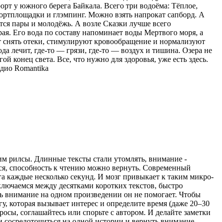
орт у южного берега Байкала. Всего три водоёма: Тёплое,
спортплощадки и глэмпинг. Можно взять напрокат сапборд. А
тся пары и молодёжь. А возле Сказки лучше всего
ая. Его вода по составу напоминает воды Мертвого моря, а
ют снять отеки, стимулируют кровообращение и нормализуют
ода лечит, где-то — грязи, где-то — воздух и тишина. Озера не
ой конец света. Все, что нужно для здоровья, уже есть здесь.
дио Romantika
рим рилсы. Длинные тексты стали утомлять, внимание -
ться, способность к чтению можно вернуть. Современный
а каждые несколько секунд. И мозг привыкает к таким микро-
ключаемся между десятками коротких текстов, быстро
ь внимание на одном произведении он не помогает. Чтобы
гу, которая вызывает интерес и определите время (даже 20–30
просы, соглашайтесь или спорьте с автором. И делайте заметки
ти сосредоточиться на одной истории и вернуть внимание,