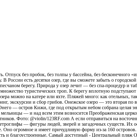
. Отпуск без пробок, без толпы у бассейна, без бесконечного «и
 В России есть десятки озер, где вы сможете забыть о городской
а песчаном берегу. Природа у озер лечит — без спа-процедур и 
х множество туристических троп. К берегу вплотную подступают 
зера можно на катере или яхте. Пляжей много: как отельных, та
рфинг, экскурсии и сбор грибов. Онежское озеро — это вторая п
 Онего — остров Кижи, где под открытым небом собрана целая эн
 мельницы — и над всем этим возносится Преображенская церковь
тников. Фото: @violin/123RF.com А если отправиться на восточн
ы петроглифы — фигуры людей, зверей и загадочных существ. Их 
. Оно огромное и имеет причудливую форму из-за 160 островов.
сть и благоустроенные. Самый доступный - Центральный пляж О