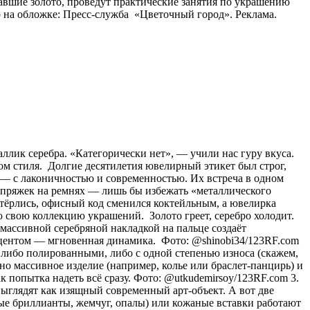
авшие золото, проведут практические занятия по украшению
 на обложке: Пресс-служба «Цветочный город». Реклама.
аллик серебра. «Категорически нет», — учили нас гуру вкуса.
ом стиля. Долгие десятилетия ювелирный этикет был строг,
о) — с лаконичностью и современностью. Их встреча в одном
и пряжек на ремнях — лишь бы избежать «металлического
стёрлись, офисный код сменился коктейльным, а ювелирка
 свою коллекцию украшений. Золото греет, серебро холодит.
с массивной серебряной накладкой на пальце создаёт
акцентом — мгновенная динамика. Фото: @shinobi34/123RF.com
 либо полированными, либо с одной степенью износа (скажем,
о массивное изделие (например, колье или браслет-панцирь) и
к попытка надеть всё сразу. Фото: @utkudemirsoy/123RF.com 3.
ыглядят как изящный современный арт-объект. А вот две
лые бриллианты, жемчуг, опалы) или кожаные вставки работают