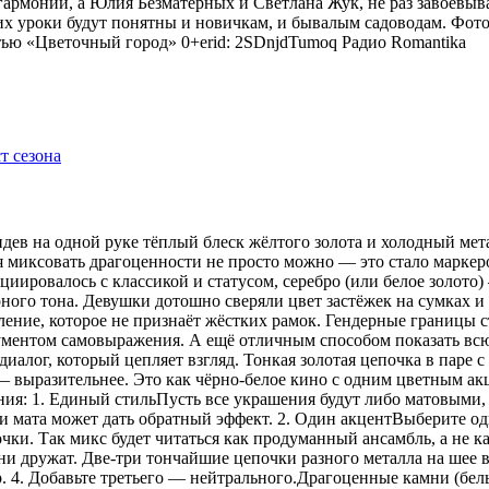
гармонии, а Юлия Безматерных и Светлана Жук, не раз завоёвыв
 уроки будут понятны и новичкам, и бывалым садоводам. Фото
тью «Цветочный город» 0+erid: 2SDnjdTumoq
Радио Romantika
видев на одной руке тёплый блеск жёлтого золота и холодный мет
я миксовать драгоценности не просто можно — это стало маркер
оциировалось с классикой и статусом, серебро (или белое золот
рного тона. Девушки дотошно сверяли цвет застёжек на сумках 
ение, которое не признаёт жёстких рамок. Гендерные границы 
рументом самовыражения. А ещё отличным способом показать всю
иалог, который цепляет взгляд. Тонкая золотая цепочка в паре 
 — выразительнее. Это как чёрно-белое кино с одним цветным 
ения: 1. Единый стильПусть все украшения будут либо матовыми,
 мата может дать обратный эффект. 2. Один акцентВыберите одн
ки. Так микс будет читаться как продуманный ансамбль, а не ка
 дружат. Две-три тончайшие цепочки разного металла на шее в
р. 4. Добавьте третьего — нейтрального.Драгоценные камни (бе