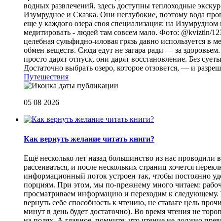
водных развлечений, здесь доступны теплоходные экскурс
Изумрудное и Сказка. Они неглубокие, поэтому вода прог
еще у каждого озера своя специализация: на Изумрудном 
медитировать - людей там совсем мало. Фото: @kviztln/1
целебная сульфидно-иловая грязь давно используется в 
обмен веществ. Сюда едут не загара ради — за здоровьем. 
просто дарят отпуск, они дарят восстановление. Без суеты 
Достаточно выбрать озеро, которое отзовется, — и разреш
Путешествия
05 08 2026
Как вернуть желание читать книги?
Eщё несколько лет назад большинство из нас проводили в
рассеиваться, и после нескольких страниц хочется перек
информационный поток устроен так, чтобы постоянно уде
порциям. При этом, мы по-прежнему много читаем: рабоч
просматриваем информацию и переходим к следующему. Т
вернуть себе способность к чтению, не ставьте цель проч
минут в день будет достаточно). Во время чтения не торо
на полях. А главное, помните, что чтение не должно пре