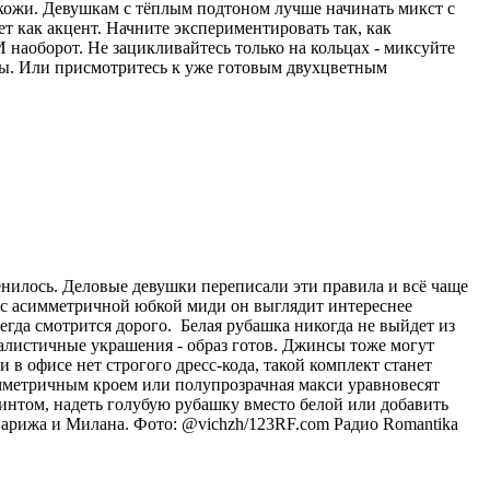
 кожи. Девушкам с тёплым подтоном лучше начинать микст с
ет как акцент. Начните экспериментировать так, как
 наоборот. Не зацикливайтесь только на кольцах - миксуйте
лы. Или присмотритесь к уже готовым двухцветным
енилось. Деловые девушки переписали эти правила и всё чаще
и с асимметричной юбкой миди он выглядит интереснее
егда смотрится дорого. Белая рубашка никогда не выйдет из
малистичные украшения - образ готов. Джинсы тоже могут
в офисе нет строгого дресс-кода, такой комплект станет
мметричным кроем или полупрозрачная макси уравновесят
интом, надеть голубую рубашку вместо белой или добавить
Парижа и Милана. Фото: @vichzh/123RF.com
Радио Romantika