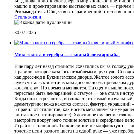
Богданова, приоткроют дверь в мир японской цветочной 
кашпо и проектированию выставочных садов — причём их
Рекламодатель: Общество с ограниченной ответственнос
Стиль жизни
30 07 2026
Микс золота и серебра — главный ювелирный...
Ещё пару лет назад стилисты схватились бы за голову, у
Правило, которое казалось незыблемым, рухнуло. Сегодн
как дресс-код в Букингемском дворце. Жёлтое золото асс
луке считалась эстетическим диссонансом, признаком ду
конфликта». Но времена меняются. На сцену вышло покол
перестала быть декларацией о статусе — она стала инст
Когда они встречаются, возникает тот самый визуальный д
драматургию: кожа кажется светлее, фактура украшений
5 правил от стилистов, как носить металлические украш
винтажное патинирование). Хаотичное смешение глянца и
выстройте вокруг него тонкие золотые и серебряные цепоч
Играйте с толщиной. Тонкие линии не конфликтуют — они
толстые цепи разного цвета на одной руке — уже перебо