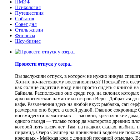
ПМЭФ
Психология
Путешествия
События
Совет дня
Стиль жизни
Финансы
Шоу-бизнес
Провести отпуск у озера..
Вы заслужили отпуск, в котором не нужно никуда спешить
Хотите по-настоящему восстановиться? Поезжайте к озеру.
как солнце садится в воду, или просто сидеть с книгой н
Байкала. Расположено оно среди гор, на склонах которы
археологические памятники острова Веры. Добраться до о
кафе. Развлечения здесь на любой вкус: рыбалка, сап-се
размерами оно берет, а своей душой. Главное сокровище
восьмидесяти памятников — часовни, крестьянские дома,
одного гвоздя — только топор да мастерство древних пло
которой пять тысяч лет. Там, на гладких скалах, выбит
пирамид. Озеро Селигер на привычный водоём не похоже
красивых - Майская коса с длинной песчаной отмелью. Е