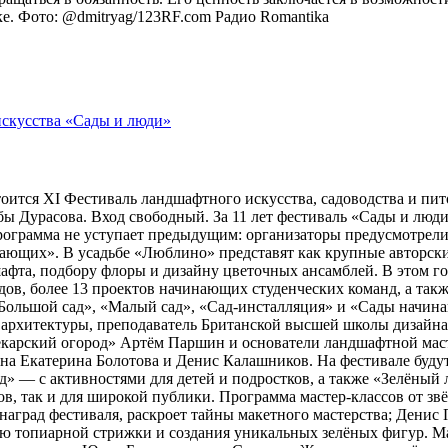
оке. Фото: @dmitryag/123RF.com
Радио Romantika
тоится XI Фестиваль ландшафтного искусства, садоводства и пи
 Дурасова. Вход свободный. За 11 лет фестиваль «Сады и люди»
рограмма не уступает предыдущим: организаторы предусмотрели
ющих». В усадьбе «Люблино» представят как крупные авторские 
шафта, подбору флоры и дизайну цветочных ансамблей. В этом г
адов, более 13 проектов начинающих студенческих команд, а та
ольшой сад», «Малый сад», «Сад-инсталляция» и «Сады начина
 архитектуры, преподаватель Британской высшей школы дизайн
арский огород» Артём Паршин и основатели ландшафтной масте
 Екатерина Болотова и Денис Калашников. На фестивале будут 
д» — с активностями для детей и подростков, а также «Зелёный 
, так и для широкой публики. Программа мастер-классов от зв
наград фестиваля, раскроет тайны макетного мастерства; Дени
ию топиарной стрижки и создания уникальных зелёных фигур. 