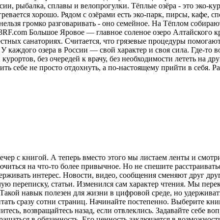
ии, рыбалка, сплавы и велопрогулки. Тёплые озёра - это эко-кур
ревается хорошо. Рядом с озёрами есть эко-парк, пирсы, кафе, 
нельзя громко разговаривать - оно семейное. На Тёплом собираю
23RF.com Большое Яровое — главное соленое озеро Алтайского кр
местных санаториях. Считается, что грязевые процедуры помога
У каждого озера в России — свой характер и своя сила. Где-то в
курортов, без очередей к врачу, без необходимости лететь на друг
ить себе не просто отдохнуть, а по-настоящему прийти в себя.
Ра
ечер с книгой. А теперь вместо этого мы листаем ленты и смот
лючиться на что-то более привычное. Но не спешите расстраива
рживать интерес. Новости, видео, сообщения сменяют друг друг
ую переписку, статьи. Изменился сам характер чтения. Мы пере
акой навык полезен для жизни в цифровой среде, но удерживат
итать сразу сотни страниц. Начинайте постепенно. Выберите кни
питесь, возвращайтесь назад, если отвлеклись. Задавайте себе во
вращаться в обязанность. Его ценность заключается в возможнос