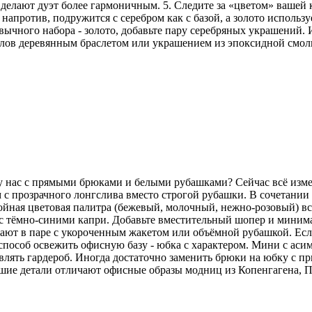
делают дуэт более гармоничным. 5. Следите за «цветом» вашей
напротив, подружится с серебром как с базой, а золото использу
ычного набора - золото, добавьте пару серебряных украшений. И
аллов деревянным браслетом или украшением из эпоксидной смо
 у нас с прямыми брюками и белыми рубашками? Сейчас всё изм
 с прозрачного лонгслива вместо строгой рубашки. В сочетани
койная цветовая палитра (бежевый, молочный, нежно-розовый) вс
но с тёмно-синими капри. Добавьте вместительный шопер и мини
ют в паре с укороченным жакетом или объёмной рубашкой. Если 
особ освежить офисную базу - юбка с характером. Мини с аси
лять гардероб. Иногда достаточно заменить брюки на юбку с пр
ьшие детали отличают офисные образы модниц из Копенгагена, 