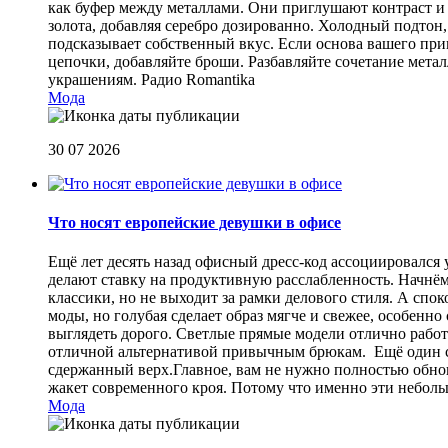
как буфер между металлами. Они приглушают контраст и 
золота, добавляя серебро дозированно. Холодный подтон, 
подсказывает собственный вкус. Если основа вашего прив
цепочки, добавляйте броши. Разбавляйте сочетание мет
украшениям.
Радио Romantika
Мода
30 07 2026
Что носят европейские девушки в офисе
Ещё лет десять назад офисный дресс-код ассоциировался
делают ставку на продуктивную расслабленность. Начнём
классики, но не выходит за рамки делового стиля. А спо
моды, но голубая сделает образ мягче и свежее, особен
выглядеть дорого. Светлые прямые модели отлично работа
отличной альтернативой привычным брюкам. Ещё один сп
сдержанный верх.Главное, вам не нужно полностью обнов
жакет современного кроя. Потому что именно эти небол
Мода