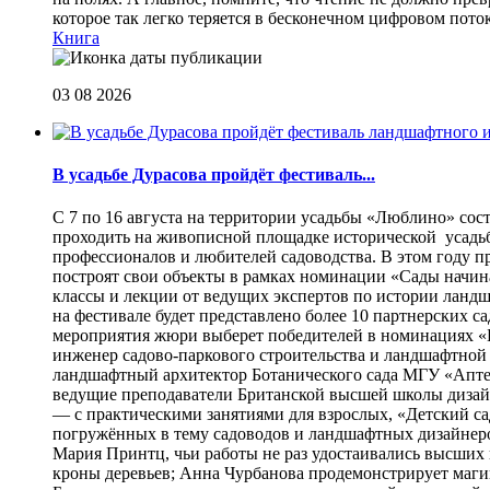
которое так легко теряется в бесконечном цифровом пот
Книга
03 08 2026
В усадьбе Дурасова пройдёт фестиваль...
С 7 по 16 августа на территории усадьбы «Люблино» сос
проходить на живописной площадке исторической усадьбы
профессионалов и любителей садоводства. В этом году п
построят свои объекты в рамках номинации «Сады начина
классы и лекции от ведущих экспертов по истории ланд
на фестивале будет представлено более 10 партнерских с
мероприятия жюри выберет победителей в номинациях «Б
инженер садово-паркового строительства и ландшафтной
ландшафтный архитектор Ботанического сада МГУ «Аптек
ведущие преподаватели Британской высшей школы дизайна
— с практическими занятиями для взрослых, «Детский са
погружённых в тему садоводов и ландшафтных дизайнеров
Мария Принтц, чьи работы не раз удостаивались высших 
кроны деревьев; Анна Чурбанова продемонстрирует маг