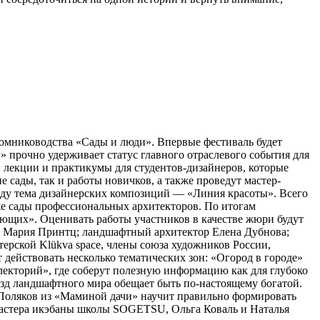
томниководства «Сады и люди». Впервые фестиваль будет
 прочно удерживает статус главного отраслевого события для
 лекции и практикумы для студентов-дизайнеров, которые
сады, так и работы новичков, а также проведут мастер-
оду тема дизайнерских композиций — «Линия красоты». Всего
кже сады профессиональных архитекторов. По итогам
ющих». Оценивать работы участников в качестве жюри будут
а Мария Принтц; ландшафтный архитектор Елена Дубнова;
рской Klükva space, члены союза художников России,
действовать несколько тематических зон: «Огород в городе»
лекторий», где соберут полезную информацию как для глубоко
ёзд ландшафтного мира обещает быть по-настоящему богатой.
с Поляков из «Маминой дачи» научит правильно формировать
Мастера икэбаны школы SOGETSU, Ольга Коваль и Наталья