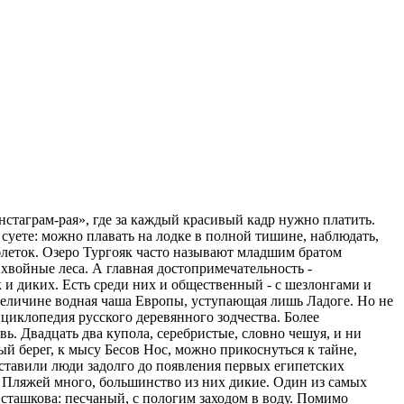
нстаграм-рая», где за каждый красивый кадр нужно платить.
 суете: можно плавать на лодке в полной тишине, наблюдать,
таблеток. Озеро Тургояк часто называют младшим братом
хвойные леса. А главная достопримечательность -
к и диких. Есть среди них и общественный - с шезлонгами и
о величине водная чаша Европы, уступающая лишь Ладоге. Но не
циклопедия русского деревянного зодчества. Более
. Двадцать два купола, серебристые, словно чешуя, и ни
ый берег, к мысу Бесов Нос, можно прикоснуться к тайне,
оставили люди задолго до появления первых египетских
 Пляжей много, большинство из них дикие. Один из самых
сташкова: песчаный, с пологим заходом в воду. Помимо