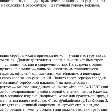
авшие золото, проведут практические занятия по украшению
 на обложке: Пресс-служба «Цветочный город». Реклама.
аллик серебра. «Категорически нет», — учили нас гуру вкуса.
ом стиля. Долгие десятилетия ювелирный этикет был строг,
о) — с лаконичностью и современностью. Их встреча в одном
и пряжек на ремнях — лишь бы избежать «металлического
стёрлись, офисный код сменился коктейльным, а ювелирка
 свою коллекцию украшений. Золото греет, серебро холодит.
с массивной серебряной накладкой на пальце создаёт
акцентом — мгновенная динамика. Фото: @shinobi34/123RF.com
 либо полированными, либо с одной степенью износа (скажем,
о массивное изделие (например, колье или браслет-панцирь) и
к попытка надеть всё сразу. Фото: @utkudemirsoy/123RF.com 3.
ыглядят как изящный современный арт-объект. А вот две
лые бриллианты, жемчуг, опалы) или кожаные вставки работают