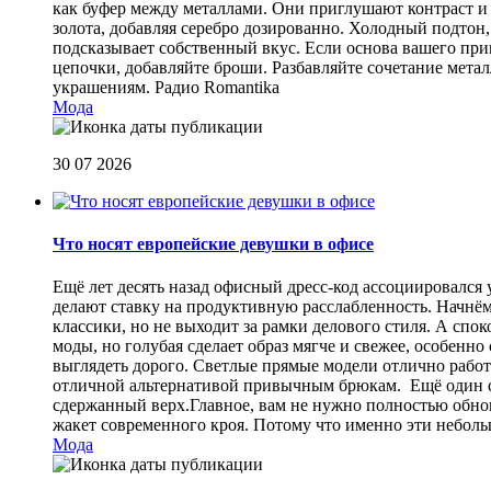
как буфер между металлами. Они приглушают контраст и 
золота, добавляя серебро дозированно. Холодный подтон, 
подсказывает собственный вкус. Если основа вашего прив
цепочки, добавляйте броши. Разбавляйте сочетание мет
украшениям.
Радио Romantika
Мода
30 07 2026
Что носят европейские девушки в офисе
Ещё лет десять назад офисный дресс-код ассоциировался
делают ставку на продуктивную расслабленность. Начнём
классики, но не выходит за рамки делового стиля. А спо
моды, но голубая сделает образ мягче и свежее, особен
выглядеть дорого. Светлые прямые модели отлично работа
отличной альтернативой привычным брюкам. Ещё один сп
сдержанный верх.Главное, вам не нужно полностью обнов
жакет современного кроя. Потому что именно эти небол
Мода