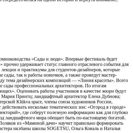
томниководства «Сады и люди». Впервые фестиваль будет
 прочно удерживает статус главного отраслевого события для
 лекции и практикумы для студентов-дизайнеров, которые
сады, так и работы новичков, а также проведут мастер-
оду тема дизайнерских композиций — «Линия красоты». Всего
кже сады профессиональных архитекторов. По итогам
ющих». Оценивать работы участников в качестве жюри будут
а Мария Принтц; ландшафтный архитектор Елена Дубнова;
рской Klükva space, члены союза художников России,
действовать несколько тематических зон: «Огород в городе»
лекторий», где соберут полезную информацию как для глубоко
ёзд ландшафтного мира обещает быть по-настоящему богатой.
с Поляков из «Маминой дачи» научит правильно формировать
Мастера икэбаны школы SOGETSU, Ольга Коваль и Наталья