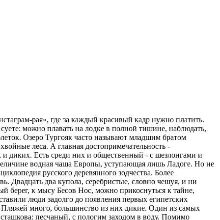
нстаграм-рая», где за каждый красивый кадр нужно платить.
 суете: можно плавать на лодке в полной тишине, наблюдать,
таблеток. Озеро Тургояк часто называют младшим братом
хвойные леса. А главная достопримечательность -
к и диких. Есть среди них и общественный - с шезлонгами и
о величине водная чаша Европы, уступающая лишь Ладоге. Но не
циклопедия русского деревянного зодчества. Более
. Двадцать два купола, серебристые, словно чешуя, и ни
ый берег, к мысу Бесов Нос, можно прикоснуться к тайне,
оставили люди задолго до появления первых египетских
 Пляжей много, большинство из них дикие. Один из самых
сташкова: песчаный, с пологим заходом в воду. Помимо