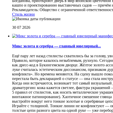
Богданова, приоткроют дверь в мир японской цветочной 
кашпо и проектированию выставочных садов — причём их
Рекламодатель: Общество с ограниченной ответственнос
Стиль жизни
30 07 2026
Микс золота и серебра — главный ювелирный...
Ещё пару лет назад стилисты схватились бы за голову, у
Правило, которое казалось незыблемым, рухнуло. Сегодн
как дресс-код в Букингемском дворце. Жёлтое золото асс
луке считалась эстетическим диссонансом, признаком ду
конфликта». Но времена меняются. На сцену вышло покол
перестала быть декларацией о статусе — она стала инст
Когда они встречаются, возникает тот самый визуальный д
драматургию: кожа кажется светлее, фактура украшений
5 правил от стилистов, как носить металлические украш
винтажное патинирование). Хаотичное смешение глянца и
выстройте вокруг него тонкие золотые и серебряные цепоч
Играйте с толщиной. Тонкие линии не конфликтуют — они
толстые цепи разного цвета на одной руке — уже перебо