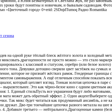
гармонии, а Юлия Безматерных и Светлана Жук, не раз завоёвыв
 уроки будут понятны и новичкам, и бывалым садоводам. Фото
тью «Цветочный город» 0+erid: 2SDnjdTumoq
Радио Romantika
видев на одной руке тёплый блеск жёлтого золота и холодный мет
я миксовать драгоценности не просто можно — это стало маркер
оциировалось с классикой и статусом, серебро (или белое золот
рного тона. Девушки дотошно сверяли цвет застёжек на сумках 
ение, которое не признаёт жёстких рамок. Гендерные границы 
рументом самовыражения. А ещё отличным способом показать всю
иалог, который цепляет взгляд. Тонкая золотая цепочка в паре 
 — выразительнее. Это как чёрно-белое кино с одним цветным 
ения: 1. Единый стильПусть все украшения будут либо матовыми,
 мата может дать обратный эффект. 2. Один акцентВыберите одн
ки. Так микс будет читаться как продуманный ансамбль, а не ка
 дружат. Две-три тончайшие цепочки разного металла на шее в
р. 4. Добавьте третьего — нейтрального.Драгоценные камни (бе