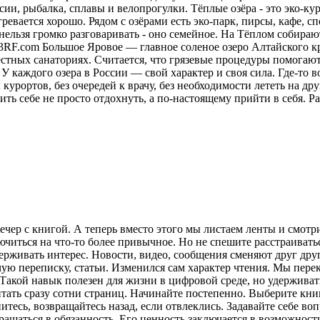
ии, рыбалка, сплавы и велопрогулки. Тёплые озёра - это эко-кур
ревается хорошо. Рядом с озёрами есть эко-парк, пирсы, кафе, 
нельзя громко разговаривать - оно семейное. На Тёплом собираю
23RF.com Большое Яровое — главное соленое озеро Алтайского кр
местных санаториях. Считается, что грязевые процедуры помога
У каждого озера в России — свой характер и своя сила. Где-то в
курортов, без очередей к врачу, без необходимости лететь на друг
ить себе не просто отдохнуть, а по-настоящему прийти в себя.
Ра
ечер с книгой. А теперь вместо этого мы листаем ленты и смот
лючиться на что-то более привычное. Но не спешите расстраива
рживать интерес. Новости, видео, сообщения сменяют друг друг
ую переписку, статьи. Изменился сам характер чтения. Мы пере
акой навык полезен для жизни в цифровой среде, но удерживат
итать сразу сотни страниц. Начинайте постепенно. Выберите кни
питесь, возвращайтесь назад, если отвлеклись. Задавайте себе во
вращаться в обязанность. Его ценность заключается в возможнос