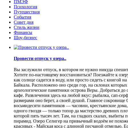
ПМЭФ
Психология
Путешествия
События
Совет дня
Стиль жизни
Финансы
Шоу-бизнес
Провести отпуск у озера..
Вы заслужили отпуск, в котором не нужно никуда спешить
Хотите по-настоящему восстановиться? Поезжайте к озеру.
как солнце садится в воду, или просто сидеть с книгой н
Байкала. Расположено оно среди гор, на склонах которы
археологические памятники острова Веры. Добраться до о
кафе. Развлечения здесь на любой вкус: рыбалка, сап-се
размерами оно берет, а своей душой. Главное сокровище
восьмидесяти памятников — часовни, крестьянские дома,
одного гвоздя — только топор да мастерство древних пло
которой пять тысяч лет. Там, на гладких скалах, выбит
пирамид. Озеро Селигер на привычный водоём не похоже
красивых - Майская коса с длинной песчаной отмелью. Е