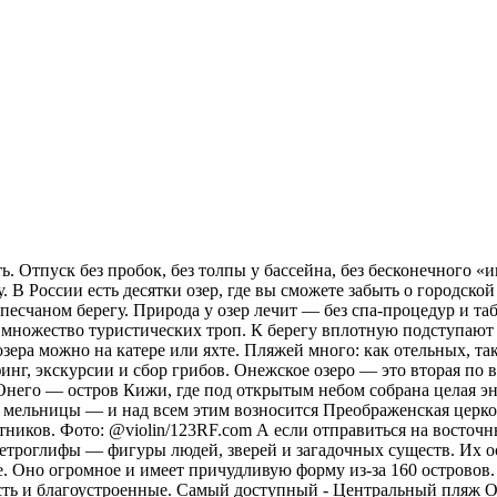
. Отпуск без пробок, без толпы у бассейна, без бесконечного «и
 В России есть десятки озер, где вы сможете забыть о городской
а песчаном берегу. Природа у озер лечит — без спа-процедур и 
х множество туристических троп. К берегу вплотную подступают 
зера можно на катере или яхте. Пляжей много: как отельных, та
рфинг, экскурсии и сбор грибов. Онежское озеро — это вторая п
 Онего — остров Кижи, где под открытым небом собрана целая эн
 мельницы — и над всем этим возносится Преображенская церковь
тников. Фото: @violin/123RF.com А если отправиться на восточн
ы петроглифы — фигуры людей, зверей и загадочных существ. Их 
. Оно огромное и имеет причудливую форму из-за 160 островов.
сть и благоустроенные. Самый доступный - Центральный пляж О