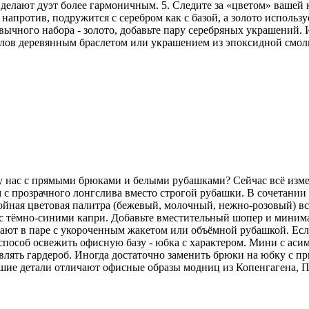
делают дуэт более гармоничным. 5. Следите за «цветом» вашей
напротив, подружится с серебром как с базой, а золото использу
ычного набора - золото, добавьте пару серебряных украшений. И
аллов деревянным браслетом или украшением из эпоксидной смо
 у нас с прямыми брюками и белыми рубашками? Сейчас всё изм
 с прозрачного лонгслива вместо строгой рубашки. В сочетани
койная цветовая палитра (бежевый, молочный, нежно-розовый) вс
но с тёмно-синими капри. Добавьте вместительный шопер и мини
ют в паре с укороченным жакетом или объёмной рубашкой. Если 
особ освежить офисную базу - юбка с характером. Мини с аси
лять гардероб. Иногда достаточно заменить брюки на юбку с пр
ьшие детали отличают офисные образы модниц из Копенгагена, 