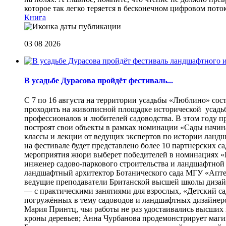
которое так легко теряется в бесконечном цифровом пот
Книга
03 08 2026
В усадьбе Дурасова пройдёт фестиваль...
С 7 по 16 августа на территории усадьбы «Люблино» сос
проходить на живописной площадке исторической усадьбы
профессионалов и любителей садоводства. В этом году п
построят свои объекты в рамках номинации «Сады начина
классы и лекции от ведущих экспертов по истории ланд
на фестивале будет представлено более 10 партнерских с
мероприятия жюри выберет победителей в номинациях «Б
инженер садово-паркового строительства и ландшафтной
ландшафтный архитектор Ботанического сада МГУ «Аптек
ведущие преподаватели Британской высшей школы дизайна
— с практическими занятиями для взрослых, «Детский са
погружённых в тему садоводов и ландшафтных дизайнеров
Мария Принтц, чьи работы не раз удостаивались высших 
кроны деревьев; Анна Чурбанова продемонстрирует маг