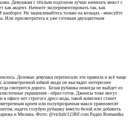
 кожи. Девушкам с тёплым подтоном лучше начинать микст с
ет как акцент. Начните экспериментировать так, как
 наоборот. Не зацикливайтесь только на кольцах - миксуйте
лы. Или присмотритесь к уже готовым двухцветным
енилось. Деловые девушки переписали эти правила и всё чаще
и с асимметричной юбкой миди он выглядит интереснее
егда смотрится дорого. Белая рубашка никогда не выйдет из
малистичные украшения - образ готов. Джинсы тоже могут
в офисе нет строгого дресс-кода, такой комплект станет
мметричным кроем или полупрозрачная макси уравновесят
интом, надеть голубую рубашку вместо белой или добавить
Парижа и Милана. Фото: @vichzh/123RF.com
Радио Romantika