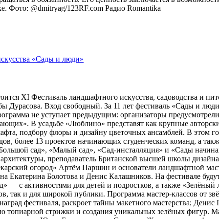
оке. Фото: @dmitryag/123RF.com
Радио Romantika
тоится XI Фестиваль ландшафтного искусства, садоводства и пи
 Дурасова. Вход свободный. За 11 лет фестиваль «Сады и люди»
рограмма не уступает предыдущим: организаторы предусмотрели
ющих». В усадьбе «Люблино» представят как крупные авторские 
шафта, подбору флоры и дизайну цветочных ансамблей. В этом г
адов, более 13 проектов начинающих студенческих команд, а та
ольшой сад», «Малый сад», «Сад-инсталляция» и «Сады начина
 архитектуры, преподаватель Британской высшей школы дизайн
арский огород» Артём Паршин и основатели ландшафтной масте
 Екатерина Болотова и Денис Калашников. На фестивале будут 
д» — с активностями для детей и подростков, а также «Зелёный 
, так и для широкой публики. Программа мастер-классов от зв
наград фестиваля, раскроет тайны макетного мастерства; Дени
ию топиарной стрижки и создания уникальных зелёных фигур. 