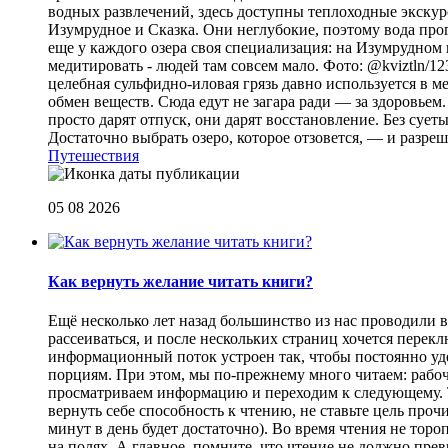
водных развлечений, здесь доступны теплоходные экскурс
Изумрудное и Сказка. Они неглубокие, поэтому вода прог
еще у каждого озера своя специализация: на Изумрудном 
медитировать - людей там совсем мало. Фото: @kviztln/1
целебная сульфидно-иловая грязь давно используется в 
обмен веществ. Сюда едут не загара ради — за здоровьем. 
просто дарят отпуск, они дарят восстановление. Без суеты 
Достаточно выбрать озеро, которое отзовется, — и разреш
Путешествия
05 08 2026
Как вернуть желание читать книги?
Eщё несколько лет назад большинство из нас проводили в
рассеиваться, и после нескольких страниц хочется перек
информационный поток устроен так, чтобы постоянно уде
порциям. При этом, мы по-прежнему много читаем: рабоч
просматриваем информацию и переходим к следующему. Т
вернуть себе способность к чтению, не ставьте цель проч
минут в день будет достаточно). Во время чтения не торо
на полях. А главное, помните, что чтение не должно пре