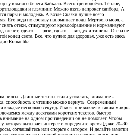
орт у южного берега Байкала. Всего три водоёма: Тёплое,
спортплощадки и глэмпинг. Можно взять напрокат сапборд. А
тся пары и молодёжь. А возле Сказки лучше всего
ая. Его вода по составу напоминает воды Мертвого моря, а
ют снять отеки, стимулируют кровообращение и нормализуют
ода лечит, где-то — грязи, где-то — воздух и тишина. Озера не
ой конец света. Все, что нужно для здоровья, уже есть здесь.
дио Romantika
рим рилсы. Длинные тексты стали утомлять, внимание -
ться, способность к чтению можно вернуть. Современный
а каждые несколько секунд. И мозг привыкает к таким микро-
ключаемся между десятками коротких текстов, быстро
ь внимание на одном произведении он не помогает. Чтобы
гу, которая вызывает интерес и определите время (даже 20–30
просы, соглашайтесь или спорьте с автором. И делайте заметки
ти сосредоточиться на одной истории и вернуть внимание,