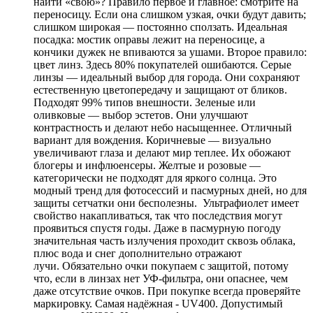
найти «свою»? Правило первое и главное: смотрите на
переносицу. Если она слишком узкая, очки будут давить;
слишком широкая — постоянно сползать. Идеальная
посадка: мостик оправы лежит на переносице, а
кончики дужек не впиваются за ушами. Второе правило:
цвет линз. Здесь 80% покупателей ошибаются. Серые
линзы — идеальный выбор для города. Они сохраняют
естественную цветопередачу и защищают от бликов.
Подходят 99% типов внешности. Зеленые или
оливковые — выбор эстетов. Они улучшают
контрастность и делают небо насыщеннее. Отличный
вариант для вождения. Коричневые — визуально
увеличивают глаза и делают мир теплее. Их обожают
блогеры и инфлюенсеры. Желтые и розовые —
категорически не подходят для яркого солнца. Это
модный тренд для фотосессий и пасмурных дней, но для
защиты сетчатки они бесполезны. Ультрафиолет имеет
свойство накапливаться, так что последствия могут
проявиться спустя годы. Даже в пасмурную погоду
значительная часть излучения проходит сквозь облака,
плюс вода и снег дополнительно отражают
лучи. Обязательно очки покупаем с защитой, потому
что, если в линзах нет УФ-фильтра, они опаснее, чем
даже отсутствие очков. При покупке всегда проверяйте
маркировку. Самая надёжная - UV400. Допустимый