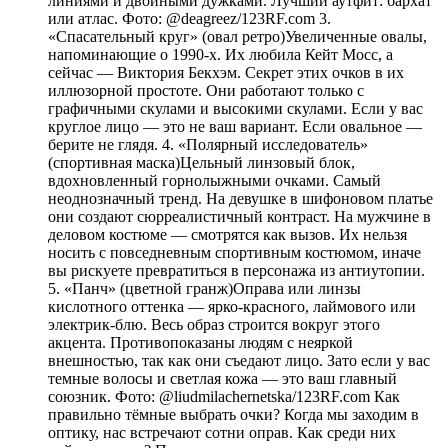
линиями и двойными дужками. Лучший аутфит: бархат
или атлас. Фото: @deagreez/123RF.com 3.
«Спасательный круг» (овал ретро)Увеличенные овалы,
напоминающие о 1990-х. Их любила Кейт Мосс, а
сейчас — Виктория Бекхэм. Секрет этих очков в их
иллюзорной простоте. Они работают только с
графичными скулами и высокими скулами. Если у вас
круглое лицо — это не ваш вариант. Если овальное —
берите не глядя. 4. «Полярный исследователь»
(спортивная маска)Цельный линзовый блок,
вдохновленный горнолыжными очками. Самый
неоднозначный тренд. На девушке в шифоновом платье
они создают сюрреалистичный контраст. На мужчине в
деловом костюме — смотрятся как вызов. Их нельзя
носить с повседневным спортивным костюмом, иначе
вы рискуете превратиться в персонажа из антиутопии.
5. «Панч» (цветной гранж)Оправа или линзы
кислотного оттенка — ярко-красного, лаймового или
электрик-блю. Весь образ строится вокруг этого
акцента. Противопоказаны людям с неяркой
внешностью, так как они съедают лицо. Зато если у вас
темные волосы и светлая кожа — это ваш главный
союзник. Фото: @liudmilachernetska/123RF.com Как
правильно тёмные выбрать очки? Когда мы заходим в
оптику, нас встречают сотни оправ. Как среди них