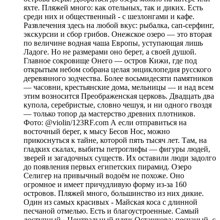
яхте. Пляжей много: как отельных, так и диких. Есть
среди них и общественный - с шезлонгами и кафе.
Развлечения здесь на любой вкус: рыбалка, сап-серфинг,
экскурсии и сбор грибов. Онежское озеро — это вторая
по величине водная чаша Европы, уступающая лишь
Ладоге. Но не размерами оно берет, а своей душой.
Главное сокровище Онего — остров Кижи, где под
открытым небом собрана целая энциклопедия русского
деревянного зодчества. Более восьмидесяти памятников
— часовни, крестьянские дома, мельницы — и над всем
этим возносится Преображенская церковь. Двадцать два
купола, серебристые, словно чешуя, и ни одного гвоздя
— только топор да мастерство древних плотников.
Фото: @violin/123RF.com А если отправиться на
восточный берег, к мысу Бесов Нос, можно
прикоснуться к тайне, которой пять тысяч лет. Там, на
гладких скалах, выбиты петроглифы — фигуры людей,
зверей и загадочных существ. Их оставили люди задолго
до появления первых египетских пирамид. Озеро
Селигер на привычный водоём не похоже. Оно
огромное и имеет причудливую форму из-за 160
островов. Пляжей много, большинство из них дикие.
Один из самых красивых - Майская коса с длинной
песчаной отмелью. Есть и благоустроенные. Самый
доступный - Центральный пляж Осташкова: песчаный, с