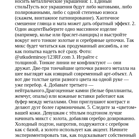
носить металлические украшения: 1. Единый
стильПусть все украшения будут либо матовыми, либо
полированными, либо с одной степенью износа
(скажем, винтажное патинирование). Хаотичное
смешение глянца и мата может дать обратный эффект. 2.
Один акцентВыберите одно массивное изделие
(например, колье или браслет-панцирь) и выстройте
вокруг него тонкие золотые и серебряные цепочки. Так
микс будет читаться как продуманный ансамбль, а не
как попытка надеть всё сразу. Фото:
@utkudemirsoy/123RF.com 3. Играйте с
толщиной. Тонкие линии не конфликтуют — они
дружат. Две-три тончайшие цепочки разного металла на
шее выглядят как изящный современный арт-объект. А
вот две толстые цепи разного цвета на одной руке —
уже перебор. 4. Добавьте третьего —
нейтрального.Драгоценные камни (белые бриллианты,
жемчуг, опалы) или кожаные вставки работают как
буфер между металлами. Они приглушают контраст и
делают дуэт более гармоничным. 5. Следите за «цветом»
вашей кожи. Девушкам с тёплым подтоном лучше
начинать микст с золота, добавляя серебро дозированно.
Холодный подтон, напротив, подружится с серебром
как с базой, а золото использует как акцент. Начните
экспериментировать так, как подсказывает собственный