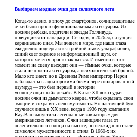
Выбираем модные очки для солнечного лета
Когда-то давно, в эпоху до смартфонов, солнцезащитные
очки были просто функциональным аксессуаром. Их
носили рыбаки, водители и звезды Голливуда,
прячущиеся от папарацци. Сегодня, в 2026-м, ситуация
кардинально иная. Мы живем в мире, где наши глаза
ежедневно подвергаются тройной атаке: ультрафиолет,
синий свет экранов и информационный шум, от
которого хочется просто закрыться. И именно в этот
момент на сцену выходят они — тёмные очки, которые
стали не просто аксессуаром, а психологической броней.
Мало кто знает, но в Древнем Риме император Нерон
наблюдал за гладиаторскими боями через полированный
изумруд — это был первый в истории
«солнцезащитный» девайс. В Китае XII века судьи
носили очки из дымчатого кварца, чтобы скрывать свои
эмоции и сохранять невозмутимость. Но настоящий бум
случился лишь в XX веке, когда в 1936 году компания
Ray-Ban выпустила легендарные «авиаторы» для
американских летчиков. Очки защищали глаза от
ослепительного солнца на высоте, но неожиданно стали
символом мужественности и стиля. В 1960-х их
подхватила контркультура — «Битлз» и Энди Уорхол