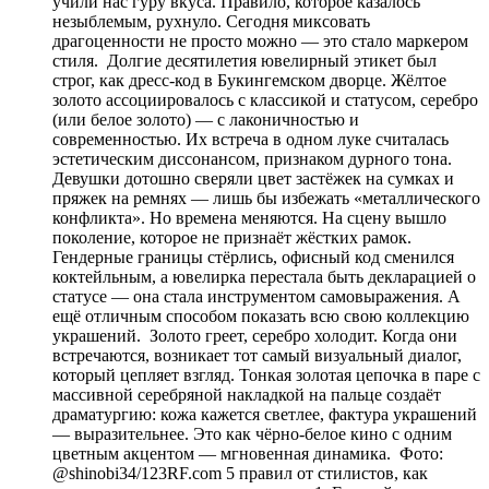
учили нас гуру вкуса. Правило, которое казалось
незыблемым, рухнуло. Сегодня миксовать
драгоценности не просто можно — это стало маркером
стиля. Долгие десятилетия ювелирный этикет был
строг, как дресс-код в Букингемском дворце. Жёлтое
золото ассоциировалось с классикой и статусом, серебро
(или белое золото) — с лаконичностью и
современностью. Их встреча в одном луке считалась
эстетическим диссонансом, признаком дурного тона.
Девушки дотошно сверяли цвет застёжек на сумках и
пряжек на ремнях — лишь бы избежать «металлического
конфликта». Но времена меняются. На сцену вышло
поколение, которое не признаёт жёстких рамок.
Гендерные границы стёрлись, офисный код сменился
коктейльным, а ювелирка перестала быть декларацией о
статусе — она стала инструментом самовыражения. А
ещё отличным способом показать всю свою коллекцию
украшений. Золото греет, серебро холодит. Когда они
встречаются, возникает тот самый визуальный диалог,
который цепляет взгляд. Тонкая золотая цепочка в паре с
массивной серебряной накладкой на пальце создаёт
драматургию: кожа кажется светлее, фактура украшений
— выразительнее. Это как чёрно-белое кино с одним
цветным акцентом — мгновенная динамика. Фото:
@shinobi34/123RF.com 5 правил от стилистов, как