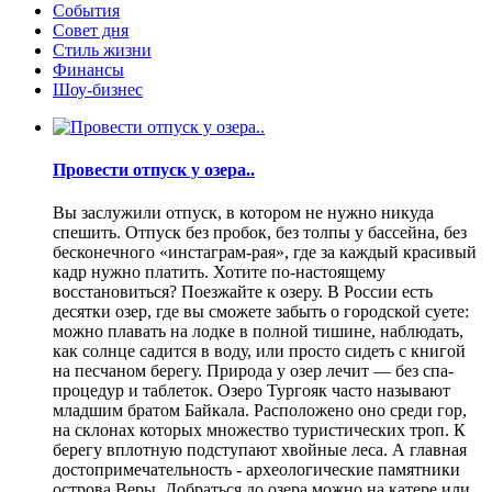
События
Совет дня
Стиль жизни
Финансы
Шоу-бизнес
Провести отпуск у озера..
Вы заслужили отпуск, в котором не нужно никуда
спешить. Отпуск без пробок, без толпы у бассейна, без
бесконечного «инстаграм-рая», где за каждый красивый
кадр нужно платить. Хотите по-настоящему
восстановиться? Поезжайте к озеру. В России есть
десятки озер, где вы сможете забыть о городской суете:
можно плавать на лодке в полной тишине, наблюдать,
как солнце садится в воду, или просто сидеть с книгой
на песчаном берегу. Природа у озер лечит — без спа-
процедур и таблеток. Озеро Тургояк часто называют
младшим братом Байкала. Расположено оно среди гор,
на склонах которых множество туристических троп. К
берегу вплотную подступают хвойные леса. А главная
достопримечательность - археологические памятники
острова Веры. Добраться до озера можно на катере или