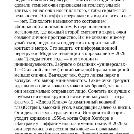
сделали темные очки признаком интеллектуальной
элиты. Сейчас очки носят для того, чтобы скрыться от
реальности. Это «эффект зеркала»: вы видите всех, а вас
— нет. Психологи называют это состоянием
«безопасной анонимности». В переполненном
мегаполисе, где каждый второй смотрит в экран, очки
создают личное пространство. Вы не обязаны никому
улыбаться, не должны поддерживать зрительный
контакт в метро. Это защита от информационной
перегрузки. Модные тенденции в оправах летом 2026
года Тренды этого года — про эмоции и
индивидуальность. Забудьте о безликих «универсалах».
1. «Стальной ангел» (тонкий металл)Оправы толщиной
меньше спички. Выглядят так, будто линзы парят в
воздухе. Это выбор минималистов. Такие очки требуют
идеального цвета кожи и ухоженных бровей, так как
они максимально открывают лицо. Сочетать их лучше с
грубым свитером крупной вязки или косухой — игра
фактур. 2. «Вдова Клико» (драматичный кошачий
глаз)Острый, высокий угол, выходящий далеко за виски.
Они делают скулы графичными. История этой формы
уходит корнями в 1950-е, когда Одри Хепберн в
«Завтраке у Тиффани» носила именно такие. В 2026-м
они вернулись в агрессивном ключе — с рваными