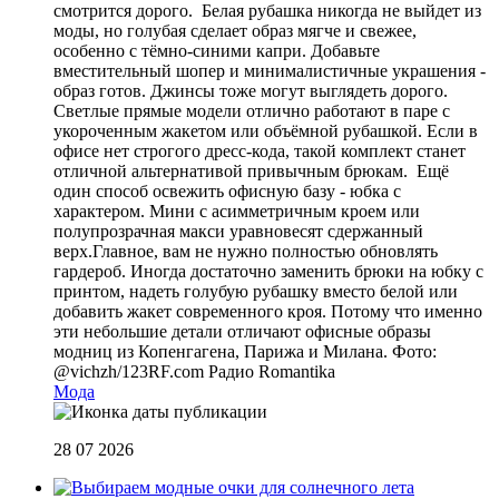
смотрится дорого. Белая рубашка никогда не выйдет из
моды, но голубая сделает образ мягче и свежее,
особенно с тёмно-синими капри. Добавьте
вместительный шопер и минималистичные украшения -
образ готов. Джинсы тоже могут выглядеть дорого.
Светлые прямые модели отлично работают в паре с
укороченным жакетом или объёмной рубашкой. Если в
офисе нет строгого дресс-кода, такой комплект станет
отличной альтернативой привычным брюкам. Ещё
один способ освежить офисную базу - юбка с
характером. Мини с асимметричным кроем или
полупрозрачная макси уравновесят сдержанный
верх.Главное, вам не нужно полностью обновлять
гардероб. Иногда достаточно заменить брюки на юбку с
принтом, надеть голубую рубашку вместо белой или
добавить жакет современного кроя. Потому что именно
эти небольшие детали отличают офисные образы
модниц из Копенгагена, Парижа и Милана. Фото:
@vichzh/123RF.com
Радио Romantika
Мода
28 07 2026