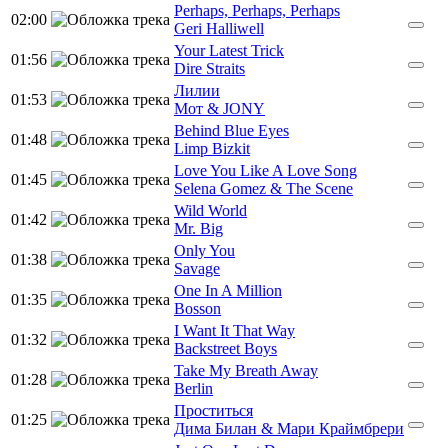
Perhaps, Perhaps, Perhaps
02:00
Geri Halliwell
Your Latest Trick
01:56
Dire Straits
Лилии
01:53
Мот & JONY
Behind Blue Eyes
01:48
Limp Bizkit
Love You Like A Love Song
01:45
Selena Gomez & The Scene
Wild World
01:42
Mr. Big
Only You
01:38
Savage
One In A Million
01:35
Bosson
I Want It That Way
01:32
Backstreet Boys
Take My Breath Away
01:28
Berlin
Проститься
01:25
Дима Билан & Мари Краймбрери