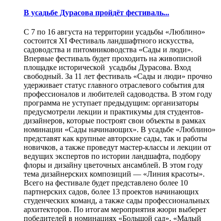
В усадьбе Дурасова пройдёт фестиваль...
С 7 по 16 августа на территории усадьбы «Люблино»
состоится XI Фестиваль ландшафтного искусства,
садоводства и питомниководства «Сады и люди».
Впервые фестиваль будет проходить на живописной
площадке исторической усадьбы Дурасова. Вход
свободный. За 11 лет фестиваль «Сады и люди» прочно
удерживает статус главного отраслевого события для
профессионалов и любителей садоводства. В этом году
программа не уступает предыдущим: организаторы
предусмотрели лекции и практикумы для студентов-
дизайнеров, которые построят свои объекты в рамках
номинации «Сады начинающих». В усадьбе «Люблино»
представят как крупные авторские сады, так и работы
новичков, а также проведут мастер-классы и лекции от
ведущих экспертов по истории ландшафта, подбору
флоры и дизайну цветочных ансамблей. В этом году
тема дизайнерских композиций — «Линия красоты».
Всего на фестивале будет представлено более 10
партнерских садов, более 13 проектов начинающих
студенческих команд, а также сады профессиональных
архитекторов. По итогам мероприятия жюри выберет
победителей в номинациях «Большой сад», «Малый