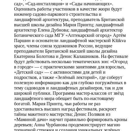
сад», «Сад-инсталляция» и «Сады начинающих».
Оценивать работы участников в качестве жюри будут
инженер садово-паркового строительства и
ландшафтной архитектуры, преподаватель Британской
высшей школы дизайна Мария Принтц; ландшафтный
архитектор Елена Дубнова; ландшафтный архитектор
Ботанического сада МГУ «Аптекарский огород» Артём
Паршин и основатели ландшафтной мастерской Klükva
space, члены союза художников России, ведущие
преподаватели Британской высшей школы дизайна
Екатерина Болотова и Денис Калашников. На фестивале
будут действовать несколько тематических зон: «Огород
в городе» — с практическими занятиями для взрослых,
«Детский сад» — с активностями для детей и
подростков, а также «Зелёный лекторий», где соберут
полезную информацию как для глубоко погружённых в
тему садоводов и ландшафтных дизайнеров, так и для
широкой публики. Программа мастер-классов от звёзд
ландшафтного мира обещает быть по-настоящему
богатой. Мария Принтц, чьи работы не раз
удостаивались высших наград фестиваля, раскроет
тайны макетного мастерства; Денис Поляков из
«Маминой дачи» научит правильно формировать кроны
деревьев; Анна Чурбанова продемонстрирует магию
топиарной стрижки и создания уникальных зелёных