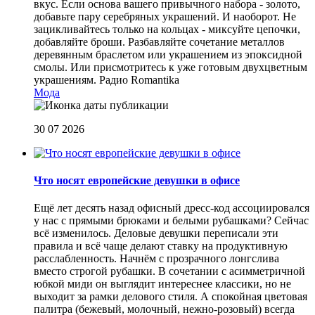
вкус. Если основа вашего привычного набора - золото,
добавьте пару серебряных украшений. И наоборот. Не
зацикливайтесь только на кольцах - миксуйте цепочки,
добавляйте броши. Разбавляйте сочетание металлов
деревянным браслетом или украшением из эпоксидной
смолы. Или присмотритесь к уже готовым двухцветным
украшениям.
Радио Romantika
Мода
30 07 2026
Что носят европейские девушки в офисе
Ещё лет десять назад офисный дресс-код ассоциировался
у нас с прямыми брюками и белыми рубашками? Сейчас
всё изменилось. Деловые девушки переписали эти
правила и всё чаще делают ставку на продуктивную
расслабленность. Начнём с прозрачного лонгслива
вместо строгой рубашки. В сочетании с асимметричной
юбкой миди он выглядит интереснее классики, но не
выходит за рамки делового стиля. А спокойная цветовая
палитра (бежевый, молочный, нежно-розовый) всегда