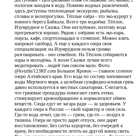
пологим заходом в воду. Помимо водных развлечений,
здесь доступны теплоходные экскурсии, рыбалка,
сплавы и велопрогулки. Тёплые озёра - это эко-курорт у
южного берега Байкала. Всего три водоёма: Тёплое,
Изумрудное и Сказка. Они неглубокие, поэтому вода
прогревается хорошо. Рядом с озёрами есть эко-парк,
пирсы, кафе, спортплощадки и глэмпинг. Можно взять
напрокат сапборд. А еще у каждого озера своя
специализация: на Изумрудном нельзя громко
разговаривать - оно семейное. На Тёплом собираются
пары и молодёжь. А возле Сказки лучше всего
медитировать - людей там совсем мало. Фото:
@kviztln/123RF.com Большое Яровое — главное соленое
озеро Алтайского края. Его вода по составу напоминает
воды Мертвого моря, а целебная сульфидно-иловая грязь
давно используется в местных санаториях. Считается,
что грязевые процедуры помогают снять отеки,
стимулируют кровообращение и нормализуют обмен
веществ. Сюда едут не загара ради — за здоровьем. У
каждого озера в России — свой характер и своя сила.
Где-то вода лечит, где-то — грязи, где-то — воздух и
тишина. Озера не просто дарят отпуск, они дарят
восстановление. Без суеты курортов, без очередей к
врачу, без необходимости лететь на другой конец света.