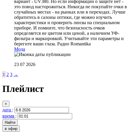
вариант - UV380. Но если информации о защите нет -
это повод насторожиться. Никогда не покупайте очки в
случайных местах - на рынках или в переходах. Лучше
обратитесь в салоны оптики, где можно изучить
характеристики и проверить линзы на специальном
приборе. И помните, что безопасность очков
определяется не цветом или ценой, а наличием УФ-
фильтра и маркировкой. Учитывайте эти параметры и
берегите ваши глаза.
Радио Romantika
Мода
23 07 2026
1
2
3
→
Плейлист
×
дата
:
время
:
в эфир