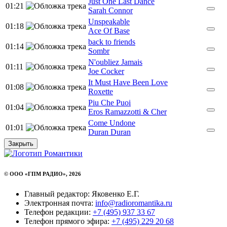
Just One Last Dance
01:21
Sarah Connor
Unspeakable
01:18
Ace Of Base
back to friends
01:14
Sombr
N'oubliez Jamais
01:11
Joe Cocker
It Must Have Been Love
01:08
Roxette
Piu Che Puoi
01:04
Eros Ramazzotti & Cher
Come Undone
01:01
Duran Duran
Закрыть
© ООО «ГПМ РАДИО», 2026
Главный редактор: Яковенко Е.Г.
Электронная почта:
info@radioromantika.ru
Телефон редакции:
+7 (495) 937 33 67
Телефон прямого эфира:
+7 (495) 229 20 68