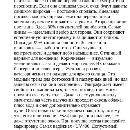
найти «свою»? Правило первое и главное: смотрите на
переносицу. Если она слишком узкая, очки будут давить;
слишком широкая — постоянно сползать. Идеальная
посадка: мостик оправы лежит на переносице, а
кончики дужек не впиваются за ушами. Второе правило:
цвет линз. Здесь 80% покупателей ошибаются. Серые
линзы — идеальный выбор для города. Они сохраняют
естественную цветопередачу и защищают от бликов.
Подходят 99% типов внешности. Зеленые или
оливковые — выбор эстетов. Они улучшают
контрастность и делают небо насыщеннее. Отличный
вариант для вождения. Коричневые — визуально
увеличивают глаза и делают мир теплее. Их обожают
блогеры и инфлюенсеры. Желтые и розовые —
категорически не подходят для яркого солнца. Это
модный тренд для фотосессий и пасмурных дней, но для
защиты сетчатки они бесполезны. Ультрафиолет имеет
свойство накапливаться, так что последствия могут
проявиться спустя годы. Даже в пасмурную погоду
значительная часть излучения проходит сквозь облака,
плюс вода и снег дополнительно отражают
лучи. Обязательно очки покупаем с защитой, потому
что, если в линзах нет УФ-фильтра, они опаснее, чем
даже отсутствие очков. При покупке всегда проверяйте
маркировку. Самая надёжная - UV400. Допустимый