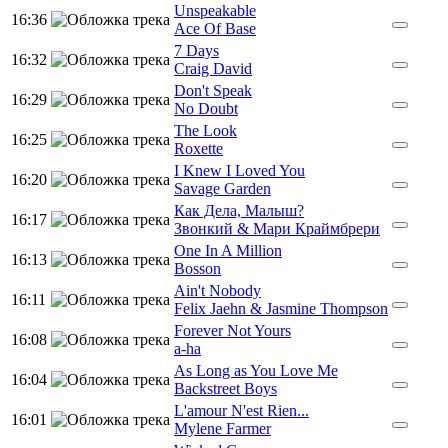
Unspeakable
16:36
Ace Of Base
7 Days
16:32
Craig David
Don't Speak
16:29
No Doubt
The Look
16:25
Roxette
I Knew I Loved You
16:20
Savage Garden
Как Дела, Малыш?
16:17
Звонкий & Мари Краймбрери
One In A Million
16:13
Bosson
Ain't Nobody
16:11
Felix Jaehn & Jasmine Thompson
Forever Not Yours
16:08
a-ha
As Long as You Love Me
16:04
Backstreet Boys
L'amour N'est Rien...
16:01
Mylene Farmer