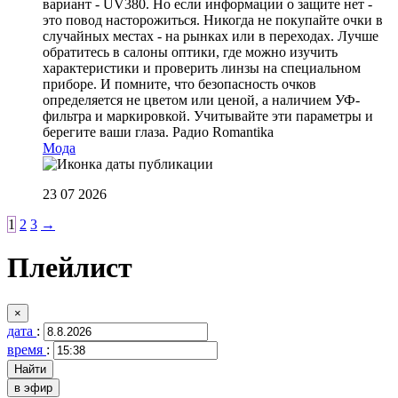
вариант - UV380. Но если информации о защите нет -
это повод насторожиться. Никогда не покупайте очки в
случайных местах - на рынках или в переходах. Лучше
обратитесь в салоны оптики, где можно изучить
характеристики и проверить линзы на специальном
приборе. И помните, что безопасность очков
определяется не цветом или ценой, а наличием УФ-
фильтра и маркировкой. Учитывайте эти параметры и
берегите ваши глаза.
Радио Romantika
Мода
23 07 2026
1
2
3
→
Плейлист
×
дата
:
время
:
в эфир