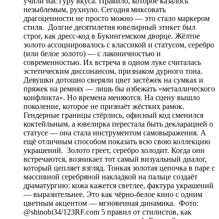
учили нас гуру вкуса. Правило, которое казалось
незыблемым, рухнуло. Сегодня миксовать
драгоценности не просто можно — это стало маркером
стиля. Долгие десятилетия ювелирный этикет был
строг, как дресс-код в Букингемском дворце. Жёлтое
золото ассоциировалось с классикой и статусом, серебро
(или белое золото) — с лаконичностью и
современностью. Их встреча в одном луке считалась
эстетическим диссонансом, признаком дурного тона.
Девушки дотошно сверяли цвет застёжек на сумках и
пряжек на ремнях — лишь бы избежать «металлического
конфликта». Но времена меняются. На сцену вышло
поколение, которое не признаёт жёстких рамок.
Гендерные границы стёрлись, офисный код сменился
коктейльным, а ювелирка перестала быть декларацией о
статусе — она стала инструментом самовыражения. А
ещё отличным способом показать всю свою коллекцию
украшений. Золото греет, серебро холодит. Когда они
встречаются, возникает тот самый визуальный диалог,
который цепляет взгляд. Тонкая золотая цепочка в паре с
массивной серебряной накладкой на пальце создаёт
драматургию: кожа кажется светлее, фактура украшений
— выразительнее. Это как чёрно-белое кино с одним
цветным акцентом — мгновенная динамика. Фото:
@shinobi34/123RF.com 5 правил от стилистов, как