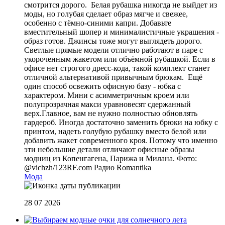
смотрится дорого. Белая рубашка никогда не выйдет из
моды, но голубая сделает образ мягче и свежее,
особенно с тёмно-синими капри. Добавьте
вместительный шопер и минималистичные украшения -
образ готов. Джинсы тоже могут выглядеть дорого.
Светлые прямые модели отлично работают в паре с
укороченным жакетом или объёмной рубашкой. Если в
офисе нет строгого дресс-кода, такой комплект станет
отличной альтернативой привычным брюкам. Ещё
один способ освежить офисную базу - юбка с
характером. Мини с асимметричным кроем или
полупрозрачная макси уравновесят сдержанный
верх.Главное, вам не нужно полностью обновлять
гардероб. Иногда достаточно заменить брюки на юбку с
принтом, надеть голубую рубашку вместо белой или
добавить жакет современного кроя. Потому что именно
эти небольшие детали отличают офисные образы
модниц из Копенгагена, Парижа и Милана. Фото:
@vichzh/123RF.com
Радио Romantika
Мода
28 07 2026