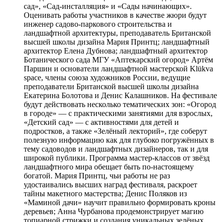
сад», «Сад-инсталляция» и «Сады начинающих».
Оценивать работы участников в качестве жюри будут
инженер садово-паркового строительства и
ландшафтной архитектуры, преподаватель Британской
высшей школы дизайна Мария Принтц; ландшафтный
архитектор Елена Дубнова; ландшафтный архитектор
Ботанического сада МГУ «Аптекарский огород» Артём
Паршин и основатели ландшафтной мастерской Klükva
space, члены союза художников России, ведущие
преподаватели Британской высшей школы дизайна
Екатерина Болотова и Денис Калашников. На фестивале
будут действовать несколько тематических зон: «Огород
в городе» — с практическими занятиями для взрослых,
«Детский сад» — с активностями для детей и
подростков, а также «Зелёный лекторий», где соберут
полезную информацию как для глубоко погружённых в
тему садоводов и ландшафтных дизайнеров, так и для
широкой публики. Программа мастер-классов от звёзд
ландшафтного мира обещает быть по-настоящему
богатой. Мария Принтц, чьи работы не раз
удостаивались высших наград фестиваля, раскроет
тайны макетного мастерства; Денис Поляков из
«Маминой дачи» научит правильно формировать кроны
деревьев; Анна Чурбанова продемонстрирует магию
топиарной стрижки и создания уникальных зелёных