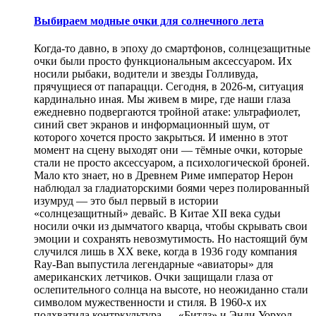
Выбираем модные очки для солнечного лета
Когда-то давно, в эпоху до смартфонов, солнцезащитные
очки были просто функциональным аксессуаром. Их
носили рыбаки, водители и звезды Голливуда,
прячущиеся от папарацци. Сегодня, в 2026-м, ситуация
кардинально иная. Мы живем в мире, где наши глаза
ежедневно подвергаются тройной атаке: ультрафиолет,
синий свет экранов и информационный шум, от
которого хочется просто закрыться. И именно в этот
момент на сцену выходят они — тёмные очки, которые
стали не просто аксессуаром, а психологической броней.
Мало кто знает, но в Древнем Риме император Нерон
наблюдал за гладиаторскими боями через полированный
изумруд — это был первый в истории
«солнцезащитный» девайс. В Китае XII века судьи
носили очки из дымчатого кварца, чтобы скрывать свои
эмоции и сохранять невозмутимость. Но настоящий бум
случился лишь в XX веке, когда в 1936 году компания
Ray-Ban выпустила легендарные «авиаторы» для
американских летчиков. Очки защищали глаза от
ослепительного солнца на высоте, но неожиданно стали
символом мужественности и стиля. В 1960-х их
подхватила контркультура — «Битлз» и Энди Уорхол