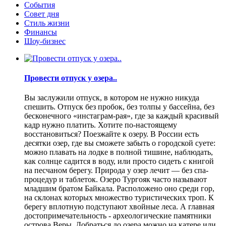
События
Совет дня
Стиль жизни
Финансы
Шоу-бизнес
Провести отпуск у озера..
Вы заслужили отпуск, в котором не нужно никуда
спешить. Отпуск без пробок, без толпы у бассейна, без
бесконечного «инстаграм-рая», где за каждый красивый
кадр нужно платить. Хотите по-настоящему
восстановиться? Поезжайте к озеру. В России есть
десятки озер, где вы сможете забыть о городской суете:
можно плавать на лодке в полной тишине, наблюдать,
как солнце садится в воду, или просто сидеть с книгой
на песчаном берегу. Природа у озер лечит — без спа-
процедур и таблеток. Озеро Тургояк часто называют
младшим братом Байкала. Расположено оно среди гор,
на склонах которых множество туристических троп. К
берегу вплотную подступают хвойные леса. А главная
достопримечательность - археологические памятники
острова Веры. Добраться до озера можно на катере или