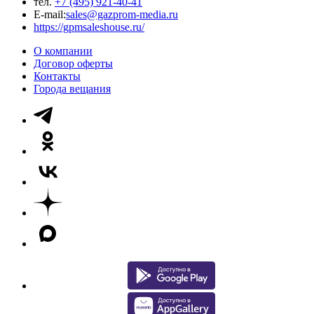
тел.
+7 (495) 921-40-41
E-mail:
sales@gazprom-media.ru
https://gpmsaleshouse.ru/
О компании
Договор оферты
Контакты
Города вещания