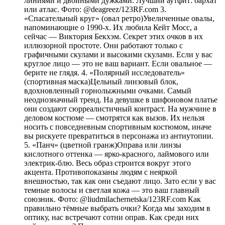
линиями и двойными дужками. Лучший аутфит: бархат
или атлас. Фото: @deagreez/123RF.com 3.
«Спасательный круг» (овал ретро)Увеличенные овалы,
напоминающие о 1990-х. Их любила Кейт Мосс, а
сейчас — Виктория Бекхэм. Секрет этих очков в их
иллюзорной простоте. Они работают только с
графичными скулами и высокими скулами. Если у вас
круглое лицо — это не ваш вариант. Если овальное —
берите не глядя. 4. «Полярный исследователь»
(спортивная маска)Цельный линзовый блок,
вдохновленный горнолыжными очками. Самый
неоднозначный тренд. На девушке в шифоновом платье
они создают сюрреалистичный контраст. На мужчине в
деловом костюме — смотрятся как вызов. Их нельзя
носить с повседневным спортивным костюмом, иначе
вы рискуете превратиться в персонажа из антиутопии.
5. «Панч» (цветной гранж)Оправа или линзы
кислотного оттенка — ярко-красного, лаймового или
электрик-блю. Весь образ строится вокруг этого
акцента. Противопоказаны людям с неяркой
внешностью, так как они съедают лицо. Зато если у вас
темные волосы и светлая кожа — это ваш главный
союзник. Фото: @liudmilachernetska/123RF.com Как
правильно тёмные выбрать очки? Когда мы заходим в
оптику, нас встречают сотни оправ. Как среди них