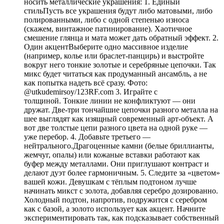
носить металлические украшения: 1. Единый
стильПусть все украшения будут либо матовыми, либо
полированными, либо с одной степенью износа
(скажем, винтажное патинирование). Хаотичное
смешение глянца и мата может дать обратный эффект. 2.
Один акцентВыберите одно массивное изделие
(например, колье или браслет-панцирь) и выстройте
вокруг него тонкие золотые и серебряные цепочки. Так
микс будет читаться как продуманный ансамбль, а не
как попытка надеть всё сразу. Фото:
@utkudemirsoy/123RF.com 3. Играйте с
толщиной. Тонкие линии не конфликтуют — они
дружат. Две-три тончайшие цепочки разного металла на
шее выглядят как изящный современный арт-объект. А
вот две толстые цепи разного цвета на одной руке —
уже перебор. 4. Добавьте третьего —
нейтрального.Драгоценные камни (белые бриллианты,
жемчуг, опалы) или кожаные вставки работают как
буфер между металлами. Они приглушают контраст и
делают дуэт более гармоничным. 5. Следите за «цветом»
вашей кожи. Девушкам с тёплым подтоном лучше
начинать микст с золота, добавляя серебро дозированно.
Холодный подтон, напротив, подружится с серебром
как с базой, а золото использует как акцент. Начните
экспериментировать так, как подсказывает собственный