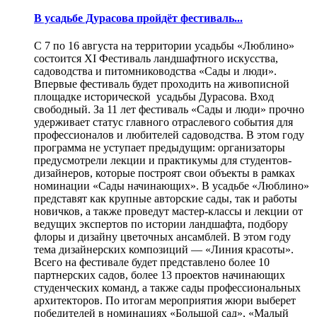
В усадьбе Дурасова пройдёт фестиваль...
С 7 по 16 августа на территории усадьбы «Люблино»
состоится XI Фестиваль ландшафтного искусства,
садоводства и питомниководства «Сады и люди».
Впервые фестиваль будет проходить на живописной
площадке исторической усадьбы Дурасова. Вход
свободный. За 11 лет фестиваль «Сады и люди» прочно
удерживает статус главного отраслевого события для
профессионалов и любителей садоводства. В этом году
программа не уступает предыдущим: организаторы
предусмотрели лекции и практикумы для студентов-
дизайнеров, которые построят свои объекты в рамках
номинации «Сады начинающих». В усадьбе «Люблино»
представят как крупные авторские сады, так и работы
новичков, а также проведут мастер-классы и лекции от
ведущих экспертов по истории ландшафта, подбору
флоры и дизайну цветочных ансамблей. В этом году
тема дизайнерских композиций — «Линия красоты».
Всего на фестивале будет представлено более 10
партнерских садов, более 13 проектов начинающих
студенческих команд, а также сады профессиональных
архитекторов. По итогам мероприятия жюри выберет
победителей в номинациях «Большой сад», «Малый