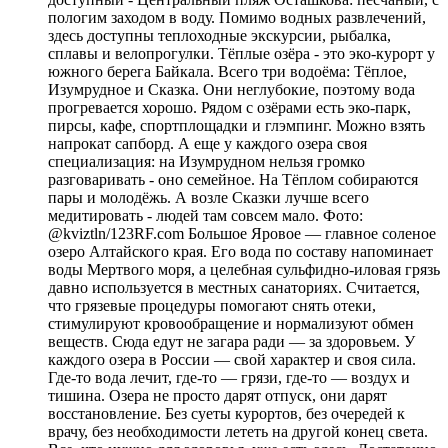
пологим заходом в воду. Помимо водных развлечений,
здесь доступны теплоходные экскурсии, рыбалка,
сплавы и велопрогулки. Тёплые озёра - это эко-курорт у
южного берега Байкала. Всего три водоёма: Тёплое,
Изумрудное и Сказка. Они неглубокие, поэтому вода
прогревается хорошо. Рядом с озёрами есть эко-парк,
пирсы, кафе, спортплощадки и глэмпинг. Можно взять
напрокат сапборд. А еще у каждого озера своя
специализация: на Изумрудном нельзя громко
разговаривать - оно семейное. На Тёплом собираются
пары и молодёжь. А возле Сказки лучше всего
медитировать - людей там совсем мало. Фото:
@kviztln/123RF.com Большое Яровое — главное соленое
озеро Алтайского края. Его вода по составу напоминает
воды Мертвого моря, а целебная сульфидно-иловая грязь
давно используется в местных санаториях. Считается,
что грязевые процедуры помогают снять отеки,
стимулируют кровообращение и нормализуют обмен
веществ. Сюда едут не загара ради — за здоровьем. У
каждого озера в России — свой характер и своя сила.
Где-то вода лечит, где-то — грязи, где-то — воздух и
тишина. Озера не просто дарят отпуск, они дарят
восстановление. Без суеты курортов, без очередей к
врачу, без необходимости лететь на другой конец света.