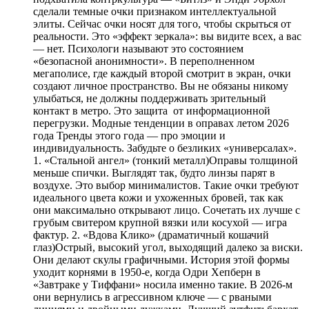
сделали темные очки признаком интеллектуальной
элиты. Сейчас очки носят для того, чтобы скрыться от
реальности. Это «эффект зеркала»: вы видите всех, а вас
— нет. Психологи называют это состоянием
«безопасной анонимности». В переполненном
мегаполисе, где каждый второй смотрит в экран, очки
создают личное пространство. Вы не обязаны никому
улыбаться, не должны поддерживать зрительный
контакт в метро. Это защита от информационной
перегрузки. Модные тенденции в оправах летом 2026
года Тренды этого года — про эмоции и
индивидуальность. Забудьте о безликих «универсалах».
1. «Стальной ангел» (тонкий металл)Оправы толщиной
меньше спички. Выглядят так, будто линзы парят в
воздухе. Это выбор минималистов. Такие очки требуют
идеального цвета кожи и ухоженных бровей, так как
они максимально открывают лицо. Сочетать их лучше с
грубым свитером крупной вязки или косухой — игра
фактур. 2. «Вдова Клико» (драматичный кошачий
глаз)Острый, высокий угол, выходящий далеко за виски.
Они делают скулы графичными. История этой формы
уходит корнями в 1950-е, когда Одри Хепберн в
«Завтраке у Тиффани» носила именно такие. В 2026-м
они вернулись в агрессивном ключе — с рваными