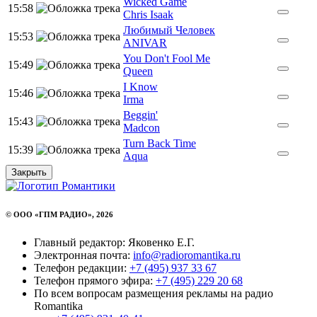
Wicked Game
15:58
Chris Isaak
Любимый Человек
15:53
ANIVAR
You Don't Fool Me
15:49
Queen
I Know
15:46
Irma
Beggin'
15:43
Madcon
Turn Back Time
15:39
Aqua
Закрыть
© ООО «ГПМ РАДИО», 2026
Главный редактор: Яковенко Е.Г.
Электронная почта:
info@radioromantika.ru
Телефон редакции:
+7 (495) 937 33 67
Телефон прямого эфира:
+7 (495) 229 20 68
По всем вопросам размещения рекламы на радио
Romantika