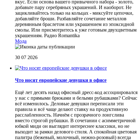
вкус. Если основа вашего привычного набора - золото,
добавьте пару серебряных украшений. И наоборот. Не
зацикливайтесь только на кольцах - миксуйте цепочки,
добавляйте броши. Разбавляйте сочетание металлов
деревянным браслетом или украшением из эпоксидной
смолы. Или присмотритесь к уже готовым двухцветным
украшениям.
Радио Romantika
Мода
30 07 2026
Что носят европейские девушки в офисе
Ещё лет десять назад офисный дресс-код ассоциировался
у нас с прямыми брюками и белыми рубашками? Сейчас
всё изменилось. Деловые девушки переписали эти
правила и всё чаще делают ставку на продуктивную
расслабленность. Начнём с прозрачного лонгслива
вместо строгой рубашки. В сочетании с асимметричной
юбкой миди он выглядит интереснее классики, но не
выходит за рамки делового стиля. А спокойная цветовая
палитра (бежевый, молочный, нежно-розовый) всегда