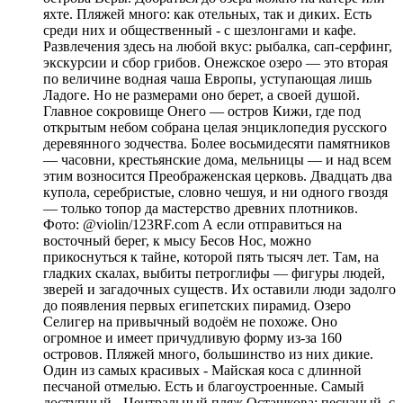
яхте. Пляжей много: как отельных, так и диких. Есть
среди них и общественный - с шезлонгами и кафе.
Развлечения здесь на любой вкус: рыбалка, сап-серфинг,
экскурсии и сбор грибов. Онежское озеро — это вторая
по величине водная чаша Европы, уступающая лишь
Ладоге. Но не размерами оно берет, а своей душой.
Главное сокровище Онего — остров Кижи, где под
открытым небом собрана целая энциклопедия русского
деревянного зодчества. Более восьмидесяти памятников
— часовни, крестьянские дома, мельницы — и над всем
этим возносится Преображенская церковь. Двадцать два
купола, серебристые, словно чешуя, и ни одного гвоздя
— только топор да мастерство древних плотников.
Фото: @violin/123RF.com А если отправиться на
восточный берег, к мысу Бесов Нос, можно
прикоснуться к тайне, которой пять тысяч лет. Там, на
гладких скалах, выбиты петроглифы — фигуры людей,
зверей и загадочных существ. Их оставили люди задолго
до появления первых египетских пирамид. Озеро
Селигер на привычный водоём не похоже. Оно
огромное и имеет причудливую форму из-за 160
островов. Пляжей много, большинство из них дикие.
Один из самых красивых - Майская коса с длинной
песчаной отмелью. Есть и благоустроенные. Самый
доступный - Центральный пляж Осташкова: песчаный, с