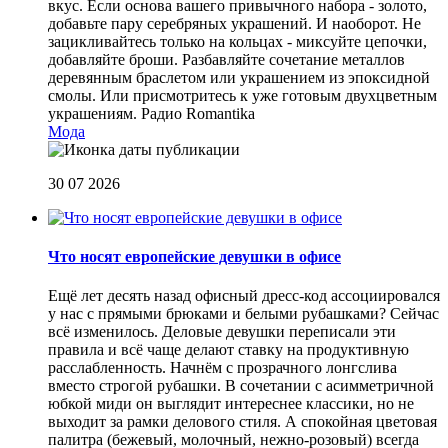
вкус. Если основа вашего привычного набора - золото,
добавьте пару серебряных украшений. И наоборот. Не
зацикливайтесь только на кольцах - миксуйте цепочки,
добавляйте броши. Разбавляйте сочетание металлов
деревянным браслетом или украшением из эпоксидной
смолы. Или присмотритесь к уже готовым двухцветным
украшениям.
Радио Romantika
Мода
30 07 2026
Что носят европейские девушки в офисе
Ещё лет десять назад офисный дресс-код ассоциировался
у нас с прямыми брюками и белыми рубашками? Сейчас
всё изменилось. Деловые девушки переписали эти
правила и всё чаще делают ставку на продуктивную
расслабленность. Начнём с прозрачного лонгслива
вместо строгой рубашки. В сочетании с асимметричной
юбкой миди он выглядит интереснее классики, но не
выходит за рамки делового стиля. А спокойная цветовая
палитра (бежевый, молочный, нежно-розовый) всегда