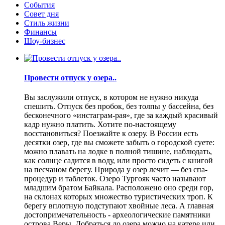
События
Совет дня
Стиль жизни
Финансы
Шоу-бизнес
Провести отпуск у озера..
Вы заслужили отпуск, в котором не нужно никуда
спешить. Отпуск без пробок, без толпы у бассейна, без
бесконечного «инстаграм-рая», где за каждый красивый
кадр нужно платить. Хотите по-настоящему
восстановиться? Поезжайте к озеру. В России есть
десятки озер, где вы сможете забыть о городской суете:
можно плавать на лодке в полной тишине, наблюдать,
как солнце садится в воду, или просто сидеть с книгой
на песчаном берегу. Природа у озер лечит — без спа-
процедур и таблеток. Озеро Тургояк часто называют
младшим братом Байкала. Расположено оно среди гор,
на склонах которых множество туристических троп. К
берегу вплотную подступают хвойные леса. А главная
достопримечательность - археологические памятники
острова Веры. Добраться до озера можно на катере или