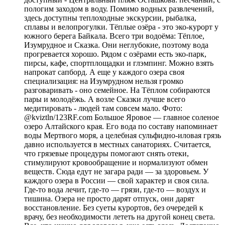
пологим заходом в воду. Помимо водных развлечений,
здесь доступны теплоходные экскурсии, рыбалка,
сплавы и велопрогулки. Тёплые озёра - это эко-курорт у
южного берега Байкала. Всего три водоёма: Тёплое,
Изумрудное и Сказка. Они неглубокие, поэтому вода
прогревается хорошо. Рядом с озёрами есть эко-парк,
пирсы, кафе, спортплощадки и глэмпинг. Можно взять
напрокат сапборд. А еще у каждого озера своя
специализация: на Изумрудном нельзя громко
разговаривать - оно семейное. На Тёплом собираются
пары и молодёжь. А возле Сказки лучше всего
медитировать - людей там совсем мало. Фото:
@kviztln/123RF.com Большое Яровое — главное соленое
озеро Алтайского края. Его вода по составу напоминает
воды Мертвого моря, а целебная сульфидно-иловая грязь
давно используется в местных санаториях. Считается,
что грязевые процедуры помогают снять отеки,
стимулируют кровообращение и нормализуют обмен
веществ. Сюда едут не загара ради — за здоровьем. У
каждого озера в России — свой характер и своя сила.
Где-то вода лечит, где-то — грязи, где-то — воздух и
тишина. Озера не просто дарят отпуск, они дарят
восстановление. Без суеты курортов, без очередей к
врачу, без необходимости лететь на другой конец света.