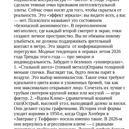
сделали темные очки признаком интеллектуальной
элиты. Сейчас очки носят для того, чтобы скрыться от
реальности. Это «эффект зеркала»: вы видите всех, а вас
— нет. Психологи называют это состоянием
«безопасной анонимности». В переполненном
мегаполисе, где каждый второй смотрит в экран, очки
создают личное пространство. Вы не обязаны никому
улыбаться, не должны поддерживать зрительный
контакт в метро. Это защита от информационной
перегрузки. Модные тенденции в оправах летом 2026
года Тренды этого года — про эмоции и
индивидуальность. Забудьте о безликих «универсалах».
1. «Стальной ангел» (тонкий металл)Оправы толщиной
меньше спички. Выглядят так, будто линзы парят в
воздухе. Это выбор минималистов. Такие очки требуют
идеального цвета кожи и ухоженных бровей, так как
они максимально открывают лицо. Сочетать их лучше с
грубым свитером крупной вязки или косухой — игра
фактур. 2. «Вдова Клико» (драматичный кошачий
глаз)Острый, высокий угол, выходящий далеко за виски.
Они делают скулы графичными. История этой формы
уходит корнями в 1950-е, когда Одри Хепберн в
«Завтраке у Тиффани» носила именно такие. В 2026-м
они вернулись в агрессивном ключе — с рваными