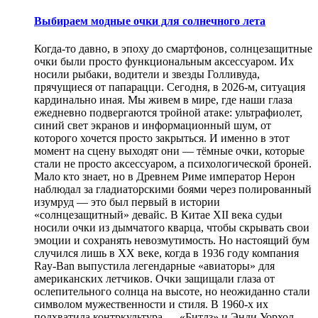
Выбираем модные очки для солнечного лета
Когда-то давно, в эпоху до смартфонов, солнцезащитные
очки были просто функциональным аксессуаром. Их
носили рыбаки, водители и звезды Голливуда,
прячущиеся от папарацци. Сегодня, в 2026-м, ситуация
кардинально иная. Мы живем в мире, где наши глаза
ежедневно подвергаются тройной атаке: ультрафиолет,
синий свет экранов и информационный шум, от
которого хочется просто закрыться. И именно в этот
момент на сцену выходят они — тёмные очки, которые
стали не просто аксессуаром, а психологической броней.
Мало кто знает, но в Древнем Риме император Нерон
наблюдал за гладиаторскими боями через полированный
изумруд — это был первый в истории
«солнцезащитный» девайс. В Китае XII века судьи
носили очки из дымчатого кварца, чтобы скрывать свои
эмоции и сохранять невозмутимость. Но настоящий бум
случился лишь в XX веке, когда в 1936 году компания
Ray-Ban выпустила легендарные «авиаторы» для
американских летчиков. Очки защищали глаза от
ослепительного солнца на высоте, но неожиданно стали
символом мужественности и стиля. В 1960-х их
подхватила контркультура — «Битлз» и Энди Уорхол