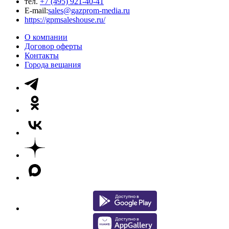
тел.
+7 (495) 921-40-41
E-mail:
sales@gazprom-media.ru
https://gpmsaleshouse.ru/
О компании
Договор оферты
Контакты
Города вещания