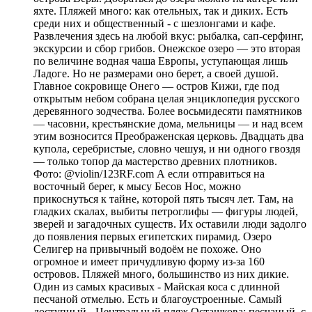
яхте. Пляжей много: как отельных, так и диких. Есть
среди них и общественный - с шезлонгами и кафе.
Развлечения здесь на любой вкус: рыбалка, сап-серфинг,
экскурсии и сбор грибов. Онежское озеро — это вторая
по величине водная чаша Европы, уступающая лишь
Ладоге. Но не размерами оно берет, а своей душой.
Главное сокровище Онего — остров Кижи, где под
открытым небом собрана целая энциклопедия русского
деревянного зодчества. Более восьмидесяти памятников
— часовни, крестьянские дома, мельницы — и над всем
этим возносится Преображенская церковь. Двадцать два
купола, серебристые, словно чешуя, и ни одного гвоздя
— только топор да мастерство древних плотников.
Фото: @violin/123RF.com А если отправиться на
восточный берег, к мысу Бесов Нос, можно
прикоснуться к тайне, которой пять тысяч лет. Там, на
гладких скалах, выбиты петроглифы — фигуры людей,
зверей и загадочных существ. Их оставили люди задолго
до появления первых египетских пирамид. Озеро
Селигер на привычный водоём не похоже. Оно
огромное и имеет причудливую форму из-за 160
островов. Пляжей много, большинство из них дикие.
Один из самых красивых - Майская коса с длинной
песчаной отмелью. Есть и благоустроенные. Самый
доступный - Центральный пляж Осташкова: песчаный, с