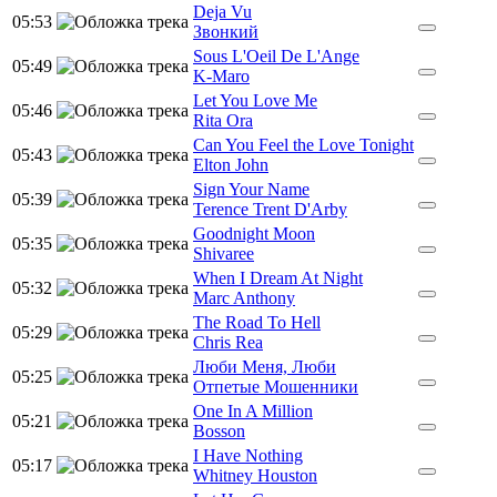
Deja Vu
05:53
Звонкий
Sous L'Oeil De L'Ange
05:49
K-Maro
Let You Love Me
05:46
Rita Ora
Can You Feel the Love Tonight
05:43
Elton John
Sign Your Name
05:39
Terence Trent D'Arby
Goodnight Moon
05:35
Shivaree
When I Dream At Night
05:32
Marc Anthony
The Road To Hell
05:29
Chris Rea
Люби Меня, Люби
05:25
Отпетые Мошенники
One In A Million
05:21
Bosson
I Have Nothing
05:17
Whitney Houston