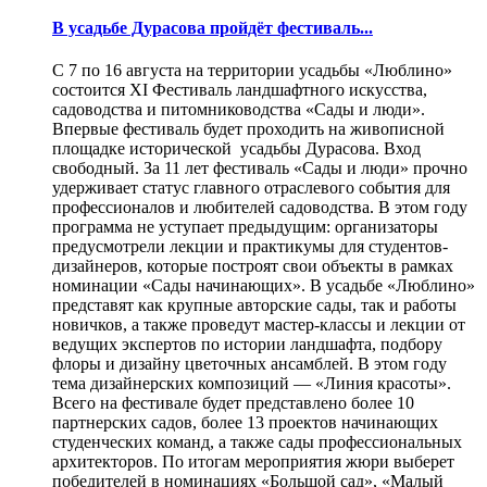
В усадьбе Дурасова пройдёт фестиваль...
С 7 по 16 августа на территории усадьбы «Люблино»
состоится XI Фестиваль ландшафтного искусства,
садоводства и питомниководства «Сады и люди».
Впервые фестиваль будет проходить на живописной
площадке исторической усадьбы Дурасова. Вход
свободный. За 11 лет фестиваль «Сады и люди» прочно
удерживает статус главного отраслевого события для
профессионалов и любителей садоводства. В этом году
программа не уступает предыдущим: организаторы
предусмотрели лекции и практикумы для студентов-
дизайнеров, которые построят свои объекты в рамках
номинации «Сады начинающих». В усадьбе «Люблино»
представят как крупные авторские сады, так и работы
новичков, а также проведут мастер-классы и лекции от
ведущих экспертов по истории ландшафта, подбору
флоры и дизайну цветочных ансамблей. В этом году
тема дизайнерских композиций — «Линия красоты».
Всего на фестивале будет представлено более 10
партнерских садов, более 13 проектов начинающих
студенческих команд, а также сады профессиональных
архитекторов. По итогам мероприятия жюри выберет
победителей в номинациях «Большой сад», «Малый