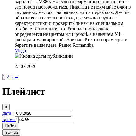
вариант - UV380. Но если информации о защите нет -
это повод насторожиться. Никогда не покупайте очки в
случайных местах - на рынках или в переходах. Лучше
обратитесь в салоны оптики, где можно изучить
характеристики и проверить линзы на специальном
приборе. И помните, что безопасность очков
определяется не цветом или ценой, а наличием УФ-
фильтра и маркировкой. Учитывайте эти параметры и
берегите ваши глаза.
Радио Romantika
Мода
23 07 2026
1
2
3
→
Плейлист
×
дата
:
время
:
в эфир