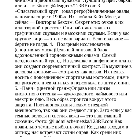
линиями и двойными дужками. Лучший аутфит: бархат
или атлас. Фото: @deagreez/123RF.com 3.
«Спасательный круг» (овал ретро)Увеличенные овалы,
напоминающие о 1990-х. Их любила Кейт Мосс, а
сейчас — Виктория Бекхэм. Секрет этих очков в их
иллюзорной простоте. Они работают только с
графичными скулами и высокими скулами. Если у вас
круглое лицо — это не ваш вариант. Если овальное —
берите не глядя. 4. «Полярный исследователь»
(спортивная маска)Цельный линзовый блок,
вдохновленный горнолыжными очками. Самый
неоднозначный тренд. На девушке в шифоновом платье
они создают сюрреалистичный контраст. На мужчине в
деловом костюме — смотрятся как вызов. Их нельзя
носить с повседневным спортивным костюмом, иначе
вы рискуете превратиться в персонажа из антиутопии.
5. «Панч» (цветной гранж)Оправа или линзы
кислотного оттенка — ярко-красного, лаймового или
электрик-блю. Весь образ строится вокруг этого
акцента. Противопоказаны людям с неяркой
внешностью, так как они съедают лицо. Зато если у вас
темные волосы и светлая кожа — это ваш главный
союзник. Фото: @liudmilachernetska/123RF.com Как
правильно тёмные выбрать очки? Когда мы заходим в
оптику, нас встречают сотни оправ. Как среди них