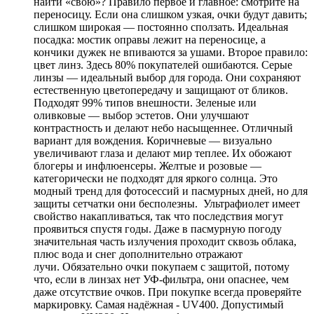
найти «свою»? Правило первое и главное: смотрите на
переносицу. Если она слишком узкая, очки будут давить;
слишком широкая — постоянно сползать. Идеальная
посадка: мостик оправы лежит на переносице, а
кончики дужек не впиваются за ушами. Второе правило:
цвет линз. Здесь 80% покупателей ошибаются. Серые
линзы — идеальный выбор для города. Они сохраняют
естественную цветопередачу и защищают от бликов.
Подходят 99% типов внешности. Зеленые или
оливковые — выбор эстетов. Они улучшают
контрастность и делают небо насыщеннее. Отличный
вариант для вождения. Коричневые — визуально
увеличивают глаза и делают мир теплее. Их обожают
блогеры и инфлюенсеры. Желтые и розовые —
категорически не подходят для яркого солнца. Это
модный тренд для фотосессий и пасмурных дней, но для
защиты сетчатки они бесполезны. Ультрафиолет имеет
свойство накапливаться, так что последствия могут
проявиться спустя годы. Даже в пасмурную погоду
значительная часть излучения проходит сквозь облака,
плюс вода и снег дополнительно отражают
лучи. Обязательно очки покупаем с защитой, потому
что, если в линзах нет УФ-фильтра, они опаснее, чем
даже отсутствие очков. При покупке всегда проверяйте
маркировку. Самая надёжная - UV400. Допустимый