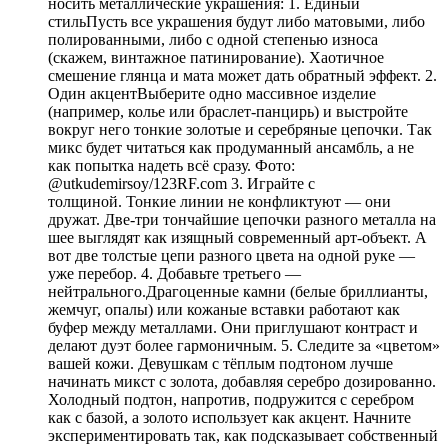
носить металлические украшения: 1. Единый
стильПусть все украшения будут либо матовыми, либо
полированными, либо с одной степенью износа
(скажем, винтажное патинирование). Хаотичное
смешение глянца и мата может дать обратный эффект. 2.
Один акцентВыберите одно массивное изделие
(например, колье или браслет-панцирь) и выстройте
вокруг него тонкие золотые и серебряные цепочки. Так
микс будет читаться как продуманный ансамбль, а не
как попытка надеть всё сразу. Фото:
@utkudemirsoy/123RF.com 3. Играйте с
толщиной. Тонкие линии не конфликтуют — они
дружат. Две-три тончайшие цепочки разного металла на
шее выглядят как изящный современный арт-объект. А
вот две толстые цепи разного цвета на одной руке —
уже перебор. 4. Добавьте третьего —
нейтрального.Драгоценные камни (белые бриллианты,
жемчуг, опалы) или кожаные вставки работают как
буфер между металлами. Они приглушают контраст и
делают дуэт более гармоничным. 5. Следите за «цветом»
вашей кожи. Девушкам с тёплым подтоном лучше
начинать микст с золота, добавляя серебро дозированно.
Холодный подтон, напротив, подружится с серебром
как с базой, а золото использует как акцент. Начните
экспериментировать так, как подсказывает собственный