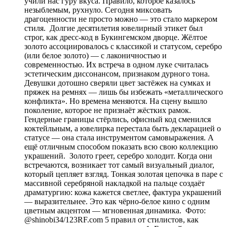
учили нас гуру вкуса. Правило, которое казалось
незыблемым, рухнуло. Сегодня миксовать
драгоценности не просто можно — это стало маркером
стиля. Долгие десятилетия ювелирный этикет был
строг, как дресс-код в Букингемском дворце. Жёлтое
золото ассоциировалось с классикой и статусом, серебро
(или белое золото) — с лаконичностью и
современностью. Их встреча в одном луке считалась
эстетическим диссонансом, признаком дурного тона.
Девушки дотошно сверяли цвет застёжек на сумках и
пряжек на ремнях — лишь бы избежать «металлического
конфликта». Но времена меняются. На сцену вышло
поколение, которое не признаёт жёстких рамок.
Гендерные границы стёрлись, офисный код сменился
коктейльным, а ювелирка перестала быть декларацией о
статусе — она стала инструментом самовыражения. А
ещё отличным способом показать всю свою коллекцию
украшений. Золото греет, серебро холодит. Когда они
встречаются, возникает тот самый визуальный диалог,
который цепляет взгляд. Тонкая золотая цепочка в паре с
массивной серебряной накладкой на пальце создаёт
драматургию: кожа кажется светлее, фактура украшений
— выразительнее. Это как чёрно-белое кино с одним
цветным акцентом — мгновенная динамика. Фото:
@shinobi34/123RF.com 5 правил от стилистов, как