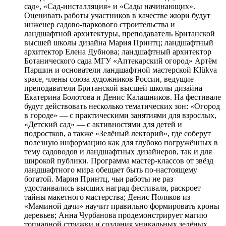
сад», «Сад-инсталляция» и «Сады начинающих».
Оценивать работы участников в качестве жюри будут
инженер садово-паркового строительства и
ландшафтной архитектуры, преподаватель Британской
высшей школы дизайна Мария Принтц; ландшафтный
архитектор Елена Дубнова; ландшафтный архитектор
Ботанического сада МГУ «Аптекарский огород» Артём
Паршин и основатели ландшафтной мастерской Klükva
space, члены союза художников России, ведущие
преподаватели Британской высшей школы дизайна
Екатерина Болотова и Денис Калашников. На фестивале
будут действовать несколько тематических зон: «Огород
в городе» — с практическими занятиями для взрослых,
«Детский сад» — с активностями для детей и
подростков, а также «Зелёный лекторий», где соберут
полезную информацию как для глубоко погружённых в
тему садоводов и ландшафтных дизайнеров, так и для
широкой публики. Программа мастер-классов от звёзд
ландшафтного мира обещает быть по-настоящему
богатой. Мария Принтц, чьи работы не раз
удостаивались высших наград фестиваля, раскроет
тайны макетного мастерства; Денис Поляков из
«Маминой дачи» научит правильно формировать кроны
деревьев; Анна Чурбанова продемонстрирует магию
топиарной стрижки и создания уникальных зелёных