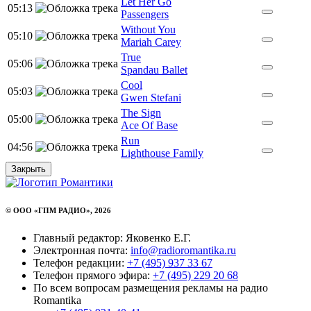
Let Her Go
05:13
Passengers
Without You
05:10
Mariah Carey
True
05:06
Spandau Ballet
Cool
05:03
Gwen Stefani
The Sign
05:00
Ace Of Base
Run
04:56
Lighthouse Family
Закрыть
© ООО «ГПМ РАДИО», 2026
Главный редактор: Яковенко Е.Г.
Электронная почта:
info@radioromantika.ru
Телефон редакции:
+7 (495) 937 33 67
Телефон прямого эфира:
+7 (495) 229 20 68
По всем вопросам размещения рекламы на радио
Romantika