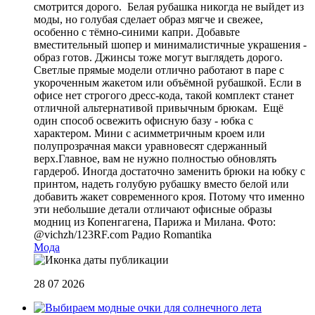
смотрится дорого. Белая рубашка никогда не выйдет из
моды, но голубая сделает образ мягче и свежее,
особенно с тёмно-синими капри. Добавьте
вместительный шопер и минималистичные украшения -
образ готов. Джинсы тоже могут выглядеть дорого.
Светлые прямые модели отлично работают в паре с
укороченным жакетом или объёмной рубашкой. Если в
офисе нет строгого дресс-кода, такой комплект станет
отличной альтернативой привычным брюкам. Ещё
один способ освежить офисную базу - юбка с
характером. Мини с асимметричным кроем или
полупрозрачная макси уравновесят сдержанный
верх.Главное, вам не нужно полностью обновлять
гардероб. Иногда достаточно заменить брюки на юбку с
принтом, надеть голубую рубашку вместо белой или
добавить жакет современного кроя. Потому что именно
эти небольшие детали отличают офисные образы
модниц из Копенгагена, Парижа и Милана. Фото:
@vichzh/123RF.com
Радио Romantika
Мода
28 07 2026