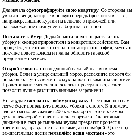
Для начала
сфотографируйте свою квартиру
. Со стороны вы
увидите вещи, которые в первую очередь бросаются в глаза,
например, лишние куртки на вешалке в прихожей или
нагромождение шампуней на бортике в ванной.
Поставьте таймер
. Дедлайн мотивирует не растягивать
уборку и сконцентрироваться на конкретных действиях. Вам
проще будет не отвлекаться на просмотр фотографий, мечты о
покупке нового комода и планы обновить гардероб
предстоящей весной.
Откройте окна
- это следующий важный шаг во время
уборки. Если на улице сильный мороз, распахните их хотя бы
ненадолго. Пусть свежий воздух наполнит комнаты энергией.
Проветривание мгновенно освежит пространство, а свет
позволит лучше различить видимые загрязнения.
Не забудьте
включить любимую музыку
. С ее помощью вам
легче будет приравнять процесс уборки к спорту. К примеру,
час мытья полов сжигает 200 килокалорий - это и в самом
деле в некоторой степени замена спортзала. Энергичные
движения в такт ритмичным звукам превратят процесс в
тренировку, правда, не с гантелями, а со шваброй. Далее под
зажигательные песни
поменяйте вещи местами
- это