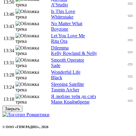
13:50
A’Studio
Is This Love
13:46
Whitesnake
No Matter What
13:43
Boyzone
Let You Love Me
13:39
Rita Ora
Dilemma
13:34
Kelly Rowland & Nelly
Smooth Operator
13:31
Sade
Wonderful Life
13:28
Black
Sleeping Satellite
13:24
Tasmin Archer
Я люблю тебя до слёз
13:18
Мари Краймбрери
Закрыть
© ООО «ГПМ РАДИО», 2026