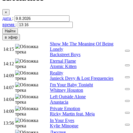
×
дата
:
время
:
в эфир
Show Me The Meaning Of Being
14:15
Lonely
Backstreet Boys
Eternal Flame
14:12
Atomic Kitten
Reality
14:09
Janieck Devy & Lost Frequencies
I'm Your Baby Tonight
14:07
Whitney Houston
Left Outside Alone
14:04
Anastacia
Private Emotion
14:00
Ricky Martin feat. Meja
In Your Eyes
13:56
Kylie Minogue
Джулия