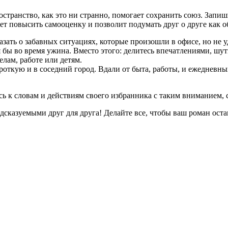
странство, как это ни странно, помогает сохранить союз. Запиши
т повысить самооценку и позволит подумать друг о друге как о
казать о забавных ситуациях, которые произошли в офисе, но не
 бы во время ужина. Вместо этого: делитесь впечатлениями, шути
елам, работе или детям.
роткую и в соседний город. Вдали от быта, работы, и ежедневных
есь к словам и действиям своего избранника с таким вниманием, 
редсказуемыми друг для друга! Делайте все, чтобы ваш роман о