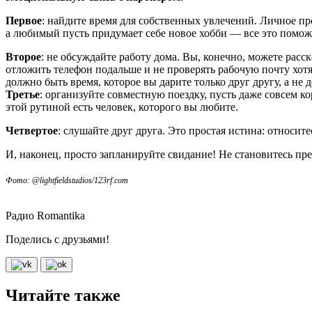
Первое
: найдите время для собственных увлечений. Личное про
а любимый пусть придумает себе новое хобби — все это поможе
Второе
: не обсуждайте работу дома. Вы, конечно, можете расс
отложить телефон подальше и не проверять рабочую почту хотя
должно быть время, которое вы дарите только друг другу, а не д
Третье
: организуйте совместную поездку, пусть даже совсем ко
этой рутиной есть человек, которого вы любите.
Четвертое
: слушайте друг друга. Это простая истина: относит
И, наконец, просто запланируйте свидание! Не становитесь п
Фото: @lightfieldstudios/123rf.com
Радио Romantika
Поделись с друзьями!
Читайте также