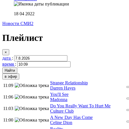
18 04 2022
Новости СМИ2
Плейлист
×
дата
:
время
:
в эфир
Strange Relationship
11:09
Darren Hayes
You'll See
11:06
Madonna
Do You Really Want To Hurt Me
11:03
Culture Club
A New Day Has Come
11:00
Celine Dion
Reality