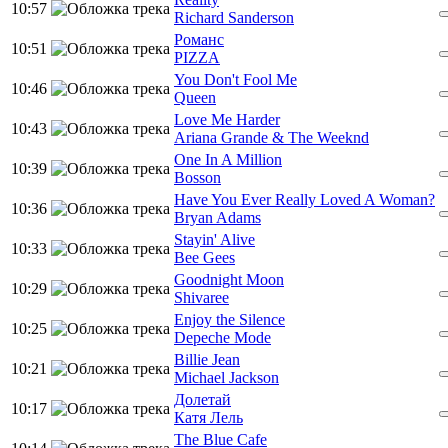
10:57
Richard Sanderson
Романс
10:51
PIZZA
You Don't Fool Me
10:46
Queen
Love Me Harder
10:43
Ariana Grande & The Weeknd
One In A Million
10:39
Bosson
Have You Ever Really Loved A Woman?
10:36
Bryan Adams
Stayin' Alive
10:33
Bee Gees
Goodnight Moon
10:29
Shivaree
Enjoy the Silence
10:25
Depeche Mode
Billie Jean
10:21
Michael Jackson
Долетай
10:17
Катя Лель
The Blue Cafe