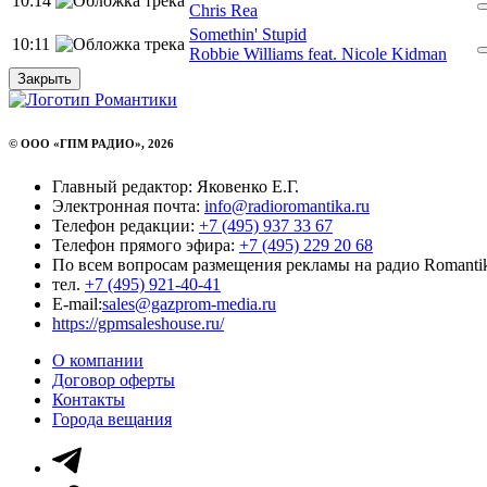
10:14
Chris Rea
Somethin' Stupid
10:11
Robbie Williams feat. Nicole Kidman
Закрыть
© ООО «ГПМ РАДИО», 2026
Главный редактор: Яковенко Е.Г.
Электронная почта:
info@radioromantika.ru
Телефон редакции:
+7 (495) 937 33 67
Телефон прямого эфира:
+7 (495) 229 20 68
По всем вопросам размещения рекламы на радио Romanti
тел.
+7 (495) 921-40-41
E-mail:
sales@gazprom-media.ru
https://gpmsaleshouse.ru/
О компании
Договор оферты
Контакты
Города вещания