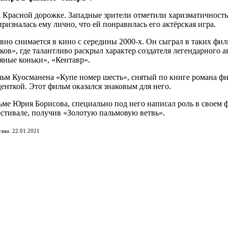
 Красной дорожке. Западные зрители отметили харизматичность
ризналась ему лично, что ей понравилась его актёрская игра.
вно снимается в кино с середины 2000-х. Он сыграл в таких фи
в», где талантливо раскрыл характер создателя легендарного 
ряные коньки», «Кентавр».
м Куосманена «Купе номер шесть», снятый по книге романа фи
енткой. Этот фильм оказался знаковым для него.
ьме Юрия Борисова, специально под него написал роль в своем
естивале, получив «Золотую пальмовую ветвь».
ква. 22.01.2021