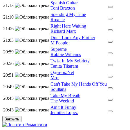
Spanish Guitar
21:13
Toni Braxton
Spending My Time
21:10
Roxette
Right Here Waiting
21:06
Richard Marx
Don't Look Any Further
21:03
M People
Supreme
20:59
Robbie Williams
Twist In My Sobriety
20:56
Tanita Tikaram
Одинок.Net
20:51
Мот
Can't Take My Hands Off You
20:49
Soultans
Take My Breath
20:45
The Weeknd
Ain't It Funny
20:43
Jennifer Lopez
Закрыть