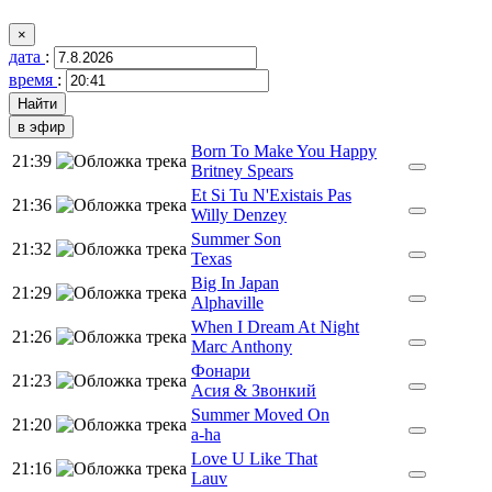
×
дата
:
время
:
в эфир
Born To Make You Happy
21:39
Britney Spears
Et Si Tu N'Existais Pas
21:36
Willy Denzey
Summer Son
21:32
Texas
Big In Japan
21:29
Alphaville
When I Dream At Night
21:26
Marc Anthony
Фонари
21:23
Асия & Звонкий
Summer Moved On
21:20
a-ha
Love U Like That
21:16
Lauv