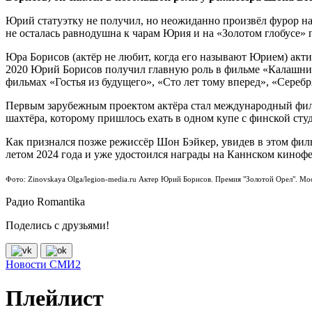
Юрий статуэтку не получил, но неожиданно произвёл фурор на
не осталась равнодушна к чарам Юрия и на «Золотом глобусе» п
Юра Борисов (актёр не любит, когда его называют Юрием) акти
2020 Юрий Борисов получил главную роль в фильме «Калашнико
фильмах «Гостья из будущего», «Сто лет тому вперед», «Сереб
Первым зарубежным проектом актёра стал международный филь
шахтёра, которому пришлось ехать в одном купе с финской студ
Как признался позже режиссёр Шон Бэйкер, увидев в этом фил
летом 2024 года и уже удостоился награды на Каннском киноф
Фото: Zinovskaya Olga/legion-media.ru
Актер Юрий Борисов. Премия "Золотой Орел". Мос
Радио Romantika
Поделись с друзьями!
Новости СМИ2
Плейлист