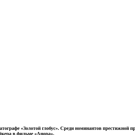
матографе «Золотой глобус». Среди номинантов престижной 
йкера в фильме «Анора».