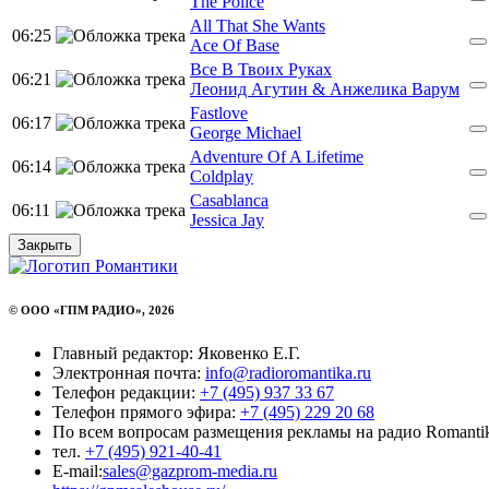
The Police
All That She Wants
06:25
Ace Of Base
Все В Твоих Руках
06:21
Леонид Aгутин & Анжелика Варум
Fastlove
06:17
George Michael
Adventure Of A Lifetime
06:14
Coldplay
Casablanca
06:11
Jessica Jay
Закрыть
© ООО «ГПМ РАДИО», 2026
Главный редактор: Яковенко Е.Г.
Электронная почта:
info@radioromantika.ru
Телефон редакции:
+7 (495) 937 33 67
Телефон прямого эфира:
+7 (495) 229 20 68
По всем вопросам размещения рекламы на радио Romanti
тел.
+7 (495) 921-40-41
E-mail:
sales@gazprom-media.ru