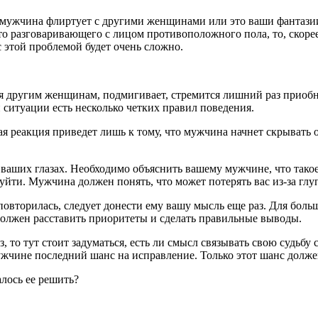
ш мужчина флиртует с другими женщинами или это ваши фантазии
то разговаривающего с лицом противоположного пола, то, скорее
с этой проблемой будет очень сложно.
 другим женщинам, подмигивает, стремится лишний раз приобнят
ой ситуации есть несколько четких правил поведения.
ая реакция приведет лишь к тому, что мужчина начнет скрывать 
аших глазах. Необходимо объяснить вашему мужчине, что такое 
 уйти. Мужчина должен понять, что может потерять вас из-за глу
я повторилась, следует донести ему вашу мысль еще раз. Для бо
должен расставить приоритеты и сделать правильные выводы.
, то тут стоит задуматься, есть ли смысл связывать свою судьбу 
ужчине последний шанс на исправление. Только этот шанс долже
лось ее решить?