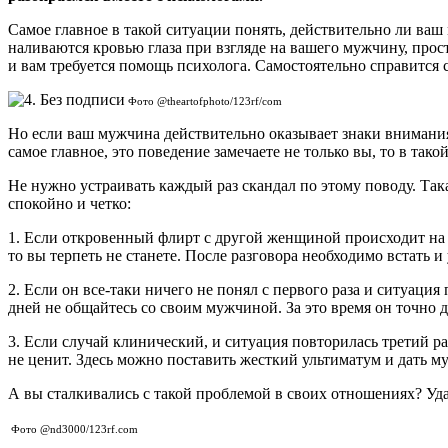
Самое главное в такой ситуации понять, действительно ли ва
наливаются кровью глаза при взгляде на вашего мужчину, прос
и вам требуется помощь психолога. Самостоятельно справится 
Фото @theartofphoto/123rf/com
Но если ваш мужчина действительно оказывает знаки внимания
самое главное, это поведение замечаете не только вы, то в так
Не нужно устраивать каждый раз скандал по этому поводу. Так
спокойно и четко:
1. Если откровенный флирт с другой женщиной происходит на в
то вы терпеть не станете. После разговора необходимо встать и
2. Если он все-таки ничего не понял с первого раза и ситуаци
дней не общайтесь со своим мужчиной. За это время он точно 
3. Если случай клинический, и ситуация повторилась третий раз
не ценит. Здесь можно поставить жесткий ультиматум и дать м
А вы сталкивались с такой проблемой в своих отношениях? Уда
Фото @nd3000/123rf.com