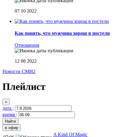
07 10 2022
Как понять, что мужчина хорош в постели
Отношения
12 08 2022
Новости СМИ2
Плейлист
×
дата
:
время
:
в эфир
A Kind Of Magic