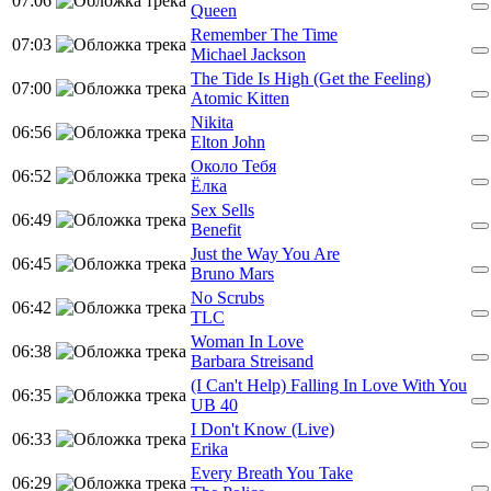
07:06
Queen
Remember The Time
07:03
Michael Jackson
The Tide Is High (Get the Feeling)
07:00
Atomic Kitten
Nikita
06:56
Elton John
Около Тебя
06:52
Ёлка
Sex Sells
06:49
Benefit
Just the Way You Are
06:45
Bruno Mars
No Scrubs
06:42
TLC
Woman In Love
06:38
Barbara Streisand
(I Can't Help) Falling In Love With You
06:35
UB 40
I Don't Know (Live)
06:33
Erika
Every Breath You Take
06:29