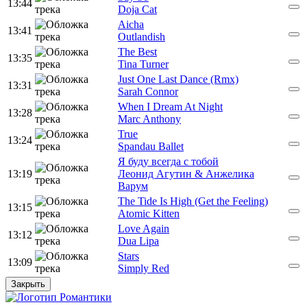
13:44
Doja Cat
Aicha
13:41
Outlandish
The Best
13:35
Tina Turner
Just One Last Dance (Rmx)
13:31
Sarah Connor
When I Dream At Night
13:28
Marc Anthony
True
13:24
Spandau Ballet
Я буду всегда с тобой
13:19
Леонид Агутин & Анжелика
Варум
The Tide Is High (Get the Feeling)
13:15
Atomic Kitten
Love Again
13:12
Dua Lipa
Stars
13:09
Simply Red
Закрыть