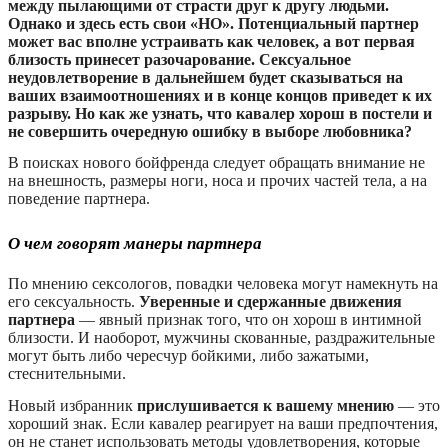
между пылающими от страсти друг к другу людьми.
Однако и здесь есть свои «НО». Потенциальный партнер
может вас вполне устраивать как человек, а вот первая
близость принесет разочарование. Сексуальное
неудовлетворение в дальнейшем будет сказываться на
ваших взаимоотношениях и в конце концов приведет к их
разрыву. Но как же узнать, что кавалер хорош в постели и
не совершить очередную ошибку в выборе любовника?
В поисках нового бойфренда следует обращать внимание не
на внешность, размеры ноги, носа и прочих частей тела, а на
поведение партнера.
О чем говорят манеры партнера
По мнению сексологов, повадки человека могут намекнуть на
его сексуальность.
Уверенные и сдержанные движения
партнера
— явный признак того, что он хорош в интимной
близости. И наоборот, мужчины скованные, раздражительные
могут быть либо чересчур бойкими, либо зажатыми,
стеснительными.
Новый избранник
прислушивается к вашему мнению
— это
хороший знак. Если кавалер реагирует на ваши предпочтения,
он не станет использовать методы удовлетворения, которые