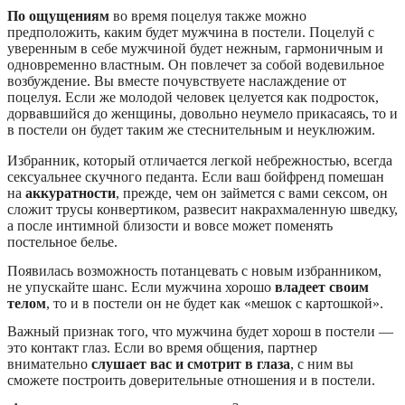
По ощущениям
во время поцелуя также можно
предположить, каким будет мужчина в постели. Поцелуй с
уверенным в себе мужчиной будет нежным, гармоничным и
одновременно властным. Он повлечет за собой водевильное
возбуждение. Вы вместе почувствуете наслаждение от
поцелуя. Если же молодой человек целуется как подросток,
дорвавшийся до женщины, довольно неумело прикасаясь, то и
в постели он будет таким же стеснительным и неуклюжим.
Избранник, который отличается легкой небрежностью, всегда
сексуальнее скучного педанта. Если ваш бойфренд помешан
на
аккуратности
, прежде, чем он займется с вами сексом, он
сложит трусы конвертиком, развесит накрахмаленную шведку,
а после интимной близости и вовсе может поменять
постельное белье.
Появилась возможность потанцевать с новым избранником,
не упускайте шанс. Если мужчина хорошо
владеет своим
телом
, то и в постели он не будет как «мешок с картошкой».
Важный признак того, что мужчина будет хорош в постели —
это контакт глаз. Если во время общения, партнер
внимательно
слушает вас и смотрит в глаза
, с ним вы
сможете построить доверительные отношения и в постели.