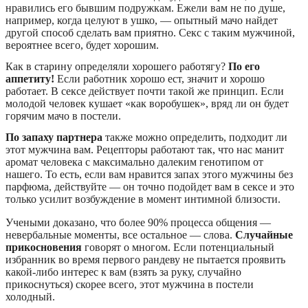
нравились его бывшим подружкам. Ежели вам не по душе,
например, когда целуют в ушко, — опытный мачо найдет
другой способ сделать вам приятно. Секс с таким мужчиной,
вероятнее всего, будет хорошим.
Как в старину определяли хорошего работягу?
По его
аппетиту!
Если работник хорошо ест, значит и хорошо
работает. В сексе действует почти такой же принцип. Если
молодой человек кушает «как воробушек», вряд ли он будет
горячим мачо в постели.
По запаху партнера
также можно определить, подходит ли
этот мужчина вам. Рецепторы работают так, что нас манит
аромат человека с максимально далеким генотипом от
нашего. То есть, если вам нравится запах этого мужчины без
парфюма, действуйте — он точно подойдет вам в сексе и это
только усилит возбуждение в момент интимной близости.
Учеными доказано, что более 90% процесса общения —
невербальные моменты, все остальное — слова.
Случайные
прикосновения
говорят о многом. Если потенциальный
избранник во время первого рандеву не пытается проявить
какой-либо интерес к вам (взять за руку, случайно
прикоснуться) скорее всего, этот мужчина в постели
холодный.