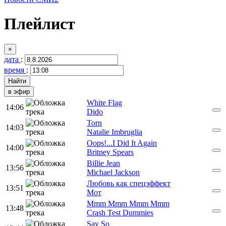
Плейлист
×
дата
:
время
:
в эфир
White Flag
14:06
Dido
Torn
14:03
Natalie Imbruglia
Oops!...I Did It Again
14:00
Britney Spears
Billie Jean
13:56
Michael Jackson
Любовь как спецэффект
13:51
Мот
Mmm Mmm Mmm Mmm
13:48
Crash Test Dummies
Say So