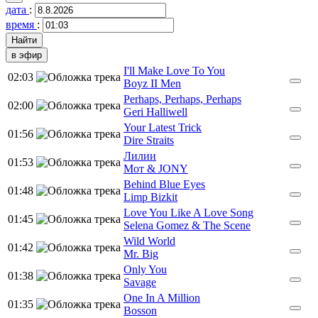
дата
:
время
:
в эфир
I'll Make Love To You
02:03
Boyz II Men
Perhaps, Perhaps, Perhaps
02:00
Geri Halliwell
Your Latest Trick
01:56
Dire Straits
Лилии
01:53
Мот & JONY
Behind Blue Eyes
01:48
Limp Bizkit
Love You Like A Love Song
01:45
Selena Gomez & The Scene
Wild World
01:42
Mr. Big
Only You
01:38
Savage
One In A Million
01:35
Bosson