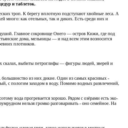
цедур и таблеток.
еских троп. К берегу вплотную подступают хвойные леса. А
й много: как отельных, так и диких. Есть среди них и
 душой. Главное сокровище Онего — остров Кижи, где под
стьянские дома, мельницы — и над всем этим возносится
ревних плотников.
дких скалах, выбиты петроглифы — фигуры людей, зверей и
 большинство из них дикие. Один из самых красивых -
ый, с пологим заходом в воду. Помимо водных развлечений,
оэтому вода прогревается хорошо. Рядом с озёрами есть эко-
зумрудном нельзя громко разговаривать - оно семейное. На
ульфидно-иловая грязь давно используется в местных