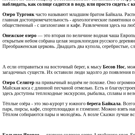
наблюдать, как солнце садится в воду, или просто сидеть с к
Озеро Тургояк
часто называют младшим братом Байкала. Распо
главная достопримечательность - археологические памятники ос
общественный - с шезлонгами и кафе. Развлечения здесь на люб
Онежское озеро
— это вторая по величине водная чаша Европы
открытым небом собрана целая энциклопедия русского деревян
Преображенская церковь. Двадцать два купола, серебристые, сл
А если отправиться на восточный берег, к мысу
Бесов Нос
, мо
загадочных существ. Их оставили люди задолго до появления 
Озеро Селигер
на привычный водоём не похоже. Оно огромное 
Майская коса с длинной песчаной отмелью. Есть и благоустро
здесь доступны теплоходные экскурсии, рыбалка, сплавы и вел
Тёплые озёра - это эко-курорт у южного
берега Байкала
. Всег
парк, пирсы, кафе, спортплощадки и глэмпинг. Можно взять нап
Тёплом собираются пары и молодёжь. А возле Сказки лучше все
Большое Яровое
— главное соленое озеро Алтайского края. Ег