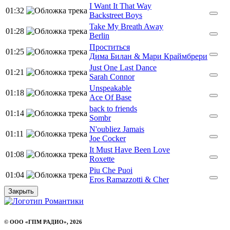
I Want It That Way
01:32
Backstreet Boys
Take My Breath Away
01:28
Berlin
Проститься
01:25
Дима Билан & Мари Краймбрери
Just One Last Dance
01:21
Sarah Connor
Unspeakable
01:18
Ace Of Base
back to friends
01:14
Sombr
N'oubliez Jamais
01:11
Joe Cocker
It Must Have Been Love
01:08
Roxette
Piu Che Puoi
01:04
Eros Ramazzotti & Cher
Закрыть
© ООО «ГПМ РАДИО», 2026