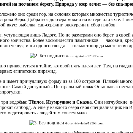
нигой на песчаном берегу. Природа у озер лечит — без спа-про
ложено оно среди гор, на склонах которых множество туристич
трова Веры. Добраться до озера можно на катере или яхте. Пляже
ой вкус: рыбалка, сап-серфинг, экскурсии и сбор грибов.
, уступающая лишь Ладоге. Но не размерами оно берет, а своей
ного зодчества. Более восьмидесяти памятников — часовни, кре
овно чешуя, и ни одного гвоздя — только топор да мастерство д
Фото: @violin/123RF.com
жно прикоснуться к тайне, которой пять тысяч лет. Там, на гла
первых египетских пирамид.
и имеет причудливую форму из-за 160 островов. Пляжей много,
енные. Самый доступный - Центральный пляж Осташкова: песчан
опрогулки.
о три водоёма:
Тёплое, Изумрудное и Сказка
. Они неглубокие, п
рокат сапборд. А еще у каждого озера своя специализация: на И
го медитировать - людей там совсем мало.
Фото: @kviztln/123RF.com
о вода по составу напоминает воды Мертвого моря, а целебная с