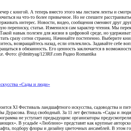
ечер с книгой. А теперь вместо этого мы листаем ленты и смот
лючиться на что-то более привычное. Но не спешите расстраива
рживать интерес. Новости, видео, сообщения сменяют друг друг
ую переписку, статьи. Изменился сам характер чтения. Мы пере
акой навык полезен для жизни в цифровой среде, но удерживат
итать сразу сотни страниц. Начинайте постепенно. Выберите кни
питесь, возвращайтесь назад, если отвлеклись. Задавайте себе во
вращаться в обязанность. Его ценность заключается в возможнос
оке. Фото: @dmitryag/123RF.com
Радио Romantika
тоится XI Фестиваль ландшафтного искусства, садоводства и пи
 Дурасова. Вход свободный. За 11 лет фестиваль «Сады и люди»
рограмма не уступает предыдущим: организаторы предусмотрели
ющих». В усадьбе «Люблино» представят как крупные авторские 
шафта, подбору флоры и дизайну цветочных ансамблей. В этом г