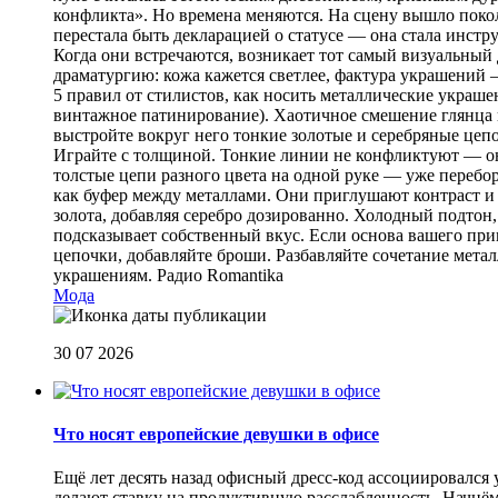
конфликта». Но времена меняются. На сцену вышло покол
перестала быть декларацией о статусе — она стала инст
Когда они встречаются, возникает тот самый визуальный д
драматургию: кожа кажется светлее, фактура украшений
5 правил от стилистов, как носить металлические украш
винтажное патинирование). Хаотичное смешение глянца и
выстройте вокруг него тонкие золотые и серебряные цепоч
Играйте с толщиной. Тонкие линии не конфликтуют — они
толстые цепи разного цвета на одной руке — уже перебо
как буфер между металлами. Они приглушают контраст и 
золота, добавляя серебро дозированно. Холодный подтон, 
подсказывает собственный вкус. Если основа вашего прив
цепочки, добавляйте броши. Разбавляйте сочетание мет
украшениям.
Радио Romantika
Мода
30 07 2026
Что носят европейские девушки в офисе
Ещё лет десять назад офисный дресс-код ассоциировался
делают ставку на продуктивную расслабленность. Начнём