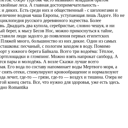
хвойные леса. А главная достопримечательность -
к и диких. Есть среди них и общественный - с шезлонгами и
о величине водная чаша Европы, уступающая лишь Ладоге. Но не
циклопедия русского деревянного зодчества. Более
. Двадцать два купола, серебристые, словно чешуя, и ни
ый берег, к мысу Бесов Нос, можно прикоснуться к тайне,
оставили люди задолго до появления первых египетских
 Пляжей много, большинство из них дикие. Один из самых
сташкова: песчаный, с пологим заходом в воду. Помимо
орт у южного берега Байкала. Всего три водоёма: Тёплое,
спортплощадки и глэмпинг. Можно взять напрокат сапборд. А
тся пары и молодёжь. А возле Сказки лучше всего
ая. Его вода по составу напоминает воды Мертвого моря, а
ют снять отеки, стимулируют кровообращение и нормализуют
ода лечит, где-то — грязи, где-то — воздух и тишина. Озера не
ой конец света. Все, что нужно для здоровья, уже есть здесь.
дио Romantika