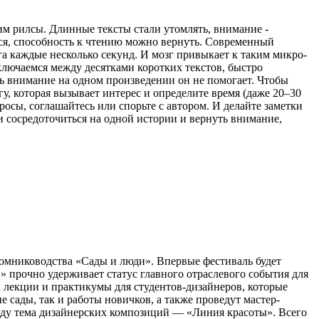
рим рилсы. Длинные тексты стали утомлять, внимание -
ться, способность к чтению можно вернуть. Современный
а каждые несколько секунд. И мозг привыкает к таким микро-
ключаемся между десятками коротких текстов, быстро
ь внимание на одном произведении он не помогает. Чтобы
гу, которая вызывает интерес и определите время (даже 20–30
просы, соглашайтесь или спорьте с автором. И делайте заметки
ти сосредоточиться на одной истории и вернуть внимание,
томниководства «Сады и люди». Впервые фестиваль будет
 прочно удерживает статус главного отраслевого события для
 лекции и практикумы для студентов-дизайнеров, которые
сады, так и работы новичков, а также проведут мастер-
оду тема дизайнерских композиций — «Линия красоты». Всего