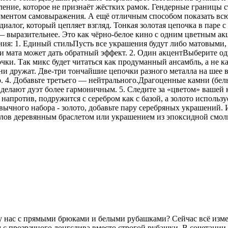
ение, которое не признаёт жёстких рамок. Гендерные границы 
рументом самовыражения. А ещё отличным способом показать всю
иалог, который цепляет взгляд. Тонкая золотая цепочка в паре 
 — выразительнее. Это как чёрно-белое кино с одним цветным 
ения: 1. Единый стильПусть все украшения будут либо матовыми,
 мата может дать обратный эффект. 2. Один акцентВыберите одн
ки. Так микс будет читаться как продуманный ансамбль, а не ка
 дружат. Две-три тончайшие цепочки разного металла на шее в
р. 4. Добавьте третьего — нейтрального.Драгоценные камни (бе
делают дуэт более гармоничным. 5. Следите за «цветом» вашей
напротив, подружится с серебром как с базой, а золото использу
ычного набора - золото, добавьте пару серебряных украшений. И
аллов деревянным браслетом или украшением из эпоксидной смо
 у нас с прямыми брюками и белыми рубашками? Сейчас всё изм
 с прозрачного лонгслива вместо строгой рубашки. В сочетани