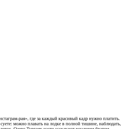
нстаграм-рая», где за каждый красивый кадр нужно платить.
 суете: можно плавать на лодке в полной тишине, наблюдать,
таблеток. Озеро Тургояк часто называют младшим братом