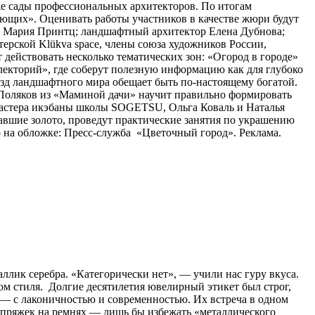
кже сады профессиональных архитекторов. По итогам
ющих». Оценивать работы участников в качестве жюри будут
а Мария Принтц; ландшафтный архитектор Елена Дубнова;
рской Klükva space, члены союза художников России,
действовать несколько тематических зон: «Огород в городе»
лекторий», где соберут полезную информацию как для глубоко
ёзд ландшафтного мира обещает быть по-настоящему богатой.
с Поляков из «Маминой дачи» научит правильно формировать
Мастера икэбаны школы SOGETSU, Ольга Коваль и Наталья
авшие золото, проведут практические занятия по украшению
 на обложке: Пресс-служба «Цветочный город». Реклама.
аллик серебра. «Категорически нет», — учили нас гуру вкуса.
ом стиля. Долгие десятилетия ювелирный этикет был строг,
о) — с лаконичностью и современностью. Их встреча в одном
и пряжек на ремнях — лишь бы избежать «металлического