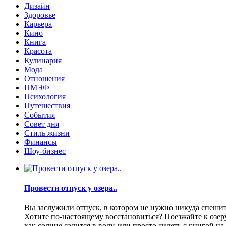
Дизайн
Здоровье
Карьера
Кино
Книга
Красота
Кулинария
Мода
Отношения
ПМЭФ
Психология
Путешествия
События
Совет дня
Стиль жизни
Финансы
Шоу-бизнес
Провести отпуск у озера..
Вы заслужили отпуск, в котором не нужно никуда спешить
Хотите по-настоящему восстановиться? Поезжайте к озеру.
как солнце садится в воду, или просто сидеть с книгой н