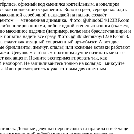
стёрлись, офисный код сменился коктейльным, а ювелирка
 свою коллекцию украшений. Золото греет, серебро холодит.
с массивной серебряной накладкой на пальце создаёт
акцентом — мгновенная динамика. Фото: @shinobi34/123RF.com
 либо полированными, либо с одной степенью износа (скажем,
о массивное изделие (например, колье или браслет-панцирь) и
к попытка надеть всё сразу. Фото: @utkudemirsoy/123RF.com 3.
ыглядят как изящный современный арт-объект. А вот две
лые бриллианты, жемчуг, опалы) или кожаные вставки работают
 кожи. Девушкам с тёплым подтоном лучше начинать микст с
ет как акцент. Начните экспериментировать так, как
 наоборот. Не зацикливайтесь только на кольцах - миксуйте
лы. Или присмотритесь к уже готовым двухцветным
енилось. Деловые девушки переписали эти правила и всё чаще
и с асимметричной юбкой миди он выглядит интереснее