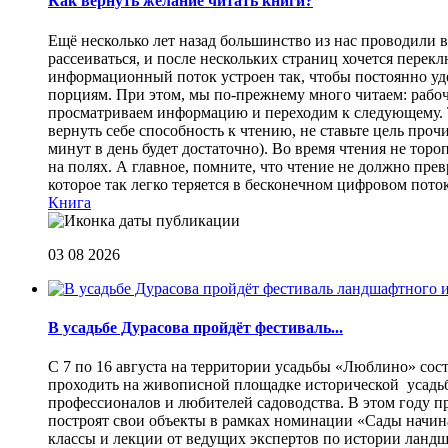
Как вернуть желание читать книги?
Eщё несколько лет назад большинство из нас проводили в
рассеиваться, и после нескольких страниц хочется перек
информационный поток устроен так, чтобы постоянно уде
порциям. При этом, мы по-прежнему много читаем: рабоч
просматриваем информацию и переходим к следующему. Т
вернуть себе способность к чтению, не ставьте цель проч
минут в день будет достаточно). Во время чтения не торо
на полях. А главное, помните, что чтение не должно пре
которое так легко теряется в бесконечном цифровом пот
Книга
03 08 2026
В усадьбе Дурасова пройдёт фестиваль...
С 7 по 16 августа на территории усадьбы «Люблино» сос
проходить на живописной площадке исторической усадьбы
профессионалов и любителей садоводства. В этом году п
построят свои объекты в рамках номинации «Сады начина
классы и лекции от ведущих экспертов по истории ланд