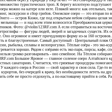
х множество туристических троп. К берегу вплотную подступают 
зера можно на катере или яхте. Пляжей много: как отельных, та
рфинг, экскурсии и сбор грибов. Онежское озеро — это вторая п
 Онего — остров Кижи, где под открытым небом собрана целая эн
 мельницы — и над всем этим возносится Преображенская церковь
тников. Фото: @violin/123RF.com А если отправиться на восточн
ы петроглифы — фигуры людей, зверей и загадочных существ. Их 
. Оно огромное и имеет причудливую форму из-за 160 островов.
сть и благоустроенные. Самый доступный - Центральный пляж О
ии, рыбалка, сплавы и велопрогулки. Тёплые озёра - это эко-кур
ревается хорошо. Рядом с озёрами есть эко-парк, пирсы, кафе, 
нельзя громко разговаривать - оно семейное. На Тёплом собираю
23RF.com Большое Яровое — главное соленое озеро Алтайского кр
местных санаториях. Считается, что грязевые процедуры помога
У каждого озера в России — свой характер и своя сила. Где-то в
курортов, без очередей к врачу, без необходимости лететь на друг
ить себе не просто отдохнуть, а по-настоящему прийти в себя.
Ра