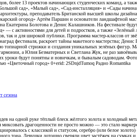
адов, более 13 проектов начинающих студенческих команд, а та
ольшой сад», «Малый сад», «Сад-инсталляция» и «Сады начина
 архитектуры, преподаватель Британской высшей школы дизайн
арский огород» Артём Паршин и основатели ландшафтной масте
 Екатерина Болотова и Денис Калашников. На фестивале будут 
д» — с активностями для детей и подростков, а также «Зелёный 
, так и для широкой публики. Программа мастер-классов от зв
наград фестиваля, раскроет тайны макетного мастерства; Дени
ию топиарной стрижки и создания уникальных зелёных фигур. 
гармонии, а Юлия Безматерных и Светлана Жук, не раз завоёвыв
 уроки будут понятны и новичкам, и бывалым садоводам. Фото
тью «Цветочный город» 0+erid: 2SDnjdTumoq
Радио Romantika
видев на одной руке тёплый блеск жёлтого золота и холодный мет
я миксовать драгоценности не просто можно — это стало маркер
оциировалось с классикой и статусом, серебро (или белое золот
рного тона. Девушки дотошно сверяли цвет застёжек на сумках 