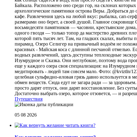
Байкала. Расположено оно среди гор, на склонах которы
археологические памятники острова Веры. Добраться до о
кафе. Развлечения здесь на любой вкус: рыбалка, сап-се
размерами оно берет, а своей душой. Главное сокровище
восьмидесяти памятников — часовни, крестьянские дома,
одного гвоздя — только топор да мастерство древних пло
которой пять тысяч лет. Там, на гладких скалах, выбит
пирамид. Озеро Селигер на привычный водоём не похоже
красивых - Майская коса с длинной песчаной отмелью. Е
водных развлечений, здесь доступны теплоходные экскурс
Изумрудное и Сказка. Они неглубокие, поэтому вода прог
еще у каждого озера своя специализация: на Изумрудном 
медитировать - людей там совсем мало. Фото: @kviztln/1
целебная сульфидно-иловая грязь давно используется в 
обмен веществ. Сюда едут не загара ради — за здоровьем. 
просто дарят отпуск, они дарят восстановление. Без суеты 
Достаточно выбрать озеро, которое отзовется, — и разреш
Путешествия
05 08 2026