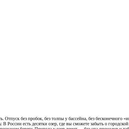
. Отпуск без пробок, без толпы у бассейна, без бесконечного «и
 В России есть десятки озер, где вы сможете забыть о городской
а песчаном берегу. Природа у озер лечит — без спа-процедур и 