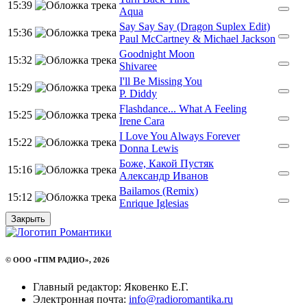
15:39
Aqua
Say Say Say (Dragon Suplex Edit)
15:36
Paul McCartney & Michael Jackson
Goodnight Moon
15:32
Shivaree
I'll Be Missing You
15:29
P. Diddy
Flashdance... What A Feeling
15:25
Irene Cara
I Love You Always Forever
15:22
Donna Lewis
Боже, Какой Пустяк
15:16
Александр Иванов
Bailamos (Remix)
15:12
Enrique Iglesias
Закрыть
© ООО «ГПМ РАДИО», 2026
Главный редактор: Яковенко Е.Г.
Электронная почта:
info@radioromantika.ru