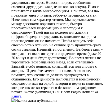
удерживать интерес. Новости, видео, сообщения
сменяют друг друга каждые несколько секунд. И мозг
привыкает к таким микро-порциям. При этом, мы по-
прежнему много читаем: рабочую переписку, статьи.
Изменился сам характер чтения. Мы переключаемся
между десятками коротких текстов, быстро
просматриваем информацию и переходим к
следующему. Такой навык полезен для жизни в
цифровой среде, но удерживать внимание на одном
произведении он не помогает. Чтобы вернуть себе
способность к чтению, не ставьте цель прочитать сразу
сотни страниц. Начинайте постепенно. Выберите книгу,
которая вызывает интерес и определите время (даже 20–
30 минут в день будет достаточно). Во время чтения не
торопитесь, возвращайтесь назад, если отвлеклись.
Задавайте себе вопросы, соглашайтесь или спорьте с
автором. И делайте заметки на полях. А главное,
помните, что чтение не должно превращаться в
обязанность. Его ценность заключается в возможности
сосредоточиться на одной истории и вернуть внимание,
которое так легко теряется в бесконечном цифровом
потоке. Фото: @dmitryag/123RF.com
Радио Romantika
Книга