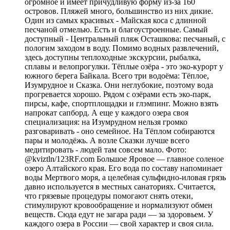
огромное и имеет причудливую форму из-за 160
островов. Пляжей много, большинство из них дикие.
Один из самых красивых - Майская коса с длинной
песчаной отмелью. Есть и благоустроенные. Самый
доступный - Центральный пляж Осташкова: песчаный, с
пологим заходом в воду. Помимо водных развлечений,
здесь доступны теплоходные экскурсии, рыбалка,
сплавы и велопрогулки. Тёплые озёра - это эко-курорт у
южного берега Байкала. Всего три водоёма: Тёплое,
Изумрудное и Сказка. Они неглубокие, поэтому вода
прогревается хорошо. Рядом с озёрами есть эко-парк,
пирсы, кафе, спортплощадки и глэмпинг. Можно взять
напрокат сапборд. А еще у каждого озера своя
специализация: на Изумрудном нельзя громко
разговаривать - оно семейное. На Тёплом собираются
пары и молодёжь. А возле Сказки лучше всего
медитировать - людей там совсем мало. Фото:
@kviztln/123RF.com Большое Яровое — главное соленое
озеро Алтайского края. Его вода по составу напоминает
воды Мертвого моря, а целебная сульфидно-иловая грязь
давно используется в местных санаториях. Считается,
что грязевые процедуры помогают снять отеки,
стимулируют кровообращение и нормализуют обмен
веществ. Сюда едут не загара ради — за здоровьем. У
каждого озера в России — свой характер и своя сила.