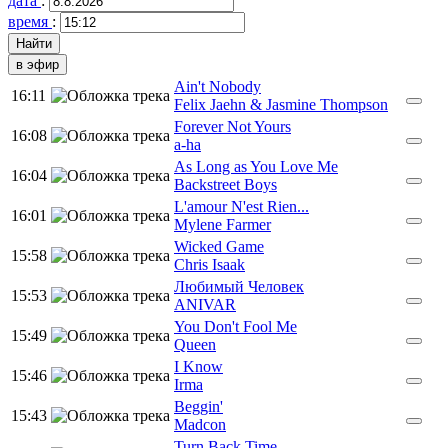
дата
:
время
:
в эфир
Ain't Nobody
16:11
Felix Jaehn & Jasmine Thompson
Forever Not Yours
16:08
a-ha
As Long as You Love Me
16:04
Backstreet Boys
L'amour N'est Rien...
16:01
Mylene Farmer
Wicked Game
15:58
Chris Isaak
Любимый Человек
15:53
ANIVAR
You Don't Fool Me
15:49
Queen
I Know
15:46
Irma
Beggin'
15:43
Madcon
Turn Back Time