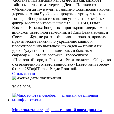
удостаивались высших наград фестиваля, раскроет
тайны макетного мастерства; Денис Поляков из
«Маминой дачи» научит правильно формировать кроны
деревьев; Анна Чурбанова продемонстрирует магию
топиарной стрижки и создания уникальных зелёных
фигур. Мастера икэбаны школы SOGETSU, Ольга
Коваль и Наталья Богданова, приоткроют дверь в мир
японской цветочной гармонии, а Юлия Безматерных и
Светлана Жук, не раз завоёвывавшие золото, проведут
практические занятия по украшению кашпо и
проектированию выставочных садов — причём их
уроки будут понятны и новичкам, и бывалым
садоводам. Фото на обложке: Пресс-служба
«Цветочный город». Реклама. Рекламодатель: Общество
с ограниченной ответственностью «Цветочный город»
0+erid: 2SDnjdTumoq
Радио Romantika
Стиль жизни
30 07 2026
Микс золота и серебра — главный ювелирный...