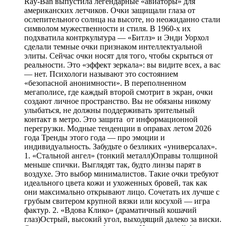
Ray-Ban выпустила легендарные «авиаторы» для
американских летчиков. Очки защищали глаза от
ослепительного солнца на высоте, но неожиданно стали
символом мужественности и стиля. В 1960-х их
подхватила контркультура — «Битлз» и Энди Уорхол
сделали темные очки признаком интеллектуальной
элиты. Сейчас очки носят для того, чтобы скрыться от
реальности. Это «эффект зеркала»: вы видите всех, а вас
— нет. Психологи называют это состоянием
«безопасной анонимности». В переполненном
мегаполисе, где каждый второй смотрит в экран, очки
создают личное пространство. Вы не обязаны никому
улыбаться, не должны поддерживать зрительный
контакт в метро. Это защита от информационной
перегрузки. Модные тенденции в оправах летом 2026
года Тренды этого года — про эмоции и
индивидуальность. Забудьте о безликих «универсалах».
1. «Стальной ангел» (тонкий металл)Оправы толщиной
меньше спички. Выглядят так, будто линзы парят в
воздухе. Это выбор минималистов. Такие очки требуют
идеального цвета кожи и ухоженных бровей, так как
они максимально открывают лицо. Сочетать их лучше с
грубым свитером крупной вязки или косухой — игра
фактур. 2. «Вдова Клико» (драматичный кошачий
глаз)Острый, высокий угол, выходящий далеко за виски.