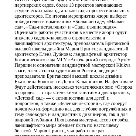
партнерских садов, более 13 проектов начинающих
студенческих команд, а также сады профессиональных
архитекторов. По итогам мероприятия жюри выберет
победителей в номинациях «Большой сад», «Малый
сад», «Сад-инсталляция» и «Сады начинающих».
Оценивать работы участников в качестве жюри будут
инженер садово-паркового строительства и
ландшафтной архитектуры, преподаватель Британской
высшей школы дизайна Мария Принтц; ландшафтный
архитектор Елена Дубнова; ландшафтный архитектор
Ботанического сада МГУ «Аптекарский огород» Артём
Паршин и основатели ландшафтной мастерской Klükva
space, члены союза художников России, ведущие
преподаватели Британской высшей школы дизайна
Екатерина Болотова и Денис Калашников. На фестивале
будут действовать несколько тематических зон: «Огород
в городе» — с практическими занятиями для взрослых,
«Детский сад» — с активностями для детей и
подростков, а также «Зелёный лекторий», где соберут
полезную информацию как для глубоко погружённых в
тему садоводов и ландшафтных дизайнеров, так и для
широкой публики. Программа мастер-классов от звёзд
ландшафтного мира обещает быть по-настоящему
богатой. Мария Принтц, чьи работы не раз