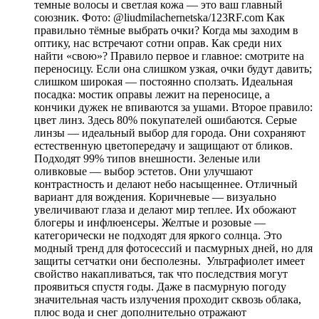
темные волосы и светлая кожа — это ваш главный
союзник. Фото: @liudmilachernetska/123RF.com Как
правильно тёмные выбрать очки? Когда мы заходим в
оптику, нас встречают сотни оправ. Как среди них
найти «свою»? Правило первое и главное: смотрите на
переносицу. Если она слишком узкая, очки будут давить;
слишком широкая — постоянно сползать. Идеальная
посадка: мостик оправы лежит на переносице, а
кончики дужек не впиваются за ушами. Второе правило:
цвет линз. Здесь 80% покупателей ошибаются. Серые
линзы — идеальный выбор для города. Они сохраняют
естественную цветопередачу и защищают от бликов.
Подходят 99% типов внешности. Зеленые или
оливковые — выбор эстетов. Они улучшают
контрастность и делают небо насыщеннее. Отличный
вариант для вождения. Коричневые — визуально
увеличивают глаза и делают мир теплее. Их обожают
блогеры и инфлюенсеры. Желтые и розовые —
категорически не подходят для яркого солнца. Это
модный тренд для фотосессий и пасмурных дней, но для
защиты сетчатки они бесполезны. Ультрафиолет имеет
свойство накапливаться, так что последствия могут
проявиться спустя годы. Даже в пасмурную погоду
значительная часть излучения проходит сквозь облака,
плюс вода и снег дополнительно отражают