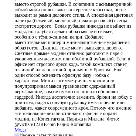
вместо строгой рубашки. В сочетании с асимметричной
юбкой миди он выглядит интереснее классики, но не
выходит за рамки делового стиля. А спокойная цветовая
палитра (бежевый, молочный, нежно-розовый) всегда
смотрится дорого. Белая рубашка никогда не выйдет из
моды, но голубая сделает образ мягче и свежее,
особенно с тёмно-синими капри. Добавьте
вместительный шопер и минималистичные украшения -
образ готов. Джинсы тоже могут выглядеть дорого.
Светлые прямые модели отлично работают в паре с
укороченным жакетом или объёмной рубашкой. Если в
офисе нет строгого дресс-кода, такой комплект станет
отличной альтернативой привычным брюкам. Ещё
один способ освежить офисную базу - юбка с
характером. Мини с асимметричным кроем или
полупрозрачная макси уравновесят сдержанный
верх.Главное, вам не нужно полностью обновлять
гардероб. Иногда достаточно заменить брюки на юбку с
принтом, надеть голубую рубашку вместо белой или
добавить жакет современного кроя. Потому что именно
эти небольшие детали отличают офисные образы
модниц из Копенгагена, Парижа и Милана. Фото:
@vichzh/123RF.com
Радио Romantika
Мода