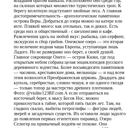
младшим братом Байкала. Расположено оно среди гор,
на склонах которых множество туристических троп. К
берегу вплотную подступают хвойные леса. А главная
достопримечательность - археологические памятники
острова Веры. Добраться до озера можно на катере или
яхте. Пляжей много: как отельных, так и диких. Есть
среди них и общественный - с шезлонгами и кафе.
Развлечения здесь на любой вкус: рыбалка, сап-серфинг,
экскурсии и сбор грибов. Онежское озеро — это вторая
по величине водная чаша Европы, уступающая лишь
Ладоге. Но не размерами оно берет, а своей душой.
Главное сокровище Онего — остров Кижи, где под
открытым небом собрана целая энциклопедия русского
деревянного зодчества. Более восьмидесяти памятников
— часовни, крестьянские дома, мельницы — и над всем
этим возносится Преображенская церковь. Двадцать два
купола, серебристые, словно чешуя, и ни одного гвоздя
— только топор да мастерство древних плотников.
Фото: @violin/123RF.com А если отправиться на
восточный берег, к мысу Бесов Нос, можно
прикоснуться к тайне, которой пять тысяч лет. Там, на
гладких скалах, выбиты петроглифы — фигуры людей,
зверей и загадочных существ. Их оставили люди задолго
до появления первых египетских пирамид. Озеро
Селигер на привычный водоём не похоже. Оно