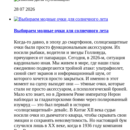
28 07 2026
Выбираем модные очки для солнечного лета
Когда-то давно, в эпоху до смартфонов, солнцезащитные
очки были просто функциональным аксессуаром. Их
носили рыбаки, водители и звезды Голливуда,
прячущиеся от папарацци. Сегодня, в 2026-м, ситуация
кардинально иная. Мы живем в мире, где наши глаза
ежедневно подвергаются тройной атаке: ультрафиолет,
синий свет экранов и информационный шум, от
которого хочется просто закрыться. И именно в этот
момент на сцену выходят они — тёмные очки, которые
стали не просто аксессуаром, а психологической броней.
Мало кто знает, но в Древнем Риме император Нерон
наблюдал за гладиаторскими боями через полированный
изумруд — это был первый в истории
«солнцезащитный» девайс. В Китае XII века судьи
носили очки из дымчатого кварца, чтобы скрывать свои
эмоции и сохранять невозмутимость. Но настоящий бум
случился лишь в XX веке, когда в 1936 году компания