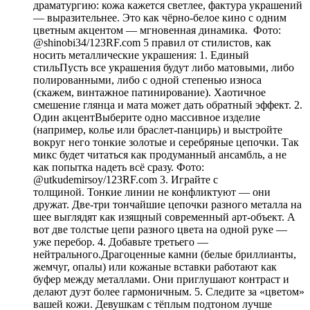
драматургию: кожа кажется светлее, фактура украшений
— выразительнее. Это как чёрно-белое кино с одним
цветным акцентом — мгновенная динамика. Фото:
@shinobi34/123RF.com 5 правил от стилистов, как
носить металлические украшения: 1. Единый
стильПусть все украшения будут либо матовыми, либо
полированными, либо с одной степенью износа
(скажем, винтажное патинирование). Хаотичное
смешение глянца и мата может дать обратный эффект. 2.
Один акцентВыберите одно массивное изделие
(например, колье или браслет-панцирь) и выстройте
вокруг него тонкие золотые и серебряные цепочки. Так
микс будет читаться как продуманный ансамбль, а не
как попытка надеть всё сразу. Фото:
@utkudemirsoy/123RF.com 3. Играйте с
толщиной. Тонкие линии не конфликтуют — они
дружат. Две-три тончайшие цепочки разного металла на
шее выглядят как изящный современный арт-объект. А
вот две толстые цепи разного цвета на одной руке —
уже перебор. 4. Добавьте третьего —
нейтрального.Драгоценные камни (белые бриллианты,
жемчуг, опалы) или кожаные вставки работают как
буфер между металлами. Они приглушают контраст и
делают дуэт более гармоничным. 5. Следите за «цветом»
вашей кожи. Девушкам с тёплым подтоном лучше