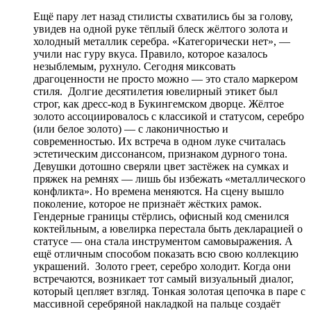
Ещё пару лет назад стилисты схватились бы за голову,
увидев на одной руке тёплый блеск жёлтого золота и
холодный металлик серебра. «Категорически нет», —
учили нас гуру вкуса. Правило, которое казалось
незыблемым, рухнуло. Сегодня миксовать
драгоценности не просто можно — это стало маркером
стиля. Долгие десятилетия ювелирный этикет был
строг, как дресс-код в Букингемском дворце. Жёлтое
золото ассоциировалось с классикой и статусом, серебро
(или белое золото) — с лаконичностью и
современностью. Их встреча в одном луке считалась
эстетическим диссонансом, признаком дурного тона.
Девушки дотошно сверяли цвет застёжек на сумках и
пряжек на ремнях — лишь бы избежать «металлического
конфликта». Но времена меняются. На сцену вышло
поколение, которое не признаёт жёстких рамок.
Гендерные границы стёрлись, офисный код сменился
коктейльным, а ювелирка перестала быть декларацией о
статусе — она стала инструментом самовыражения. А
ещё отличным способом показать всю свою коллекцию
украшений. Золото греет, серебро холодит. Когда они
встречаются, возникает тот самый визуальный диалог,
который цепляет взгляд. Тонкая золотая цепочка в паре с
массивной серебряной накладкой на пальце создаёт