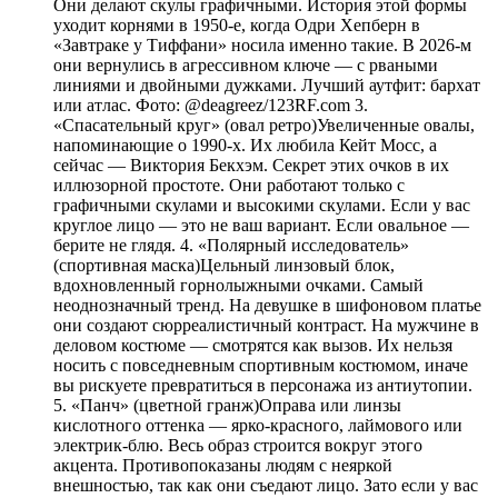
Они делают скулы графичными. История этой формы
уходит корнями в 1950-е, когда Одри Хепберн в
«Завтраке у Тиффани» носила именно такие. В 2026-м
они вернулись в агрессивном ключе — с рваными
линиями и двойными дужками. Лучший аутфит: бархат
или атлас. Фото: @deagreez/123RF.com 3.
«Спасательный круг» (овал ретро)Увеличенные овалы,
напоминающие о 1990-х. Их любила Кейт Мосс, а
сейчас — Виктория Бекхэм. Секрет этих очков в их
иллюзорной простоте. Они работают только с
графичными скулами и высокими скулами. Если у вас
круглое лицо — это не ваш вариант. Если овальное —
берите не глядя. 4. «Полярный исследователь»
(спортивная маска)Цельный линзовый блок,
вдохновленный горнолыжными очками. Самый
неоднозначный тренд. На девушке в шифоновом платье
они создают сюрреалистичный контраст. На мужчине в
деловом костюме — смотрятся как вызов. Их нельзя
носить с повседневным спортивным костюмом, иначе
вы рискуете превратиться в персонажа из антиутопии.
5. «Панч» (цветной гранж)Оправа или линзы
кислотного оттенка — ярко-красного, лаймового или
электрик-блю. Весь образ строится вокруг этого
акцента. Противопоказаны людям с неяркой
внешностью, так как они съедают лицо. Зато если у вас