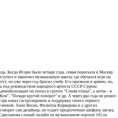
да. Когда Игорю было четыре года, семья переехала в Москву.
оступил и закончил музыкальную школу, где обучался игре на
т, но уже через год бросил учебу. Его призвали в армию, но,
га под руководством народного артиста СССР Сурена
демобилизации он попал в группу “Синяя птица”, а затем – в
Кум”, “Позади крутой поворот” и др. А через два года он решил
горь начал гастролировать в поддержку своего первого
угачевой, Анне Вески, Филиппа Киркорова и у других
говорит сам дизайнер, он отдает предпочтение шифону, шелку,
 Саруханова слушай онлайн на музыкальном портале 101.ru.