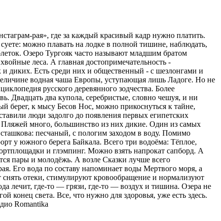
нстаграм-рая», где за каждый красивый кадр нужно платить.
 суете: можно плавать на лодке в полной тишине, наблюдать,
таблеток. Озеро Тургояк часто называют младшим братом
хвойные леса. А главная достопримечательность -
к и диких. Есть среди них и общественный - с шезлонгами и
о величине водная чаша Европы, уступающая лишь Ладоге. Но не
циклопедия русского деревянного зодчества. Более
. Двадцать два купола, серебристые, словно чешуя, и ни
ый берег, к мысу Бесов Нос, можно прикоснуться к тайне,
оставили люди задолго до появления первых египетских
 Пляжей много, большинство из них дикие. Один из самых
сташкова: песчаный, с пологим заходом в воду. Помимо
орт у южного берега Байкала. Всего три водоёма: Тёплое,
спортплощадки и глэмпинг. Можно взять напрокат сапборд. А
тся пары и молодёжь. А возле Сказки лучше всего
ая. Его вода по составу напоминает воды Мертвого моря, а
ют снять отеки, стимулируют кровообращение и нормализуют
ода лечит, где-то — грязи, где-то — воздух и тишина. Озера не
ой конец света. Все, что нужно для здоровья, уже есть здесь.
дио Romantika