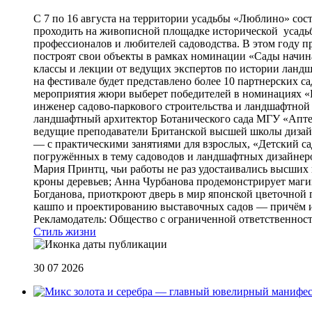
С 7 по 16 августа на территории усадьбы «Люблино» сос
проходить на живописной площадке исторической усадьбы
профессионалов и любителей садоводства. В этом году п
построят свои объекты в рамках номинации «Сады начина
классы и лекции от ведущих экспертов по истории ланд
на фестивале будет представлено более 10 партнерских с
мероприятия жюри выберет победителей в номинациях «Б
инженер садово-паркового строительства и ландшафтной
ландшафтный архитектор Ботанического сада МГУ «Аптек
ведущие преподаватели Британской высшей школы дизайна
— с практическими занятиями для взрослых, «Детский са
погружённых в тему садоводов и ландшафтных дизайнеров
Мария Принтц, чьи работы не раз удостаивались высших 
кроны деревьев; Анна Чурбанова продемонстрирует маг
Богданова, приоткроют дверь в мир японской цветочной 
кашпо и проектированию выставочных садов — причём их
Рекламодатель: Общество с ограниченной ответственнос
Стиль жизни
30 07 2026