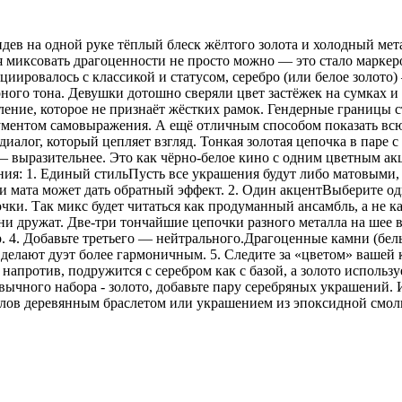
видев на одной руке тёплый блеск жёлтого золота и холодный мет
я миксовать драгоценности не просто можно — это стало маркер
оциировалось с классикой и статусом, серебро (или белое золот
рного тона. Девушки дотошно сверяли цвет застёжек на сумках 
ение, которое не признаёт жёстких рамок. Гендерные границы 
рументом самовыражения. А ещё отличным способом показать всю
иалог, который цепляет взгляд. Тонкая золотая цепочка в паре 
 — выразительнее. Это как чёрно-белое кино с одним цветным 
ения: 1. Единый стильПусть все украшения будут либо матовыми,
 мата может дать обратный эффект. 2. Один акцентВыберите одн
ки. Так микс будет читаться как продуманный ансамбль, а не ка
 дружат. Две-три тончайшие цепочки разного металла на шее в
р. 4. Добавьте третьего — нейтрального.Драгоценные камни (бе
делают дуэт более гармоничным. 5. Следите за «цветом» вашей
напротив, подружится с серебром как с базой, а золото использу
ычного набора - золото, добавьте пару серебряных украшений. И
аллов деревянным браслетом или украшением из эпоксидной смо