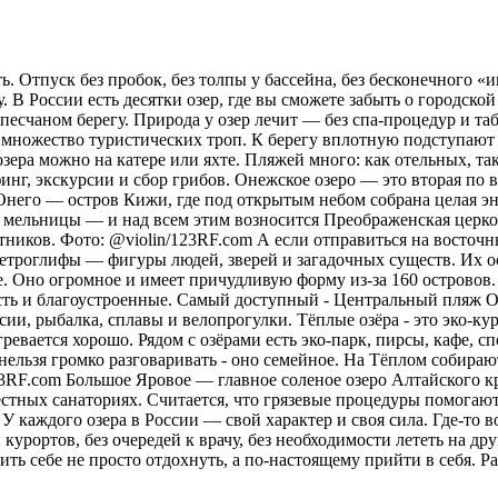
. Отпуск без пробок, без толпы у бассейна, без бесконечного «и
 В России есть десятки озер, где вы сможете забыть о городской
а песчаном берегу. Природа у озер лечит — без спа-процедур и 
х множество туристических троп. К берегу вплотную подступают 
зера можно на катере или яхте. Пляжей много: как отельных, та
рфинг, экскурсии и сбор грибов. Онежское озеро — это вторая п
 Онего — остров Кижи, где под открытым небом собрана целая эн
 мельницы — и над всем этим возносится Преображенская церковь
тников. Фото: @violin/123RF.com А если отправиться на восточн
ы петроглифы — фигуры людей, зверей и загадочных существ. Их 
. Оно огромное и имеет причудливую форму из-за 160 островов.
сть и благоустроенные. Самый доступный - Центральный пляж О
ии, рыбалка, сплавы и велопрогулки. Тёплые озёра - это эко-кур
ревается хорошо. Рядом с озёрами есть эко-парк, пирсы, кафе, 
нельзя громко разговаривать - оно семейное. На Тёплом собираю
23RF.com Большое Яровое — главное соленое озеро Алтайского кр
местных санаториях. Считается, что грязевые процедуры помога
У каждого озера в России — свой характер и своя сила. Где-то в
курортов, без очередей к врачу, без необходимости лететь на друг
ить себе не просто отдохнуть, а по-настоящему прийти в себя.
Ра