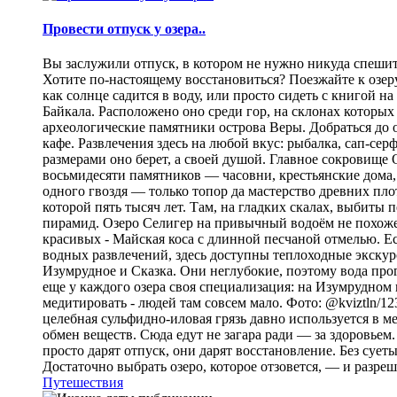
Провести отпуск у озера..
Вы заслужили отпуск, в котором не нужно никуда спешить
Хотите по-настоящему восстановиться? Поезжайте к озеру.
как солнце садится в воду, или просто сидеть с книгой н
Байкала. Расположено оно среди гор, на склонах которы
археологические памятники острова Веры. Добраться до о
кафе. Развлечения здесь на любой вкус: рыбалка, сап-се
размерами оно берет, а своей душой. Главное сокровище
восьмидесяти памятников — часовни, крестьянские дома,
одного гвоздя — только топор да мастерство древних пло
которой пять тысяч лет. Там, на гладких скалах, выбит
пирамид. Озеро Селигер на привычный водоём не похоже
красивых - Майская коса с длинной песчаной отмелью. Е
водных развлечений, здесь доступны теплоходные экскурс
Изумрудное и Сказка. Они неглубокие, поэтому вода прог
еще у каждого озера своя специализация: на Изумрудном 
медитировать - людей там совсем мало. Фото: @kviztln/1
целебная сульфидно-иловая грязь давно используется в 
обмен веществ. Сюда едут не загара ради — за здоровьем. 
просто дарят отпуск, они дарят восстановление. Без суеты 
Достаточно выбрать озеро, которое отзовется, — и разреш
Путешествия