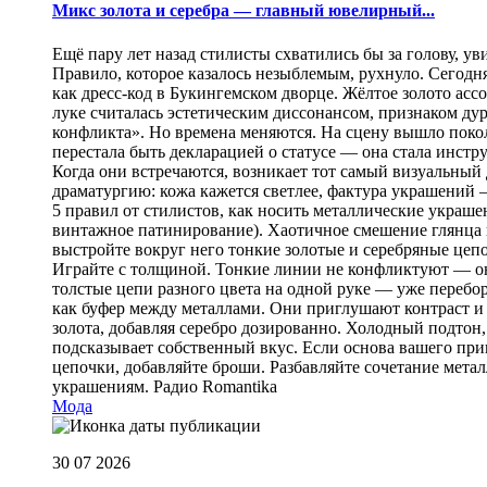
Микс золота и серебра — главный ювелирный...
Ещё пару лет назад стилисты схватились бы за голову, у
Правило, которое казалось незыблемым, рухнуло. Сегодн
как дресс-код в Букингемском дворце. Жёлтое золото асс
луке считалась эстетическим диссонансом, признаком ду
конфликта». Но времена меняются. На сцену вышло покол
перестала быть декларацией о статусе — она стала инст
Когда они встречаются, возникает тот самый визуальный д
драматургию: кожа кажется светлее, фактура украшений
5 правил от стилистов, как носить металлические украш
винтажное патинирование). Хаотичное смешение глянца и
выстройте вокруг него тонкие золотые и серебряные цепоч
Играйте с толщиной. Тонкие линии не конфликтуют — они
толстые цепи разного цвета на одной руке — уже перебо
как буфер между металлами. Они приглушают контраст и 
золота, добавляя серебро дозированно. Холодный подтон, 
подсказывает собственный вкус. Если основа вашего прив
цепочки, добавляйте броши. Разбавляйте сочетание мет
украшениям.
Радио Romantika
Мода
30 07 2026