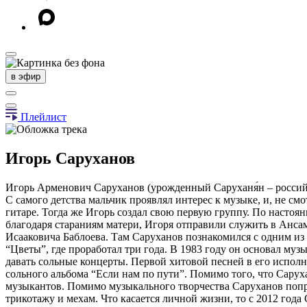
в эфир
Плейлист
Игорь Саруханов
Игорь Арменович Саруханов (урожденный Саруханя́н – российск
C самого детства мальчик проявлял интерес к музыке, и, не см
гитаре. Тогда же Игорь создал свою первую группу. По настоян
благодаря стараниям матери, Игоря отправили служить в Анса
Исааковича Баблоева. Там Саруханов познакомился с одним из 
“Цветы”, где проработал три года. В 1983 году он основал муз
давать сольные концерты. Первой хитовой песней в его исполн
сольного альбома “Если нам по пути”. Помимо того, что Сару
музыкантов. Помимо музыкального творчества Саруханов попро
трикотажу и мехам. Что касается личной жизни, то с 2012 год