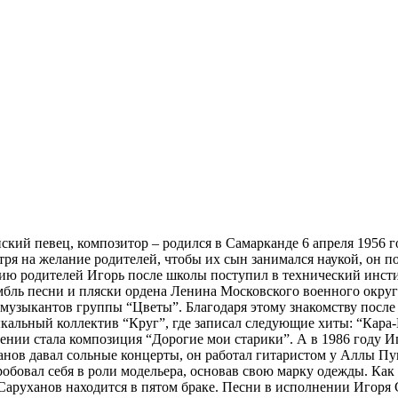
ий певец, композитор – родился в Самарканде 6 апреля 1956 го
отря на желание родителей, чтобы их сын занимался наукой, он п
ию родителей Игорь после школы поступил в технический институ
мбль песни и пляски ордена Ленина Московского военного окру
музыкантов группы “Цветы”. Благодаря этому знакомству после 
ыкальный коллектив “Круг”, где записал следующие хиты: “Кара-
ении стала композиция “Дорогие мои старики”. А в 1986 году И
ханов давал сольные концерты, он работал гитаристом у Аллы П
бовал себя в роли модельера, основав свою марку одежды. Как 
а Саруханов находится в пятом браке. Песни в исполнении Игоря