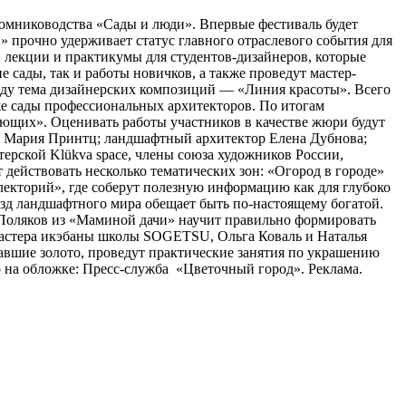
томниководства «Сады и люди». Впервые фестиваль будет
 прочно удерживает статус главного отраслевого события для
 лекции и практикумы для студентов-дизайнеров, которые
сады, так и работы новичков, а также проведут мастер-
оду тема дизайнерских композиций — «Линия красоты». Всего
кже сады профессиональных архитекторов. По итогам
ющих». Оценивать работы участников в качестве жюри будут
а Мария Принтц; ландшафтный архитектор Елена Дубнова;
рской Klükva space, члены союза художников России,
действовать несколько тематических зон: «Огород в городе»
лекторий», где соберут полезную информацию как для глубоко
ёзд ландшафтного мира обещает быть по-настоящему богатой.
с Поляков из «Маминой дачи» научит правильно формировать
Мастера икэбаны школы SOGETSU, Ольга Коваль и Наталья
авшие золото, проведут практические занятия по украшению
 на обложке: Пресс-служба «Цветочный город». Реклама.