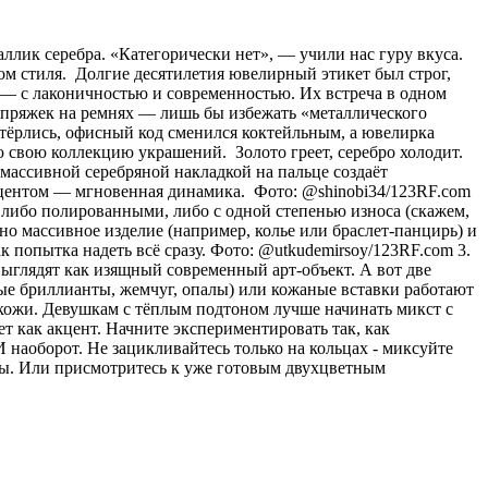
аллик серебра. «Категорически нет», — учили нас гуру вкуса.
ом стиля. Долгие десятилетия ювелирный этикет был строг,
о) — с лаконичностью и современностью. Их встреча в одном
и пряжек на ремнях — лишь бы избежать «металлического
стёрлись, офисный код сменился коктейльным, а ювелирка
 свою коллекцию украшений. Золото греет, серебро холодит.
с массивной серебряной накладкой на пальце создаёт
акцентом — мгновенная динамика. Фото: @shinobi34/123RF.com
 либо полированными, либо с одной степенью износа (скажем,
о массивное изделие (например, колье или браслет-панцирь) и
к попытка надеть всё сразу. Фото: @utkudemirsoy/123RF.com 3.
ыглядят как изящный современный арт-объект. А вот две
лые бриллианты, жемчуг, опалы) или кожаные вставки работают
 кожи. Девушкам с тёплым подтоном лучше начинать микст с
ет как акцент. Начните экспериментировать так, как
 наоборот. Не зацикливайтесь только на кольцах - миксуйте
лы. Или присмотритесь к уже готовым двухцветным