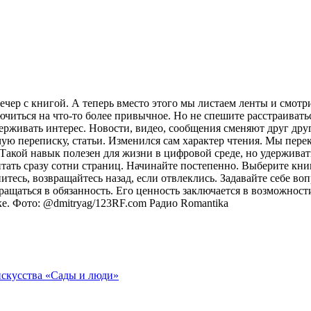
ечер с книгой. А теперь вместо этого мы листаем ленты и смот
лючиться на что-то более привычное. Но не спешите расстраива
рживать интерес. Новости, видео, сообщения сменяют друг друг
ую переписку, статьи. Изменился сам характер чтения. Мы пере
акой навык полезен для жизни в цифровой среде, но удерживат
итать сразу сотни страниц. Начинайте постепенно. Выберите кни
питесь, возвращайтесь назад, если отвлеклись. Задавайте себе во
вращаться в обязанность. Его ценность заключается в возможнос
оке. Фото: @dmitryag/123RF.com
Радио Romantika