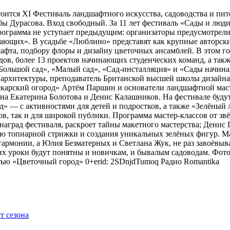
тоится XI Фестиваль ландшафтного искусства, садоводства и пи
 Дурасова. Вход свободный. За 11 лет фестиваль «Сады и люди»
рограмма не уступает предыдущим: организаторы предусмотрели
ющих». В усадьбе «Люблино» представят как крупные авторские 
шафта, подбору флоры и дизайну цветочных ансамблей. В этом г
адов, более 13 проектов начинающих студенческих команд, а та
ольшой сад», «Малый сад», «Сад-инсталляция» и «Сады начина
 архитектуры, преподаватель Британской высшей школы дизайн
арский огород» Артём Паршин и основатели ландшафтной масте
 Екатерина Болотова и Денис Калашников. На фестивале будут 
д» — с активностями для детей и подростков, а также «Зелёный 
, так и для широкой публики. Программа мастер-классов от зв
наград фестиваля, раскроет тайны макетного мастерства; Дени
ию топиарной стрижки и создания уникальных зелёных фигур. 
гармонии, а Юлия Безматерных и Светлана Жук, не раз завоёвыв
 уроки будут понятны и новичкам, и бывалым садоводам. Фото
тью «Цветочный город» 0+erid: 2SDnjdTumoq
Радио Romantika