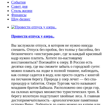
События
Совет дня
Стиль жизни
Финансы
Шоу-бизнес
Провести отпуск у озера..
Вы заслужили отпуск, в котором не нужно никуда
спешить. Отпуск без пробок, без толпы у бассейна, без
бесконечного «инстаграм-рая», где за каждый красивый
кадр нужно платить. Хотите по-настоящему
восстановиться? Поезжайте к озеру. В России есть
десятки озер, где вы сможете забыть о городской суете:
можно плавать на лодке в полной тишине, наблюдать,
как солнце садится в воду, или просто сидеть с книгой
на песчаном берегу. Природа у озер лечит — без спа-
процедур и таблеток. Озеро Тургояк часто называют
младшим братом Байкала. Расположено оно среди гор,
на склонах которых множество туристических троп. К
берегу вплотную подступают хвойные леса. А главная
достопримечательность - археологические памятники
острова Веры. Добраться до озера можно на катере или