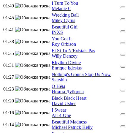
I Turn To You
01:49
Melanie C
Wrecking Ball
01:45
Miley Cyrus
Beautiful Girl
01:41
INXS
You Got It
01:38
Roy Orbison
Et Si Tu N'Existais Pas
01:35
Willy Denzey
Rhythm Divine
01:31
Enrique Iglesias
Nothing's Gonna Stop Us Now
01:27
Starship
О Нём
01:23
Ирина Дубцова
Black Black Heart
01:20
David Usher
I Swear
01:16
All-4-One
Beautiful Madness
01:14
Michael Patrick Kelly