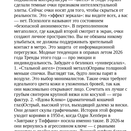
сделали темные очки признаком интеллектуальной
элиты. Сейчас очки носят для того, чтобы скрыться от
реальности. Это «эффект зеркала»: вы видите всех, а вас
— нет. Психологи называют это состоянием
«безопасной анонимности». В переполненном
мегаполисе, где каждый второй смотрит в экран, очки
создают личное пространство. Вы не обязаны никому
улыбаться, не должны поддерживать зрительный
контакт в метро. Это защита от информационной
перегрузки. Модные тенденции в оправах летом 2026
года Тренды этого года — про эмоции и
индивидуальность. Забудьте о безликих «универсалах».
1. «Стальной ангел» (тонкий металл)Оправы толщиной
меньше спички. Выглядят так, будто линзы парят в
воздухе. Это выбор минималистов. Такие очки требуют
идеального цвета кожи и ухоженных бровей, так как
они максимально открывают лицо. Сочетать их лучше с
грубым свитером крупной вязки или косухой — игра
фактур. 2. «Вдова Клико» (драматичный кошачий
глаз)Острый, высокий угол, выходящий далеко за виски.
Они делают скулы графичными. История этой формы
уходит корнями в 1950-е, когда Одри Хепберн в
«Завтраке у Тиффани» носила именно такие. В 2026-м
они вернулись в агрессивном ключе — с рваными