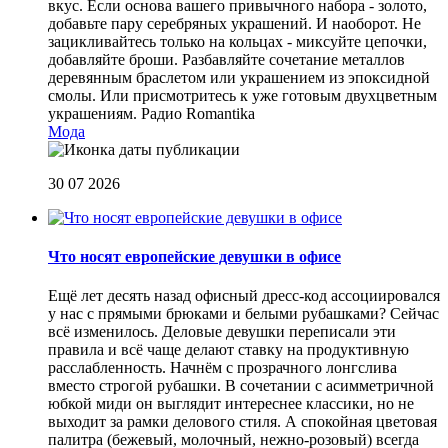
вкус. Если основа вашего привычного набора - золото,
добавьте пару серебряных украшений. И наоборот. Не
зацикливайтесь только на кольцах - миксуйте цепочки,
добавляйте броши. Разбавляйте сочетание металлов
деревянным браслетом или украшением из эпоксидной
смолы. Или присмотритесь к уже готовым двухцветным
украшениям.
Радио Romantika
Мода
30 07 2026
Что носят европейские девушки в офисе
Ещё лет десять назад офисный дресс-код ассоциировался
у нас с прямыми брюками и белыми рубашками? Сейчас
всё изменилось. Деловые девушки переписали эти
правила и всё чаще делают ставку на продуктивную
расслабленность. Начнём с прозрачного лонгслива
вместо строгой рубашки. В сочетании с асимметричной
юбкой миди он выглядит интереснее классики, но не
выходит за рамки делового стиля. А спокойная цветовая
палитра (бежевый, молочный, нежно-розовый) всегда