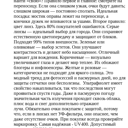
найти «свою»? Правило первое и главное: смотрите на
переносицу. Если она слишком узкая, очки будут давить;
слишком широкая — постоянно сползать. Идеальная
посадка: мостик оправы лежит на переносице, а
кончики дужек не впиваются за ушами. Второе правило:
цвет линз. Здесь 80% покупателей ошибаются. Серые
линзы — идеальный выбор для города. Они сохраняют
естественную цветопередачу и защищают от бликов.
Подходят 99% типов внешности. Зеленые или
оливковые — выбор эстетов. Они улучшают
контрастность и делают небо насыщеннее. Отличный
вариант для вождения. Коричневые — визуально
увеличивают глаза и делают мир теплее. Их обожают
блогеры и инфлюенсеры. Желтые и розовые —
категорически не подходят для яркого солнца. Это
модный тренд для фотосессий и пасмурных дней, но для
защиты сетчатки они бесполезны. Ультрафиолет имеет
свойство накапливаться, так что последствия могут
проявиться спустя годы. Даже в пасмурную погоду
значительная часть излучения проходит сквозь облака,
плюс вода и снег дополнительно отражают
лучи. Обязательно очки покупаем с защитой, потому
что, если в линзах нет УФ-фильтра, они опаснее, чем
даже отсутствие очков. При покупке всегда проверяйте
маркировку. Самая надёжная - UV400. Допустимый