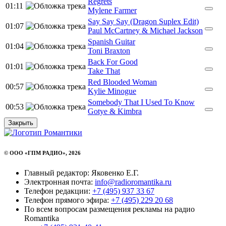
Regrets
01:11
Mylene Farmer
Say Say Say (Dragon Suplex Edit)
01:07
Paul McCartney & Michael Jackson
Spanish Guitar
01:04
Toni Braxton
Back For Good
01:01
Take That
Red Blooded Woman
00:57
Kylie Minogue
Somebody That I Used To Know
00:53
Gotye & Kimbra
Закрыть
© ООО «ГПМ РАДИО», 2026
Главный редактор: Яковенко Е.Г.
Электронная почта:
info@radioromantika.ru
Телефон редакции:
+7 (495) 937 33 67
Телефон прямого эфира:
+7 (495) 229 20 68
По всем вопросам размещения рекламы на радио
Romantika