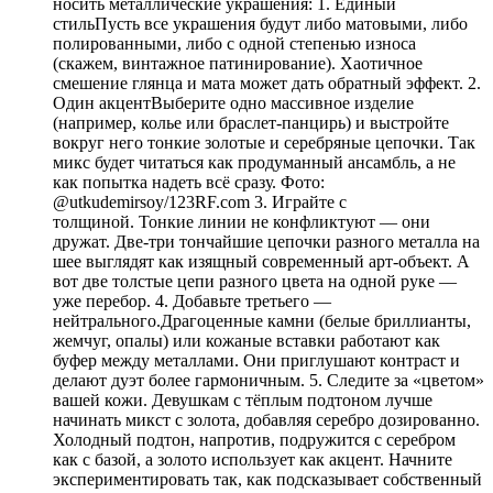
носить металлические украшения: 1. Единый
стильПусть все украшения будут либо матовыми, либо
полированными, либо с одной степенью износа
(скажем, винтажное патинирование). Хаотичное
смешение глянца и мата может дать обратный эффект. 2.
Один акцентВыберите одно массивное изделие
(например, колье или браслет-панцирь) и выстройте
вокруг него тонкие золотые и серебряные цепочки. Так
микс будет читаться как продуманный ансамбль, а не
как попытка надеть всё сразу. Фото:
@utkudemirsoy/123RF.com 3. Играйте с
толщиной. Тонкие линии не конфликтуют — они
дружат. Две-три тончайшие цепочки разного металла на
шее выглядят как изящный современный арт-объект. А
вот две толстые цепи разного цвета на одной руке —
уже перебор. 4. Добавьте третьего —
нейтрального.Драгоценные камни (белые бриллианты,
жемчуг, опалы) или кожаные вставки работают как
буфер между металлами. Они приглушают контраст и
делают дуэт более гармоничным. 5. Следите за «цветом»
вашей кожи. Девушкам с тёплым подтоном лучше
начинать микст с золота, добавляя серебро дозированно.
Холодный подтон, напротив, подружится с серебром
как с базой, а золото использует как акцент. Начните
экспериментировать так, как подсказывает собственный