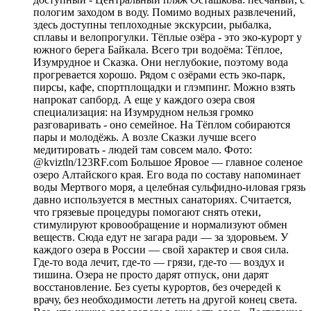
пологим заходом в воду. Помимо водных развлечений,
здесь доступны теплоходные экскурсии, рыбалка,
сплавы и велопрогулки. Тёплые озёра - это эко-курорт у
южного берега Байкала. Всего три водоёма: Тёплое,
Изумрудное и Сказка. Они неглубокие, поэтому вода
прогревается хорошо. Рядом с озёрами есть эко-парк,
пирсы, кафе, спортплощадки и глэмпинг. Можно взять
напрокат сапборд. А еще у каждого озера своя
специализация: на Изумрудном нельзя громко
разговаривать - оно семейное. На Тёплом собираются
пары и молодёжь. А возле Сказки лучше всего
медитировать - людей там совсем мало. Фото:
@kviztln/123RF.com Большое Яровое — главное соленое
озеро Алтайского края. Его вода по составу напоминает
воды Мертвого моря, а целебная сульфидно-иловая грязь
давно используется в местных санаториях. Считается,
что грязевые процедуры помогают снять отеки,
стимулируют кровообращение и нормализуют обмен
веществ. Сюда едут не загара ради — за здоровьем. У
каждого озера в России — свой характер и своя сила.
Где-то вода лечит, где-то — грязи, где-то — воздух и
тишина. Озера не просто дарят отпуск, они дарят
восстановление. Без суеты курортов, без очередей к
врачу, без необходимости лететь на другой конец света.