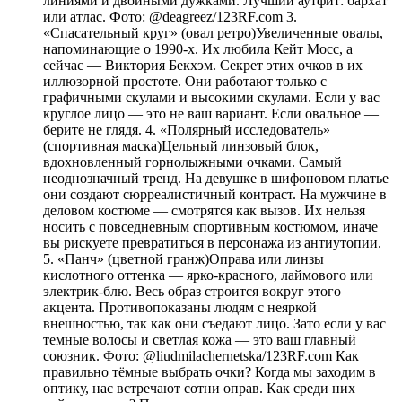
линиями и двойными дужками. Лучший аутфит: бархат
или атлас. Фото: @deagreez/123RF.com 3.
«Спасательный круг» (овал ретро)Увеличенные овалы,
напоминающие о 1990-х. Их любила Кейт Мосс, а
сейчас — Виктория Бекхэм. Секрет этих очков в их
иллюзорной простоте. Они работают только с
графичными скулами и высокими скулами. Если у вас
круглое лицо — это не ваш вариант. Если овальное —
берите не глядя. 4. «Полярный исследователь»
(спортивная маска)Цельный линзовый блок,
вдохновленный горнолыжными очками. Самый
неоднозначный тренд. На девушке в шифоновом платье
они создают сюрреалистичный контраст. На мужчине в
деловом костюме — смотрятся как вызов. Их нельзя
носить с повседневным спортивным костюмом, иначе
вы рискуете превратиться в персонажа из антиутопии.
5. «Панч» (цветной гранж)Оправа или линзы
кислотного оттенка — ярко-красного, лаймового или
электрик-блю. Весь образ строится вокруг этого
акцента. Противопоказаны людям с неяркой
внешностью, так как они съедают лицо. Зато если у вас
темные волосы и светлая кожа — это ваш главный
союзник. Фото: @liudmilachernetska/123RF.com Как
правильно тёмные выбрать очки? Когда мы заходим в
оптику, нас встречают сотни оправ. Как среди них