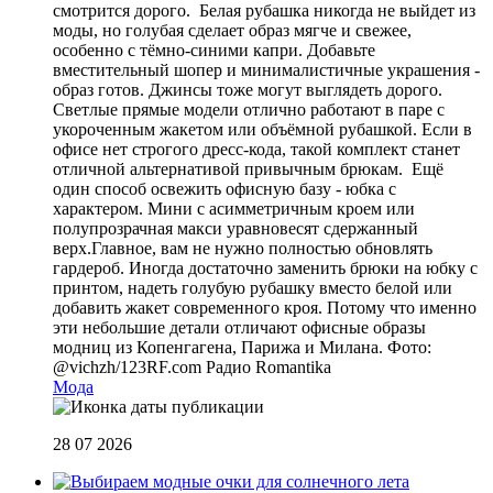
смотрится дорого. Белая рубашка никогда не выйдет из
моды, но голубая сделает образ мягче и свежее,
особенно с тёмно-синими капри. Добавьте
вместительный шопер и минималистичные украшения -
образ готов. Джинсы тоже могут выглядеть дорого.
Светлые прямые модели отлично работают в паре с
укороченным жакетом или объёмной рубашкой. Если в
офисе нет строгого дресс-кода, такой комплект станет
отличной альтернативой привычным брюкам. Ещё
один способ освежить офисную базу - юбка с
характером. Мини с асимметричным кроем или
полупрозрачная макси уравновесят сдержанный
верх.Главное, вам не нужно полностью обновлять
гардероб. Иногда достаточно заменить брюки на юбку с
принтом, надеть голубую рубашку вместо белой или
добавить жакет современного кроя. Потому что именно
эти небольшие детали отличают офисные образы
модниц из Копенгагена, Парижа и Милана. Фото:
@vichzh/123RF.com
Радио Romantika
Мода
28 07 2026