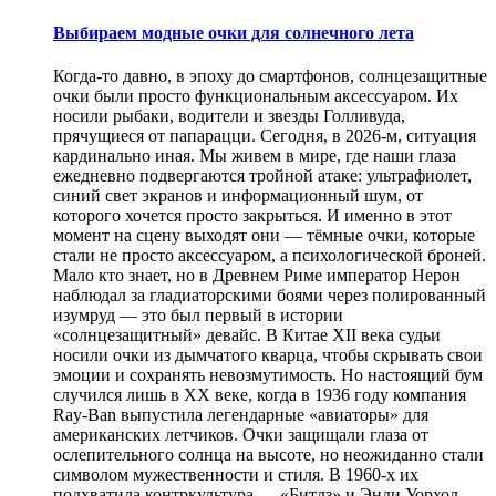
Выбираем модные очки для солнечного лета
Когда-то давно, в эпоху до смартфонов, солнцезащитные
очки были просто функциональным аксессуаром. Их
носили рыбаки, водители и звезды Голливуда,
прячущиеся от папарацци. Сегодня, в 2026-м, ситуация
кардинально иная. Мы живем в мире, где наши глаза
ежедневно подвергаются тройной атаке: ультрафиолет,
синий свет экранов и информационный шум, от
которого хочется просто закрыться. И именно в этот
момент на сцену выходят они — тёмные очки, которые
стали не просто аксессуаром, а психологической броней.
Мало кто знает, но в Древнем Риме император Нерон
наблюдал за гладиаторскими боями через полированный
изумруд — это был первый в истории
«солнцезащитный» девайс. В Китае XII века судьи
носили очки из дымчатого кварца, чтобы скрывать свои
эмоции и сохранять невозмутимость. Но настоящий бум
случился лишь в XX веке, когда в 1936 году компания
Ray-Ban выпустила легендарные «авиаторы» для
американских летчиков. Очки защищали глаза от
ослепительного солнца на высоте, но неожиданно стали
символом мужественности и стиля. В 1960-х их
подхватила контркультура — «Битлз» и Энди Уорхол