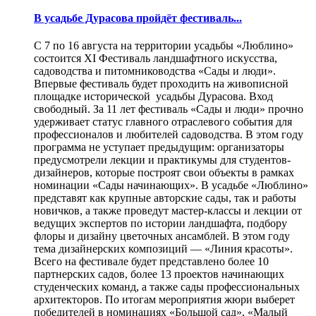
В усадьбе Дурасова пройдёт фестиваль...
С 7 по 16 августа на территории усадьбы «Люблино»
состоится XI Фестиваль ландшафтного искусства,
садоводства и питомниководства «Сады и люди».
Впервые фестиваль будет проходить на живописной
площадке исторической усадьбы Дурасова. Вход
свободный. За 11 лет фестиваль «Сады и люди» прочно
удерживает статус главного отраслевого события для
профессионалов и любителей садоводства. В этом году
программа не уступает предыдущим: организаторы
предусмотрели лекции и практикумы для студентов-
дизайнеров, которые построят свои объекты в рамках
номинации «Сады начинающих». В усадьбе «Люблино»
представят как крупные авторские сады, так и работы
новичков, а также проведут мастер-классы и лекции от
ведущих экспертов по истории ландшафта, подбору
флоры и дизайну цветочных ансамблей. В этом году
тема дизайнерских композиций — «Линия красоты».
Всего на фестивале будет представлено более 10
партнерских садов, более 13 проектов начинающих
студенческих команд, а также сады профессиональных
архитекторов. По итогам мероприятия жюри выберет
победителей в номинациях «Большой сад», «Малый