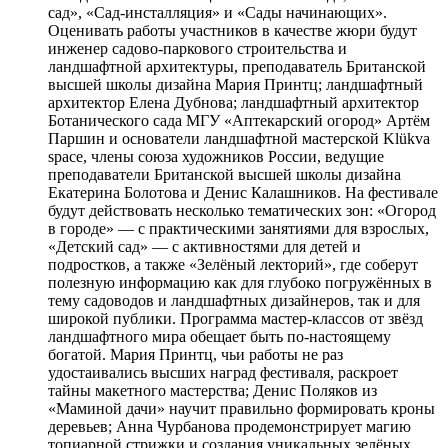
сад», «Сад-инсталляция» и «Сады начинающих».
Оценивать работы участников в качестве жюри будут
инженер садово-паркового строительства и
ландшафтной архитектуры, преподаватель Британской
высшей школы дизайна Мария Принтц; ландшафтный
архитектор Елена Дубнова; ландшафтный архитектор
Ботанического сада МГУ «Аптекарский огород» Артём
Паршин и основатели ландшафтной мастерской Klükva
space, члены союза художников России, ведущие
преподаватели Британской высшей школы дизайна
Екатерина Болотова и Денис Калашников. На фестивале
будут действовать несколько тематических зон: «Огород
в городе» — с практическими занятиями для взрослых,
«Детский сад» — с активностями для детей и
подростков, а также «Зелёный лекторий», где соберут
полезную информацию как для глубоко погружённых в
тему садоводов и ландшафтных дизайнеров, так и для
широкой публики. Программа мастер-классов от звёзд
ландшафтного мира обещает быть по-настоящему
богатой. Мария Принтц, чьи работы не раз
удостаивались высших наград фестиваля, раскроет
тайны макетного мастерства; Денис Поляков из
«Маминой дачи» научит правильно формировать кроны
деревьев; Анна Чурбанова продемонстрирует магию
топиарной стрижки и создания уникальных зелёных