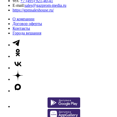
тел.
+7 (495) 921-40-41
E-mail:
sales@gazprom-media.ru
https://gpmsaleshouse.ru/
О компании
Договор оферты
Контакты
Города вещания