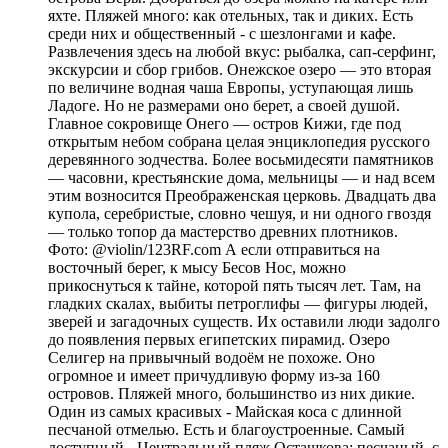
яхте. Пляжей много: как отельных, так и диких. Есть
среди них и общественный - с шезлонгами и кафе.
Развлечения здесь на любой вкус: рыбалка, сап-серфинг,
экскурсии и сбор грибов. Онежское озеро — это вторая
по величине водная чаша Европы, уступающая лишь
Ладоге. Но не размерами оно берет, а своей душой.
Главное сокровище Онего — остров Кижи, где под
открытым небом собрана целая энциклопедия русского
деревянного зодчества. Более восьмидесяти памятников
— часовни, крестьянские дома, мельницы — и над всем
этим возносится Преображенская церковь. Двадцать два
купола, серебристые, словно чешуя, и ни одного гвоздя
— только топор да мастерство древних плотников.
Фото: @violin/123RF.com А если отправиться на
восточный берег, к мысу Бесов Нос, можно
прикоснуться к тайне, которой пять тысяч лет. Там, на
гладких скалах, выбиты петроглифы — фигуры людей,
зверей и загадочных существ. Их оставили люди задолго
до появления первых египетских пирамид. Озеро
Селигер на привычный водоём не похоже. Оно
огромное и имеет причудливую форму из-за 160
островов. Пляжей много, большинство из них дикие.
Один из самых красивых - Майская коса с длинной
песчаной отмелью. Есть и благоустроенные. Самый
доступный - Центральный пляж Осташкова: песчаный, с