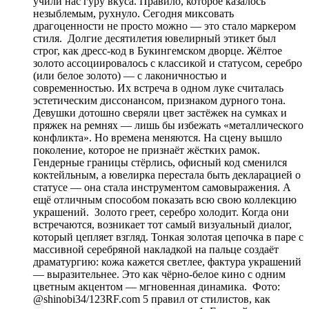
учили нас гуру вкуса. Правило, которое казалось
незыблемым, рухнуло. Сегодня миксовать
драгоценности не просто можно — это стало маркером
стиля. Долгие десятилетия ювелирный этикет был
строг, как дресс-код в Букингемском дворце. Жёлтое
золото ассоциировалось с классикой и статусом, серебро
(или белое золото) — с лаконичностью и
современностью. Их встреча в одном луке считалась
эстетическим диссонансом, признаком дурного тона.
Девушки дотошно сверяли цвет застёжек на сумках и
пряжек на ремнях — лишь бы избежать «металлического
конфликта». Но времена меняются. На сцену вышло
поколение, которое не признаёт жёстких рамок.
Гендерные границы стёрлись, офисный код сменился
коктейльным, а ювелирка перестала быть декларацией о
статусе — она стала инструментом самовыражения. А
ещё отличным способом показать всю свою коллекцию
украшений. Золото греет, серебро холодит. Когда они
встречаются, возникает тот самый визуальный диалог,
который цепляет взгляд. Тонкая золотая цепочка в паре с
массивной серебряной накладкой на пальце создаёт
драматургию: кожа кажется светлее, фактура украшений
— выразительнее. Это как чёрно-белое кино с одним
цветным акцентом — мгновенная динамика. Фото:
@shinobi34/123RF.com 5 правил от стилистов, как