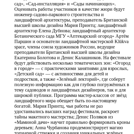
сад», «Сад-инсталляция» и «Сады начинающих».
Оценивать работы участников в качестве жюри будут
инженер садово-паркового строительства и
ландшафтной архитектуры, преподаватель Британской
высшей школы дизайна Мария Принтц; ландшафтный
архитектор Елена Дубнова; ландшафтный архитектор
Ботанического сада МГУ «Аптекарский огород» Артём
Паршин и основатели ландшафтной мастерской Klükva
space, члены союза художников России, ведущие
преподаватели Британской высшей школы дизайна
Екатерина Болотова и Денис Калашников. На фестивале
будут действовать несколько тематических зон: «Огород
в городе» — с практическими занятиями для взрослых,
«Детский сад» — с активностями для детей и
подростков, а также «Зелёный лекторий», где соберут
полезную информацию как для глубоко погружённых в
тему садоводов и ландшафтных дизайнеров, так и для
широкой публики. Программа мастер-классов от звёзд
ландшафтного мира обещает быть по-настоящему
богатой. Мария Принтц, чьи работы не раз
удостаивались высших наград фестиваля, раскроет
тайны макетного мастерства; Денис Поляков из
«Маминой дачи» научит правильно формировать кроны
деревьев; Анна Чурбанова продемонстрирует магию
топиарной стрижки и создания уникальных зелёных