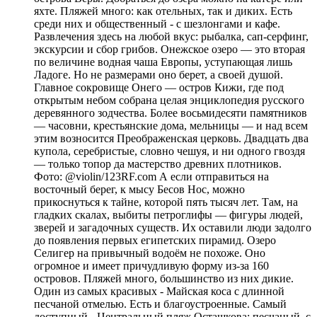
яхте. Пляжей много: как отельных, так и диких. Есть
среди них и общественный - с шезлонгами и кафе.
Развлечения здесь на любой вкус: рыбалка, сап-серфинг,
экскурсии и сбор грибов. Онежское озеро — это вторая
по величине водная чаша Европы, уступающая лишь
Ладоге. Но не размерами оно берет, а своей душой.
Главное сокровище Онего — остров Кижи, где под
открытым небом собрана целая энциклопедия русского
деревянного зодчества. Более восьмидесяти памятников
— часовни, крестьянские дома, мельницы — и над всем
этим возносится Преображенская церковь. Двадцать два
купола, серебристые, словно чешуя, и ни одного гвоздя
— только топор да мастерство древних плотников.
Фото: @violin/123RF.com А если отправиться на
восточный берег, к мысу Бесов Нос, можно
прикоснуться к тайне, которой пять тысяч лет. Там, на
гладких скалах, выбиты петроглифы — фигуры людей,
зверей и загадочных существ. Их оставили люди задолго
до появления первых египетских пирамид. Озеро
Селигер на привычный водоём не похоже. Оно
огромное и имеет причудливую форму из-за 160
островов. Пляжей много, большинство из них дикие.
Один из самых красивых - Майская коса с длинной
песчаной отмелью. Есть и благоустроенные. Самый
доступный - Центральный пляж Осташкова: песчаный, с