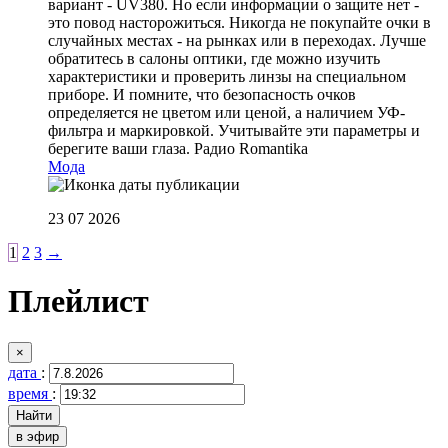
вариант - UV380. Но если информации о защите нет -
это повод насторожиться. Никогда не покупайте очки в
случайных местах - на рынках или в переходах. Лучше
обратитесь в салоны оптики, где можно изучить
характеристики и проверить линзы на специальном
приборе. И помните, что безопасность очков
определяется не цветом или ценой, а наличием УФ-
фильтра и маркировкой. Учитывайте эти параметры и
берегите ваши глаза.
Радио Romantika
Мода
23 07 2026
1
2
3
→
Плейлист
×
дата
:
время
:
в эфир