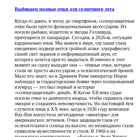
Выбираем модные очки для солнечного лета
Когда-то давно, в эпоху до смартфонов, солнцезащитные
очки были просто функциональным аксессуаром. Их
носили рыбаки, водители и звезды Голливуда,
прячущиеся от папарацци. Сегодня, в 2026-м, ситуация
кардинально иная. Мы живем в мире, где наши глаза
ежедневно подвергаются тройной атаке: ультрафиолет,
синий свет экранов и информационный шум, от
которого хочется просто закрыться. И именно в этот
момент на сцену выходят они — тёмные очки, которые
стали не просто аксессуаром, а психологической броней.
Мало кто знает, но в Древнем Риме император Нерон
наблюдал за гладиаторскими боями через полированный
изумруд — это был первый в истории
«солнцезащитный» девайс. В Китае XII века судьи
носили очки из дымчатого кварца, чтобы скрывать свои
эмоции и сохранять невозмутимость. Но настоящий бум
случился лишь в XX веке, когда в 1936 году компания
Ray-Ban выпустила легендарные «авиаторы» для
американских летчиков. Очки защищали глаза от
ослепительного солнца на высоте, но неожиданно стали
символом мужественности и стиля. В 1960-х их
подхватила контркультура — «Битлз» и Энди Уорхол