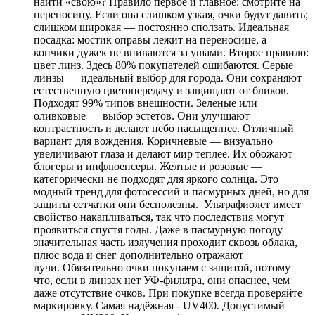
найти «свою»? Правило первое и главное: смотрите на
переносицу. Если она слишком узкая, очки будут давить;
слишком широкая — постоянно сползать. Идеальная
посадка: мостик оправы лежит на переносице, а
кончики дужек не впиваются за ушами. Второе правило:
цвет линз. Здесь 80% покупателей ошибаются. Серые
линзы — идеальный выбор для города. Они сохраняют
естественную цветопередачу и защищают от бликов.
Подходят 99% типов внешности. Зеленые или
оливковые — выбор эстетов. Они улучшают
контрастность и делают небо насыщеннее. Отличный
вариант для вождения. Коричневые — визуально
увеличивают глаза и делают мир теплее. Их обожают
блогеры и инфлюенсеры. Желтые и розовые —
категорически не подходят для яркого солнца. Это
модный тренд для фотосессий и пасмурных дней, но для
защиты сетчатки они бесполезны. Ультрафиолет имеет
свойство накапливаться, так что последствия могут
проявиться спустя годы. Даже в пасмурную погоду
значительная часть излучения проходит сквозь облака,
плюс вода и снег дополнительно отражают
лучи. Обязательно очки покупаем с защитой, потому
что, если в линзах нет УФ-фильтра, они опаснее, чем
даже отсутствие очков. При покупке всегда проверяйте
маркировку. Самая надёжная - UV400. Допустимый