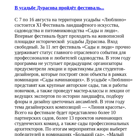
В усадьбе Дурасова пройдёт фестиваль...
С 7 по 16 августа на территории усадьбы «Люблино»
состоится XI Фестиваль ландшафтного искусства,
садоводства и питомниководства «Сады и люди».
Впервые фестиваль будет проходить на живописной
площадке исторической усадьбы Дурасова. Вход
свободный. За 11 лет фестиваль «Сады и люди» прочно
удерживает статус главного отраслевого события для
профессионалов и любителей садоводства. В этом году
программа не уступает предыдущим: организаторы
предусмотрели лекции и практикумы для студентов-
дизайнеров, которые построят свои объекты в рамках
номинации «Сады начинающих». В усадьбе «Люблино»
представят как крупные авторские сады, так и работы
новичков, а также проведут мастер-классы и лекции от
ведущих экспертов по истории ландшафта, подбору
флоры и дизайну цветочных ансамблей. В этом году
тема дизайнерских композиций — «Линия красоты».
Всего на фестивале будет представлено более 10
партнерских садов, более 13 проектов начинающих
студенческих команд, а также сады профессиональных
архитекторов. По итогам мероприятия жюри выберет
победителей в номинациях «Большой сад», «Малый