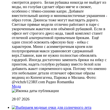
смотрится дорого. Белая рубашка никогда не выйдет из
моды, но голубая сделает образ мягче и свежее,
особенно с тёмно-синими капри. Добавьте
вместительный шопер и минималистичные украшения -
образ готов. Джинсы тоже могут выглядеть дорого.
Светлые прямые модели отлично работают в паре с
укороченным жакетом или объёмной рубашкой. Если в
офисе нет строгого дресс-кода, такой комплект станет
отличной альтернативой привычным брюкам. Ещё
один способ освежить офисную базу - юбка с
характером. Мини с асимметричным кроем или
полупрозрачная макси уравновесят сдержанный
верх.Главное, вам не нужно полностью обновлять
гардероб. Иногда достаточно заменить брюки на юбку с
принтом, надеть голубую рубашку вместо белой или
добавить жакет современного кроя. Потому что именно
эти небольшие детали отличают офисные образы
модниц из Копенгагена, Парижа и Милана. Фото:
@vichzh/123RF.com
Радио Romantika
Мода
28 07 2026