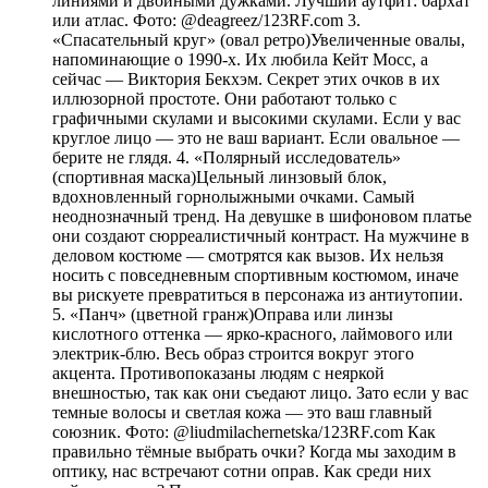
линиями и двойными дужками. Лучший аутфит: бархат
или атлас. Фото: @deagreez/123RF.com 3.
«Спасательный круг» (овал ретро)Увеличенные овалы,
напоминающие о 1990-х. Их любила Кейт Мосс, а
сейчас — Виктория Бекхэм. Секрет этих очков в их
иллюзорной простоте. Они работают только с
графичными скулами и высокими скулами. Если у вас
круглое лицо — это не ваш вариант. Если овальное —
берите не глядя. 4. «Полярный исследователь»
(спортивная маска)Цельный линзовый блок,
вдохновленный горнолыжными очками. Самый
неоднозначный тренд. На девушке в шифоновом платье
они создают сюрреалистичный контраст. На мужчине в
деловом костюме — смотрятся как вызов. Их нельзя
носить с повседневным спортивным костюмом, иначе
вы рискуете превратиться в персонажа из антиутопии.
5. «Панч» (цветной гранж)Оправа или линзы
кислотного оттенка — ярко-красного, лаймового или
электрик-блю. Весь образ строится вокруг этого
акцента. Противопоказаны людям с неяркой
внешностью, так как они съедают лицо. Зато если у вас
темные волосы и светлая кожа — это ваш главный
союзник. Фото: @liudmilachernetska/123RF.com Как
правильно тёмные выбрать очки? Когда мы заходим в
оптику, нас встречают сотни оправ. Как среди них