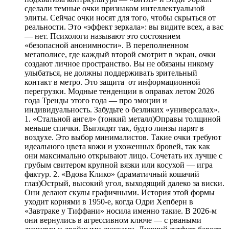
сделали темные очки признаком интеллектуальной
элиты. Сейчас очки носят для того, чтобы скрыться от
реальности. Это «эффект зеркала»: вы видите всех, а вас
— нет. Психологи называют это состоянием
«безопасной анонимности». В переполненном
мегаполисе, где каждый второй смотрит в экран, очки
создают личное пространство. Вы не обязаны никому
улыбаться, не должны поддерживать зрительный
контакт в метро. Это защита от информационной
перегрузки. Модные тенденции в оправах летом 2026
года Тренды этого года — про эмоции и
индивидуальность. Забудьте о безликих «универсалах».
1. «Стальной ангел» (тонкий металл)Оправы толщиной
меньше спички. Выглядят так, будто линзы парят в
воздухе. Это выбор минималистов. Такие очки требуют
идеального цвета кожи и ухоженных бровей, так как
они максимально открывают лицо. Сочетать их лучше с
грубым свитером крупной вязки или косухой — игра
фактур. 2. «Вдова Клико» (драматичный кошачий
глаз)Острый, высокий угол, выходящий далеко за виски.
Они делают скулы графичными. История этой формы
уходит корнями в 1950-е, когда Одри Хепберн в
«Завтраке у Тиффани» носила именно такие. В 2026-м
они вернулись в агрессивном ключе — с рваными