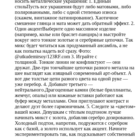
носить металлические украшения: 1. Единый
стильПусть все украшения будут либо матовыми, либо
полированными, либо с одной степенью износа
(скажем, винтажное патинирование). Хаотичное
смешение глянца и мата может дать обратный эффект. 2.
Один акцентВыберите одно массивное изделие
(например, колье или браслет-панцирь) и выстройте
вокруг него тонкие золотые и серебряные цепочки. Так
микс будет читаться как продуманный ансамбль, а не
как попытка надеть всё сразу. Фото:
@utkudemirsoy/123RF.com 3. Играйте с
толщиной. Тонкие линии не конфликтуют — они
дружат. Две-три тончайшие цепочки разного металла на
шее выглядят как изящный современный арт-объект. А
вот две толстые цепи разного цвета на одной руке —
уже перебор. 4. Добавьте третьего —
нейтрального.Драгоценные камни (белые бриллианты,
жемчуг, опалы) или кожаные вставки работают как
буфер между металлами. Они приглушают контраст и
делают дуэт более гармоничным. 5. Следите за «цветом»
вашей кожи. Девушкам с тёплым подтоном лучше
начинать микст с золота, добавляя серебро дозированно.
Холодный подтон, напротив, подружится с серебром
как с базой, а золото использует как акцент. Начните
экспериментировать так, как подсказывает собственный