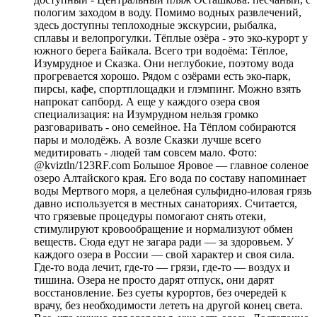
пологим заходом в воду. Помимо водных развлечений,
здесь доступны теплоходные экскурсии, рыбалка,
сплавы и велопрогулки. Тёплые озёра - это эко-курорт у
южного берега Байкала. Всего три водоёма: Тёплое,
Изумрудное и Сказка. Они неглубокие, поэтому вода
прогревается хорошо. Рядом с озёрами есть эко-парк,
пирсы, кафе, спортплощадки и глэмпинг. Можно взять
напрокат сапборд. А еще у каждого озера своя
специализация: на Изумрудном нельзя громко
разговаривать - оно семейное. На Тёплом собираются
пары и молодёжь. А возле Сказки лучше всего
медитировать - людей там совсем мало. Фото:
@kviztln/123RF.com Большое Яровое — главное соленое
озеро Алтайского края. Его вода по составу напоминает
воды Мертвого моря, а целебная сульфидно-иловая грязь
давно используется в местных санаториях. Считается,
что грязевые процедуры помогают снять отеки,
стимулируют кровообращение и нормализуют обмен
веществ. Сюда едут не загара ради — за здоровьем. У
каждого озера в России — свой характер и своя сила.
Где-то вода лечит, где-то — грязи, где-то — воздух и
тишина. Озера не просто дарят отпуск, они дарят
восстановление. Без суеты курортов, без очередей к
врачу, без необходимости лететь на другой конец света.