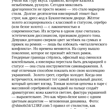
учили нас гуру вкуса. Правило, которое казалось
незыблемым, рухнуло. Сегодня миксовать
драгоценности не просто можно — это стало маркером
стиля. Долгие десятилетия ювелирный этикет был
строг, как дресс-код в Букингемском дворце. Жёлтое
золото ассоциировалось с классикой и статусом, серебро
(или белое золото) — с лаконичностью и
современностью. Их встреча в одном луке считалась
эстетическим диссонансом, признаком дурного тона.
Девушки дотошно сверяли цвет застёжек на сумках и
пряжек на ремнях — лишь бы избежать «металлического
конфликта». Но времена меняются. На сцену вышло
поколение, которое не признаёт жёстких рамок.
Гендерные границы стёрлись, офисный код сменился
коктейльным, а ювелирка перестала быть декларацией о
статусе — она стала инструментом самовыражения. А
ещё отличным способом показать всю свою коллекцию
украшений. Золото греет, серебро холодит. Когда они
встречаются, возникает тот самый визуальный диалог,
который цепляет взгляд. Тонкая золотая цепочка в паре с
массивной серебряной накладкой на пальце создаёт
драматургию: кожа кажется светлее, фактура украшений
— выразительнее. Это как чёрно-белое кино с одним
цветным акцентом — мгновенная динамика. Фото:
@shinobi34/123RF.com 5 правил от стилистов, как