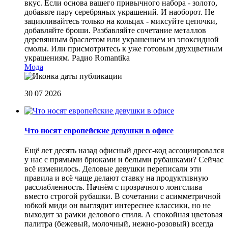
вкус. Если основа вашего привычного набора - золото,
добавьте пару серебряных украшений. И наоборот. Не
зацикливайтесь только на кольцах - миксуйте цепочки,
добавляйте броши. Разбавляйте сочетание металлов
деревянным браслетом или украшением из эпоксидной
смолы. Или присмотритесь к уже готовым двухцветным
украшениям.
Радио Romantika
Мода
30 07 2026
Что носят европейские девушки в офисе
Ещё лет десять назад офисный дресс-код ассоциировался
у нас с прямыми брюками и белыми рубашками? Сейчас
всё изменилось. Деловые девушки переписали эти
правила и всё чаще делают ставку на продуктивную
расслабленность. Начнём с прозрачного лонгслива
вместо строгой рубашки. В сочетании с асимметричной
юбкой миди он выглядит интереснее классики, но не
выходит за рамки делового стиля. А спокойная цветовая
палитра (бежевый, молочный, нежно-розовый) всегда