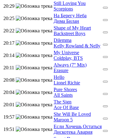
Still Loving You
20:29
Scorpions
На Берегу Неба
20:25
Дима Билан
Shape of My Heart
20:22
Backstreet Boys
Dilemma
20:17
Kelly Rowland & Nelly
My Universe
20:14
Coldplay, BTS
Always (7'' Mix)
20:11
Erasure
Hello
20:08
Lionel Richie
Pure Shores
20:04
All Saints
The Sign
20:01
Ace Of Base
She Will Be Loved
19:57
Maroon 5
Если Хочешь Остаться
19:51
Дискотека Авария