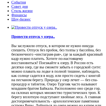
События
Совет дня
Стиль жизни
Финансы
Шоу-бизнес
Провести отпуск у озера..
Вы заслужили отпуск, в котором не нужно никуда
спешить. Отпуск без пробок, без толпы у бассейна, без
бесконечного «инстаграм-рая», где за каждый красивый
кадр нужно платить. Хотите по-настоящему
восстановиться? Поезжайте к озеру. В России есть
десятки озер, где вы сможете забыть о городской суете:
можно плавать на лодке в полной тишине, наблюдать,
как солнце садится в воду, или просто сидеть с книгой
на песчаном берегу. Природа у озер лечит — без спа-
процедур и таблеток. Озеро Тургояк часто называют
младшим братом Байкала. Расположено оно среди гор,
на склонах которых множество туристических троп. К
берегу вплотную подступают хвойные леса. А главная
достопримечательность - археологические памятники
острова Веры. Добраться до озера можно на катере или