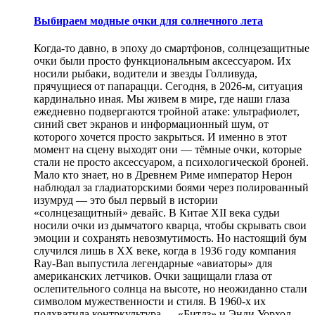
Выбираем модные очки для солнечного лета
Когда-то давно, в эпоху до смартфонов, солнцезащитные
очки были просто функциональным аксессуаром. Их
носили рыбаки, водители и звезды Голливуда,
прячущиеся от папарацци. Сегодня, в 2026-м, ситуация
кардинально иная. Мы живем в мире, где наши глаза
ежедневно подвергаются тройной атаке: ультрафиолет,
синий свет экранов и информационный шум, от
которого хочется просто закрыться. И именно в этот
момент на сцену выходят они — тёмные очки, которые
стали не просто аксессуаром, а психологической броней.
Мало кто знает, но в Древнем Риме император Нерон
наблюдал за гладиаторскими боями через полированный
изумруд — это был первый в истории
«солнцезащитный» девайс. В Китае XII века судьи
носили очки из дымчатого кварца, чтобы скрывать свои
эмоции и сохранять невозмутимость. Но настоящий бум
случился лишь в XX веке, когда в 1936 году компания
Ray-Ban выпустила легендарные «авиаторы» для
американских летчиков. Очки защищали глаза от
ослепительного солнца на высоте, но неожиданно стали
символом мужественности и стиля. В 1960-х их
подхватила контркультура — «Битлз» и Энди Уорхол