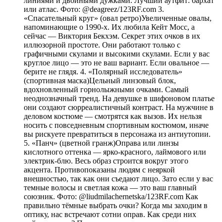
линиями и двойными дужками. Лучший аутфит: бархат
или атлас. Фото: @deagreez/123RF.com 3.
«Спасательный круг» (овал ретро)Увеличенные овалы,
напоминающие о 1990-х. Их любила Кейт Мосс, а
сейчас — Виктория Бекхэм. Секрет этих очков в их
иллюзорной простоте. Они работают только с
графичными скулами и высокими скулами. Если у вас
круглое лицо — это не ваш вариант. Если овальное —
берите не глядя. 4. «Полярный исследователь»
(спортивная маска)Цельный линзовый блок,
вдохновленный горнолыжными очками. Самый
неоднозначный тренд. На девушке в шифоновом платье
они создают сюрреалистичный контраст. На мужчине в
деловом костюме — смотрятся как вызов. Их нельзя
носить с повседневным спортивным костюмом, иначе
вы рискуете превратиться в персонажа из антиутопии.
5. «Панч» (цветной гранж)Оправа или линзы
кислотного оттенка — ярко-красного, лаймового или
электрик-блю. Весь образ строится вокруг этого
акцента. Противопоказаны людям с неяркой
внешностью, так как они съедают лицо. Зато если у вас
темные волосы и светлая кожа — это ваш главный
союзник. Фото: @liudmilachernetska/123RF.com Как
правильно тёмные выбрать очки? Когда мы заходим в
оптику, нас встречают сотни оправ. Как среди них