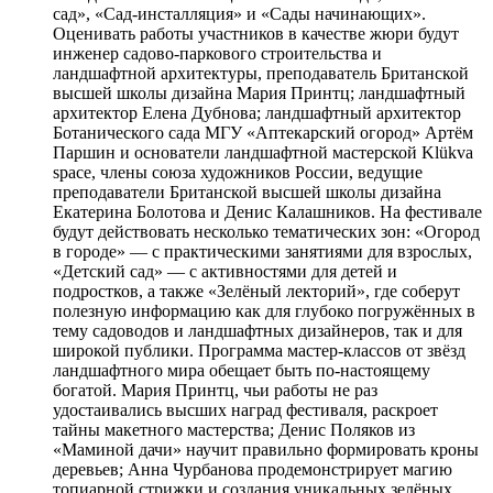
сад», «Сад-инсталляция» и «Сады начинающих».
Оценивать работы участников в качестве жюри будут
инженер садово-паркового строительства и
ландшафтной архитектуры, преподаватель Британской
высшей школы дизайна Мария Принтц; ландшафтный
архитектор Елена Дубнова; ландшафтный архитектор
Ботанического сада МГУ «Аптекарский огород» Артём
Паршин и основатели ландшафтной мастерской Klükva
space, члены союза художников России, ведущие
преподаватели Британской высшей школы дизайна
Екатерина Болотова и Денис Калашников. На фестивале
будут действовать несколько тематических зон: «Огород
в городе» — с практическими занятиями для взрослых,
«Детский сад» — с активностями для детей и
подростков, а также «Зелёный лекторий», где соберут
полезную информацию как для глубоко погружённых в
тему садоводов и ландшафтных дизайнеров, так и для
широкой публики. Программа мастер-классов от звёзд
ландшафтного мира обещает быть по-настоящему
богатой. Мария Принтц, чьи работы не раз
удостаивались высших наград фестиваля, раскроет
тайны макетного мастерства; Денис Поляков из
«Маминой дачи» научит правильно формировать кроны
деревьев; Анна Чурбанова продемонстрирует магию
топиарной стрижки и создания уникальных зелёных