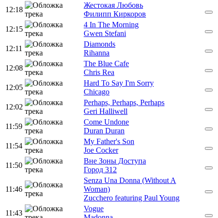
Жестокая Любовь
12:18
Филипп Киркоров
4 In The Morning
12:15
Gwen Stefani
Diamonds
12:11
Rihanna
The Blue Cafe
12:08
Chris Rea
Hard To Say I'm Sorry
12:05
Chicago
Perhaps, Perhaps, Perhaps
12:02
Geri Halliwell
Come Undone
11:59
Duran Duran
My Father's Son
11:54
Joe Cocker
Вне Зоны Доступа
11:50
Город 312
Senza Una Donna (Without A
11:46
Woman)
Zucchero featuring Paul Young
Vogue
11:43
Madonna