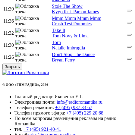
Stole The Show
11:39
Kygo feat. Parson James
Mmm Mmm Mmm Mmm
11:36
Crash Test Dummies
Take It
11:32
Tom Novy & Lima
Torn
11:30
Natalie Imbruglia
Don't Stop The Dance
11:26
Bryan Ferry
Закрыть
© ООО «ГПМ РАДИО», 2026
Главный редактор: Яковенко Е.Г.
Электронная почта:
info@radioromantika.ru
Телефон редакции:
+7 (495) 937 33 67
Телефон прямого эфира:
+7 (495) 229 20 68
По всем вопросам размещения рекламы на радио
Romantika
тел.
+7 (495) 921-40-41
E-mail:
sales@gazprom-media.ru