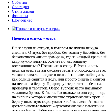
События
Совет дня
Стиль жизни
Финансы
Шоу-бизнес
Провести отпуск у озера..
Вы заслужили отпуск, в котором не нужно никуда
спешить. Отпуск без пробок, без толпы у бассейна, без
бесконечного «инстаграм-рая», где за каждый красивый
кадр нужно платить. Хотите по-настоящему
восстановиться? Поезжайте к озеру. В России есть
десятки озер, где вы сможете забыть о городской суете:
можно плавать на лодке в полной тишине, наблюдать,
как солнце садится в воду, или просто сидеть с книгой
на песчаном берегу. Природа у озер лечит — без спа-
процедур и таблеток. Озеро Тургояк часто называют
младшим братом Байкала. Расположено оно среди гор,
на склонах которых множество туристических троп. К
берегу вплотную подступают хвойные леса. А главная
достопримечательность - археологические памятники
острова Веры. Добраться до озера можно на катере или