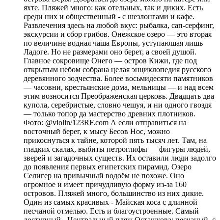
яхте. Пляжей много: как отельных, так и диких. Есть
среди них и общественный - с шезлонгами и кафе.
Развлечения здесь на любой вкус: рыбалка, сап-серфинг,
экскурсии и сбор грибов. Онежское озеро — это вторая
по величине водная чаша Европы, уступающая лишь
Ладоге. Но не размерами оно берет, а своей душой.
Главное сокровище Онего — остров Кижи, где под
открытым небом собрана целая энциклопедия русского
деревянного зодчества. Более восьмидесяти памятников
— часовни, крестьянские дома, мельницы — и над всем
этим возносится Преображенская церковь. Двадцать два
купола, серебристые, словно чешуя, и ни одного гвоздя
— только топор да мастерство древних плотников.
Фото: @violin/123RF.com А если отправиться на
восточный берег, к мысу Бесов Нос, можно
прикоснуться к тайне, которой пять тысяч лет. Там, на
гладких скалах, выбиты петроглифы — фигуры людей,
зверей и загадочных существ. Их оставили люди задолго
до появления первых египетских пирамид. Озеро
Селигер на привычный водоём не похоже. Оно
огромное и имеет причудливую форму из-за 160
островов. Пляжей много, большинство из них дикие.
Один из самых красивых - Майская коса с длинной
песчаной отмелью. Есть и благоустроенные. Самый
доступный - Центральный пляж Осташкова: песчаный, с