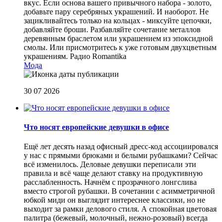
вкус. Если основа вашего привычного набора - золото,
добавьте пару серебряных украшений. И наоборот. Не
зацикливайтесь только на кольцах - миксуйте цепочки,
добавляйте броши. Разбавляйте сочетание металлов
деревянным браслетом или украшением из эпоксидной
смолы. Или присмотритесь к уже готовым двухцветным
украшениям.
Радио Romantika
Мода
30 07 2026
Что носят европейские девушки в офисе
Ещё лет десять назад офисный дресс-код ассоциировался
у нас с прямыми брюками и белыми рубашками? Сейчас
всё изменилось. Деловые девушки переписали эти
правила и всё чаще делают ставку на продуктивную
расслабленность. Начнём с прозрачного лонгслива
вместо строгой рубашки. В сочетании с асимметричной
юбкой миди он выглядит интереснее классики, но не
выходит за рамки делового стиля. А спокойная цветовая
палитра (бежевый, молочный, нежно-розовый) всегда