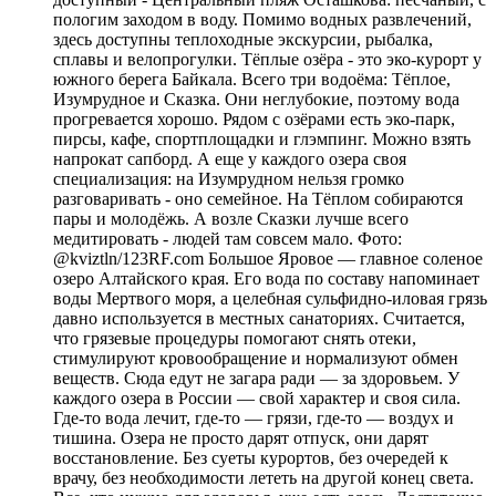
пологим заходом в воду. Помимо водных развлечений,
здесь доступны теплоходные экскурсии, рыбалка,
сплавы и велопрогулки. Тёплые озёра - это эко-курорт у
южного берега Байкала. Всего три водоёма: Тёплое,
Изумрудное и Сказка. Они неглубокие, поэтому вода
прогревается хорошо. Рядом с озёрами есть эко-парк,
пирсы, кафе, спортплощадки и глэмпинг. Можно взять
напрокат сапборд. А еще у каждого озера своя
специализация: на Изумрудном нельзя громко
разговаривать - оно семейное. На Тёплом собираются
пары и молодёжь. А возле Сказки лучше всего
медитировать - людей там совсем мало. Фото:
@kviztln/123RF.com Большое Яровое — главное соленое
озеро Алтайского края. Его вода по составу напоминает
воды Мертвого моря, а целебная сульфидно-иловая грязь
давно используется в местных санаториях. Считается,
что грязевые процедуры помогают снять отеки,
стимулируют кровообращение и нормализуют обмен
веществ. Сюда едут не загара ради — за здоровьем. У
каждого озера в России — свой характер и своя сила.
Где-то вода лечит, где-то — грязи, где-то — воздух и
тишина. Озера не просто дарят отпуск, они дарят
восстановление. Без суеты курортов, без очередей к
врачу, без необходимости лететь на другой конец света.