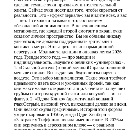
сделали темные очки признаком интеллектуальной
элиты. Сейчас очки носят для того, чтобы скрыться от
реальности. Это «эффект зеркала»: вы видите всех, а вас
— нет. Психологи называют это состоянием
«безопасной анонимности». В переполненном
мегаполисе, где каждый второй смотрит в экран, очки
создают личное пространство. Вы не обязаны никому
улыбаться, не должны поддерживать зрительный
контакт в метро. Это защита от информационной
перегрузки. Модные тенденции в оправах летом 2026
года Тренды этого года — про эмоции и
индивидуальность. Забудьте о безликих «универсалах».
1. «Стальной ангел» (тонкий металл)Оправы толщиной
меньше спички. Выглядят так, будто линзы парят в
воздухе. Это выбор минималистов. Такие очки требуют
идеального цвета кожи и ухоженных бровей, так как
они максимально открывают лицо. Сочетать их лучше с
грубым свитером крупной вязки или косухой — игра
фактур. 2. «Вдова Клико» (драматичный кошачий
глаз)Острый, высокий угол, выходящий далеко за виски.
Они делают скулы графичными. История этой формы
уходит корнями в 1950-е, когда Одри Хепберн в
«Завтраке у Тиффани» носила именно такие. В 2026-м
они вернулись в агрессивном ключе — с рваными