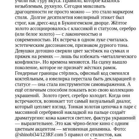
учили нас гуру вкуса. Правило, которое казалось
незыблемым, рухнуло. Сегодня миксовать
драгоценности не просто можно — это стало маркером
стиля. Долгие десятилетия ювелирный этикет был
строг, как дресс-код в Букингемском дворце. Жёлтое
золото ассоциировалось с классикой и статусом, серебро
(или белое золото) — с лаконичностью и
современностью. Их встреча в одном луке считалась
эстетическим диссонансом, признаком дурного тона.
Девушки дотошно сверяли цвет застёжек на сумках и
пряжек на ремнях — лишь бы избежать «металлического
конфликта». Но времена меняются. На сцену вышло
поколение, которое не признаёт жёстких рамок.
Гендерные границы стёрлись, офисный код сменился
коктейльным, а ювелирка перестала быть декларацией о
статусе — она стала инструментом самовыражения. А
ещё отличным способом показать всю свою коллекцию
украшений. Золото греет, серебро холодит. Когда они
встречаются, возникает тот самый визуальный диалог,
который цепляет взгляд. Тонкая золотая цепочка в паре с
массивной серебряной накладкой на пальце создаёт
драматургию: кожа кажется светлее, фактура украшений
— выразительнее. Это как чёрно-белое кино с одним
цветным акцентом — мгновенная динамика. Фото:
@shinobi34/123RF.com 5 правил от стилистов, как