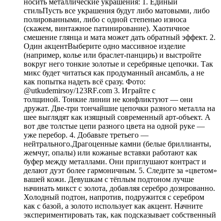
носить металлические украшения: 1. Единый
стильПусть все украшения будут либо матовыми, либо
полированными, либо с одной степенью износа
(скажем, винтажное патинирование). Хаотичное
смешение глянца и мата может дать обратный эффект. 2.
Один акцентВыберите одно массивное изделие
(например, колье или браслет-панцирь) и выстройте
вокруг него тонкие золотые и серебряные цепочки. Так
микс будет читаться как продуманный ансамбль, а не
как попытка надеть всё сразу. Фото:
@utkudemirsoy/123RF.com 3. Играйте с
толщиной. Тонкие линии не конфликтуют — они
дружат. Две-три тончайшие цепочки разного металла на
шее выглядят как изящный современный арт-объект. А
вот две толстые цепи разного цвета на одной руке —
уже перебор. 4. Добавьте третьего —
нейтрального.Драгоценные камни (белые бриллианты,
жемчуг, опалы) или кожаные вставки работают как
буфер между металлами. Они приглушают контраст и
делают дуэт более гармоничным. 5. Следите за «цветом»
вашей кожи. Девушкам с тёплым подтоном лучше
начинать микст с золота, добавляя серебро дозированно.
Холодный подтон, напротив, подружится с серебром
как с базой, а золото использует как акцент. Начните
экспериментировать так, как подсказывает собственный