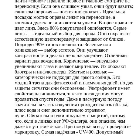
найти «свою»? Правило первое и главное: смотрите на
переносицу. Если она слишком узкая, очки будут давить;
слишком широкая — постоянно сползать. Идеальная
посадка: мостик оправы лежит на переносице, а
кончики дужек не впиваются за ушами. Второе правило:
цвет линз. Здесь 80% покупателей ошибаются. Серые
линзы — идеальный выбор для города. Они сохраняют
естественную цветопередачу и защищают от бликов.
Подходят 99% типов внешности. Зеленые или
оливковые — выбор эстетов. Они улучшают
контрастность и делают небо насыщеннее. Отличный
вариант для вождения. Коричневые — визуально
увеличивают глаза и делают мир теплее. Их обожают
блогеры и инфлюенсеры. Желтые и розовые —
категорически не подходят для яркого солнца. Это
модный тренд для фотосессий и пасмурных дней, но для
защиты сетчатки они бесполезны. Ультрафиолет имеет
свойство накапливаться, так что последствия могут
проявиться спустя годы. Даже в пасмурную погоду
значительная часть излучения проходит сквозь облака,
плюс вода и снег дополнительно отражают
лучи. Обязательно очки покупаем с защитой, потому
что, если в линзах нет УФ-фильтра, они опаснее, чем
даже отсутствие очков. При покупке всегда проверяйте
маркировку. Самая надёжная - UV400. Допустимый