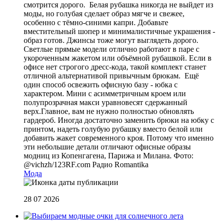
смотрится дорого. Белая рубашка никогда не выйдет из
моды, но голубая сделает образ мягче и свежее,
особенно с тёмно-синими капри. Добавьте
вместительный шопер и минималистичные украшения -
образ готов. Джинсы тоже могут выглядеть дорого.
Светлые прямые модели отлично работают в паре с
укороченным жакетом или объёмной рубашкой. Если в
офисе нет строгого дресс-кода, такой комплект станет
отличной альтернативой привычным брюкам. Ещё
один способ освежить офисную базу - юбка с
характером. Мини с асимметричным кроем или
полупрозрачная макси уравновесят сдержанный
верх.Главное, вам не нужно полностью обновлять
гардероб. Иногда достаточно заменить брюки на юбку с
принтом, надеть голубую рубашку вместо белой или
добавить жакет современного кроя. Потому что именно
эти небольшие детали отличают офисные образы
модниц из Копенгагена, Парижа и Милана. Фото:
@vichzh/123RF.com
Радио Romantika
Мода
28 07 2026