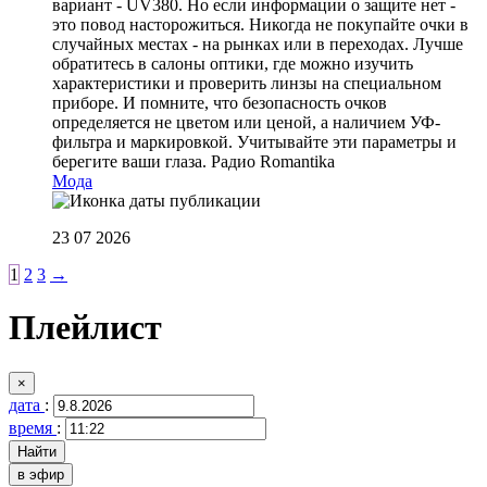
вариант - UV380. Но если информации о защите нет -
это повод насторожиться. Никогда не покупайте очки в
случайных местах - на рынках или в переходах. Лучше
обратитесь в салоны оптики, где можно изучить
характеристики и проверить линзы на специальном
приборе. И помните, что безопасность очков
определяется не цветом или ценой, а наличием УФ-
фильтра и маркировкой. Учитывайте эти параметры и
берегите ваши глаза.
Радио Romantika
Мода
23 07 2026
1
2
3
→
Плейлист
×
дата
:
время
:
в эфир