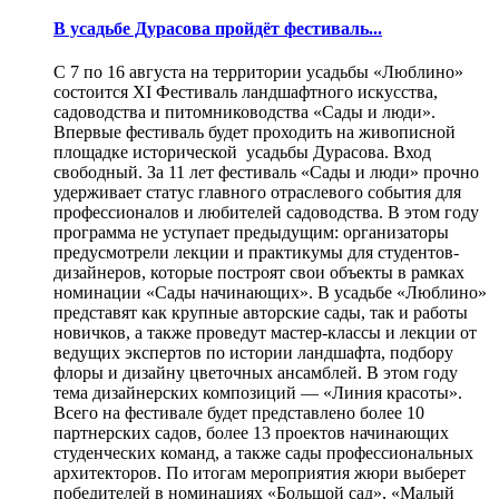
В усадьбе Дурасова пройдёт фестиваль...
С 7 по 16 августа на территории усадьбы «Люблино»
состоится XI Фестиваль ландшафтного искусства,
садоводства и питомниководства «Сады и люди».
Впервые фестиваль будет проходить на живописной
площадке исторической усадьбы Дурасова. Вход
свободный. За 11 лет фестиваль «Сады и люди» прочно
удерживает статус главного отраслевого события для
профессионалов и любителей садоводства. В этом году
программа не уступает предыдущим: организаторы
предусмотрели лекции и практикумы для студентов-
дизайнеров, которые построят свои объекты в рамках
номинации «Сады начинающих». В усадьбе «Люблино»
представят как крупные авторские сады, так и работы
новичков, а также проведут мастер-классы и лекции от
ведущих экспертов по истории ландшафта, подбору
флоры и дизайну цветочных ансамблей. В этом году
тема дизайнерских композиций — «Линия красоты».
Всего на фестивале будет представлено более 10
партнерских садов, более 13 проектов начинающих
студенческих команд, а также сады профессиональных
архитекторов. По итогам мероприятия жюри выберет
победителей в номинациях «Большой сад», «Малый