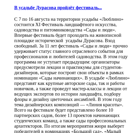
В усадьбе Дурасова пройдёт фестиваль...
С 7 по 16 августа на территории усадьбы «Люблино»
состоится XI Фестиваль ландшафтного искусства,
садоводства и питомниководства «Сады и люди».
Впервые фестиваль будет проходить на живописной
площадке исторической усадьбы Дурасова. Вход
свободный. За 11 лет фестиваль «Сады и люди» прочно
удерживает статус главного отраслевого события для
профессионалов и любителей садоводства. В этом году
программа не уступает предыдущим: организаторы
предусмотрели лекции и практикумы для студентов-
дизайнеров, которые построят свои объекты в рамках
номинации «Сады начинающих». В усадьбе «Люблино»
представят как крупные авторские сады, так и работы
новичков, а также проведут мастер-классы и лекции от
ведущих экспертов по истории ландшафта, подбору
флоры и дизайну цветочных ансамблей. В этом году
тема дизайнерских композиций — «Линия красоты».
Всего на фестивале будет представлено более 10
партнерских садов, более 13 проектов начинающих
студенческих команд, а также сады профессиональных
архитекторов. По итогам мероприятия жюри выберет
победителей в номинациях «Большой сад», «Малый