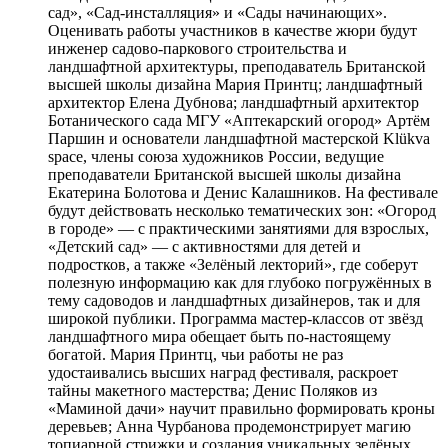
сад», «Сад-инсталляция» и «Сады начинающих».
Оценивать работы участников в качестве жюри будут
инженер садово-паркового строительства и
ландшафтной архитектуры, преподаватель Британской
высшей школы дизайна Мария Принтц; ландшафтный
архитектор Елена Дубнова; ландшафтный архитектор
Ботанического сада МГУ «Аптекарский огород» Артём
Паршин и основатели ландшафтной мастерской Klükva
space, члены союза художников России, ведущие
преподаватели Британской высшей школы дизайна
Екатерина Болотова и Денис Калашников. На фестивале
будут действовать несколько тематических зон: «Огород
в городе» — с практическими занятиями для взрослых,
«Детский сад» — с активностями для детей и
подростков, а также «Зелёный лекторий», где соберут
полезную информацию как для глубоко погружённых в
тему садоводов и ландшафтных дизайнеров, так и для
широкой публики. Программа мастер-классов от звёзд
ландшафтного мира обещает быть по-настоящему
богатой. Мария Принтц, чьи работы не раз
удостаивались высших наград фестиваля, раскроет
тайны макетного мастерства; Денис Поляков из
«Маминой дачи» научит правильно формировать кроны
деревьев; Анна Чурбанова продемонстрирует магию
топиарной стрижки и создания уникальных зелёных