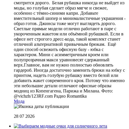
смотрится дорого. Белая рубашка никогда не выйдет из
моды, но голубая сделает образ мягче и свежее,
особенно с тёмно-синими капри. Добавьте
вместительный шопер и минималистичные украшения -
образ готов. Джинсы тоже могут выглядеть дорого.
Светлые прямые модели отлично работают в паре с
укороченным жакетом или объёмной рубашкой. Если в
офисе нет строгого дресс-кода, такой комплект станет
отличной альтернативой привычным брюкам. Ещё
один способ освежить офисную базу - юбка с
характером. Мини с асимметричным кроем или
полупрозрачная макси уравновесят сдержанный
верх.Главное, вам не нужно полностью обновлять
гардероб. Иногда достаточно заменить брюки на юбку с
принтом, надеть голубую рубашку вместо белой или
добавить жакет современного кроя. Потому что именно
эти небольшие детали отличают офисные образы
модниц из Копенгагена, Парижа и Милана. Фото:
@vichzh/123RF.com
Радио Romantika
Мода
28 07 2026