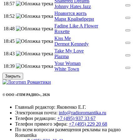
Shattered Dreams
18:57
Johnny Hates Jazz
Нравится жить
18:52
Мари Краймбрери
Fading Like A Flower
18:48
Roxette
Kiss Me
18:45
Dermot Kennedy
Take My Love
18:43
Plazma
Your Woman
18:39
White Town
Закрыть
© ООО «ГПМ РАДИО», 2026
Главный редактор: Яковенко Е.Г.
Электронная почта:
info@radioromantika.ru
Телефон редакции:
+7 (495) 937 33 67
Телефон прямого эфира:
+7 (495) 229 20 68
По всем вопросам размещения рекламы на радио
Romantika