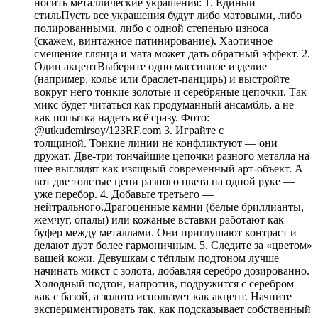
носить металлические украшения: 1. Единый
стильПусть все украшения будут либо матовыми, либо
полированными, либо с одной степенью износа
(скажем, винтажное патинирование). Хаотичное
смешение глянца и мата может дать обратный эффект. 2.
Один акцентВыберите одно массивное изделие
(например, колье или браслет-панцирь) и выстройте
вокруг него тонкие золотые и серебряные цепочки. Так
микс будет читаться как продуманный ансамбль, а не
как попытка надеть всё сразу. Фото:
@utkudemirsoy/123RF.com 3. Играйте с
толщиной. Тонкие линии не конфликтуют — они
дружат. Две-три тончайшие цепочки разного металла на
шее выглядят как изящный современный арт-объект. А
вот две толстые цепи разного цвета на одной руке —
уже перебор. 4. Добавьте третьего —
нейтрального.Драгоценные камни (белые бриллианты,
жемчуг, опалы) или кожаные вставки работают как
буфер между металлами. Они приглушают контраст и
делают дуэт более гармоничным. 5. Следите за «цветом»
вашей кожи. Девушкам с тёплым подтоном лучше
начинать микст с золота, добавляя серебро дозированно.
Холодный подтон, напротив, подружится с серебром
как с базой, а золото использует как акцент. Начните
экспериментировать так, как подсказывает собственный