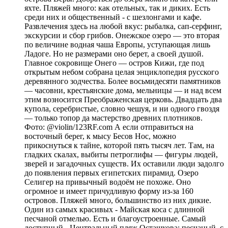
яхте. Пляжей много: как отельных, так и диких. Есть
среди них и общественный - с шезлонгами и кафе.
Развлечения здесь на любой вкус: рыбалка, сап-серфинг,
экскурсии и сбор грибов. Онежское озеро — это вторая
по величине водная чаша Европы, уступающая лишь
Ладоге. Но не размерами оно берет, а своей душой.
Главное сокровище Онего — остров Кижи, где под
открытым небом собрана целая энциклопедия русского
деревянного зодчества. Более восьмидесяти памятников
— часовни, крестьянские дома, мельницы — и над всем
этим возносится Преображенская церковь. Двадцать два
купола, серебристые, словно чешуя, и ни одного гвоздя
— только топор да мастерство древних плотников.
Фото: @violin/123RF.com А если отправиться на
восточный берег, к мысу Бесов Нос, можно
прикоснуться к тайне, которой пять тысяч лет. Там, на
гладких скалах, выбиты петроглифы — фигуры людей,
зверей и загадочных существ. Их оставили люди задолго
до появления первых египетских пирамид. Озеро
Селигер на привычный водоём не похоже. Оно
огромное и имеет причудливую форму из-за 160
островов. Пляжей много, большинство из них дикие.
Один из самых красивых - Майская коса с длинной
песчаной отмелью. Есть и благоустроенные. Самый
доступный - Центральный пляж Осташкова: песчаный, с