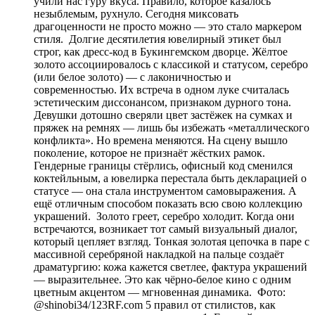
учили нас гуру вкуса. Правило, которое казалось
незыблемым, рухнуло. Сегодня миксовать
драгоценности не просто можно — это стало маркером
стиля. Долгие десятилетия ювелирный этикет был
строг, как дресс-код в Букингемском дворце. Жёлтое
золото ассоциировалось с классикой и статусом, серебро
(или белое золото) — с лаконичностью и
современностью. Их встреча в одном луке считалась
эстетическим диссонансом, признаком дурного тона.
Девушки дотошно сверяли цвет застёжек на сумках и
пряжек на ремнях — лишь бы избежать «металлического
конфликта». Но времена меняются. На сцену вышло
поколение, которое не признаёт жёстких рамок.
Гендерные границы стёрлись, офисный код сменился
коктейльным, а ювелирка перестала быть декларацией о
статусе — она стала инструментом самовыражения. А
ещё отличным способом показать всю свою коллекцию
украшений. Золото греет, серебро холодит. Когда они
встречаются, возникает тот самый визуальный диалог,
который цепляет взгляд. Тонкая золотая цепочка в паре с
массивной серебряной накладкой на пальце создаёт
драматургию: кожа кажется светлее, фактура украшений
— выразительнее. Это как чёрно-белое кино с одним
цветным акцентом — мгновенная динамика. Фото:
@shinobi34/123RF.com 5 правил от стилистов, как