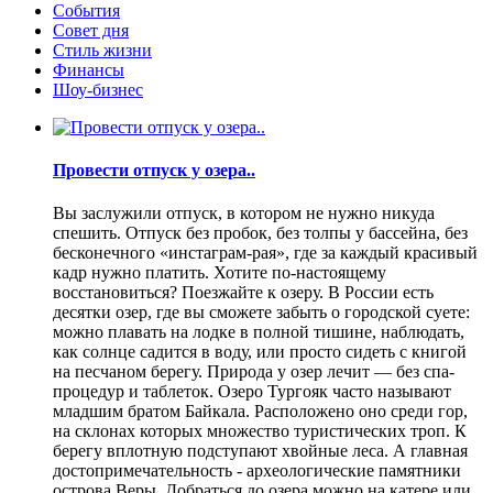
События
Совет дня
Стиль жизни
Финансы
Шоу-бизнес
Провести отпуск у озера..
Вы заслужили отпуск, в котором не нужно никуда
спешить. Отпуск без пробок, без толпы у бассейна, без
бесконечного «инстаграм-рая», где за каждый красивый
кадр нужно платить. Хотите по-настоящему
восстановиться? Поезжайте к озеру. В России есть
десятки озер, где вы сможете забыть о городской суете:
можно плавать на лодке в полной тишине, наблюдать,
как солнце садится в воду, или просто сидеть с книгой
на песчаном берегу. Природа у озер лечит — без спа-
процедур и таблеток. Озеро Тургояк часто называют
младшим братом Байкала. Расположено оно среди гор,
на склонах которых множество туристических троп. К
берегу вплотную подступают хвойные леса. А главная
достопримечательность - археологические памятники
острова Веры. Добраться до озера можно на катере или