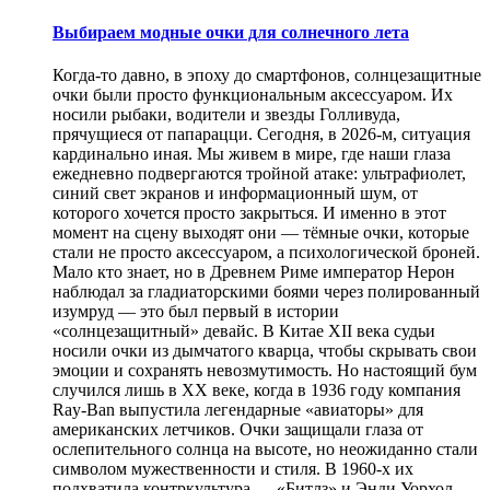
Выбираем модные очки для солнечного лета
Когда-то давно, в эпоху до смартфонов, солнцезащитные
очки были просто функциональным аксессуаром. Их
носили рыбаки, водители и звезды Голливуда,
прячущиеся от папарацци. Сегодня, в 2026-м, ситуация
кардинально иная. Мы живем в мире, где наши глаза
ежедневно подвергаются тройной атаке: ультрафиолет,
синий свет экранов и информационный шум, от
которого хочется просто закрыться. И именно в этот
момент на сцену выходят они — тёмные очки, которые
стали не просто аксессуаром, а психологической броней.
Мало кто знает, но в Древнем Риме император Нерон
наблюдал за гладиаторскими боями через полированный
изумруд — это был первый в истории
«солнцезащитный» девайс. В Китае XII века судьи
носили очки из дымчатого кварца, чтобы скрывать свои
эмоции и сохранять невозмутимость. Но настоящий бум
случился лишь в XX веке, когда в 1936 году компания
Ray-Ban выпустила легендарные «авиаторы» для
американских летчиков. Очки защищали глаза от
ослепительного солнца на высоте, но неожиданно стали
символом мужественности и стиля. В 1960-х их
подхватила контркультура — «Битлз» и Энди Уорхол