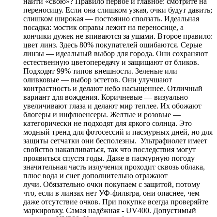
найти «свою»? Правило первое и главное: смотрите на
переносицу. Если она слишком узкая, очки будут давить;
слишком широкая — постоянно сползать. Идеальная
посадка: мостик оправы лежит на переносице, а
кончики дужек не впиваются за ушами. Второе правило:
цвет линз. Здесь 80% покупателей ошибаются. Серые
линзы — идеальный выбор для города. Они сохраняют
естественную цветопередачу и защищают от бликов.
Подходят 99% типов внешности. Зеленые или
оливковые — выбор эстетов. Они улучшают
контрастность и делают небо насыщеннее. Отличный
вариант для вождения. Коричневые — визуально
увеличивают глаза и делают мир теплее. Их обожают
блогеры и инфлюенсеры. Желтые и розовые —
категорически не подходят для яркого солнца. Это
модный тренд для фотосессий и пасмурных дней, но для
защиты сетчатки они бесполезны. Ультрафиолет имеет
свойство накапливаться, так что последствия могут
проявиться спустя годы. Даже в пасмурную погоду
значительная часть излучения проходит сквозь облака,
плюс вода и снег дополнительно отражают
лучи. Обязательно очки покупаем с защитой, потому
что, если в линзах нет УФ-фильтра, они опаснее, чем
даже отсутствие очков. При покупке всегда проверяйте
маркировку. Самая надёжная - UV400. Допустимый