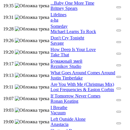
...Baby One More Time
19:35
Britney Spears
Lifelines
19:31
a-ha
Someday
19:28
Michael Learns To Rock
Don't Cry Tonight
19:26
Savage
How Deep Is Your Love
19:20
Take That
Бумажный змей
19:17
Reznikov Studio
What Goes Around Comes Around
19:13
Justin Timberlake
Are You With Me (Christmas Mix)
19:11
Lost Frequencies & Easton Corbin
If Tomorrow Never Comes
19:07
Ronan Keating
I Breathe
19:03
Vacuum
Left Outside Alone
19:00
Anastacia