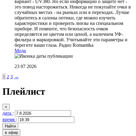
вариант - UV380. Но если информации о защите нет -
это повод насторожиться. Никогда не покупайте очки в
случайных местах - на рынках или в переходах. Лучше
обратитесь в салоны оптики, где можно изучить
характеристики и проверить линзы на специальном
приборе. И помните, что безопасность очков
определяется не цветом или ценой, а наличием УФ-
фильтра и маркировкой. Учитывайте эти параметры и
берегите ваши глаза.
Радио Romantika
Мода
23 07 2026
1
2
3
→
Плейлист
×
дата
:
время
:
в эфир