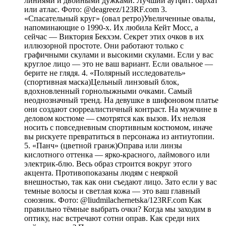
линиями и двойными дужками. Лучший аутфит: бархат
или атлас. Фото: @deagreez/123RF.com 3.
«Спасательный круг» (овал ретро)Увеличенные овалы,
напоминающие о 1990-х. Их любила Кейт Мосс, а
сейчас — Виктория Бекхэм. Секрет этих очков в их
иллюзорной простоте. Они работают только с
графичными скулами и высокими скулами. Если у вас
круглое лицо — это не ваш вариант. Если овальное —
берите не глядя. 4. «Полярный исследователь»
(спортивная маска)Цельный линзовый блок,
вдохновленный горнолыжными очками. Самый
неоднозначный тренд. На девушке в шифоновом платье
они создают сюрреалистичный контраст. На мужчине в
деловом костюме — смотрятся как вызов. Их нельзя
носить с повседневным спортивным костюмом, иначе
вы рискуете превратиться в персонажа из антиутопии.
5. «Панч» (цветной гранж)Оправа или линзы
кислотного оттенка — ярко-красного, лаймового или
электрик-блю. Весь образ строится вокруг этого
акцента. Противопоказаны людям с неяркой
внешностью, так как они съедают лицо. Зато если у вас
темные волосы и светлая кожа — это ваш главный
союзник. Фото: @liudmilachernetska/123RF.com Как
правильно тёмные выбрать очки? Когда мы заходим в
оптику, нас встречают сотни оправ. Как среди них