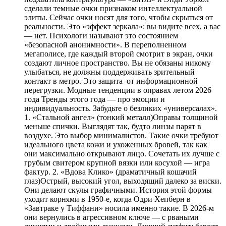
сделали темные очки признаком интеллектуальной
элиты. Сейчас очки носят для того, чтобы скрыться от
реальности. Это «эффект зеркала»: вы видите всех, а вас
— нет. Психологи называют это состоянием
«безопасной анонимности». В переполненном
мегаполисе, где каждый второй смотрит в экран, очки
создают личное пространство. Вы не обязаны никому
улыбаться, не должны поддерживать зрительный
контакт в метро. Это защита от информационной
перегрузки. Модные тенденции в оправах летом 2026
года Тренды этого года — про эмоции и
индивидуальность. Забудьте о безликих «универсалах».
1. «Стальной ангел» (тонкий металл)Оправы толщиной
меньше спички. Выглядят так, будто линзы парят в
воздухе. Это выбор минималистов. Такие очки требуют
идеального цвета кожи и ухоженных бровей, так как
они максимально открывают лицо. Сочетать их лучше с
грубым свитером крупной вязки или косухой — игра
фактур. 2. «Вдова Клико» (драматичный кошачий
глаз)Острый, высокий угол, выходящий далеко за виски.
Они делают скулы графичными. История этой формы
уходит корнями в 1950-е, когда Одри Хепберн в
«Завтраке у Тиффани» носила именно такие. В 2026-м
они вернулись в агрессивном ключе — с рваными