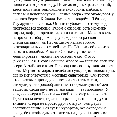
пологим заходом в воду. Помимо водных развлечений,
здесь доступны теплоходные экскурсии, рыбалка,
сплавы и велопрогулки. Тёплые озёра - это эко-курорт у
южного берега Байкала. Всего три водоёма: Тёплое,
Изумрудное и Сказка. Они неглубокие, поэтому вода
прогревается хорошо. Рядом с озёрами есть эко-парк,
пирсы, кафе, спортплощадки и глэмпинг. Можно взять
напрокат сапборд. А еще у каждого озера своя
специализация: на Изумрудном нельзя громко
разговаривать - оно семейное. На Тёплом собираются
пары и молодёжь. А возле Сказки лучше всего
медитировать - людей там совсем мало. Фото:
@kviztln/123RF.com Большое Яровое — главное соленое
озеро Алтайского края. Его вода по составу напоминает
воды Мертвого моря, а целебная сульфидно-иловая грязь
давно используется в местных санаториях. Считается,
что грязевые процедуры помогают снять отеки,
стимулируют кровообращение и нормализуют обмен
веществ. Сюда едут не загара ради — за здоровьем. У
каждого озера в России — свой характер и своя сила.
Где-то вода лечит, где-то — грязи, где-то — воздух и
тишина. Озера не просто дарят отпуск, они дарят
восстановление. Без суеты курортов, без очередей к
врачу, без необходимости лететь на другой конец света.