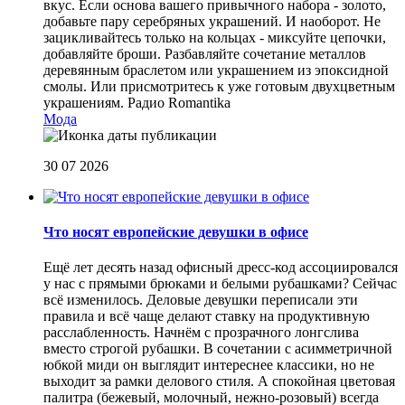
вкус. Если основа вашего привычного набора - золото,
добавьте пару серебряных украшений. И наоборот. Не
зацикливайтесь только на кольцах - миксуйте цепочки,
добавляйте броши. Разбавляйте сочетание металлов
деревянным браслетом или украшением из эпоксидной
смолы. Или присмотритесь к уже готовым двухцветным
украшениям.
Радио Romantika
Мода
30 07 2026
Что носят европейские девушки в офисе
Ещё лет десять назад офисный дресс-код ассоциировался
у нас с прямыми брюками и белыми рубашками? Сейчас
всё изменилось. Деловые девушки переписали эти
правила и всё чаще делают ставку на продуктивную
расслабленность. Начнём с прозрачного лонгслива
вместо строгой рубашки. В сочетании с асимметричной
юбкой миди он выглядит интереснее классики, но не
выходит за рамки делового стиля. А спокойная цветовая
палитра (бежевый, молочный, нежно-розовый) всегда