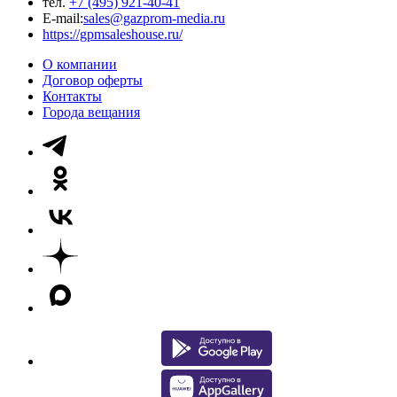
тел.
+7 (495) 921-40-41
E-mail:
sales@gazprom-media.ru
https://gpmsaleshouse.ru/
О компании
Договор оферты
Контакты
Города вещания